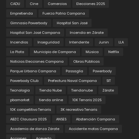
CADU
Cine
Comercios
Elecciones 2025
Empretienda
Fuerza Patria Campana
Gimnasio Powerbody
Hospital San José
Hospital San José Campana
Incendio en Zárate
Incendios
Inseguridad
Intendente
Junin
LLA
La Plata
Municipio de Campana
Música
Netflix
Noticias Elecciones Campana
Obras Públicas
Parque Urbano Campana
Passaglia
Powerbody
Powerbody Club
Prefectura Naval Campana
SIT
Tecnologia
Tienda Nube
Tiendanube
Zárate
pbamarket
tienda online
10K Tenaris 2025
10K competitivo Tenaris
3K recreativo Tenaris
ABZC Clausura 2025
ANSES
Abstención Campana
Academia de danza Zárate
Accidente motos Campana
Acciones
Acevedo