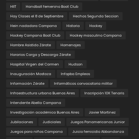
HIIT
Handball femenino Boat Club
Hay Clases el 8 de Septiembre
Hechos Segunda Seccion
Hein nadadora Campana
Historia
Hockey
Hockey Campana Boat Club
Hockey masculino Campana
Hombre Asistido Zárate
Homenajes
Horarios Carga y Descarga Zárate
Hospital Virgen del Carmen
Hudson
Inauguración Mostaza
Infopba Empleos
Información Zárate
Informáticos convocatoria militar
Infraestructura urbana Buenos Aires
Inscripción 10K Tenaris
Intendente Abella Campana
Investigación académica Buenos Aires
Javier Martinez
Jubilaciones
Judiciales
Juegos Panamericanos Junior
Juegos para niños Campana
Juicio femicidio Abbondanza