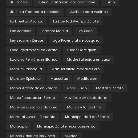
Julia Riera
Julián Scartascini atajada clave
Junín
Justicia Campana femicidio
Justicia para vecinos
La Libertad Avanza
La Libertad Avanza Zárate
Las Acacias
Leandro Matilla
Ley Seca
Ley seca en Zárate
Liga Provincial de básquet
Local gastronómico Zárate
Lucas Castiglioni
Luciana Fernández Blanco
Madre fallecida en casa
Manuel Passaglia
Manuel Vilela medallas oro
Maratón Epistolar
Mascotas
Meditación
Menor Arrestado en Zárate
Menu Fudo
Mostaza Zárate
Motos Robadas en Zárate
Movilización ciudadana
Mujer se quita la vida Lima
Multas y faltas Lima
Mundial Juvenil Rumania
Municipalidad de Zárate
Municipio
Municipio Zárate reconocimiento
Museo Casa de los Costa
Musica