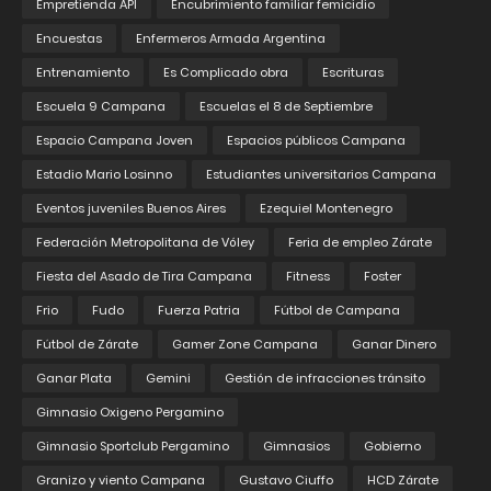
Empretienda API
Encubrimiento familiar femicidio
Encuestas
Enfermeros Armada Argentina
Entrenamiento
Es Complicado obra
Escrituras
Escuela 9 Campana
Escuelas el 8 de Septiembre
Espacio Campana Joven
Espacios públicos Campana
Estadio Mario Losinno
Estudiantes universitarios Campana
Eventos juveniles Buenos Aires
Ezequiel Montenegro
Federación Metropolitana de Vóley
Feria de empleo Zárate
Fiesta del Asado de Tira Campana
Fitness
Foster
Frio
Fudo
Fuerza Patria
Fútbol de Campana
Fútbol de Zárate
Gamer Zone Campana
Ganar Dinero
Ganar Plata
Gemini
Gestión de infracciones tránsito
Gimnasio Oxigeno Pergamino
Gimnasio Sportclub Pergamino
Gimnasios
Gobierno
Granizo y viento Campana
Gustavo Ciuffo
HCD Zárate