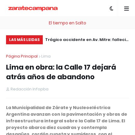
El tiempo en Salto
Pency vs. Changuito.com.ar: qué
Trágico accidente en Av. Mitre: fallec
Ch
LAS MÁS LEIDAS
plataforma es más económica y fácil
el motociclista embestido por un
in
Página Principal
Lima
para vender por WhatsApp en
patrullero
y 
Lima en obra: la Calle 17 dejará
Argentina
atrás años de abandono
Redacción Infopba
La Municipalidad de Zárate y Nucleoeléctrica
Argentina avanzan con la pavimentación y obras de
infraestructura integral sobre la Calle 17 de Lima. El
proyecto abarca diez cuadras y contempla
desagües, cordón cuneta y sumideros, con el