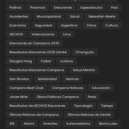
Política
Provincia
Elecciones
Espectáculos
País
Accidentes
Municipalidad
Salud
Sebastián Abella
Economía
Seguridad
Argentina
Clima
Cultura
HECHOS
Internacional
Lima
Elecciones en Campana 2025
Resultados Elecciones 2025 Zárate
Changuito
Douglas Haig
Fútbol
Justicia
Resultados Elecciones Campana
Salud Mental
San Nicolas
Solidaridad
Vecinos
Campana Boat Club
Campana Noticias
Educación
Javier Milei
Obras Públicas Campana
Pedix
Resultados de HECHOS Elecciones
Tecnología
Tiempo
Últimas Noticias de Campana
Últimas Noticias de Zárate
ATE
Adorni
Arrecifes
Automovilismo
Barrio Lubo