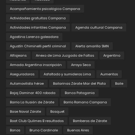
Acompañamiento psicológico Campana
Actividades gratuitas Campana
Actividades infantiles Campana
Agenda cultural Campana
Agostina Lorenzo goleadora
Agustín Chiminelli perfil criminal
Alerta amarilla SMN
Alfisjeans
Anexo de Lima Juzgado de Faltas
Argentino
Armada Argentina inscripción
Arroyo Seco
Aseguradoras
Asfaltado y sumideros Lima
Aumentos
Automovilista héroe
Bailarinas Zárate Mar del Plata
Baile
Bajaj Dominar 400 robada
Banco Patagonia
Barrio La Ilusión de Zárate
Barrio Romano Campana
Base Naval Zárate
Basquet
Boat Club Quilmes B resultados
Bomberos de Zárate
Bonos
Bruno Cardinale
Buenos Aires