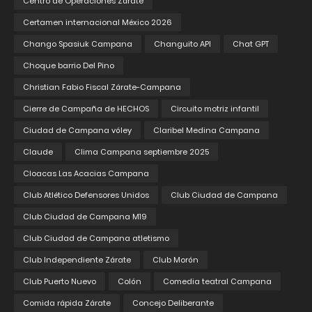
Centro de Operaciones Zárate
Certamen internacional México 2026
Chango Spasiuk Campana
Changuito API
Chat GPT
Choque barrio Del Pino
Christian Fabio Fiscal Zárate-Campana
Cierre de Campaña de HECHOS
Circuito motriz infantil
Ciudad de Campana vóley
Claribel Medina Campana
Claude
Clima Campana septiembre 2025
Cloacas Las Acacias Campana
Club Atlético Defensores Unidos
Club Ciudad de Campana
Club Ciudad de Campana M19
Club Ciudad de Campana atletismo
Club Independiente Zárate
Club Morón
Club Puerto Nuevo
Colón
Comedia teatral Campana
Comida rápida Zárate
Concejo Deliberante