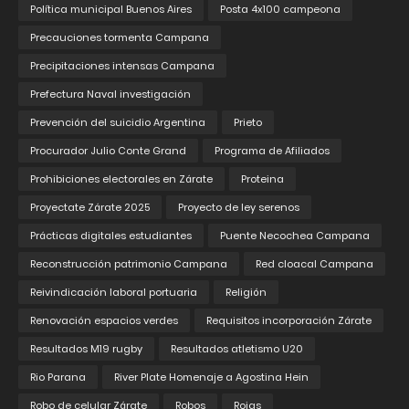
Política municipal Buenos Aires
Posta 4x100 campeona
Precauciones tormenta Campana
Precipitaciones intensas Campana
Prefectura Naval investigación
Prevención del suicidio Argentina
Prieto
Procurador Julio Conte Grand
Programa de Afiliados
Prohibiciones electorales en Zárate
Proteina
Proyectate Zárate 2025
Proyecto de ley serenos
Prácticas digitales estudiantes
Puente Necochea Campana
Reconstrucción patrimonio Campana
Red cloacal Campana
Reivindicación laboral portuaria
Religión
Renovación espacios verdes
Requisitos incorporación Zárate
Resultados M19 rugby
Resultados atletismo U20
Rio Parana
River Plate Homenaje a Agostina Hein
Robo de celular Zárate
Robos
Rojas