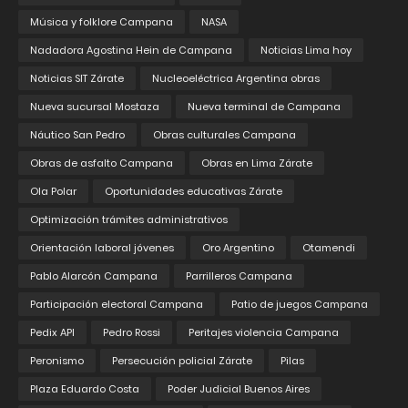
Música y folklore Campana
NASA
Nadadora Agostina Hein de Campana
Noticias Lima hoy
Noticias SIT Zárate
Nucleoeléctrica Argentina obras
Nueva sucursal Mostaza
Nueva terminal de Campana
Náutico San Pedro
Obras culturales Campana
Obras de asfalto Campana
Obras en Lima Zárate
Ola Polar
Oportunidades educativas Zárate
Optimización trámites administrativos
Orientación laboral jóvenes
Oro Argentino
Otamendi
Pablo Alarcón Campana
Parrilleros Campana
Participación electoral Campana
Patio de juegos Campana
Pedix API
Pedro Rossi
Peritajes violencia Campana
Peronismo
Persecución policial Zárate
Pilas
Plaza Eduardo Costa
Poder Judicial Buenos Aires