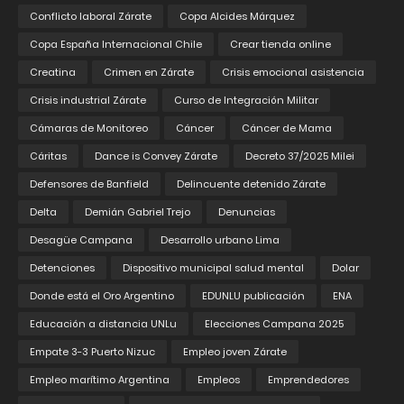
Conflicto laboral Zárate
Copa Alcides Márquez
Copa España Internacional Chile
Crear tienda online
Creatina
Crimen en Zárate
Crisis emocional asistencia
Crisis industrial Zárate
Curso de Integración Militar
Cámaras de Monitoreo
Cáncer
Cáncer de Mama
Cáritas
Dance is Convey Zárate
Decreto 37/2025 Milei
Defensores de Banfield
Delincuente detenido Zárate
Delta
Demián Gabriel Trejo
Denuncias
Desagüe Campana
Desarrollo urbano Lima
Detenciones
Dispositivo municipal salud mental
Dolar
Donde está el Oro Argentino
EDUNLU publicación
ENA
Educación a distancia UNLu
Elecciones Campana 2025
Empate 3-3 Puerto Nizuc
Empleo joven Zárate
Empleo marítimo Argentina
Empleos
Emprendedores