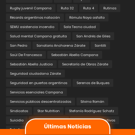
Rugby juvenil Campana
Ruta 32
Ruta 4
Rutinas
Récords argentinos natación
Rómulo Noya asfalto
SEMU asistencia incendio
Sala Tecno ciudad
Salud mental Campana gratuita
San Andrés de Giles
San Pedro
Sanatorio Anchorena Zárate
Santilli
Saúl De Francesco
Sebastián Abella Campana
Sebastián Abella Justicia
Secretaría de Obras Zárate
Seguridad ciudadana Zárate
Seguridad en puertos argentinos
Serenos de Buques
Servicios esenciales Campana
Servicios públicos descentralizados
Silvina Román
Sindicatos
Star Nutrition
Stefanía Rodríguez Schatz
Suicidio
Suicidio Lima 2025
Suplementos Deportivos
Últimas Noticias
TakeApp
Takepedido API