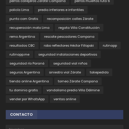
perros callejeros Zárate Campana
perros muertos ruta 6
policía Lima
predio inferiores e infantiles
punto com Gratis
recomposición calles Zárate
recuperación moto Lima
regata Villa Constitución
remo Argentina
rescate pescadores Campana
resultados CBC
robo reflectores Héctor Fillopski
rutinapp
rutinapp.me
seguridad instalaciones deportivas
seguridad río Paraná
seguridad vial niños
seguros Argentina
siniestro vial Zárate
takepedido
tienda online Argentina
torneo Zárate Campana
tu dominio gratis
vandalismo predio Villa Dálmine
vender por WhatsApp
ventas online
CONTACTO