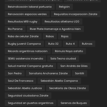
Reivindicación laboral portuaria
Religión
Renovación espacios verdes
Requisitos incorporación Zárate
Resultados M19 rugby
Resultados atletismo U20
Rio Parana
River Plate Homenaje a Agostina Hein
Robo de celular Zárate
Robos
Rojas
Rugby juvenil Campana
Ruta 32
Ruta 4
Rutinas
Récords argentinos natación
Rómulo Noya asfalto
SEMU asistencia incendio
Sala Tecno ciudad
Salud mental Campana gratuita
San Andrés de Giles
San Pedro
Sanatorio Anchorena Zárate
Santilli
Saúl De Francesco
Sebastián Abella Campana
Sebastián Abella Justicia
Secretaría de Obras Zárate
Seguridad ciudadana Zárate
Seguridad en puertos argentinos
Serenos de Buques