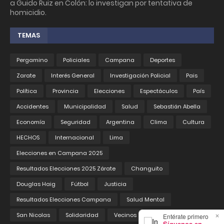
a Guido Ruiz en Colón: lo investigan por tentativa de
homicidio.
TEMAS
Pergamino
Policiales
Campana
Deportes
Zarate
Interés General
Investigación Policial
Pais
Política
Provincia
Elecciones
Espectáculos
País
Accidentes
Municipalidad
Salud
Sebastián Abella
Economía
Seguridad
Argentina
Clima
Cultura
HECHOS
Internacional
Lima
Elecciones en Campana 2025
Resultados Elecciones 2025 Zárate
Changuito
Douglas Haig
Fútbol
Justicia
Resultados Elecciones Campana
Salud Mental
×
San Nicolas
Solidaridad
Vecinos
Entérate primero
Síguenos en