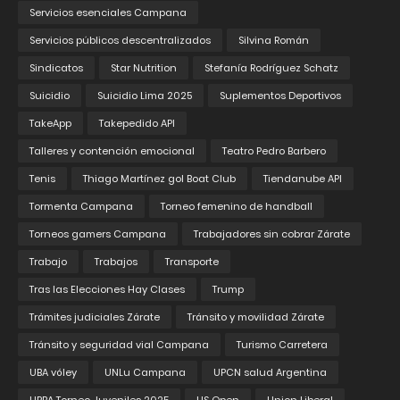
Servicios esenciales Campana
Servicios públicos descentralizados
Silvina Román
Sindicatos
Star Nutrition
Stefanía Rodríguez Schatz
Suicidio
Suicidio Lima 2025
Suplementos Deportivos
TakeApp
Takepedido API
Talleres y contención emocional
Teatro Pedro Barbero
Tenis
Thiago Martínez gol Boat Club
Tiendanube API
Tormenta Campana
Torneo femenino de handball
Torneos gamers Campana
Trabajadores sin cobrar Zárate
Trabajo
Trabajos
Transporte
Tras las Elecciones Hay Clases
Trump
Trámites judiciales Zárate
Tránsito y movilidad Zárate
Tránsito y seguridad vial Campana
Turismo Carretera
UBA vóley
UNLu Campana
UPCN salud Argentina