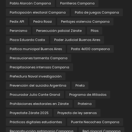
Pablo Alarcón Campana
Parrilleros Campana
Participación electoral Campana
Patio de juegos Campana
Pedix API
Pedro Rossi
Peritajes violencia Campana
Peronismo
Persecución policial Zárate
Pilas
Plaza Eduardo Costa
Poder Judicial Buenos Aires
Política municipal Buenos Aires
Posta 4x100 campeona
Precauciones tormenta Campana
Precipitaciones intensas Campana
Prefectura Naval investigación
Prevención del suicidio Argentina
Prieto
Procurador Julio Conte Grand
Programa de Afiliados
Prohibiciones electorales en Zárate
Proteina
Proyectate Zárate 2025
Proyecto de ley serenos
Prácticas digitales estudiantes
Puente Necochea Campana
Reconstrucción patrimonio Campana
Red cloacal Campana