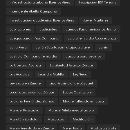
Infraestructura urbana Buenos Aires
Inscripción 10K Tenaris
Intendente Abella Campana
Investigación académica Buenos Aires
Javier Martinez
Jubilaciones
Judiciales
Juegos Panamericanos Junior
Juegos para niños Campana
Juicio femicidio Abbondanza
Julia Riera
Julián Scartascini atajada clave
Junín
Justicia Campana femicidio
Justicia para vecinos
La Libertad Avanza
La Libertad Avanza Zárate
Las Acacias
Leandro Matilla
Ley Seca
Ley seca en Zárate
Liga Provincial de básquet
Local gastronómico Zárate
Lucas Castiglioni
Luciana Fernández Blanco
Madre fallecida en casa
Manuel Passaglia
Manuel Vilela medallas oro
Maratón Epistolar
Mascotas
Meditación
Menor Arrestado en Zárate
Menu Fudo
Mostaza Zárate