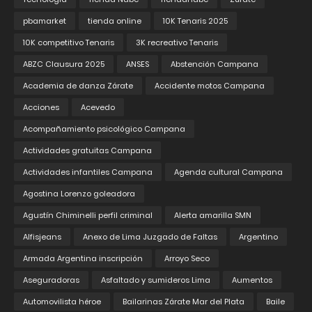
pbamarket
tienda online
10K Tenaris 2025
10K competitivo Tenaris
3K recreativo Tenaris
ABZC Clausura 2025
ANSES
Abstención Campana
Academia de danza Zárate
Accidente motos Campana
Acciones
Acevedo
Acompañamiento psicológico Campana
Actividades gratuitas Campana
Actividades infantiles Campana
Agenda cultural Campana
Agostina Lorenzo goleadora
Agustín Chiminelli perfil criminal
Alerta amarilla SMN
Alfisjeans
Anexo de Lima Juzgado de Faltas
Argentino
Armada Argentina inscripción
Arroyo Seco
Aseguradoras
Asfaltado y sumideros Lima
Aumentos
Automovilista héroe
Bailarinas Zárate Mar del Plata
Baile