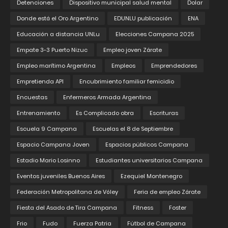
Detenciones
Dispositivo municipal salud mental
Dolar
Donde está el Oro Argentino
EDUNLU publicación
ENA
Educación a distancia UNLu
Elecciones Campana 2025
Empate 3-3 Puerto Nizuc
Empleo joven Zárate
Empleo marítimo Argentina
Empleos
Emprendedores
Empretienda API
Encubrimiento familiar femicidio
Encuestas
Enfermeros Armada Argentina
Entrenamiento
Es Complicado obra
Escrituras
Escuela 9 Campana
Escuelas el 8 de Septiembre
Espacio Campana Joven
Espacios públicos Campana
Estadio Mario Losinno
Estudiantes universitarios Campana
Eventos juveniles Buenos Aires
Ezequiel Montenegro
Federación Metropolitana de Vóley
Feria de empleo Zárate
Fiesta del Asado de Tira Campana
Fitness
Foster
Frio
Fudo
Fuerza Patria
Fútbol de Campana