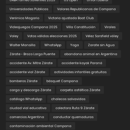
URBA Torneo Juveniles 2025
US Open
Union Liberal
Universidades Públicas
Valores Republicanos de Campana
Verónica Magario
Victoria ajustada Boat Club
Videojuegos Campana 2025
Villa Constitución
Virales
Voley
Votos válidos elecciones 2025
Vélez Sarsfield vóley
Walter Mansilla
WhatsApp
Yoga
Zarate sin Agua
Zárate - Brazo Largo Puente
abandono animal en Argentina
accidente Av. Mitre Zárate
accidente kayak Paraná
accidente vial Zárate
actividades infantiles gratuitas
bomberos Zárate
básquet Campana
carga y descarga Zárate
carpeta asfáltica Zárate
catálogo WhatsApp
chalecos salvavidas
ciudad vial educativa
colectora Ruta 9 Zárate
comercios Argentina
conductor quemaduras
contaminación ambiental Campana