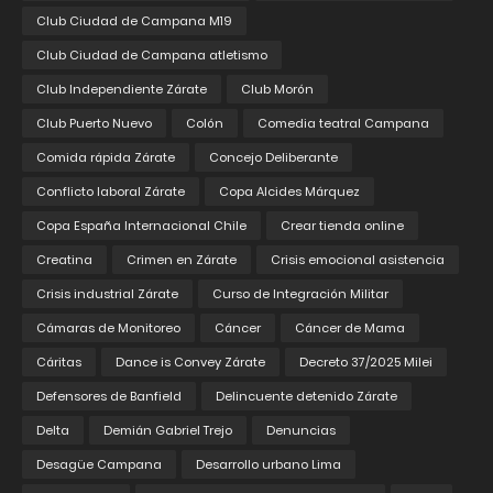
Club Ciudad de Campana M19
Club Ciudad de Campana atletismo
Club Independiente Zárate
Club Morón
Club Puerto Nuevo
Colón
Comedia teatral Campana
Comida rápida Zárate
Concejo Deliberante
Conflicto laboral Zárate
Copa Alcides Márquez
Copa España Internacional Chile
Crear tienda online
Creatina
Crimen en Zárate
Crisis emocional asistencia
Crisis industrial Zárate
Curso de Integración Militar
Cámaras de Monitoreo
Cáncer
Cáncer de Mama
Cáritas
Dance is Convey Zárate
Decreto 37/2025 Milei
Defensores de Banfield
Delincuente detenido Zárate
Delta
Demián Gabriel Trejo
Denuncias
Desagüe Campana
Desarrollo urbano Lima