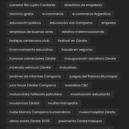
corredor Río Luján-Cardales
directorio de empresas
dominio gratis
e-commerce
e-commerce Argentina
educación pública
educación vial Campana
empresa
empresas de buenos aires
estafas indemnizaciones
festejos centenario club
festival en Zárate
financiamiento educativo
fraude en seguros
horarios comerciales Zárate
inauguración sanatorio Zárate
incendio vehículo Zárate
industrias
jardines de infantes Campana
juegos del Palacio Municipal
jura fiscal Zárate-Campana
medallas CBC
motociclista fallecido patrullero
movilización estudiantil
mudanzas Zárate
multas transporte
nube blanca Campana Euroamérica
nuevo hospital Zárate
obras viales Zárate 2025
pavimento Zárate trabajos