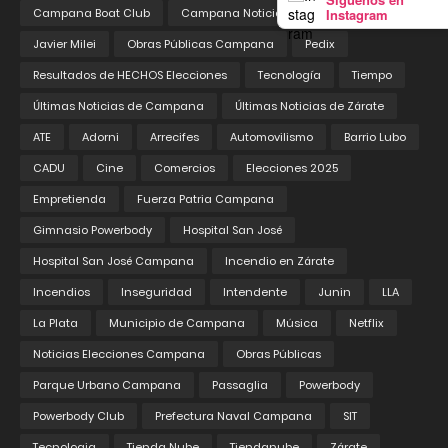
Instagram
Campana Boat Club
Campana Noticias
Educación
Javier Milei
Obras Públicas Campana
Pedix
Resultados de HECHOS Elecciones
Tecnología
Tiempo
Últimas Noticias de Campana
Últimas Noticias de Zárate
ATE
Adorni
Arrecifes
Automovilismo
Barrio Lubo
CADU
Cine
Comercios
Elecciones 2025
Empretienda
Fuerza Patria Campana
Gimnasio Powerbody
Hospital San José
Hospital San José Campana
Incendio en Zárate
Incendios
Inseguridad
Intendente
Junin
LLA
La Plata
Municipio de Campana
Música
Netflix
Noticias Elecciones Campana
Obras Públicas
Parque Urbano Campana
Passaglia
Powerbody
Powerbody Club
Prefectura Naval Campana
SIT
Tecnologia
Tienda Nube
Tiendanube
Zárate