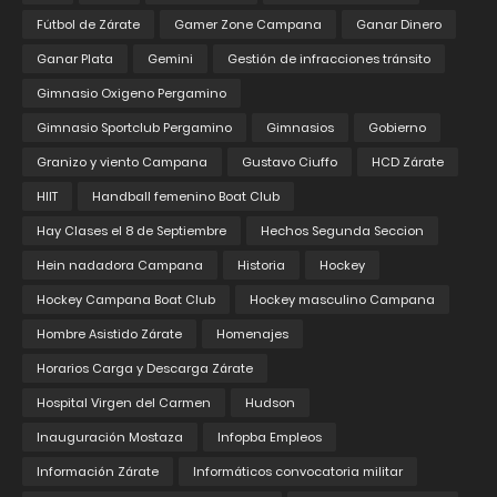
Fútbol de Zárate
Gamer Zone Campana
Ganar Dinero
Ganar Plata
Gemini
Gestión de infracciones tránsito
Gimnasio Oxigeno Pergamino
Gimnasio Sportclub Pergamino
Gimnasios
Gobierno
Granizo y viento Campana
Gustavo Ciuffo
HCD Zárate
HIIT
Handball femenino Boat Club
Hay Clases el 8 de Septiembre
Hechos Segunda Seccion
Hein nadadora Campana
Historia
Hockey
Hockey Campana Boat Club
Hockey masculino Campana
Hombre Asistido Zárate
Homenajes
Horarios Carga y Descarga Zárate
Hospital Virgen del Carmen
Hudson
Inauguración Mostaza
Infopba Empleos
Información Zárate
Informáticos convocatoria militar