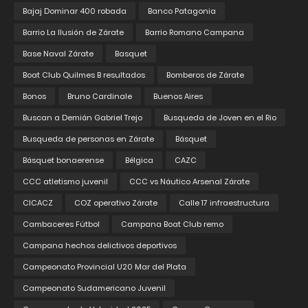
Bajaj Dominar 400 robada
Banco Patagonia
Barrio La Ilusión de Zárate
Barrio Romano Campana
Base Naval Zárate
Basquet
Boat Club Quilmes B resultados
Bomberos de Zárate
Bonos
Bruno Cardinale
Buenos Aires
Buscan a Demián Gabriel Trejo
Busqueda de Joven en el Rio
Busqueda de personas en Zárate
Básquet
Básquet bonaerense
Bélgica
CAZC
CCC atletismo juvenil
CCC vs Náutico Arsenal Zárate
CICACZ
COZ operativo Zárate
Calle 17 infraestructura
Cambaceres Fútbol
Campana Boat Club remo
Campana hechos delictivos deportivos
Campeonato Provincial U20 Mar del Plata
Campeonato Sudamericano Juvenil