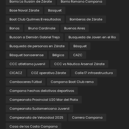
Barrio La Ilusión de Zárate
Barrio Romano Campana
Base Naval Zárate
Basquet
Boat Club Quilmes B resultados
Bomberos de Zárate
Bonos
Bruno Cardinale
Buenos Aires
Buscan a Demián Gabriel Trejo
Busqueda de Joven en el Rio
Busqueda de personas en Zárate
Básquet
Básquet bonaerense
Bélgica
CAZC
CCC atletismo juvenil
CCC vs Náutico Arsenal Zárate
CICACZ
COZ operativo Zárate
Calle 17 infraestructura
Cambaceres Fútbol
Campana Boat Club remo
Campana hechos delictivos deportivos
Campeonato Provincial U20 Mar del Plata
Campeonato Sudamericano Juvenil
Campeonato de Velocidad 2025
Carrera Campana
Casa de los Costa Campana