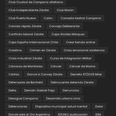
Club Ciudad de Campana atletismo
Club Independiente Zárate
Club Morón
Club Puerto Nuevo
Colón
Comedia teatral Campana
Comida rápida Zárate
Concejo Deliberante
Conflicto laboral Zárate
Copa Alcides Márquez
Copa España Internacional Chile
Crear tienda online
Creatina
Crimen en Zárate
Crisis emocional asistencia
Crisis industrial Zárate
Curso de Integración Militar
Cámaras de Monitoreo
Cáncer
Cáncer de Mama
Cáritas
Dance is Convey Zárate
Decreto 37/2025 Milei
Defensores de Banfield
Delincuente detenido Zárate
Delta
Demián Gabriel Trejo
Denuncias
Desagüe Campana
Desarrollo urbano Lima
Detenciones
Dispositivo municipal salud mental
Dolar
Donde está el Oro Argentino
EDUNLU publicación
ENA