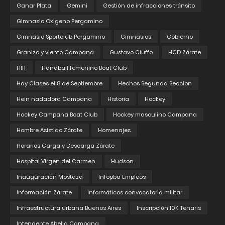
Ganar Plata
Gemini
Gestión de infracciones tránsito
Gimnasio Oxigeno Pergamino
Gimnasio Sportclub Pergamino
Gimnasios
Gobierno
Granizo y viento Campana
Gustavo Ciuffo
HCD Zárate
HIIT
Handball femenino Boat Club
Hay Clases el 8 de Septiembre
Hechos Segunda Seccion
Hein nadadora Campana
Historia
Hockey
Hockey Campana Boat Club
Hockey masculino Campana
Hombre Asistido Zárate
Homenajes
Horarios Carga y Descarga Zárate
Hospital Virgen del Carmen
Hudson
Inauguración Mostaza
Infopba Empleos
Información Zárate
Informáticos convocatoria militar
Infraestructura urbana Buenos Aires
Inscripción 10K Tenaris
Intendente Abella Campana