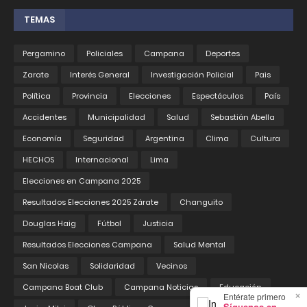
TEMAS
Pergamino
Policiales
Campana
Deportes
Zarate
Interés General
Investigación Policial
Pais
Política
Provincia
Elecciones
Espectáculos
País
Accidentes
Municipalidad
Salud
Sebastián Abella
Economía
Seguridad
Argentina
Clima
Cultura
HECHOS
Internacional
Lima
Elecciones en Campana 2025
Resultados Elecciones 2025 Zárate
Changuito
Douglas Haig
Fútbol
Justicia
Resultados Elecciones Campana
Salud Mental
San Nicolas
Solidaridad
Vecinos
Campana Boat Club
Campana Noticias
Educación
×
Entérate primero
Síguenos en