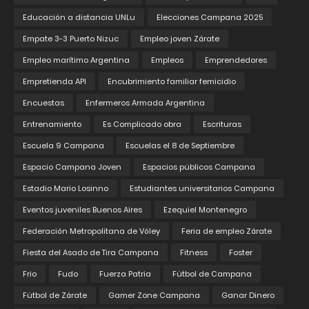
Educación a distancia UNLu
Elecciones Campana 2025
Empate 3-3 Puerto Nizuc
Empleo joven Zárate
Empleo marítimo Argentina
Empleos
Emprendedores
Empretienda API
Encubrimiento familiar femicidio
Encuestas
Enfermeros Armada Argentina
Entrenamiento
Es Complicado obra
Escrituras
Escuela 9 Campana
Escuelas el 8 de Septiembre
Espacio Campana Joven
Espacios públicos Campana
Estadio Mario Losinno
Estudiantes universitarios Campana
Eventos juveniles Buenos Aires
Ezequiel Montenegro
Federación Metropolitana de Vóley
Feria de empleo Zárate
Fiesta del Asado de Tira Campana
Fitness
Foster
Frio
Fudo
Fuerza Patria
Fútbol de Campana
Fútbol de Zárate
Gamer Zone Campana
Ganar Dinero