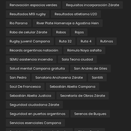
Renovación espacios verdes
Requisitos incorporación Zárate
Resultados M19 rugby
Resultados atletismo U20
Rio Parana
River Plate Homenaje a Agostina Hein
Robo de celular Zárate
Robos
Rojas
Rugby juvenil Campana
Ruta 32
Ruta 4
Rutinas
Récords argentinos natación
Rómulo Noya asfalto
SEMU asistencia incendio
Sala Tecno ciudad
Salud mental Campana gratuita
San Andrés de Giles
San Pedro
Sanatorio Anchorena Zárate
Santilli
Saúl De Francesco
Sebastián Abella Campana
Sebastián Abella Justicia
Secretaría de Obras Zárate
Seguridad ciudadana Zárate
Seguridad en puertos argentinos
Serenos de Buques
Servicios esenciales Campana