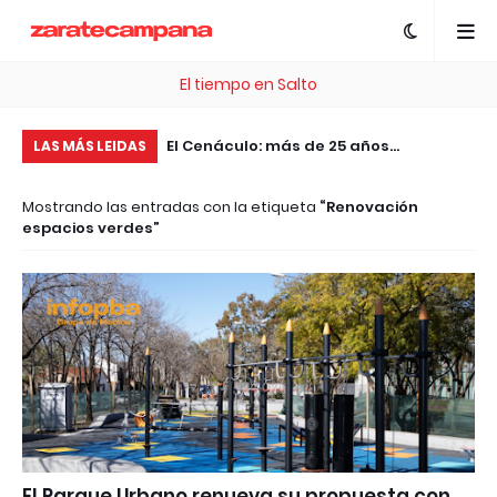
El tiempo en Salto
en Av. Mitre: falleció
El Cenáculo: más de 25 años
Pe
LAS MÁS LEIDAS
mbestido por un
acompañando y transformando a los
pl
Mostrando las entradas con la etiqueta
Renovación
jóvenes de Pergamino
pa
espacios verdes
Ar
El Parque Urbano renueva su propuesta con