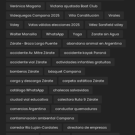
Verónica Magario
Victoria ajustada Boat Club
Videojuegos Campana 2025
Villa Constitución
Virales
Voley
Votos válidos elecciones 2025
Vélez Sarsfield vóley
Walter Mansilla
WhatsApp
Yoga
Zarate sin Agua
Zárate - Brazo Largo Puente
abandono animal en Argentina
accidente Av. Mitre Zárate
accidente kayak Paraná
accidente vial Zárate
actividades infantiles gratuitas
bomberos Zárate
básquet Campana
carga y descarga Zárate
carpeta asfáltica Zárate
catálogo WhatsApp
chalecos salvavidas
ciudad vial educativa
colectora Ruta 9 Zárate
comercios Argentina
conductor quemaduras
contaminación ambiental Campana
corredor Río Luján-Cardales
directorio de empresas