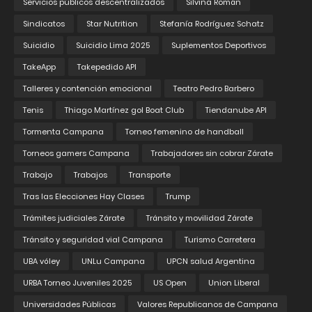
Servicios públicos descentralizados
Silvina Román
Sindicatos
Star Nutrition
Stefanía Rodríguez Schatz
Suicidio
Suicidio Lima 2025
Suplementos Deportivos
TakeApp
Takepedido API
Talleres y contención emocional
Teatro Pedro Barbero
Tenis
Thiago Martínez gol Boat Club
Tiendanube API
Tormenta Campana
Torneo femenino de handball
Torneos gamers Campana
Trabajadores sin cobrar Zárate
Trabajo
Trabajos
Transporte
Tras las Elecciones Hay Clases
Trump
Trámites judiciales Zárate
Tránsito y movilidad Zárate
Tránsito y seguridad vial Campana
Turismo Carretera
UBA vóley
UNLu Campana
UPCN salud Argentina
URBA Torneo Juveniles 2025
US Open
Union Liberal
Universidades Públicas
Valores Republicanos de Campana