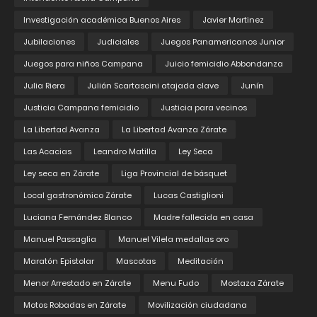
Investigación académica Buenos Aires
Javier Martinez
Jubilaciones
Judiciales
Juegos Panamericanos Junior
Juegos para niños Campana
Juicio femicidio Abbondanza
Julia Riera
Julián Scartascini atajada clave
Junín
Justicia Campana femicidio
Justicia para vecinos
La Libertad Avanza
La Libertad Avanza Zárate
Las Acacias
Leandro Matilla
Ley Seca
Ley seca en Zárate
Liga Provincial de básquet
Local gastronómico Zárate
Lucas Castiglioni
Luciana Fernández Blanco
Madre fallecida en casa
Manuel Passaglia
Manuel Vilela medallas oro
Maratón Epistolar
Mascotas
Meditación
Menor Arrestado en Zárate
Menu Fudo
Mostaza Zárate
Motos Robadas en Zárate
Movilización ciudadana