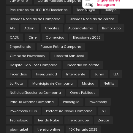
Javier Milei
Obras Públicas Campana
Pedix
Instagram
Resultados de HECHOS Elecciones
Tecnología
Tiempo
Últimas Noticias de Campana
Últimas Noticias de Zárate
ATE
Adorni
Arrecifes
Automovilismo
Barrio Lubo
CADU
Cine
Comercios
Elecciones 2025
Empretienda
Fuerza Patria Campana
Gimnasio Powerbody
Hospital San José
Hospital San José Campana
Incendio en Zárate
Incendios
Inseguridad
Intendente
Junin
LLA
La Plata
Municipio de Campana
Música
Netflix
Noticias Elecciones Campana
Obras Públicas
Parque Urbano Campana
Passaglia
Powerbody
Powerbody Club
Prefectura Naval Campana
SIT
Tecnologia
Tienda Nube
Tiendanube
Zárate
pbamarket
tienda online
10K Tenaris 2025