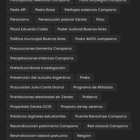
Participación electoral Campana
Patio de juegos Campana
Pedix API
Pedro Rossi
Peritajes violencia Campana
Peronismo
Persecución policial Zárate
Pilas
Plaza Eduardo Costa
Poder Judicial Buenos Aires
Política municipal Buenos Aires
Posta 4x100 campeona
Precauciones tormenta Campana
Precipitaciones intensas Campana
Prefectura Naval investigación
Prevención del suicidio Argentina
Prieto
Procurador Julio Conte Grand
Programa de Afiliados
Prohibiciones electorales en Zárate
Proteina
Proyectate Zárate 2025
Proyecto de ley serenos
Prácticas digitales estudiantes
Puente Necochea Campana
Reconstrucción patrimonio Campana
Red cloacal Campana
Reivindicación laboral portuaria
Religión