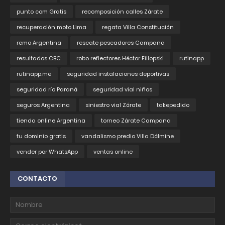
punto com Gratis
recomposición calles Zárate
recuperación moto Lima
regata Villa Constitución
remo Argentina
rescate pescadores Campana
resultados CBC
robo reflectores Héctor Fillopski
rutinapp
rutinapp.me
seguridad instalaciones deportivas
seguridad río Paraná
seguridad vial niños
seguros Argentina
siniestro vial Zárate
takepedido
tienda online Argentina
torneo Zárate Campana
tu dominio gratis
vandalismo predio Villa Dálmine
vender por WhatsApp
ventas online
CONTACTO