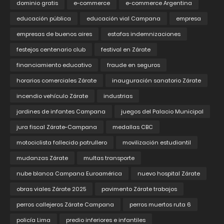
dominio gratis
e-commerce
e-commerce Argentina
educación pública
educación vial Campana
empresa
empresas de buenos aires
estafas indemnizaciones
festejos centenario club
festival en Zárate
financiamiento educativo
fraude en seguros
horarios comerciales Zárate
inauguración sanatorio Zárate
incendio vehículo Zárate
industrias
jardines de infantes Campana
juegos del Palacio Municipal
jura fiscal Zárate-Campana
medallas CBC
motociclista fallecido patrullero
movilización estudiantil
mudanzas Zárate
multas transporte
nube blanca Campana Euroamérica
nuevo hospital Zárate
obras viales Zárate 2025
pavimento Zárate trabajos
perros callejeros Zárate Campana
perros muertos ruta 6
policía Lima
predio inferiores e infantiles