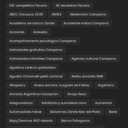
10K competitivo Tenaris
3K recreativo Tenaris
ABZC Clausura 2025
ANSES
Abstención Campana
Academia de danza Zárate
Accidente motos Campana
Acciones
Acevedo
Acompañamiento psicológico Campana
Actividades gratuitas Campana
Actividades infantiles Campana
Agenda cultural Campana
Agostina Lorenzo goleadora
Agustín Chiminelli perfil criminal
Alerta amarilla SMN
Alfisjeans
Anexo de Lima Juzgado de Faltas
Argentino
Armada Argentina inscripción
Arroyo Seco
Aseguradoras
Asfaltado y sumideros Lima
Aumentos
Automovilista héroe
Bailarinas Zárate Mar del Plata
Baile
Bajaj Dominar 400 robada
Banco Patagonia