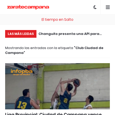
El tiempo en Salto
, esta plataforma te
Changuito presenta una API para
Pr
LAS MÁS LEIDAS
 .com Gratis
integrar sistemas de facturación, ERP
ll
Mostrando las entradas con la etiqueta
Club Ciudad de
y tiendas online sin costo
de
Campana
Liga Provincial: Ciudad de Campana vence