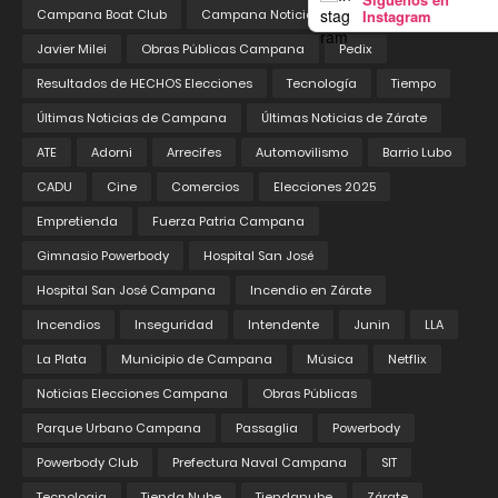
Instagram
Campana Boat Club
Campana Noticias
Educación
Javier Milei
Obras Públicas Campana
Pedix
Resultados de HECHOS Elecciones
Tecnología
Tiempo
Últimas Noticias de Campana
Últimas Noticias de Zárate
ATE
Adorni
Arrecifes
Automovilismo
Barrio Lubo
CADU
Cine
Comercios
Elecciones 2025
Empretienda
Fuerza Patria Campana
Gimnasio Powerbody
Hospital San José
Hospital San José Campana
Incendio en Zárate
Incendios
Inseguridad
Intendente
Junin
LLA
La Plata
Municipio de Campana
Música
Netflix
Noticias Elecciones Campana
Obras Públicas
Parque Urbano Campana
Passaglia
Powerbody
Powerbody Club
Prefectura Naval Campana
SIT
Tecnologia
Tienda Nube
Tiendanube
Zárate