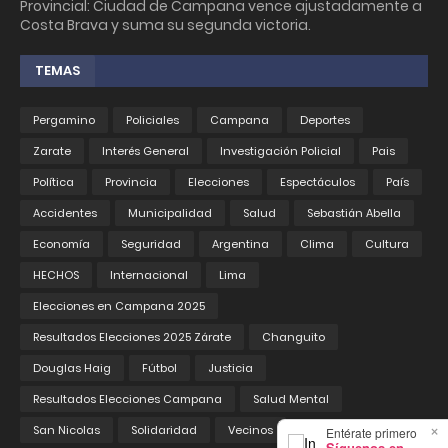
Provincial: Ciudad de Campana vence ajustadamente a
Costa Brava y suma su segunda victoria.
TEMAS
Pergamino
Policiales
Campana
Deportes
Zarate
Interés General
Investigación Policial
Pais
Política
Provincia
Elecciones
Espectáculos
País
Accidentes
Municipalidad
Salud
Sebastián Abella
Economía
Seguridad
Argentina
Clima
Cultura
HECHOS
Internacional
Lima
Elecciones en Campana 2025
Resultados Elecciones 2025 Zárate
Changuito
Douglas Haig
Fútbol
Justicia
Resultados Elecciones Campana
Salud Mental
×
San Nicolas
Solidaridad
Vecinos
Entérate primero
Síguenos en