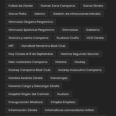
Fútbol de Zárate
Gamer Zone Campana
Ganar Dinero
Ganar Plata
Gemini
Gestión de infracciones tránsito
Gimnasio Oxigeno Pergamino
Gimnasio Sportclub Pergamino
Gimnasios
Gobierno
Granizo y viento Campana
Gustavo Ciuffo
HCD Zárate
HIIT
Handball femenino Boat Club
Hay Clases el 8 de Septiembre
Hechos Segunda Seccion
Hein nadadora Campana
Historia
Hockey
Hockey Campana Boat Club
Hockey masculino Campana
Hombre Asistido Zárate
Homenajes
Horarios Carga y Descarga Zárate
Hospital Virgen del Carmen
Hudson
Inauguración Mostaza
Infopba Empleos
Información Zárate
Informáticos convocatoria militar