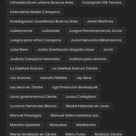
Infraestructura urbana Buenos Aires
Inscripción 10K Tenaris
Intendente Abella Campana
Investigación académica Buenos Aires
Javier Martinez
Jubilaciones
Judiciales
Juegos Panamericanos Junior
Juegos para niños Campana
Juicio femicidio Abbondanza
Julia Riera
Julián Scartascini atajada clave
Junín
Justicia Campana femicidio
Justicia para vecinos
La Libertad Avanza
La Libertad Avanza Zárate
Las Acacias
Leandro Matilla
Ley Seca
Ley seca en Zárate
Liga Provincial de básquet
Local gastronómico Zárate
Lucas Castiglioni
Luciana Fernández Blanco
Madre fallecida en casa
Manuel Passaglia
Manuel Vilela medallas oro
Maratón Epistolar
Mascotas
Meditación
Menor Arrestado en Zárate
Menu Fudo
Mostaza Zárate