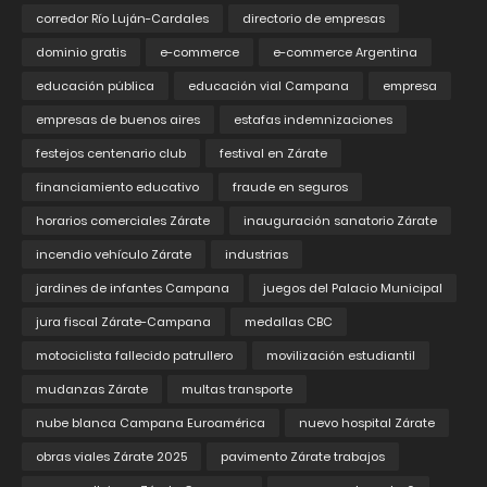
corredor Río Luján-Cardales
directorio de empresas
dominio gratis
e-commerce
e-commerce Argentina
educación pública
educación vial Campana
empresa
empresas de buenos aires
estafas indemnizaciones
festejos centenario club
festival en Zárate
financiamiento educativo
fraude en seguros
horarios comerciales Zárate
inauguración sanatorio Zárate
incendio vehículo Zárate
industrias
jardines de infantes Campana
juegos del Palacio Municipal
jura fiscal Zárate-Campana
medallas CBC
motociclista fallecido patrullero
movilización estudiantil
mudanzas Zárate
multas transporte
nube blanca Campana Euroamérica
nuevo hospital Zárate
obras viales Zárate 2025
pavimento Zárate trabajos