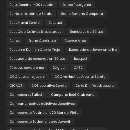
Bajaj Dominar 400 robada
Banco Patagonia
Barrio La Ilusión de Zárate
Barrio Romano Campana
Base Naval Zárate
Basquet
Boat Club Quilmes B resultados
Bomberos de Zárate
Bonos
Bruno Cardinale
Buenos Aires
Buscan a Demián Gabriel Trejo
Busqueda de Joven en el Rio
Busqueda de personas en Zárate
Básquet
Básquet bonaerense
Bélgica
CAZC
CCC atletismo juvenil
CCC vs Náutico Arsenal Zárate
CICACZ
COZ operativo Zárate
Calle 17 infraestructura
Cambaceres Fútbol
Campana Boat Club remo
Campana hechos delictivos deportivos
Campeonato Provincial U20 Mar del Plata
Campeonato Sudamericano Juvenil