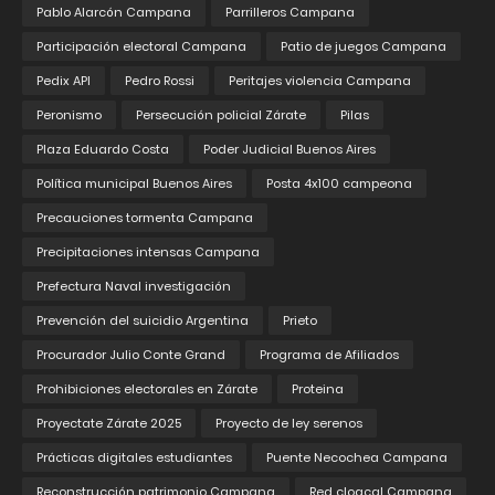
Pablo Alarcón Campana
Parrilleros Campana
Participación electoral Campana
Patio de juegos Campana
Pedix API
Pedro Rossi
Peritajes violencia Campana
Peronismo
Persecución policial Zárate
Pilas
Plaza Eduardo Costa
Poder Judicial Buenos Aires
Política municipal Buenos Aires
Posta 4x100 campeona
Precauciones tormenta Campana
Precipitaciones intensas Campana
Prefectura Naval investigación
Prevención del suicidio Argentina
Prieto
Procurador Julio Conte Grand
Programa de Afiliados
Prohibiciones electorales en Zárate
Proteina
Proyectate Zárate 2025
Proyecto de ley serenos
Prácticas digitales estudiantes
Puente Necochea Campana
Reconstrucción patrimonio Campana
Red cloacal Campana