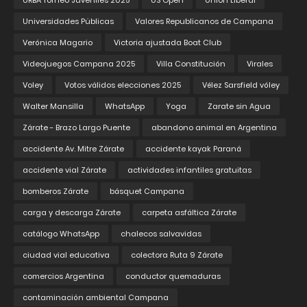
URBA Torneo Juveniles 2025
US Open
Union Liberal
Universidades Públicas
Valores Republicanos de Campana
Verónica Magario
Victoria ajustada Boat Club
Videojuegos Campana 2025
Villa Constitución
Virales
Voley
Votos válidos elecciones 2025
Vélez Sarsfield vóley
Walter Mansilla
WhatsApp
Yoga
Zarate sin Agua
Zárate - Brazo Largo Puente
abandono animal en Argentina
accidente Av. Mitre Zárate
accidente kayak Paraná
accidente vial Zárate
actividades infantiles gratuitas
bomberos Zárate
básquet Campana
carga y descarga Zárate
carpeta asfáltica Zárate
catálogo WhatsApp
chalecos salvavidas
ciudad vial educativa
colectora Ruta 9 Zárate
comercios Argentina
conductor quemaduras
contaminación ambiental Campana