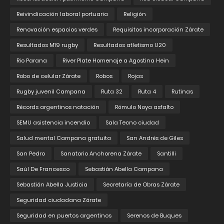
Reivindicación laboral portuaria
Religión
Renovación espacios verdes
Requisitos incorporación Zárate
Resultados M19 rugby
Resultados atletismo U20
Rio Parana
River Plate Homenaje a Agostina Hein
Robo de celular Zárate
Robos
Rojas
Rugby juvenil Campana
Ruta 32
Ruta 4
Rutinas
Récords argentinos natación
Rómulo Noya asfalto
SEMU asistencia incendio
Sala Tecno ciudad
Salud mental Campana gratuita
San Andrés de Giles
San Pedro
Sanatorio Anchorena Zárate
Santilli
Saúl De Francesco
Sebastián Abella Campana
Sebastián Abella Justicia
Secretaría de Obras Zárate
Seguridad ciudadana Zárate
Seguridad en puertos argentinos
Serenos de Buques