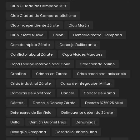
Club Ciudad de Campana M19
Club Ciudad de Campana atletismo
Club Independiente Zárate
Club Morón
Club Puerto Nuevo
Colón
Comedia teatral Campana
Comida rápida Zárate
Concejo Deliberante
Conflicto laboral Zárate
Copa Alcides Márquez
Copa España Internacional Chile
Crear tienda online
Creatina
Crimen en Zárate
Crisis emocional asistencia
Crisis industrial Zárate
Curso de Integración Militar
Cámaras de Monitoreo
Cáncer
Cáncer de Mama
Cáritas
Dance is Convey Zárate
Decreto 37/2025 Milei
Defensores de Banfield
Delincuente detenido Zárate
Delta
Demián Gabriel Trejo
Denuncias
Desagüe Campana
Desarrollo urbano Lima