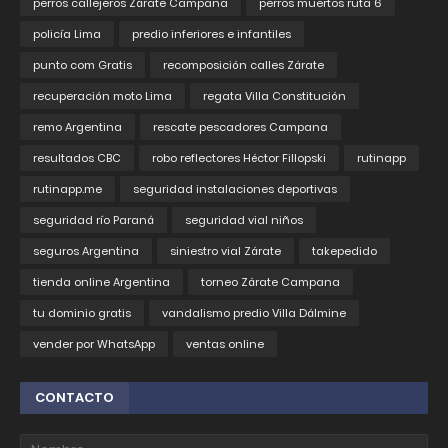
perros callejeros Zárate Campana
perros muertos ruta 6
policía Lima
predio inferiores e infantiles
punto com Gratis
recomposición calles Zárate
recuperación moto Lima
regata Villa Constitución
remo Argentina
rescate pescadores Campana
resultados CBC
robo reflectores Héctor Fillopski
rutinapp
rutinapp.me
seguridad instalaciones deportivas
seguridad río Paraná
seguridad vial niños
seguros Argentina
siniestro vial Zárate
takepedido
tienda online Argentina
torneo Zárate Campana
tu dominio gratis
vandalismo predio Villa Dálmine
vender por WhatsApp
ventas online
CONTACTO