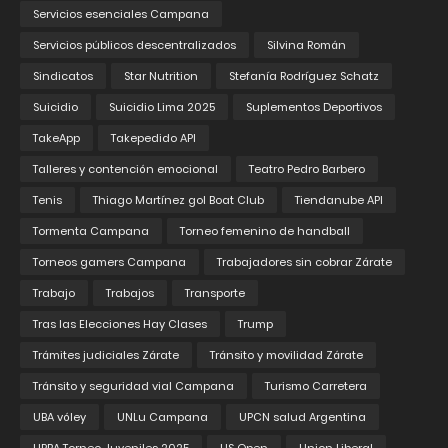
Servicios esenciales Campana
Servicios públicos descentralizados
Silvina Román
Sindicatos
Star Nutrition
Stefanía Rodríguez Schatz
Suicidio
Suicidio Lima 2025
Suplementos Deportivos
TakeApp
Takepedido API
Talleres y contención emocional
Teatro Pedro Barbero
Tenis
Thiago Martínez gol Boat Club
Tiendanube API
Tormenta Campana
Torneo femenino de handball
Torneos gamers Campana
Trabajadores sin cobrar Zárate
Trabajo
Trabajos
Transporte
Tras las Elecciones Hay Clases
Trump
Trámites judiciales Zárate
Tránsito y movilidad Zárate
Tránsito y seguridad vial Campana
Turismo Carretera
UBA vóley
UNLu Campana
UPCN salud Argentina