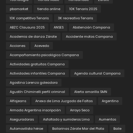
pbamarket
tienda online
10K Tenaris 2025
10K competitivo Tenaris
3K recreativo Tenaris
ABZC Clausura 2025
ANSES
Abstención Campana
Academia de danza Zárate
Accidente motos Campana
Acciones
Acevedo
Acompañamiento psicológico Campana
Actividades gratuitas Campana
Actividades infantiles Campana
Agenda cultural Campana
Agostina Lorenzo goleadora
Agustín Chiminelli perfil criminal
Alerta amarilla SMN
Alfisjeans
Anexo de Lima Juzgado de Faltas
Argentino
Armada Argentina inscripción
Arroyo Seco
Aseguradoras
Asfaltado y sumideros Lima
Aumentos
Automovilista héroe
Bailarinas Zárate Mar del Plata
Baile