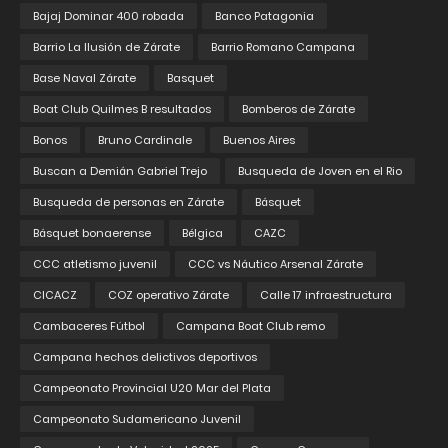
Bajaj Dominar 400 robada
Banco Patagonia
Barrio La Ilusión de Zárate
Barrio Romano Campana
Base Naval Zárate
Basquet
Boat Club Quilmes B resultados
Bomberos de Zárate
Bonos
Bruno Cardinale
Buenos Aires
Buscan a Demián Gabriel Trejo
Busqueda de Joven en el Rio
Busqueda de personas en Zárate
Básquet
Básquet bonaerense
Bélgica
CAZC
CCC atletismo juvenil
CCC vs Náutico Arsenal Zárate
CICACZ
COZ operativo Zárate
Calle 17 infraestructura
Cambaceres Fútbol
Campana Boat Club remo
Campana hechos delictivos deportivos
Campeonato Provincial U20 Mar del Plata
Campeonato Sudamericano Juvenil