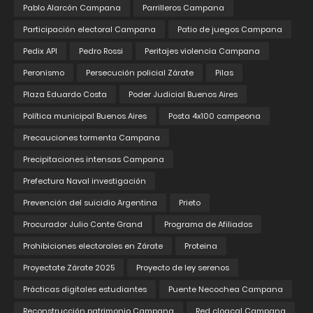
Pablo Alarcón Campana
Parrilleros Campana
Participación electoral Campana
Patio de juegos Campana
Pedix API
Pedro Rossi
Peritajes violencia Campana
Peronismo
Persecución policial Zárate
Pilas
Plaza Eduardo Costa
Poder Judicial Buenos Aires
Política municipal Buenos Aires
Posta 4x100 campeona
Precauciones tormenta Campana
Precipitaciones intensas Campana
Prefectura Naval investigación
Prevención del suicidio Argentina
Prieto
Procurador Julio Conte Grand
Programa de Afiliados
Prohibiciones electorales en Zárate
Proteina
Proyectate Zárate 2025
Proyecto de ley serenos
Prácticas digitales estudiantes
Puente Necochea Campana
Reconstrucción patrimonio Campana
Red cloacal Campana