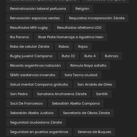
Reivindicación laboral portuaria
Religión
Renovación espacios verdes
Requisitos incorporación Zárate
Resultados M19 rugby
Resultados atletismo U20
Rio Parana
River Plate Homenaje a Agostina Hein
Robo de celular Zárate
Robos
Rojas
Rugby juvenil Campana
Ruta 32
Ruta 4
Rutinas
Récords argentinos natación
Rómulo Noya asfalto
SEMU asistencia incendio
Sala Tecno ciudad
Salud mental Campana gratuita
San Andrés de Giles
San Pedro
Sanatorio Anchorena Zárate
Santilli
Saúl De Francesco
Sebastián Abella Campana
Sebastián Abella Justicia
Secretaría de Obras Zárate
Seguridad ciudadana Zárate
Seguridad en puertos argentinos
Serenos de Buques