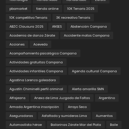
pbamarket
tienda online
10K Tenaris 2025
10K competitivo Tenaris
3K recreativo Tenaris
ABZC Clausura 2025
ANSES
Abstención Campana
Academia de danza Zárate
Accidente motos Campana
Acciones
Acevedo
Acompañamiento psicológico Campana
Actividades gratuitas Campana
Actividades infantiles Campana
Agenda cultural Campana
Agostina Lorenzo goleadora
Agustín Chiminelli perfil criminal
Alerta amarilla SMN
Alfisjeans
Anexo de Lima Juzgado de Faltas
Argentino
Armada Argentina inscripción
Arroyo Seco
Aseguradoras
Asfaltado y sumideros Lima
Aumentos
Automovilista héroe
Bailarinas Zárate Mar del Plata
Baile