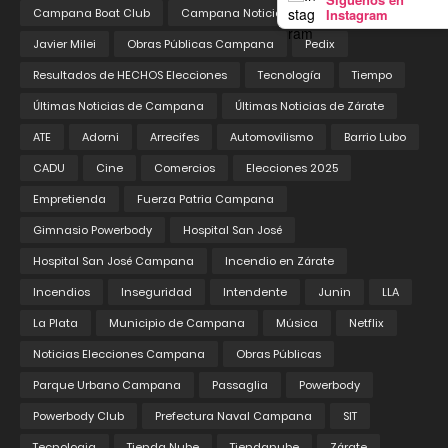
Instagram
Campana Boat Club
Campana Noticias
Educación
Javier Milei
Obras Públicas Campana
Pedix
Resultados de HECHOS Elecciones
Tecnología
Tiempo
Últimas Noticias de Campana
Últimas Noticias de Zárate
ATE
Adorni
Arrecifes
Automovilismo
Barrio Lubo
CADU
Cine
Comercios
Elecciones 2025
Empretienda
Fuerza Patria Campana
Gimnasio Powerbody
Hospital San José
Hospital San José Campana
Incendio en Zárate
Incendios
Inseguridad
Intendente
Junin
LLA
La Plata
Municipio de Campana
Música
Netflix
Noticias Elecciones Campana
Obras Públicas
Parque Urbano Campana
Passaglia
Powerbody
Powerbody Club
Prefectura Naval Campana
SIT
Tecnologia
Tienda Nube
Tiendanube
Zárate