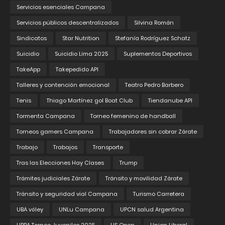
Servicios esenciales Campana
Servicios públicos descentralizados
Silvina Román
Sindicatos
Star Nutrition
Stefanía Rodríguez Schatz
Suicidio
Suicidio Lima 2025
Suplementos Deportivos
TakeApp
Takepedido API
Talleres y contención emocional
Teatro Pedro Barbero
Tenis
Thiago Martínez gol Boat Club
Tiendanube API
Tormenta Campana
Torneo femenino de handball
Torneos gamers Campana
Trabajadores sin cobrar Zárate
Trabajo
Trabajos
Transporte
Tras las Elecciones Hay Clases
Trump
Trámites judiciales Zárate
Tránsito y movilidad Zárate
Tránsito y seguridad vial Campana
Turismo Carretera
UBA vóley
UNLu Campana
UPCN salud Argentina