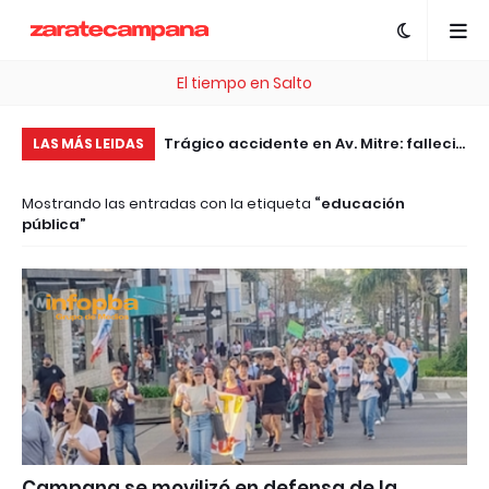
El tiempo en Salto
, esta plataforma te
Trágico accidente en Av. Mitre: falleció
El
LAS MÁS LEIDAS
 .com Gratis
el motociclista embestido por un
ac
Mostrando las entradas con la etiqueta
educación
patrullero
jó
pública
Campana se movilizó en defensa de la