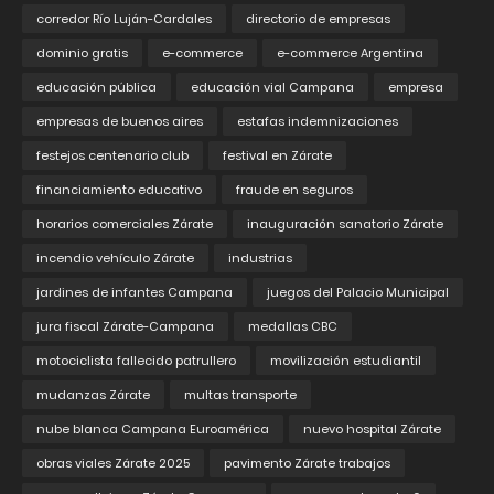
corredor Río Luján-Cardales
directorio de empresas
dominio gratis
e-commerce
e-commerce Argentina
educación pública
educación vial Campana
empresa
empresas de buenos aires
estafas indemnizaciones
festejos centenario club
festival en Zárate
financiamiento educativo
fraude en seguros
horarios comerciales Zárate
inauguración sanatorio Zárate
incendio vehículo Zárate
industrias
jardines de infantes Campana
juegos del Palacio Municipal
jura fiscal Zárate-Campana
medallas CBC
motociclista fallecido patrullero
movilización estudiantil
mudanzas Zárate
multas transporte
nube blanca Campana Euroamérica
nuevo hospital Zárate
obras viales Zárate 2025
pavimento Zárate trabajos