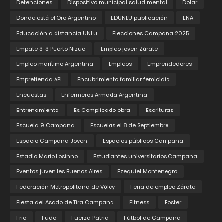
Detenciones
Dispositivo municipal salud mental
Dolar
Donde está el Oro Argentino
EDUNLU publicación
ENA
Educación a distancia UNLu
Elecciones Campana 2025
Empate 3-3 Puerto Nizuc
Empleo joven Zárate
Empleo marítimo Argentina
Empleos
Emprendedores
Empretienda API
Encubrimiento familiar femicidio
Encuestas
Enfermeros Armada Argentina
Entrenamiento
Es Complicado obra
Escrituras
Escuela 9 Campana
Escuelas el 8 de Septiembre
Espacio Campana Joven
Espacios públicos Campana
Estadio Mario Losinno
Estudiantes universitarios Campana
Eventos juveniles Buenos Aires
Ezequiel Montenegro
Federación Metropolitana de Vóley
Feria de empleo Zárate
Fiesta del Asado de Tira Campana
Fitness
Foster
Frio
Fudo
Fuerza Patria
Fútbol de Campana