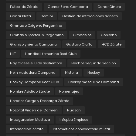
Fútbol de Zárate
Gamer Zone Campana
Ganar Dinero
Ganar Plata
Gemini
Gestión de infracciones tránsito
Gimnasio Oxigeno Pergamino
Gimnasio Sportclub Pergamino
Gimnasios
Gobierno
Granizo y viento Campana
Gustavo Ciuffo
HCD Zárate
HIIT
Handball femenino Boat Club
Hay Clases el 8 de Septiembre
Hechos Segunda Seccion
Hein nadadora Campana
Historia
Hockey
Hockey Campana Boat Club
Hockey masculino Campana
Hombre Asistido Zárate
Homenajes
Horarios Carga y Descarga Zárate
Hospital Virgen del Carmen
Hudson
Inauguración Mostaza
Infopba Empleos
Información Zárate
Informáticos convocatoria militar