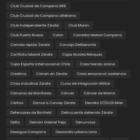
Club Ciudad de Campana M19
Club Ciudad de Campana atletismo
Club Independiente Zárate
Club Morón
Club Puerto Nuevo
Colón
Comedia teatral Campana
Comida rápida Zárate
Concejo Deliberante
Conflicto laboral Zárate
Copa Alcides Márquez
Copa España Internacional Chile
Crear tienda online
Creatina
Crimen en Zárate
Crisis emocional asistencia
Crisis industrial Zárate
Curso de Integración Militar
Cámaras de Monitoreo
Cáncer
Cáncer de Mama
Cáritas
Dance is Convey Zárate
Decreto 37/2025 Milei
Defensores de Banfield
Delincuente detenido Zárate
Delta
Demián Gabriel Trejo
Denuncias
Desagüe Campana
Desarrollo urbano Lima