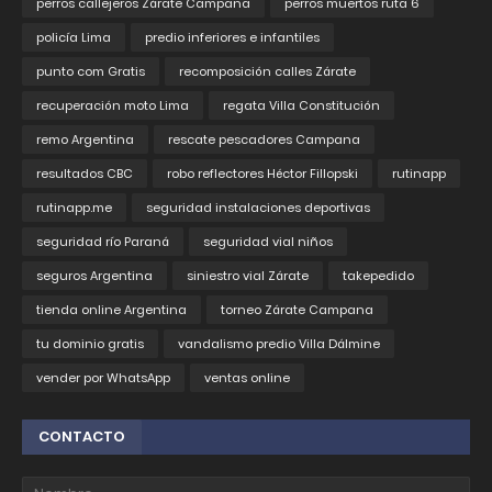
perros callejeros Zárate Campana
perros muertos ruta 6
policía Lima
predio inferiores e infantiles
punto com Gratis
recomposición calles Zárate
recuperación moto Lima
regata Villa Constitución
remo Argentina
rescate pescadores Campana
resultados CBC
robo reflectores Héctor Fillopski
rutinapp
rutinapp.me
seguridad instalaciones deportivas
seguridad río Paraná
seguridad vial niños
seguros Argentina
siniestro vial Zárate
takepedido
tienda online Argentina
torneo Zárate Campana
tu dominio gratis
vandalismo predio Villa Dálmine
vender por WhatsApp
ventas online
CONTACTO