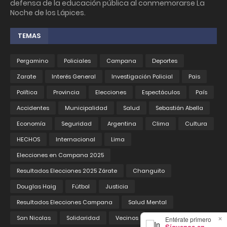
defensa de la educación pública al conmemorarse La
Noche de los Lápices.
TEMAS
Pergamino
Policiales
Campana
Deportes
Zarate
Interés General
Investigación Policial
Pais
Política
Provincia
Elecciones
Espectáculos
País
Accidentes
Municipalidad
Salud
Sebastián Abella
Economía
Seguridad
Argentina
Clima
Cultura
HECHOS
Internacional
Lima
Elecciones en Campana 2025
Resultados Elecciones 2025 Zárate
Changuito
Douglas Haig
Fútbol
Justicia
Resultados Elecciones Campana
Salud Mental
×
San Nicolas
Solidaridad
Vecinos
Entérate primero
Síguenos en