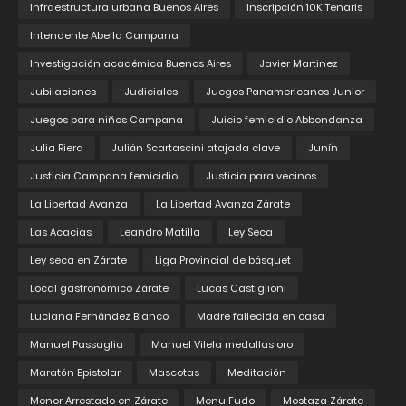
Infraestructura urbana Buenos Aires
Inscripción 10K Tenaris
Intendente Abella Campana
Investigación académica Buenos Aires
Javier Martinez
Jubilaciones
Judiciales
Juegos Panamericanos Junior
Juegos para niños Campana
Juicio femicidio Abbondanza
Julia Riera
Julián Scartascini atajada clave
Junín
Justicia Campana femicidio
Justicia para vecinos
La Libertad Avanza
La Libertad Avanza Zárate
Las Acacias
Leandro Matilla
Ley Seca
Ley seca en Zárate
Liga Provincial de básquet
Local gastronómico Zárate
Lucas Castiglioni
Luciana Fernández Blanco
Madre fallecida en casa
Manuel Passaglia
Manuel Vilela medallas oro
Maratón Epistolar
Mascotas
Meditación
Menor Arrestado en Zárate
Menu Fudo
Mostaza Zárate