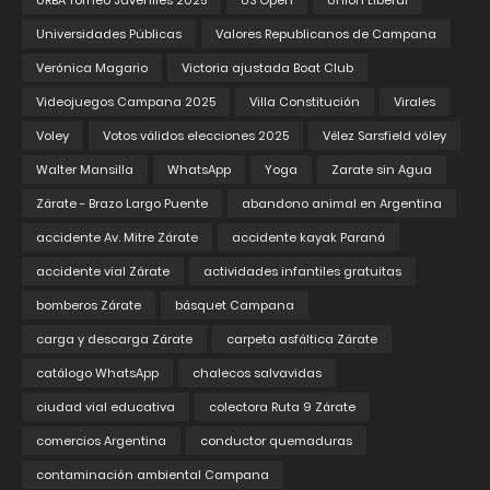
URBA Torneo Juveniles 2025
US Open
Union Liberal
Universidades Públicas
Valores Republicanos de Campana
Verónica Magario
Victoria ajustada Boat Club
Videojuegos Campana 2025
Villa Constitución
Virales
Voley
Votos válidos elecciones 2025
Vélez Sarsfield vóley
Walter Mansilla
WhatsApp
Yoga
Zarate sin Agua
Zárate - Brazo Largo Puente
abandono animal en Argentina
accidente Av. Mitre Zárate
accidente kayak Paraná
accidente vial Zárate
actividades infantiles gratuitas
bomberos Zárate
básquet Campana
carga y descarga Zárate
carpeta asfáltica Zárate
catálogo WhatsApp
chalecos salvavidas
ciudad vial educativa
colectora Ruta 9 Zárate
comercios Argentina
conductor quemaduras
contaminación ambiental Campana