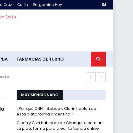
la Cruz
Colón
Pergamino Hoy
en Salto
PBA
FARMACIAS DE TURNO
sto
El Cenáculo
MUY MENCIONADO
do
¿Por qué CNN, Infobae y Clarín hablan de
esta plataforma argentina?
Clarín y CNN hablaron de Changuito.com.ar -
La plataforma para crear tu tienda online