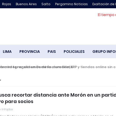
Rojas
Buenos Aires
Salto
Pergamino Noticias
Exaltación de 
El tiempo 
LIMA
PROVINCIA
PAIS
POLICIALES
GRUPO INFO
 integrar sistemas de facturación, ERP y tiendas online sin co
sca recortar distancia ante Morón en un parti
vo para socios
 Infopba