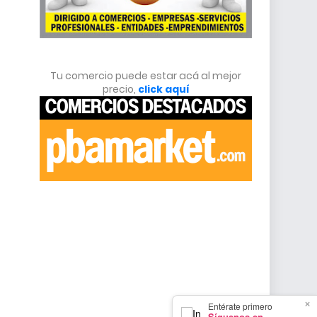
Tu comercio puede estar acá al mejor
precio,
click aquí
×
Entérate primero
Síguenos en