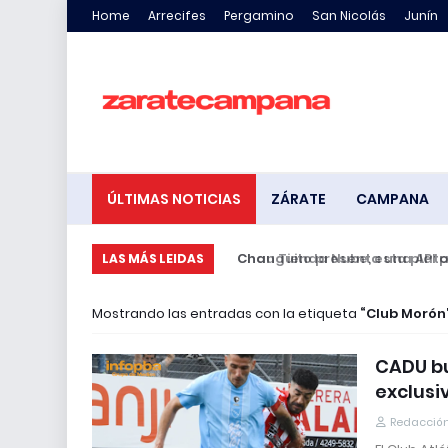
Home
Arrecifes
Pergamino
San Nicolás
Junín
ÚLTIMAS NOTICIAS
ZÁRATE
CAMPANA
Changuito presenta una API para
LAS MÁS LEIDAS
Mostrando las entradas con la etiqueta
Club Morón
CADU bu
exclusi
Redacción