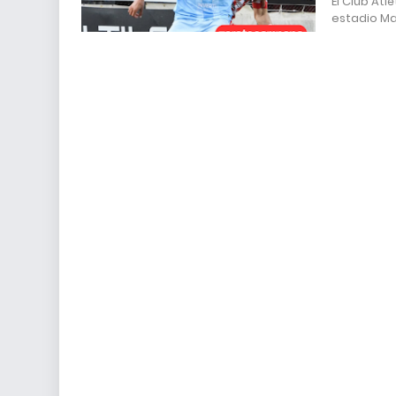
El Club Atl
estadio Ma