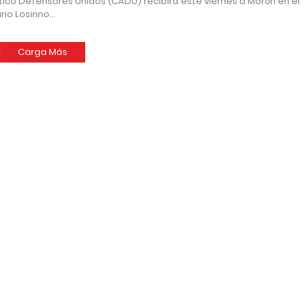
ético Defensores Unidos (CADU) recibirá este viernes a Morón en el
rio Losinno…
Carga Más