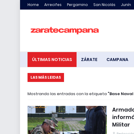
Home
Arrecifes
Pergamino
San Nicolás
Junín
ÚLTIMAS NOTICIAS
ZÁRATE
CAMPANA
LAS MÁS LEIDAS
Mostrando las entradas con la etiqueta
Base Naval
Armada 
informá
Militar
Redacción