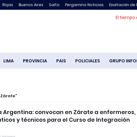
Rojas
Buenos Aires
Salto
Pergamino Noticias
Exaltación de 
El tiempo 
LIMA
PROVINCIA
PAIS
POLICIALES
GRUPO INFO
 Zárate
Argentina: convocan en Zárate a enfermeros,
ticos y técnicos para el Curso de Integración
 Infopba