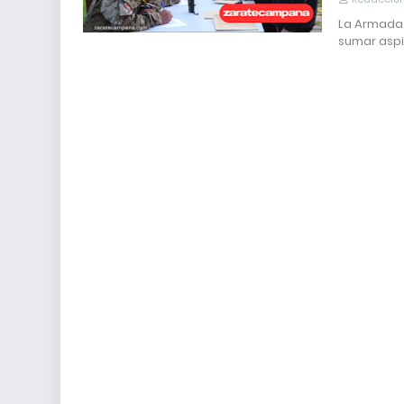
La Armada 
sumar asp