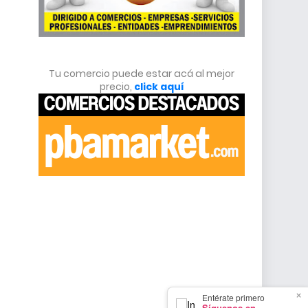
Tu comercio puede estar acá al mejor
precio,
click aquí
×
Entérate primero
Síguenos en