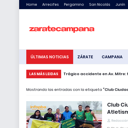
Home
Arrecifes
Pergamino
San Nicolás
Junín
ÚLTIMAS NOTICIAS
ZÁRATE
CAMPANA
Trágico accidente en Av. Mitre: 
LAS MÁS LEIDAS
Mostrando las entradas con la etiqueta
Club Ciuda
Club Ci
Atletis
Redacción