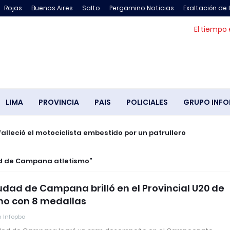
Rojas
Buenos Aires
Salto
Pergamino Noticias
Exaltación de 
El tiempo 
LIMA
PROVINCIA
PAIS
POLICIALES
GRUPO INFO
falleció el motociclista embestido por un patrullero
d de Campana atletismo
udad de Campana brilló en el Provincial U20 de
mo con 8 medallas
 Infopba