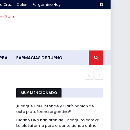
la Cruz
Colón
Pergamino Hoy
en Salto
PBA
FARMACIAS DE TURNO
El Cenáculo
MUY MENCIONADO
¿Por qué CNN, Infobae y Clarín hablan de
esta plataforma argentina?
Clarín y CNN hablaron de Changuito.com.ar -
La plataforma para crear tu tienda online