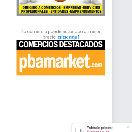
Tu comercio puede estar acá al mejor
precio,
click aquí
×
Entérate primero
Síguenos en