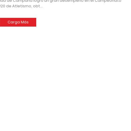
iudad de Campana logró un gran desempeño en el Campeonato
U20 de Atletismo, obt…
Carga Más