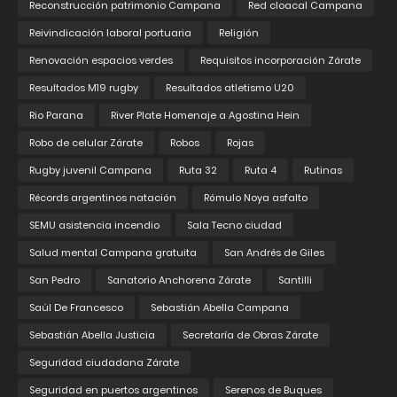
Reconstrucción patrimonio Campana
Red cloacal Campana
Reivindicación laboral portuaria
Religión
Renovación espacios verdes
Requisitos incorporación Zárate
Resultados M19 rugby
Resultados atletismo U20
Rio Parana
River Plate Homenaje a Agostina Hein
Robo de celular Zárate
Robos
Rojas
Rugby juvenil Campana
Ruta 32
Ruta 4
Rutinas
Récords argentinos natación
Rómulo Noya asfalto
SEMU asistencia incendio
Sala Tecno ciudad
Salud mental Campana gratuita
San Andrés de Giles
San Pedro
Sanatorio Anchorena Zárate
Santilli
Saúl De Francesco
Sebastián Abella Campana
Sebastián Abella Justicia
Secretaría de Obras Zárate
Seguridad ciudadana Zárate
Seguridad en puertos argentinos
Serenos de Buques