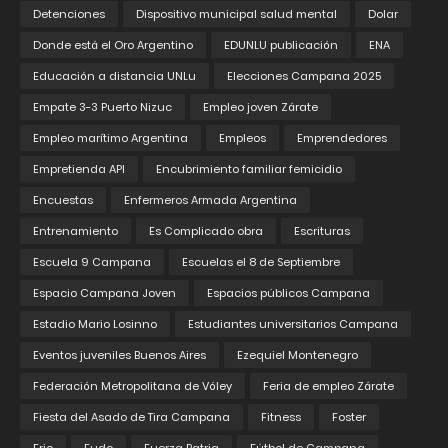
Detenciones
Dispositivo municipal salud mental
Dolar
Donde está el Oro Argentino
EDUNLU publicación
ENA
Educación a distancia UNLu
Elecciones Campana 2025
Empate 3-3 Puerto Nizuc
Empleo joven Zárate
Empleo marítimo Argentina
Empleos
Emprendedores
Empretienda API
Encubrimiento familiar femicidio
Encuestas
Enfermeros Armada Argentina
Entrenamiento
Es Complicado obra
Escrituras
Escuela 9 Campana
Escuelas el 8 de Septiembre
Espacio Campana Joven
Espacios públicos Campana
Estadio Mario Losinno
Estudiantes universitarios Campana
Eventos juveniles Buenos Aires
Ezequiel Montenegro
Federación Metropolitana de Vóley
Feria de empleo Zárate
Fiesta del Asado de Tira Campana
Fitness
Foster