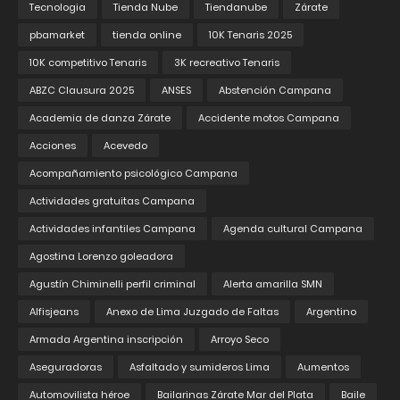
Tecnologia
Tienda Nube
Tiendanube
Zárate
pbamarket
tienda online
10K Tenaris 2025
10K competitivo Tenaris
3K recreativo Tenaris
ABZC Clausura 2025
ANSES
Abstención Campana
Academia de danza Zárate
Accidente motos Campana
Acciones
Acevedo
Acompañamiento psicológico Campana
Actividades gratuitas Campana
Actividades infantiles Campana
Agenda cultural Campana
Agostina Lorenzo goleadora
Agustín Chiminelli perfil criminal
Alerta amarilla SMN
Alfisjeans
Anexo de Lima Juzgado de Faltas
Argentino
Armada Argentina inscripción
Arroyo Seco
Aseguradoras
Asfaltado y sumideros Lima
Aumentos
Automovilista héroe
Bailarinas Zárate Mar del Plata
Baile