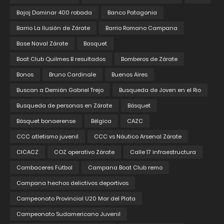
Bajaj Dominar 400 robada
Banco Patagonia
Barrio La Ilusión de Zárate
Barrio Romano Campana
Base Naval Zárate
Basquet
Boat Club Quilmes B resultados
Bomberos de Zárate
Bonos
Bruno Cardinale
Buenos Aires
Buscan a Demián Gabriel Trejo
Busqueda de Joven en el Rio
Busqueda de personas en Zárate
Básquet
Básquet bonaerense
Bélgica
CAZC
CCC atletismo juvenil
CCC vs Náutico Arsenal Zárate
CICACZ
COZ operativo Zárate
Calle 17 infraestructura
Cambaceres Fútbol
Campana Boat Club remo
Campana hechos delictivos deportivos
Campeonato Provincial U20 Mar del Plata
Campeonato Sudamericano Juvenil