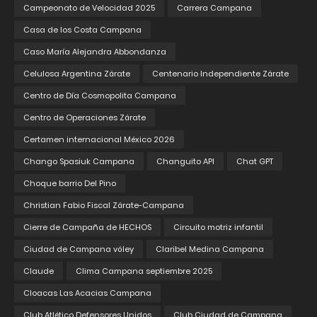
Campeonato de Velocidad 2025
Carrera Campana
Casa de los Costa Campana
Caso María Alejandra Abbondanza
Celulosa Argentina Zárate
Centenario Independiente Zárate
Centro de Día Cosmopolita Campana
Centro de Operaciones Zárate
Certamen internacional México 2026
Chango Spasiuk Campana
Changuito API
Chat GPT
Choque barrio Del Pino
Christian Fabio Fiscal Zárate-Campana
Cierre de Campaña de HECHOS
Circuito motriz infantil
Ciudad de Campana vóley
Claribel Medina Campana
Claude
Clima Campana septiembre 2025
Cloacas Las Acacias Campana
Club Atlético Defensores Unidos
Club Ciudad de Campana