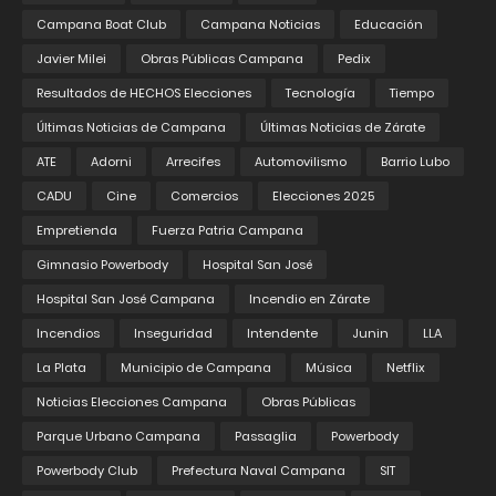
Campana Boat Club
Campana Noticias
Educación
Javier Milei
Obras Públicas Campana
Pedix
Resultados de HECHOS Elecciones
Tecnología
Tiempo
Últimas Noticias de Campana
Últimas Noticias de Zárate
ATE
Adorni
Arrecifes
Automovilismo
Barrio Lubo
CADU
Cine
Comercios
Elecciones 2025
Empretienda
Fuerza Patria Campana
Gimnasio Powerbody
Hospital San José
Hospital San José Campana
Incendio en Zárate
Incendios
Inseguridad
Intendente
Junin
LLA
La Plata
Municipio de Campana
Música
Netflix
Noticias Elecciones Campana
Obras Públicas
Parque Urbano Campana
Passaglia
Powerbody
Powerbody Club
Prefectura Naval Campana
SIT