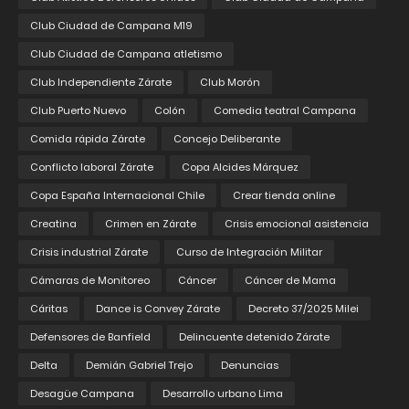
Club Ciudad de Campana M19
Club Ciudad de Campana atletismo
Club Independiente Zárate
Club Morón
Club Puerto Nuevo
Colón
Comedia teatral Campana
Comida rápida Zárate
Concejo Deliberante
Conflicto laboral Zárate
Copa Alcides Márquez
Copa España Internacional Chile
Crear tienda online
Creatina
Crimen en Zárate
Crisis emocional asistencia
Crisis industrial Zárate
Curso de Integración Militar
Cámaras de Monitoreo
Cáncer
Cáncer de Mama
Cáritas
Dance is Convey Zárate
Decreto 37/2025 Milei
Defensores de Banfield
Delincuente detenido Zárate
Delta
Demián Gabriel Trejo
Denuncias
Desagüe Campana
Desarrollo urbano Lima