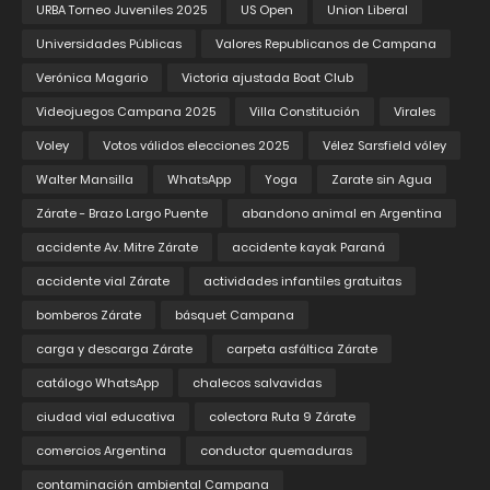
URBA Torneo Juveniles 2025
US Open
Union Liberal
Universidades Públicas
Valores Republicanos de Campana
Verónica Magario
Victoria ajustada Boat Club
Videojuegos Campana 2025
Villa Constitución
Virales
Voley
Votos válidos elecciones 2025
Vélez Sarsfield vóley
Walter Mansilla
WhatsApp
Yoga
Zarate sin Agua
Zárate - Brazo Largo Puente
abandono animal en Argentina
accidente Av. Mitre Zárate
accidente kayak Paraná
accidente vial Zárate
actividades infantiles gratuitas
bomberos Zárate
básquet Campana
carga y descarga Zárate
carpeta asfáltica Zárate
catálogo WhatsApp
chalecos salvavidas
ciudad vial educativa
colectora Ruta 9 Zárate
comercios Argentina
conductor quemaduras
contaminación ambiental Campana