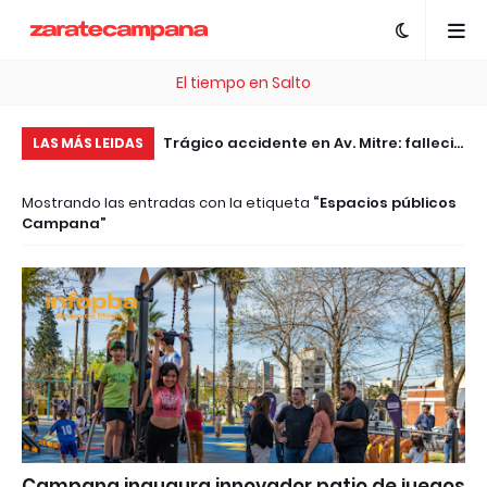
El tiempo en Salto
, esta plataforma te
Trágico accidente en Av. Mitre: falleció
Pe
LAS MÁS LEIDAS
 .com Gratis
el motociclista embestido por un
pl
Mostrando las entradas con la etiqueta
Espacios públicos
patrullero
pa
Campana
Ar
Campana inaugura innovador patio de juegos