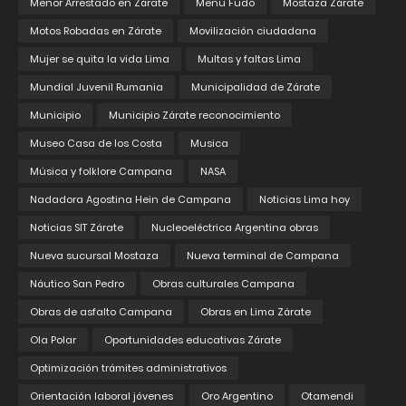
Menor Arrestado en Zárate
Menu Fudo
Mostaza Zárate
Motos Robadas en Zárate
Movilización ciudadana
Mujer se quita la vida Lima
Multas y faltas Lima
Mundial Juvenil Rumania
Municipalidad de Zárate
Municipio
Municipio Zárate reconocimiento
Museo Casa de los Costa
Musica
Música y folklore Campana
NASA
Nadadora Agostina Hein de Campana
Noticias Lima hoy
Noticias SIT Zárate
Nucleoeléctrica Argentina obras
Nueva sucursal Mostaza
Nueva terminal de Campana
Náutico San Pedro
Obras culturales Campana
Obras de asfalto Campana
Obras en Lima Zárate
Ola Polar
Oportunidades educativas Zárate
Optimización trámites administrativos
Orientación laboral jóvenes
Oro Argentino
Otamendi