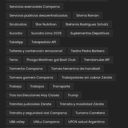
Servicios esenciales Campana
Servicios públicos descentralizados
Silvina Román
Sindicatos
Star Nutrition
Stefanía Rodríguez Schatz
Suicidio
Suicidio Lima 2025
Suplementos Deportivos
TakeApp
Takepedido API
Talleres y contención emocional
Teatro Pedro Barbero
Tenis
Thiago Martínez gol Boat Club
Tiendanube API
Tormenta Campana
Torneo femenino de handball
Torneos gamers Campana
Trabajadores sin cobrar Zárate
Trabajo
Trabajos
Transporte
Tras las Elecciones Hay Clases
Trump
Trámites judiciales Zárate
Tránsito y movilidad Zárate
Tránsito y seguridad vial Campana
Turismo Carretera
UBA vóley
UNLu Campana
UPCN salud Argentina