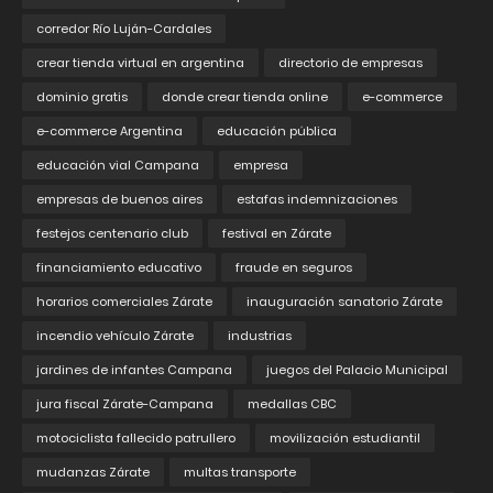
corredor Río Luján-Cardales
crear tienda virtual en argentina
directorio de empresas
dominio gratis
donde crear tienda online
e-commerce
e-commerce Argentina
educación pública
educación vial Campana
empresa
empresas de buenos aires
estafas indemnizaciones
festejos centenario club
festival en Zárate
financiamiento educativo
fraude en seguros
horarios comerciales Zárate
inauguración sanatorio Zárate
incendio vehículo Zárate
industrias
jardines de infantes Campana
juegos del Palacio Municipal
jura fiscal Zárate-Campana
medallas CBC
motociclista fallecido patrullero
movilización estudiantil
mudanzas Zárate
multas transporte