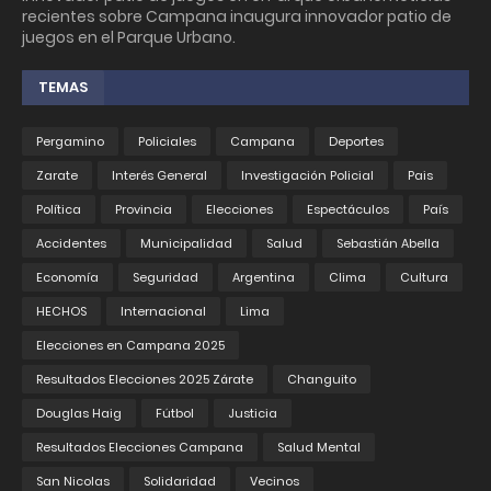
recientes sobre Campana inaugura innovador patio de
juegos en el Parque Urbano.
TEMAS
Pergamino
Policiales
Campana
Deportes
Zarate
Interés General
Investigación Policial
Pais
Política
Provincia
Elecciones
Espectáculos
País
Accidentes
Municipalidad
Salud
Sebastián Abella
Economía
Seguridad
Argentina
Clima
Cultura
HECHOS
Internacional
Lima
Elecciones en Campana 2025
Resultados Elecciones 2025 Zárate
Changuito
Douglas Haig
Fútbol
Justicia
Resultados Elecciones Campana
Salud Mental
San Nicolas
Solidaridad
Vecinos