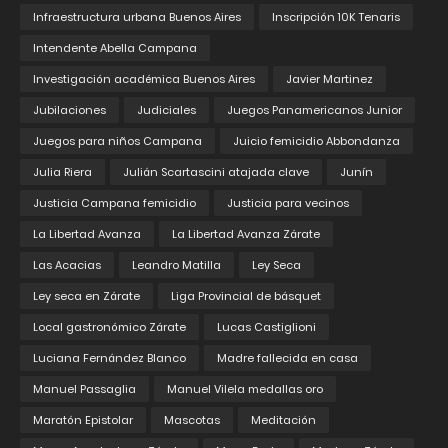
Infraestructura urbana Buenos Aires
Inscripción 10K Tenaris
Intendente Abella Campana
Investigación académica Buenos Aires
Javier Martinez
Jubilaciones
Judiciales
Juegos Panamericanos Junior
Juegos para niños Campana
Juicio femicidio Abbondanza
Julia Riera
Julián Scartascini atajada clave
Junín
Justicia Campana femicidio
Justicia para vecinos
La Libertad Avanza
La Libertad Avanza Zárate
Las Acacias
Leandro Matilla
Ley Seca
Ley seca en Zárate
Liga Provincial de básquet
Local gastronómico Zárate
Lucas Castiglioni
Luciana Fernández Blanco
Madre fallecida en casa
Manuel Passaglia
Manuel Vilela medallas oro
Maratón Epistolar
Mascotas
Meditación