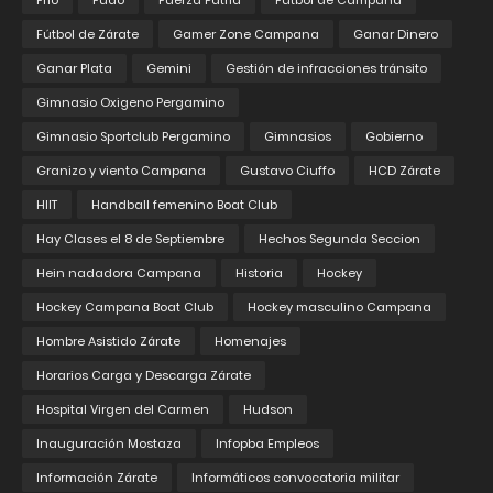
Frio
Fudo
Fuerza Patria
Fútbol de Campana
Fútbol de Zárate
Gamer Zone Campana
Ganar Dinero
Ganar Plata
Gemini
Gestión de infracciones tránsito
Gimnasio Oxigeno Pergamino
Gimnasio Sportclub Pergamino
Gimnasios
Gobierno
Granizo y viento Campana
Gustavo Ciuffo
HCD Zárate
HIIT
Handball femenino Boat Club
Hay Clases el 8 de Septiembre
Hechos Segunda Seccion
Hein nadadora Campana
Historia
Hockey
Hockey Campana Boat Club
Hockey masculino Campana
Hombre Asistido Zárate
Homenajes
Horarios Carga y Descarga Zárate
Hospital Virgen del Carmen
Hudson
Inauguración Mostaza
Infopba Empleos
Información Zárate
Informáticos convocatoria militar