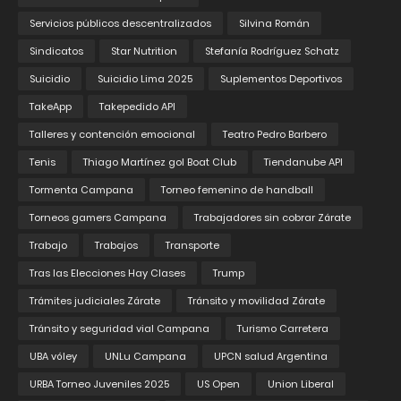
Servicios públicos descentralizados
Silvina Román
Sindicatos
Star Nutrition
Stefanía Rodríguez Schatz
Suicidio
Suicidio Lima 2025
Suplementos Deportivos
TakeApp
Takepedido API
Talleres y contención emocional
Teatro Pedro Barbero
Tenis
Thiago Martínez gol Boat Club
Tiendanube API
Tormenta Campana
Torneo femenino de handball
Torneos gamers Campana
Trabajadores sin cobrar Zárate
Trabajo
Trabajos
Transporte
Tras las Elecciones Hay Clases
Trump
Trámites judiciales Zárate
Tránsito y movilidad Zárate
Tránsito y seguridad vial Campana
Turismo Carretera
UBA vóley
UNLu Campana
UPCN salud Argentina
URBA Torneo Juveniles 2025
US Open
Union Liberal