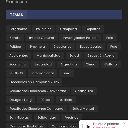
Francesco.
TEMAS
Pergamino
Policiales
Campana
Deportes
Zarate
Interés General
Investigación Policial
Pais
Política
Provincia
Elecciones
Espectáculos
País
Accidentes
Municipalidad
Salud
Sebastián Abella
Economía
Seguridad
Argentina
Clima
Cultura
HECHOS
Internacional
Lima
Elecciones en Campana 2025
Resultados Elecciones 2025 Zárate
Changuito
Douglas Haig
Fútbol
Justicia
Resultados Elecciones Campana
Salud Mental
San Nicolas
Solidaridad
Vecinos
×
Entérate primero
Campana Boat Club
Campana Noticias
Educación
Síguenos en