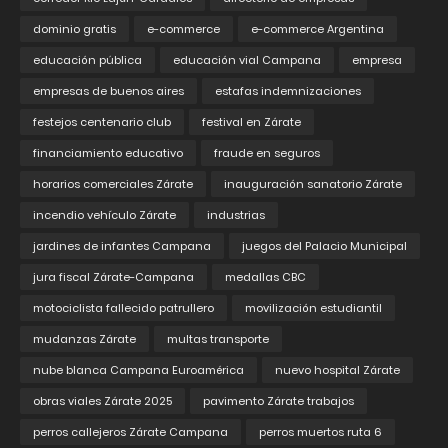
dominio gratis
e-commerce
e-commerce Argentina
educación pública
educación vial Campana
empresa
empresas de buenos aires
estafas indemnizaciones
festejos centenario club
festival en Zárate
financiamiento educativo
fraude en seguros
horarios comerciales Zárate
inauguración sanatorio Zárate
incendio vehículo Zárate
industrias
jardines de infantes Campana
juegos del Palacio Municipal
jura fiscal Zárate-Campana
medallas CBC
motociclista fallecido patrullero
movilización estudiantil
mudanzas Zárate
multas transporte
nube blanca Campana Euroamérica
nuevo hospital Zárate
obras viales Zárate 2025
pavimento Zárate trabajos
perros callejeros Zárate Campana
perros muertos ruta 6