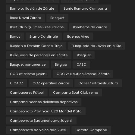
Barrio La Ilusión de Zárate
Barrio Romano Campana
Base Naval Zárate
Basquet
Boat Club Quilmes B resultados
Bomberos de Zárate
Bonos
Bruno Cardinale
Buenos Aires
Buscan a Demián Gabriel Trejo
Busqueda de Joven en el Rio
Busqueda de personas en Zárate
Básquet
Básquet bonaerense
Bélgica
CAZC
CCC atletismo juvenil
CCC vs Náutico Arsenal Zárate
CICACZ
COZ operativo Zárate
Calle 17 infraestructura
Cambaceres Fútbol
Campana Boat Club remo
Campana hechos delictivos deportivos
Campeonato Provincial U20 Mar del Plata
Campeonato Sudamericano Juvenil
Campeonato de Velocidad 2025
Carrera Campana