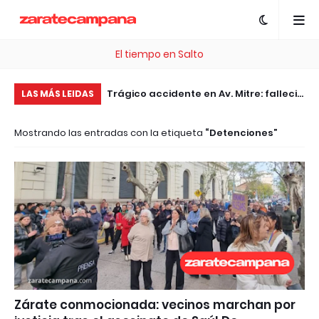
El tiempo en Salto
, esta plataforma te
Trágico accidente en Av. Mitre: falleció
Fr
LAS MÁS LEIDAS
 .com Gratis
el motociclista embestido por un
Ca
Mostrando las entradas con la etiqueta
Detenciones
patrullero
op
au
Zárate conmocionada: vecinos marchan por