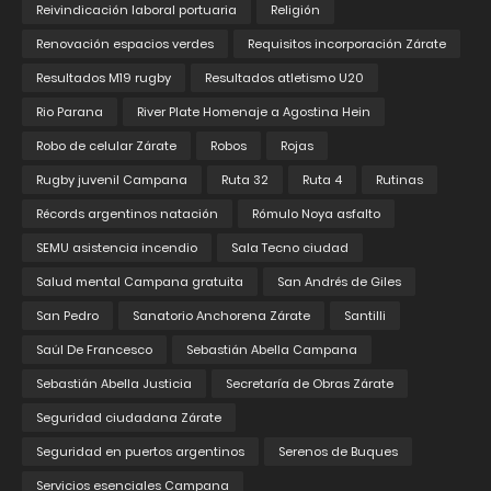
Reivindicación laboral portuaria
Religión
Renovación espacios verdes
Requisitos incorporación Zárate
Resultados M19 rugby
Resultados atletismo U20
Rio Parana
River Plate Homenaje a Agostina Hein
Robo de celular Zárate
Robos
Rojas
Rugby juvenil Campana
Ruta 32
Ruta 4
Rutinas
Récords argentinos natación
Rómulo Noya asfalto
SEMU asistencia incendio
Sala Tecno ciudad
Salud mental Campana gratuita
San Andrés de Giles
San Pedro
Sanatorio Anchorena Zárate
Santilli
Saúl De Francesco
Sebastián Abella Campana
Sebastián Abella Justicia
Secretaría de Obras Zárate
Seguridad ciudadana Zárate
Seguridad en puertos argentinos
Serenos de Buques
Servicios esenciales Campana