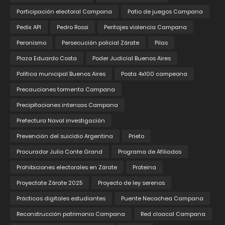
Participación electoral Campana
Patio de juegos Campana
Pedix API
Pedro Rossi
Peritajes violencia Campana
Peronismo
Persecución policial Zárate
Pilas
Plaza Eduardo Costa
Poder Judicial Buenos Aires
Política municipal Buenos Aires
Posta 4x100 campeona
Precauciones tormenta Campana
Precipitaciones intensas Campana
Prefectura Naval investigación
Prevención del suicidio Argentina
Prieto
Procurador Julio Conte Grand
Programa de Afiliados
Prohibiciones electorales en Zárate
Proteina
Proyectate Zárate 2025
Proyecto de ley serenos
Prácticas digitales estudiantes
Puente Necochea Campana
Reconstrucción patrimonio Campana
Red cloacal Campana