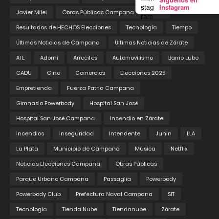
Instagram
Javier Milei
Obras Públicas Campana
Pedix
Resultados de HECHOS Elecciones
Tecnología
Tiempo
Últimas Noticias de Campana
Últimas Noticias de Zárate
ATE
Adorni
Arrecifes
Automovilismo
Barrio Lubo
CADU
Cine
Comercios
Elecciones 2025
Empretienda
Fuerza Patria Campana
Gimnasio Powerbody
Hospital San José
Hospital San José Campana
Incendio en Zárate
Incendios
Inseguridad
Intendente
Junin
LLA
La Plata
Municipio de Campana
Música
Netflix
Noticias Elecciones Campana
Obras Públicas
Parque Urbano Campana
Passaglia
Powerbody
Powerbody Club
Prefectura Naval Campana
SIT
Tecnologia
Tienda Nube
Tiendanube
Zárate