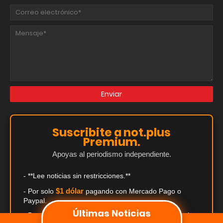
Suscribite a not.plus
Premium.
Apoyas al periodismo independiente.
- **Lee noticias sin restricciones.**
$1 dólar
- Por solo
pagando con Mercado Pago o
Paypal.
Últimas Noticias
- Descuentos exclusivos de hasta el 50% en comercios