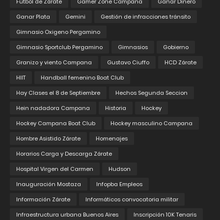
Fútbol de Zárate
Gamer Zone Campana
Ganar Dinero
Ganar Plata
Gemini
Gestión de infracciones tránsito
Gimnasio Oxigeno Pergamino
Gimnasio Sportclub Pergamino
Gimnasios
Gobierno
Granizo y viento Campana
Gustavo Ciuffo
HCD Zárate
HIIT
Handball femenino Boat Club
Hay Clases el 8 de Septiembre
Hechos Segunda Seccion
Hein nadadora Campana
Historia
Hockey
Hockey Campana Boat Club
Hockey masculino Campana
Hombre Asistido Zárate
Homenajes
Horarios Carga y Descarga Zárate
Hospital Virgen del Carmen
Hudson
Inauguración Mostaza
Infopba Empleos
Información Zárate
Informáticos convocatoria militar
Infraestructura urbana Buenos Aires
Inscripción 10K Tenaris