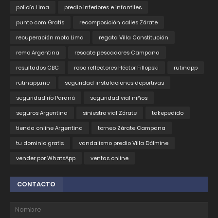
policía Lima
predio inferiores e infantiles
punto com Gratis
recomposición calles Zárate
recuperación moto Lima
regata Villa Constitución
remo Argentina
rescate pescadores Campana
resultados CBC
robo reflectores Héctor Fillopski
rutinapp
rutinapp.me
seguridad instalaciones deportivas
seguridad río Paraná
seguridad vial niños
seguros Argentina
siniestro vial Zárate
takepedido
tienda online Argentina
torneo Zárate Campana
tu dominio gratis
vandalismo predio Villa Dálmine
vender por WhatsApp
ventas online
CONTACTO