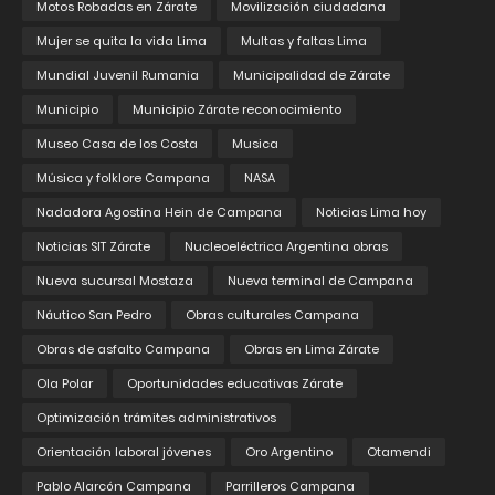
Motos Robadas en Zárate
Movilización ciudadana
Mujer se quita la vida Lima
Multas y faltas Lima
Mundial Juvenil Rumania
Municipalidad de Zárate
Municipio
Municipio Zárate reconocimiento
Museo Casa de los Costa
Musica
Música y folklore Campana
NASA
Nadadora Agostina Hein de Campana
Noticias Lima hoy
Noticias SIT Zárate
Nucleoeléctrica Argentina obras
Nueva sucursal Mostaza
Nueva terminal de Campana
Náutico San Pedro
Obras culturales Campana
Obras de asfalto Campana
Obras en Lima Zárate
Ola Polar
Oportunidades educativas Zárate
Optimización trámites administrativos
Orientación laboral jóvenes
Oro Argentino
Otamendi
Pablo Alarcón Campana
Parrilleros Campana