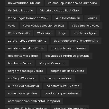
Universidades Públicas
Valores Republicanos de Campana
Verónica Magario
Victoria ajustada Boat Club
Videojuegos Campana 2025
Villa Constitución
Virales
Voley
Votos válidos elecciones 2025
Vélez Sarsfield vóley
Walter Mansilla
WhatsApp
Yoga
Zarate sin Agua
Zárate - Brazo Largo Puente
abandono animal en Argentina
accidente Av. Mitre Zárate
accidente kayak Paraná
accidente vial Zárate
actividades infantiles gratuitas
bomberos Zárate
básquet Campana
carga y descarga Zárate
carpeta asfáltica Zárate
catálogo WhatsApp
chalecos salvavidas
ciudad vial educativa
colectora Ruta 9 Zárate
comercios Argentina
conductor quemaduras
contaminación ambiental Campana
corredor Río Luján-Cardales
directorio de empresas