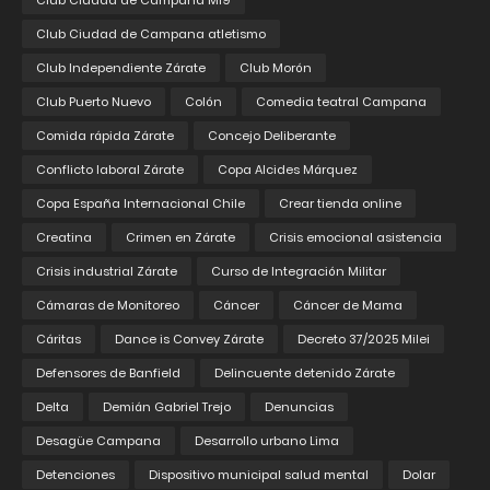
Club Ciudad de Campana M19
Club Ciudad de Campana atletismo
Club Independiente Zárate
Club Morón
Club Puerto Nuevo
Colón
Comedia teatral Campana
Comida rápida Zárate
Concejo Deliberante
Conflicto laboral Zárate
Copa Alcides Márquez
Copa España Internacional Chile
Crear tienda online
Creatina
Crimen en Zárate
Crisis emocional asistencia
Crisis industrial Zárate
Curso de Integración Militar
Cámaras de Monitoreo
Cáncer
Cáncer de Mama
Cáritas
Dance is Convey Zárate
Decreto 37/2025 Milei
Defensores de Banfield
Delincuente detenido Zárate
Delta
Demián Gabriel Trejo
Denuncias
Desagüe Campana
Desarrollo urbano Lima
Detenciones
Dispositivo municipal salud mental
Dolar