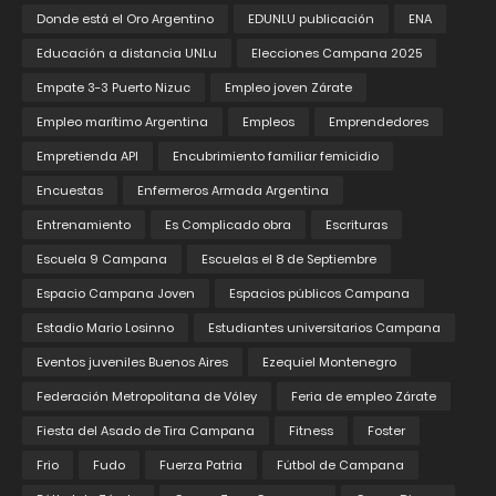
Donde está el Oro Argentino
EDUNLU publicación
ENA
Educación a distancia UNLu
Elecciones Campana 2025
Empate 3-3 Puerto Nizuc
Empleo joven Zárate
Empleo marítimo Argentina
Empleos
Emprendedores
Empretienda API
Encubrimiento familiar femicidio
Encuestas
Enfermeros Armada Argentina
Entrenamiento
Es Complicado obra
Escrituras
Escuela 9 Campana
Escuelas el 8 de Septiembre
Espacio Campana Joven
Espacios públicos Campana
Estadio Mario Losinno
Estudiantes universitarios Campana
Eventos juveniles Buenos Aires
Ezequiel Montenegro
Federación Metropolitana de Vóley
Feria de empleo Zárate
Fiesta del Asado de Tira Campana
Fitness
Foster
Frio
Fudo
Fuerza Patria
Fútbol de Campana