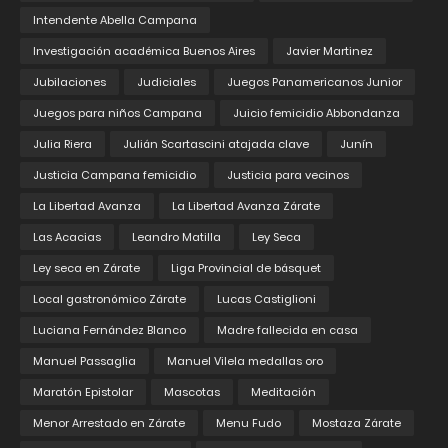
Intendente Abella Campana
Investigación académica Buenos Aires
Javier Martinez
Jubilaciones
Judiciales
Juegos Panamericanos Junior
Juegos para niños Campana
Juicio femicidio Abbondanza
Julia Riera
Julián Scartascini atajada clave
Junín
Justicia Campana femicidio
Justicia para vecinos
La Libertad Avanza
La Libertad Avanza Zárate
Las Acacias
Leandro Matilla
Ley Seca
Ley seca en Zárate
Liga Provincial de básquet
Local gastronómico Zárate
Lucas Castiglioni
Luciana Fernández Blanco
Madre fallecida en casa
Manuel Passaglia
Manuel Vilela medallas oro
Maratón Epistolar
Mascotas
Meditación
Menor Arrestado en Zárate
Menu Fudo
Mostaza Zárate