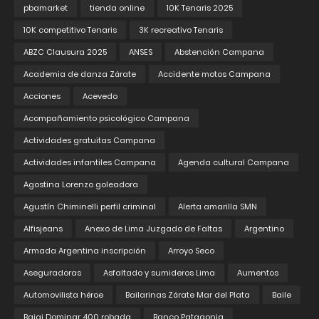
pbamarket
tienda online
10K Tenaris 2025
10K competitivo Tenaris
3K recreativo Tenaris
ABZC Clausura 2025
ANSES
Abstención Campana
Academia de danza Zárate
Accidente motos Campana
Acciones
Acevedo
Acompañamiento psicológico Campana
Actividades gratuitas Campana
Actividades infantiles Campana
Agenda cultural Campana
Agostina Lorenzo goleadora
Agustín Chiminelli perfil criminal
Alerta amarilla SMN
Alfisjeans
Anexo de Lima Juzgado de Faltas
Argentino
Armada Argentina inscripción
Arroyo Seco
Aseguradoras
Asfaltado y sumideros Lima
Aumentos
Automovilista héroe
Bailarinas Zárate Mar del Plata
Baile
Bajaj Dominar 400 robada
Banco Patagonia