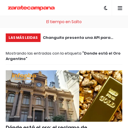
El tiempo en Salto
, esta plataforma te
Changuito presenta una API para
Tr
LAS MÁS LEIDAS
 .com Gratis
integrar sistemas de facturación, ERP
el
Mostrando las entradas con la etiqueta
Donde está el Oro
y tiendas online sin costo
pa
Argentino
Dónde está el oro: el reclamo de