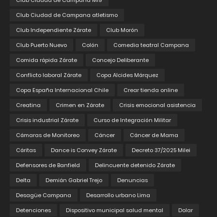
Club Ciudad de Campana M19
Club Ciudad de Campana atletismo
Club Independiente Zárate
Club Morón
Club Puerto Nuevo
Colón
Comedia teatral Campana
Comida rápida Zárate
Concejo Deliberante
Conflicto laboral Zárate
Copa Alcides Márquez
Copa España Internacional Chile
Crear tienda online
Creatina
Crimen en Zárate
Crisis emocional asistencia
Crisis industrial Zárate
Curso de Integración Militar
Cámaras de Monitoreo
Cáncer
Cáncer de Mama
Cáritas
Dance is Convey Zárate
Decreto 37/2025 Milei
Defensores de Banfield
Delincuente detenido Zárate
Delta
Demián Gabriel Trejo
Denuncias
Desagüe Campana
Desarrollo urbano Lima
Detenciones
Dispositivo municipal salud mental
Dolar