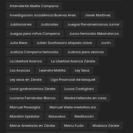
Intendente Abella Campana
Investigación académica Buenos Aires
Javier Martinez
Jubilaciones
Judiciales
Juegos Panamericanos Junior
Juegos para niños Campana
Juicio femicidio Abbondanza
Julia Riera
Julián Scartascini atajada clave
Junín
Justicia Campana femicidio
Justicia para vecinos
La Libertad Avanza
La Libertad Avanza Zárate
Las Acacias
Leandro Matilla
Ley Seca
Ley seca en Zárate
Liga Provincial de básquet
Local gastronómico Zárate
Lucas Castiglioni
Luciana Fernández Blanco
Madre fallecida en casa
Manuel Passaglia
Manuel Vilela medallas oro
Maratón Epistolar
Mascotas
Meditación
Menor Arrestado en Zárate
Menu Fudo
Mostaza Zárate