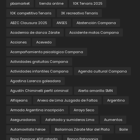
pbamarket
tienda online
10K Tenaris 2025
10K competitivo Tenaris
3K recreativo Tenaris
ABZC Clausura 2025
ANSES
Abstención Campana
Academia de danza Zárate
Accidente motos Campana
Acciones
Acevedo
Acompañamiento psicológico Campana
Actividades gratuitas Campana
Actividades infantiles Campana
Agenda cultural Campana
Agostina Lorenzo goleadora
Agustín Chiminelli perfil criminal
Alerta amarilla SMN
Alfisjeans
Anexo de Lima Juzgado de Faltas
Argentino
Armada Argentina inscripción
Arroyo Seco
Aseguradoras
Asfaltado y sumideros Lima
Aumentos
Automovilista héroe
Bailarinas Zárate Mar del Plata
Baile
Bajaj Dominar 400 robada
Banco Patagonia