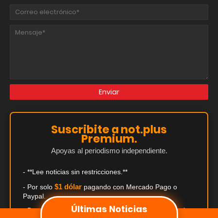
Suscribite a not.plus
Premium.
Apoyas al periodismo independiente.
- **Lee noticias sin restricciones.**
$1 dólar
- Por solo
pagando con Mercado Pago o
Paypal.
Últimas Noticias
- Descuentos exclusivos de hasta el 50% en comercios