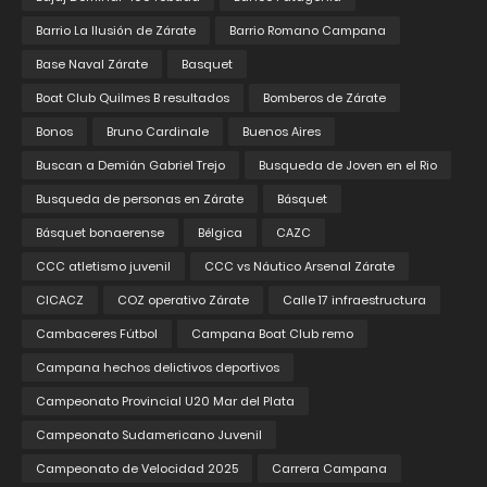
Barrio La Ilusión de Zárate
Barrio Romano Campana
Base Naval Zárate
Basquet
Boat Club Quilmes B resultados
Bomberos de Zárate
Bonos
Bruno Cardinale
Buenos Aires
Buscan a Demián Gabriel Trejo
Busqueda de Joven en el Rio
Busqueda de personas en Zárate
Básquet
Básquet bonaerense
Bélgica
CAZC
CCC atletismo juvenil
CCC vs Náutico Arsenal Zárate
CICACZ
COZ operativo Zárate
Calle 17 infraestructura
Cambaceres Fútbol
Campana Boat Club remo
Campana hechos delictivos deportivos
Campeonato Provincial U20 Mar del Plata
Campeonato Sudamericano Juvenil
Campeonato de Velocidad 2025
Carrera Campana