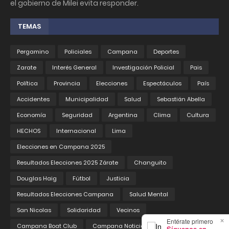
el gobierno de Milei evita responder.
TEMAS
Pergamino
Policiales
Campana
Deportes
Zarate
Interés General
Investigación Policial
Pais
Política
Provincia
Elecciones
Espectáculos
País
Accidentes
Municipalidad
Salud
Sebastián Abella
Economía
Seguridad
Argentina
Clima
Cultura
HECHOS
Internacional
Lima
Elecciones en Campana 2025
Resultados Elecciones 2025 Zárate
Changuito
Douglas Haig
Fútbol
Justicia
Resultados Elecciones Campana
Salud Mental
San Nicolas
Solidaridad
Vecinos
×
Entérate primero
Campana Boat Club
Campana Noticias
Educación
Síguenos en