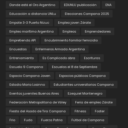
Donde está el Oro Argentino
EDUNLU publicación
ENA
Educación a distancia UNLu
Elecciones Campana 2025
Empate 3-3 Puerto Nizuc
Empleo joven Zárate
Empleo marítimo Argentina
Empleos
Emprendedores
Empretienda API
Encubrimiento familiar femicidio
Encuestas
Enfermeros Armada Argentina
Entrenamiento
Es Complicado obra
Escrituras
Escuela 9 Campana
Escuelas el 8 de Septiembre
Espacio Campana Joven
Espacios públicos Campana
Estadio Mario Losinno
Estudiantes universitarios Campana
Eventos juveniles Buenos Aires
Ezequiel Montenegro
Federación Metropolitana de Vóley
Feria de empleo Zárate
Fiesta del Asado de Tira Campana
Fitness
Foster
Frio
Fudo
Fuerza Patria
Fútbol de Campana