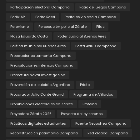
Participación electoral Campana
Patio de juegos Campana
Pedix API
Pedro Rossi
Peritajes violencia Campana
Peronismo
Persecución policial Zárate
Pilas
Plaza Eduardo Costa
Poder Judicial Buenos Aires
Política municipal Buenos Aires
Posta 4x100 campeona
Precauciones tormenta Campana
Precipitaciones intensas Campana
Prefectura Naval investigación
Prevención del suicidio Argentina
Prieto
Procurador Julio Conte Grand
Programa de Afiliados
Prohibiciones electorales en Zárate
Proteina
Proyectate Zárate 2025
Proyecto de ley serenos
Prácticas digitales estudiantes
Puente Necochea Campana
Reconstrucción patrimonio Campana
Red cloacal Campana