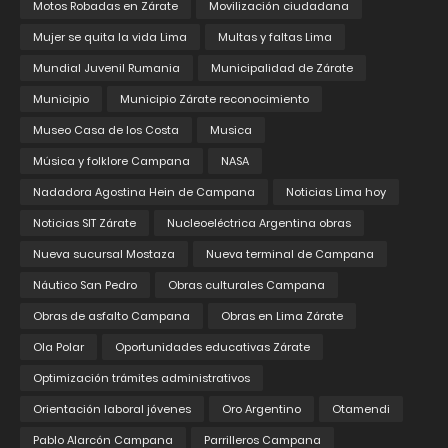
Motos Robadas en Zárate
Movilización ciudadana
Mujer se quita la vida Lima
Multas y faltas Lima
Mundial Juvenil Rumania
Municipalidad de Zárate
Municipio
Municipio Zárate reconocimiento
Museo Casa de los Costa
Musica
Música y folklore Campana
NASA
Nadadora Agostina Hein de Campana
Noticias Lima hoy
Noticias SIT Zárate
Nucleoeléctrica Argentina obras
Nueva sucursal Mostaza
Nueva terminal de Campana
Náutico San Pedro
Obras culturales Campana
Obras de asfalto Campana
Obras en Lima Zárate
Ola Polar
Oportunidades educativas Zárate
Optimización trámites administrativos
Orientación laboral jóvenes
Oro Argentino
Otamendi
Pablo Alarcón Campana
Parrilleros Campana