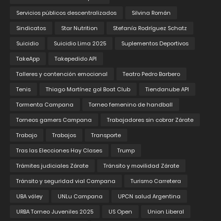
Servicios públicos descentralizados
Silvina Román
Sindicatos
Star Nutrition
Stefanía Rodríguez Schatz
Suicidio
Suicidio Lima 2025
Suplementos Deportivos
TakeApp
Takepedido API
Talleres y contención emocional
Teatro Pedro Barbero
Tenis
Thiago Martínez gol Boat Club
Tiendanube API
Tormenta Campana
Torneo femenino de handball
Torneos gamers Campana
Trabajadores sin cobrar Zárate
Trabajo
Trabajos
Transporte
Tras las Elecciones Hay Clases
Trump
Trámites judiciales Zárate
Tránsito y movilidad Zárate
Tránsito y seguridad vial Campana
Turismo Carretera
UBA vóley
UNLu Campana
UPCN salud Argentina
URBA Torneo Juveniles 2025
US Open
Union Liberal