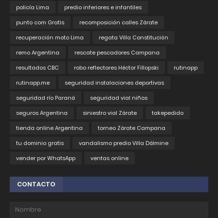
policía Lima
predio inferiores e infantiles
punto com Gratis
recomposición calles Zárate
recuperación moto Lima
regata Villa Constitución
remo Argentina
rescate pescadores Campana
resultados CBC
robo reflectores Héctor Fillopski
rutinapp
rutinapp.me
seguridad instalaciones deportivas
seguridad río Paraná
seguridad vial niños
seguros Argentina
siniestro vial Zárate
takepedido
tienda online Argentina
torneo Zárate Campana
tu dominio gratis
vandalismo predio Villa Dálmine
vender por WhatsApp
ventas online
CONTACTO