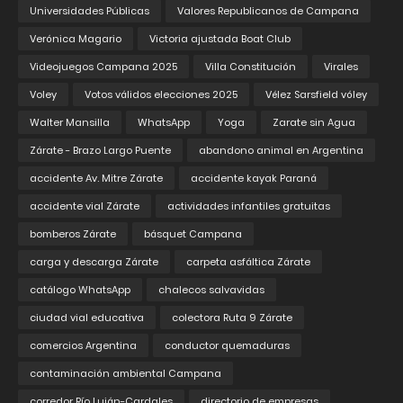
Universidades Públicas
Valores Republicanos de Campana
Verónica Magario
Victoria ajustada Boat Club
Videojuegos Campana 2025
Villa Constitución
Virales
Voley
Votos válidos elecciones 2025
Vélez Sarsfield vóley
Walter Mansilla
WhatsApp
Yoga
Zarate sin Agua
Zárate - Brazo Largo Puente
abandono animal en Argentina
accidente Av. Mitre Zárate
accidente kayak Paraná
accidente vial Zárate
actividades infantiles gratuitas
bomberos Zárate
básquet Campana
carga y descarga Zárate
carpeta asfáltica Zárate
catálogo WhatsApp
chalecos salvavidas
ciudad vial educativa
colectora Ruta 9 Zárate
comercios Argentina
conductor quemaduras
contaminación ambiental Campana
corredor Río Luján-Cardales
directorio de empresas