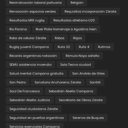
Reivindicación laboral portuaria
Religión
Renovación espacios verdes
Requisitos incorporación Zárate
Resultados M19 rugby
Resultados atletismo U20
Rio Parana
River Plate Homenaje a Agostina Hein
Robo de celular Zárate
Robos
Rojas
Rugby juvenil Campana
Ruta 32
Ruta 4
Rutinas
Récords argentinos natación
Rómulo Noya asfalto
SEMU asistencia incendio
Sala Tecno ciudad
Salud mental Campana gratuita
San Andrés de Giles
San Pedro
Sanatorio Anchorena Zárate
Santilli
Saúl De Francesco
Sebastián Abella Campana
Sebastián Abella Justicia
Secretaría de Obras Zárate
Seguridad ciudadana Zárate
Seguridad en puertos argentinos
Serenos de Buques
Servicios esenciales Campana