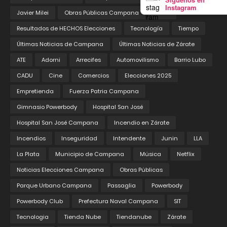
Instagram
Javier Milei
Obras Públicas Campana
Pedix
Resultados de HECHOS Elecciones
Tecnología
Tiempo
Últimas Noticias de Campana
Últimas Noticias de Zárate
ATE
Adorni
Arrecifes
Automovilismo
Barrio Lubo
CADU
Cine
Comercios
Elecciones 2025
Empretienda
Fuerza Patria Campana
Gimnasio Powerbody
Hospital San José
Hospital San José Campana
Incendio en Zárate
Incendios
Inseguridad
Intendente
Junin
LLA
La Plata
Municipio de Campana
Música
Netflix
Noticias Elecciones Campana
Obras Públicas
Parque Urbano Campana
Passaglia
Powerbody
Powerbody Club
Prefectura Naval Campana
SIT
Tecnologia
Tienda Nube
Tiendanube
Zárate