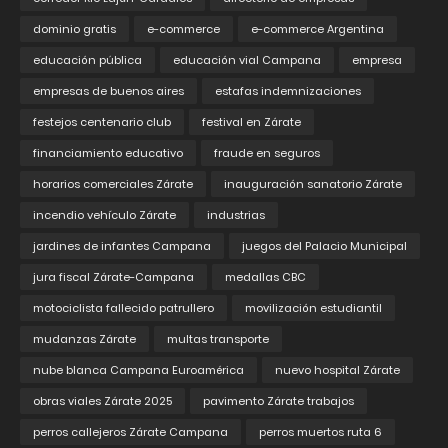
dominio gratis
e-commerce
e-commerce Argentina
educación pública
educación vial Campana
empresa
empresas de buenos aires
estafas indemnizaciones
festejos centenario club
festival en Zárate
financiamiento educativo
fraude en seguros
horarios comerciales Zárate
inauguración sanatorio Zárate
incendio vehículo Zárate
industrias
jardines de infantes Campana
juegos del Palacio Municipal
jura fiscal Zárate-Campana
medallas CBC
motociclista fallecido patrullero
movilización estudiantil
mudanzas Zárate
multas transporte
nube blanca Campana Euroamérica
nuevo hospital Zárate
obras viales Zárate 2025
pavimento Zárate trabajos
perros callejeros Zárate Campana
perros muertos ruta 6