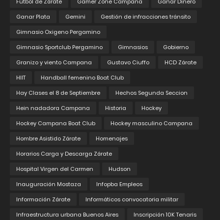
Fútbol de Zárate
Gamer Zone Campana
Ganar Dinero
Ganar Plata
Gemini
Gestión de infracciones tránsito
Gimnasio Oxigeno Pergamino
Gimnasio Sportclub Pergamino
Gimnasios
Gobierno
Granizo y viento Campana
Gustavo Ciuffo
HCD Zárate
HIIT
Handball femenino Boat Club
Hay Clases el 8 de Septiembre
Hechos Segunda Seccion
Hein nadadora Campana
Historia
Hockey
Hockey Campana Boat Club
Hockey masculino Campana
Hombre Asistido Zárate
Homenajes
Horarios Carga y Descarga Zárate
Hospital Virgen del Carmen
Hudson
Inauguración Mostaza
Infopba Empleos
Información Zárate
Informáticos convocatoria militar
Infraestructura urbana Buenos Aires
Inscripción 10K Tenaris