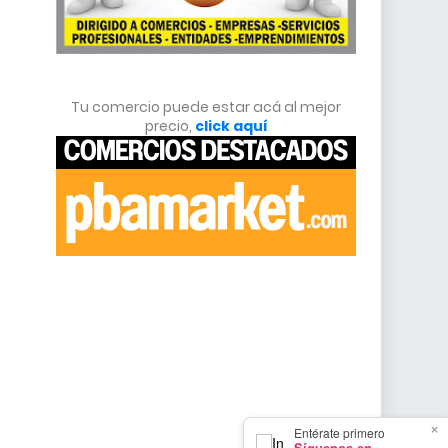
Tu comercio puede estar acá al mejor
precio,
click aquí
×
Entérate primero
Síguenos en