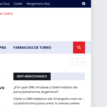
la Cruz
Colón
Pergamino Hoy
en Salto
PBA
FARMACIAS DE TURNO
Franco Colap
MUY MENCIONADO
evo
¿Por qué CNN, Infobae y Clarín hablan de
esta plataforma argentina?
Clarín y CNN hablaron de Changuito.com.ar -
La plataforma para crear tu tienda online