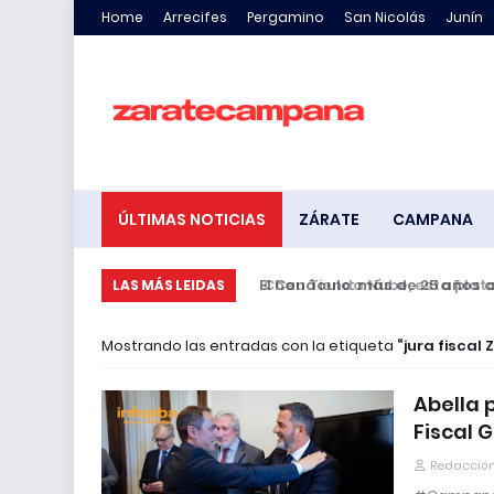
Home
Arrecifes
Pergamino
San Nicolás
Junín
ÚLTIMAS NOTICIAS
ZÁRATE
CAMPANA
El Cenáculo: más de 25 años a
LAS MÁS LEIDAS
Mostrando las entradas con la etiqueta
jura fisca
Abella 
Fiscal
Redacción