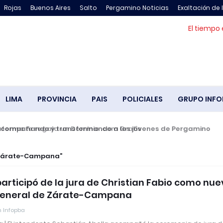
Rojas
Buenos Aires
Salto
Pergamino Noticias
Exaltación de 
El tiempo 
LIMA
PROVINCIA
PAIS
POLICIALES
GRUPO INFO
compañando y transformando a los jóvenes de Pergamino
l Zárate-Campana
participó de la jura de Christian Fabio como nu
 General de Zárate-Campana
 Infopba