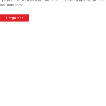
 El intendente Sebastián Abella acompañó la ceremonia de jura d
José Fabio com…
Carga Más