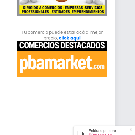
Tu comercio puede estar acá al mejor
precio,
click aquí
×
Entérate primero
Síguenos en