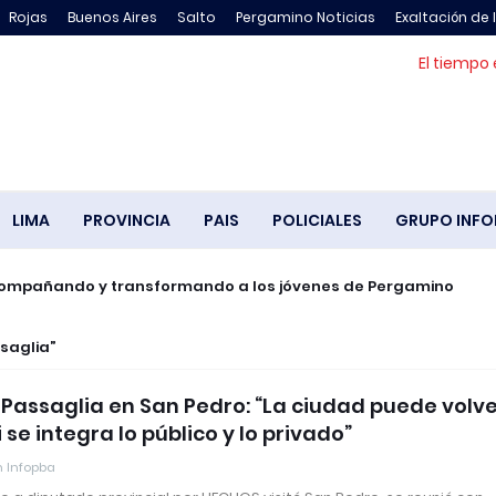
Rojas
Buenos Aires
Salto
Pergamino Noticias
Exaltación de 
El tiempo 
LIMA
PROVINCIA
PAIS
POLICIALES
GRUPO INFO
compañando y transformando a los jóvenes de Pergamino
saglia
Passaglia en San Pedro: “La ciudad puede volve
si se integra lo público y lo privado”
 Infopba