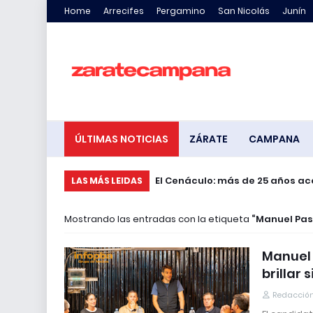
Home
Arrecifes
Pergamino
San Nicolás
Junín
ÚLTIMAS NOTICIAS
ZÁRATE
CAMPANA
El Cenáculo: más de 25 años a
LAS MÁS LEIDAS
Mostrando las entradas con la etiqueta
Manuel Pas
Manuel 
brillar 
Redacción