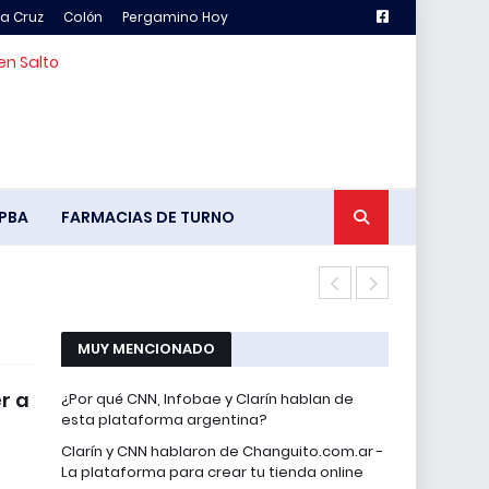
la Cruz
Colón
Pergamino Hoy
en Salto
PBA
FARMACIAS DE TURNO
Pency vs. Ch
MUY MENCIONADO
r a
¿Por qué CNN, Infobae y Clarín hablan de
esta plataforma argentina?
Clarín y CNN hablaron de Changuito.com.ar -
La plataforma para crear tu tienda online