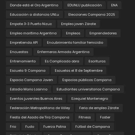
Donde está el Oro Argentino
EDUNLU publicación
ENA
Educación a distancia UNLu
Elecciones Campana 2025
Empate 3-3 Puerto Nizuc
Empleo joven Zárate
Empleo marítimo Argentina
Empleos
Emprendedores
Empretienda API
Encubrimiento familiar femicidio
Encuestas
Enfermeros Armada Argentina
Entrenamiento
Es Complicado obra
Escrituras
Escuela 9 Campana
Escuelas el 8 de Septiembre
Espacio Campana Joven
Espacios públicos Campana
Estadio Mario Losinno
Estudiantes universitarios Campana
Eventos juveniles Buenos Aires
Ezequiel Montenegro
Federación Metropolitana de Vóley
Feria de empleo Zárate
Fiesta del Asado de Tira Campana
Fitness
Foster
Frio
Fudo
Fuerza Patria
Fútbol de Campana