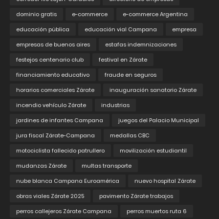
dominio gratis
e-commerce
e-commerce Argentina
educación pública
educación vial Campana
empresa
empresas de buenos aires
estafas indemnizaciones
festejos centenario club
festival en Zárate
financiamiento educativo
fraude en seguros
horarios comerciales Zárate
inauguración sanatorio Zárate
incendio vehículo Zárate
industrias
jardines de infantes Campana
juegos del Palacio Municipal
jura fiscal Zárate-Campana
medallas CBC
motociclista fallecido patrullero
movilización estudiantil
mudanzas Zárate
multas transporte
nube blanca Campana Euroamérica
nuevo hospital Zárate
obras viales Zárate 2025
pavimento Zárate trabajos
perros callejeros Zárate Campana
perros muertos ruta 6