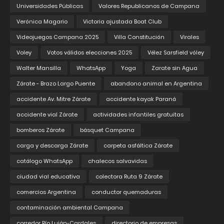
Universidades Públicas
Valores Republicanos de Campana
Verónica Magario
Victoria ajustada Boat Club
Videojuegos Campana 2025
Villa Constitución
Virales
Voley
Votos válidos elecciones 2025
Vélez Sarsfield vóley
Walter Mansilla
WhatsApp
Yoga
Zarate sin Agua
Zárate - Brazo Largo Puente
abandono animal en Argentina
accidente Av. Mitre Zárate
accidente kayak Paraná
accidente vial Zárate
actividades infantiles gratuitas
bomberos Zárate
básquet Campana
carga y descarga Zárate
carpeta asfáltica Zárate
catálogo WhatsApp
chalecos salvavidas
ciudad vial educativa
colectora Ruta 9 Zárate
comercios Argentina
conductor quemaduras
contaminación ambiental Campana
corredor Río Luján-Cardales
directorio de empresas