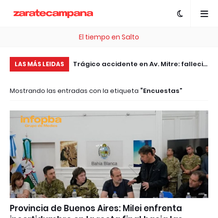
El tiempo en Salto
, esta plataforma te
Trágico accidente en Av. Mitre: falleció
Pe
LAS MÁS LEIDAS
 .com Gratis
el motociclista embestido por un
pl
Mostrando las entradas con la etiqueta
Encuestas
patrullero
pa
Ar
Provincia de Buenos Aires: Milei enfrenta