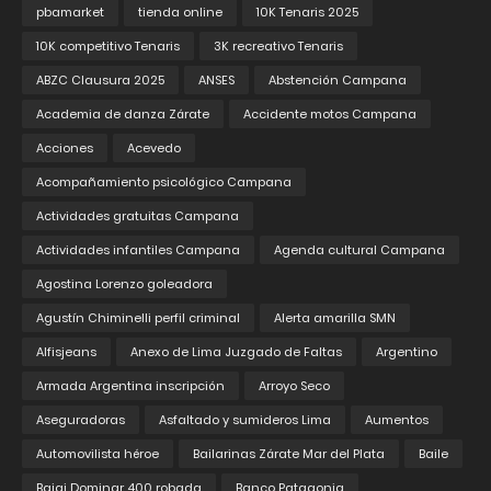
pbamarket
tienda online
10K Tenaris 2025
10K competitivo Tenaris
3K recreativo Tenaris
ABZC Clausura 2025
ANSES
Abstención Campana
Academia de danza Zárate
Accidente motos Campana
Acciones
Acevedo
Acompañamiento psicológico Campana
Actividades gratuitas Campana
Actividades infantiles Campana
Agenda cultural Campana
Agostina Lorenzo goleadora
Agustín Chiminelli perfil criminal
Alerta amarilla SMN
Alfisjeans
Anexo de Lima Juzgado de Faltas
Argentino
Armada Argentina inscripción
Arroyo Seco
Aseguradoras
Asfaltado y sumideros Lima
Aumentos
Automovilista héroe
Bailarinas Zárate Mar del Plata
Baile
Bajaj Dominar 400 robada
Banco Patagonia