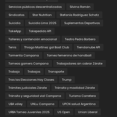
Servicios públicos descentralizados
Silvina Román
Sindicatos
Star Nutrition
Stefanía Rodríguez Schatz
Suicidio
Suicidio Lima 2025
Suplementos Deportivos
TakeApp
Takepedido API
Talleres y contención emocional
Teatro Pedro Barbero
Tenis
Thiago Martínez gol Boat Club
Tiendanube API
Tormenta Campana
Torneo femenino de handball
Torneos gamers Campana
Trabajadores sin cobrar Zárate
Trabajo
Trabajos
Transporte
Tras las Elecciones Hay Clases
Trump
Trámites judiciales Zárate
Tránsito y movilidad Zárate
Tránsito y seguridad vial Campana
Turismo Carretera
UBA vóley
UNLu Campana
UPCN salud Argentina
URBA Torneo Juveniles 2025
US Open
Union Liberal