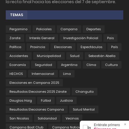
la recta final hacia las elecciones del 7 de septiembre.
TEMAS
Pergamino
Policiales
Campana
Deportes
Zarate
Interés General
Investigación Policial
Pais
Política
Provincia
Elecciones
Espectáculos
País
Accidentes
Municipalidad
Salud
Sebastián Abella
Economía
Seguridad
Argentina
Clima
Cultura
HECHOS
Internacional
Lima
Elecciones en Campana 2025
Resultados Elecciones 2025 Zárate
Changuito
Douglas Haig
Fútbol
Justicia
Resultados Elecciones Campana
Salud Mental
San Nicolas
Solidaridad
Vecinos
×
Entérate primero
Campana Boat Club
Campana Noticias
Educación
Síguenos en