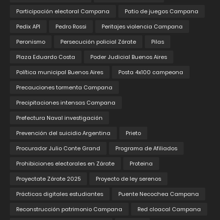
Participación electoral Campana
Patio de juegos Campana
Pedix API
Pedro Rossi
Peritajes violencia Campana
Peronismo
Persecución policial Zárate
Pilas
Plaza Eduardo Costa
Poder Judicial Buenos Aires
Política municipal Buenos Aires
Posta 4x100 campeona
Precauciones tormenta Campana
Precipitaciones intensas Campana
Prefectura Naval investigación
Prevención del suicidio Argentina
Prieto
Procurador Julio Conte Grand
Programa de Afiliados
Prohibiciones electorales en Zárate
Proteina
Proyectate Zárate 2025
Proyecto de ley serenos
Prácticas digitales estudiantes
Puente Necochea Campana
Reconstrucción patrimonio Campana
Red cloacal Campana