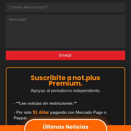
Suscribite a not.plus
Premium.
Apoyas al periodismo independiente.
- **Lee noticias sin restricciones.**
$1 dólar
- Por solo
pagando con Mercado Pago o
Paypal.
Últimas Noticias
- Descuentos exclusivos de hasta el 50% en comercios