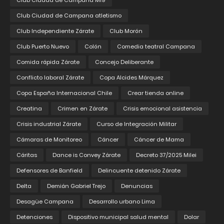
Club Ciudad de Campana M19
Club Ciudad de Campana atletismo
Club Independiente Zárate
Club Morón
Club Puerto Nuevo
Colón
Comedia teatral Campana
Comida rápida Zárate
Concejo Deliberante
Conflicto laboral Zárate
Copa Alcides Márquez
Copa España Internacional Chile
Crear tienda online
Creatina
Crimen en Zárate
Crisis emocional asistencia
Crisis industrial Zárate
Curso de Integración Militar
Cámaras de Monitoreo
Cáncer
Cáncer de Mama
Cáritas
Dance is Convey Zárate
Decreto 37/2025 Milei
Defensores de Banfield
Delincuente detenido Zárate
Delta
Demián Gabriel Trejo
Denuncias
Desagüe Campana
Desarrollo urbano Lima
Detenciones
Dispositivo municipal salud mental
Dolar