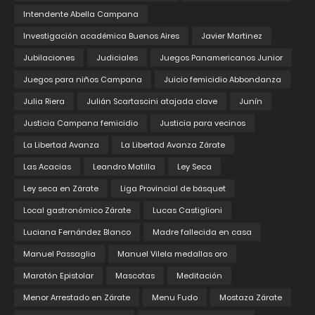
Intendente Abella Campana
Investigación académica Buenos Aires
Javier Martinez
Jubilaciones
Judiciales
Juegos Panamericanos Junior
Juegos para niños Campana
Juicio femicidio Abbondanza
Julia Riera
Julián Scartascini atajada clave
Junín
Justicia Campana femicidio
Justicia para vecinos
La Libertad Avanza
La Libertad Avanza Zárate
Las Acacias
Leandro Matilla
Ley Seca
Ley seca en Zárate
Liga Provincial de básquet
Local gastronómico Zárate
Lucas Castiglioni
Luciana Fernández Blanco
Madre fallecida en casa
Manuel Passaglia
Manuel Vilela medallas oro
Maratón Epistolar
Mascotas
Meditación
Menor Arrestado en Zárate
Menu Fudo
Mostaza Zárate