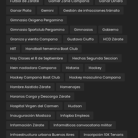
Fútbol de Zárate
Gamer Zone Campana
Ganar Dinero
Ganar Plata
Gemini
Gestión de infracciones tránsito
Gimnasio Oxigeno Pergamino
Gimnasio Sportclub Pergamino
Gimnasios
Gobierno
Granizo y viento Campana
Gustavo Ciuffo
HCD Zárate
HIIT
Handball femenino Boat Club
Hay Clases el 8 de Septiembre
Hechos Segunda Seccion
Hein nadadora Campana
Historia
Hockey
Hockey Campana Boat Club
Hockey masculino Campana
Hombre Asistido Zárate
Homenajes
Horarios Carga y Descarga Zárate
Hospital Virgen del Carmen
Hudson
Inauguración Mostaza
Infopba Empleos
Información Zárate
Informáticos convocatoria militar
Infraestructura urbana Buenos Aires
Inscripción 10K Tenaris