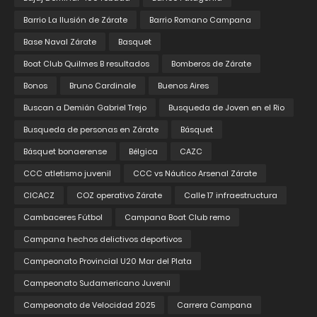
Barrio La Ilusión de Zárate
Barrio Romano Campana
Base Naval Zárate
Basquet
Boat Club Quilmes B resultados
Bomberos de Zárate
Bonos
Bruno Cardinale
Buenos Aires
Buscan a Demián Gabriel Trejo
Busqueda de Joven en el Rio
Busqueda de personas en Zárate
Básquet
Básquet bonaerense
Bélgica
CAZC
CCC atletismo juvenil
CCC vs Náutico Arsenal Zárate
CICACZ
COZ operativo Zárate
Calle 17 infraestructura
Cambaceres Fútbol
Campana Boat Club remo
Campana hechos delictivos deportivos
Campeonato Provincial U20 Mar del Plata
Campeonato Sudamericano Juvenil
Campeonato de Velocidad 2025
Carrera Campana