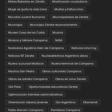
Motos Robadas en Zárate
Movilización ciudadana
Mujer se quita la vida Lima
Multas y faltas Lima
Mundial Juvenil Rumania
Municipalidad de Zárate
Municipio
Municipio Zárate reconocimiento
Museo Casa de los Costa
Musica
Música y folklore Campana
NASA
Nadadora Agostina Hein de Campana
Noticias Lima hoy
Noticias SIT Zárate
Nucleoeléctrica Argentina obras
Nueva sucursal Mostaza
Nueva terminal de Campana
Náutico San Pedro
Obras culturales Campana
Obras de asfalto Campana
Obras en Lima Zárate
Ola Polar
Oportunidades educativas Zárate
Optimización trámites administrativos
Orientación laboral jóvenes
Oro Argentino
Otamendi
Pablo Alarcón Campana
Parrilleros Campana