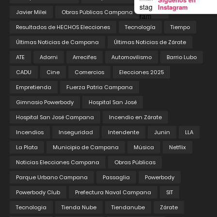
Instagram
Javier Milei
Obras Públicas Campana
Pedix
Resultados de HECHOS Elecciones
Tecnología
Tiempo
Últimas Noticias de Campana
Últimas Noticias de Zárate
ATE
Adorni
Arrecifes
Automovilismo
Barrio Lubo
CADU
Cine
Comercios
Elecciones 2025
Empretienda
Fuerza Patria Campana
Gimnasio Powerbody
Hospital San José
Hospital San José Campana
Incendio en Zárate
Incendios
Inseguridad
Intendente
Junin
LLA
La Plata
Municipio de Campana
Música
Netflix
Noticias Elecciones Campana
Obras Públicas
Parque Urbano Campana
Passaglia
Powerbody
Powerbody Club
Prefectura Naval Campana
SIT
Tecnologia
Tienda Nube
Tiendanube
Zárate