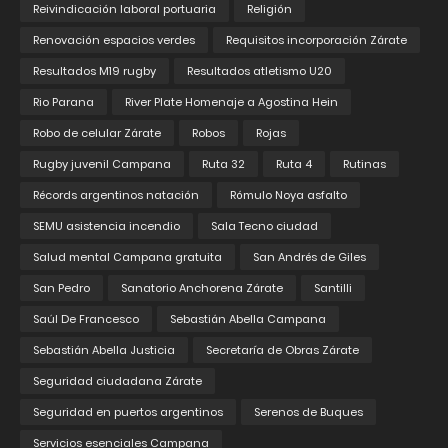
Reivindicación laboral portuaria
Religión
Renovación espacios verdes
Requisitos incorporación Zárate
Resultados M19 rugby
Resultados atletismo U20
Rio Parana
River Plate Homenaje a Agostina Hein
Robo de celular Zárate
Robos
Rojas
Rugby juvenil Campana
Ruta 32
Ruta 4
Rutinas
Récords argentinos natación
Rómulo Noya asfalto
SEMU asistencia incendio
Sala Tecno ciudad
Salud mental Campana gratuita
San Andrés de Giles
San Pedro
Sanatorio Anchorena Zárate
Santilli
Saúl De Francesco
Sebastián Abella Campana
Sebastián Abella Justicia
Secretaría de Obras Zárate
Seguridad ciudadana Zárate
Seguridad en puertos argentinos
Serenos de Buques
Servicios esenciales Campana