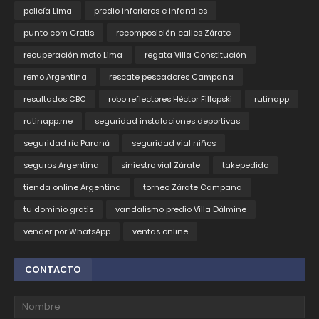
policía Lima
predio inferiores e infantiles
punto com Gratis
recomposición calles Zárate
recuperación moto Lima
regata Villa Constitución
remo Argentina
rescate pescadores Campana
resultados CBC
robo reflectores Héctor Fillopski
rutinapp
rutinapp.me
seguridad instalaciones deportivas
seguridad río Paraná
seguridad vial niños
seguros Argentina
siniestro vial Zárate
takepedido
tienda online Argentina
torneo Zárate Campana
tu dominio gratis
vandalismo predio Villa Dálmine
vender por WhatsApp
ventas online
CONTACTO