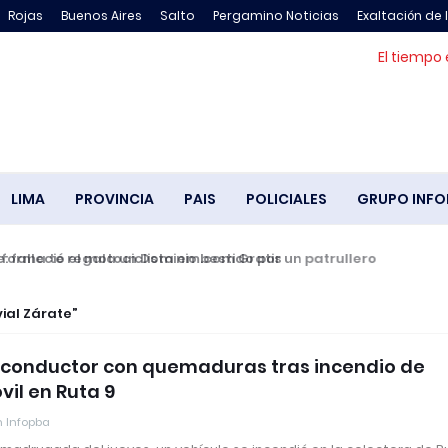
Rojas
Buenos Aires
Salto
Pergamino Noticias
Exaltación de 
El tiempo 
LIMA
PROVINCIA
PAIS
POLICIALES
GRUPO INFO
falleció el motociclista embestido por un patrullero
ial Zárate
 conductor con quemaduras tras incendio de
il en Ruta 9
 Infopba