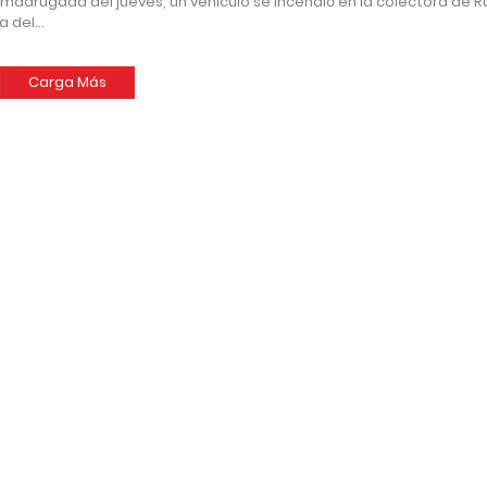
 madrugada del jueves, un vehículo se incendió en la colectora de R
ra del…
Carga Más