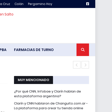
la Cruz
Colón
Pergamino Hoy
en Salto
PBA
FARMACIAS DE TURNO
Pency vs. Ch
MUY MENCIONADO
¿Por qué CNN, Infobae y Clarín hablan de
esta plataforma argentina?
Clarín y CNN hablaron de Changuito.com.ar -
La plataforma para crear tu tienda online