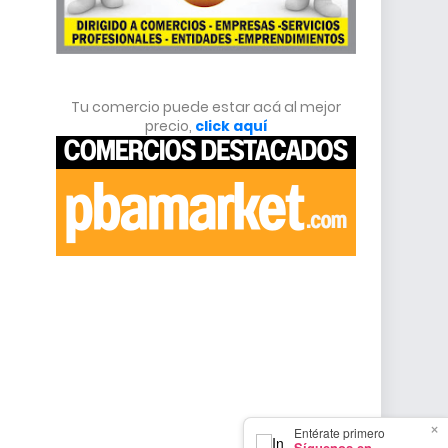
Tu comercio puede estar acá al mejor
precio,
click aquí
×
Entérate primero
Síguenos en