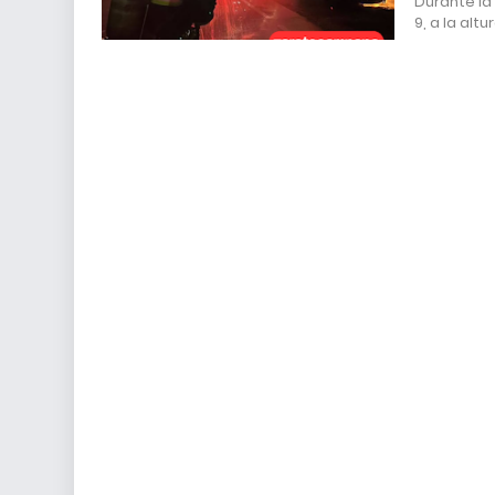
Durante la
9, a la altu