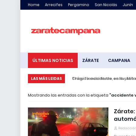
Home
Arrecifes
Pergamino
San Nicolás
Junín
ÚLTIMAS NOTICIAS
ZÁRATE
CAMPANA
Trágico accidente en Av. Mitre: 
LAS MÁS LEIDAS
Mostrando las entradas con la etiqueta
accidente v
Zárate:
automóv
Redacción