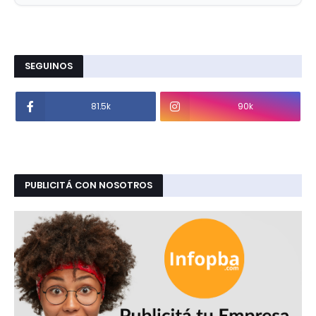
SEGUINOS
81.5k
90k
PUBLICITÁ CON NOSOTROS