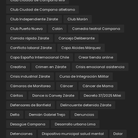
Club Ciudad de Campana M19
Club Ciudad de Campana atletismo
Club Independiente Zárate
Club Morón
Club Puerto Nuevo
Colón
Comedia teatral Campana
Comida rápida Zárate
Concejo Deliberante
Conflicto laboral Zárate
Copa Alcides Márquez
Copa España Internacional Chile
Crear tienda online
Creatina
Crimen en Zárate
Crisis emocional asistencia
Crisis industrial Zárate
Curso de Integración Militar
Cámaras de Monitoreo
Cáncer
Cáncer de Mama
Cáritas
Dance is Convey Zárate
Decreto 37/2025 Milei
Defensores de Banfield
Delincuente detenido Zárate
Delta
Demián Gabriel Trejo
Denuncias
Desagüe Campana
Desarrollo urbano Lima
Detenciones
Dispositivo municipal salud mental
Dolar