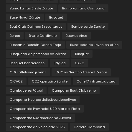
Barrio La Ilusión de Zárate
Barrio Romano Campana
Base Naval Zárate
Basquet
Boat Club Quilmes B resultados
Bomberos de Zárate
Bonos
Bruno Cardinale
Buenos Aires
Buscan a Demián Gabriel Trejo
Busqueda de Joven en el Rio
Busqueda de personas en Zárate
Básquet
Básquet bonaerense
Bélgica
CAZC
CCC atletismo juvenil
CCC vs Náutico Arsenal Zárate
CICACZ
COZ operativo Zárate
Calle 17 infraestructura
Cambaceres Fútbol
Campana Boat Club remo
Campana hechos delictivos deportivos
Campeonato Provincial U20 Mar del Plata
Campeonato Sudamericano Juvenil
Campeonato de Velocidad 2025
Carrera Campana