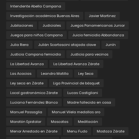
Intendente Abella Campana
Investigación académica Buenos Aires
Javier Martinez
Jubilaciones
Judiciales
Juegos Panamericanos Junior
Juegos para niños Campana
Juicio femicidio Abbondanza
Julia Riera
Julián Scartascini atajada clave
Junín
Justicia Campana femicidio
Justicia para vecinos
La Libertad Avanza
La Libertad Avanza Zárate
Las Acacias
Leandro Matilla
Ley Seca
Ley seca en Zárate
Liga Provincial de básquet
Local gastronómico Zárate
Lucas Castiglioni
Luciana Fernández Blanco
Madre fallecida en casa
Manuel Passaglia
Manuel Vilela medallas oro
Maratón Epistolar
Mascotas
Meditación
Menor Arrestado en Zárate
Menu Fudo
Mostaza Zárate