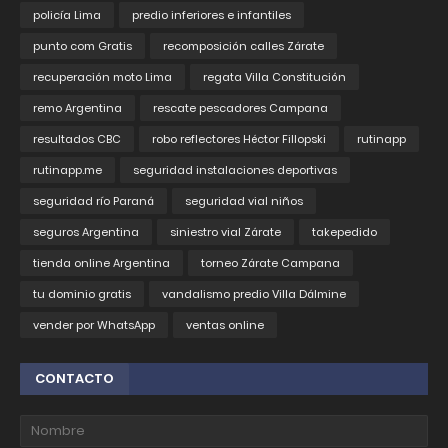
policía Lima
predio inferiores e infantiles
punto com Gratis
recomposición calles Zárate
recuperación moto Lima
regata Villa Constitución
remo Argentina
rescate pescadores Campana
resultados CBC
robo reflectores Héctor Fillopski
rutinapp
rutinapp.me
seguridad instalaciones deportivas
seguridad río Paraná
seguridad vial niños
seguros Argentina
siniestro vial Zárate
takepedido
tienda online Argentina
torneo Zárate Campana
tu dominio gratis
vandalismo predio Villa Dálmine
vender por WhatsApp
ventas online
CONTACTO