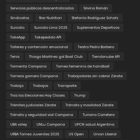
Servicios públicos descentralizados
Silvina Román
Sindicatos
Star Nutrition
Stefanía Rodríguez Schatz
Suicidio
Suicidio Lima 2025
Suplementos Deportivos
TakeApp
Takepedido API
Talleres y contención emocional
Teatro Pedro Barbero
Tenis
Thiago Martínez gol Boat Club
Tiendanube API
Tormenta Campana
Torneo femenino de handball
Torneos gamers Campana
Trabajadores sin cobrar Zárate
Trabajo
Trabajos
Transporte
Tras las Elecciones Hay Clases
Trump
Trámites judiciales Zárate
Tránsito y movilidad Zárate
Tránsito y seguridad vial Campana
Turismo Carretera
UBA vóley
UNLu Campana
UPCN salud Argentina
URBA Torneo Juveniles 2025
US Open
Union Liberal