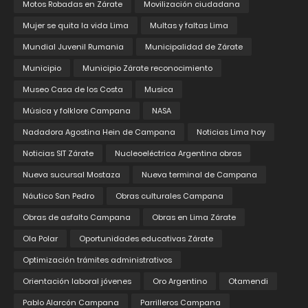
Motos Robadas en Zárate
Movilización ciudadana
Mujer se quita la vida Lima
Multas y faltas Lima
Mundial Juvenil Rumania
Municipalidad de Zárate
Municipio
Municipio Zárate reconocimiento
Museo Casa de los Costa
Musica
Música y folklore Campana
NASA
Nadadora Agostina Hein de Campana
Noticias Lima hoy
Noticias SIT Zárate
Nucleoeléctrica Argentina obras
Nueva sucursal Mostaza
Nueva terminal de Campana
Náutico San Pedro
Obras culturales Campana
Obras de asfalto Campana
Obras en Lima Zárate
Ola Polar
Oportunidades educativas Zárate
Optimización trámites administrativos
Orientación laboral jóvenes
Oro Argentino
Otamendi
Pablo Alarcón Campana
Parrilleros Campana