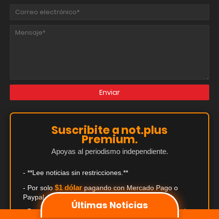
Suscribite a not.plus
Premium.
Apoyas al periodismo independiente.
- **Lee noticias sin restricciones.**
$1 dólar
- Por solo
pagando con Mercado Pago o
Paypal.
Últimas Noticias
- Descuentos exclusivos de hasta el 50% en comercios