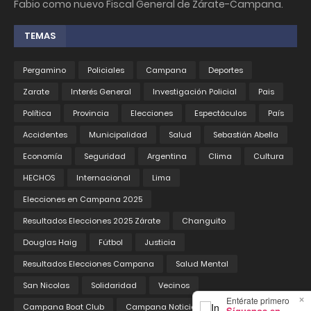
Fabio como nuevo Fiscal General de Zárate-Campana.
TEMAS
Pergamino
Policiales
Campana
Deportes
Zarate
Interés General
Investigación Policial
Pais
Política
Provincia
Elecciones
Espectáculos
País
Accidentes
Municipalidad
Salud
Sebastián Abella
Economía
Seguridad
Argentina
Clima
Cultura
HECHOS
Internacional
Lima
Elecciones en Campana 2025
Resultados Elecciones 2025 Zárate
Changuito
Douglas Haig
Fútbol
Justicia
Resultados Elecciones Campana
Salud Mental
San Nicolas
Solidaridad
Vecinos
×
Entérate primero
Campana Boat Club
Campana Noticias
Educación
Síguenos en