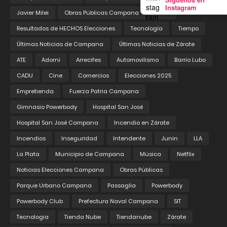
Instagram
Javier Milei
Obras Públicas Campana
Pedix
Resultados de HECHOS Elecciones
Tecnología
Tiempo
Últimas Noticias de Campana
Últimas Noticias de Zárate
ATE
Adorni
Arrecifes
Automovilismo
Barrio Lubo
CADU
Cine
Comercios
Elecciones 2025
Empretienda
Fuerza Patria Campana
Gimnasio Powerbody
Hospital San José
Hospital San José Campana
Incendio en Zárate
Incendios
Inseguridad
Intendente
Junin
LLA
La Plata
Municipio de Campana
Música
Netflix
Noticias Elecciones Campana
Obras Públicas
Parque Urbano Campana
Passaglia
Powerbody
Powerbody Club
Prefectura Naval Campana
SIT
Tecnologia
Tienda Nube
Tiendanube
Zárate