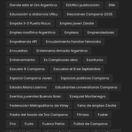
Donde está el Oro Argentino
EDUNLU publicación
ENA
Educación a distancia UNLu
Elecciones Campana 2025
Empate 3-3 Puerto Nizuc
Empleo joven Zárate
Empleo marítimo Argentina
Empleos
Emprendedores
Empretienda API
Encubrimiento familiar femicidio
Encuestas
Enfermeros Armada Argentina
Entrenamiento
Es Complicado obra
Escrituras
Escuela 9 Campana
Escuelas el 8 de Septiembre
Espacio Campana Joven
Espacios públicos Campana
Estadio Mario Losinno
Estudiantes universitarios Campana
Eventos juveniles Buenos Aires
Ezequiel Montenegro
Federación Metropolitana de Vóley
Feria de empleo Zárate
Fiesta del Asado de Tira Campana
Fitness
Foster
Frio
Fudo
Fuerza Patria
Fútbol de Campana