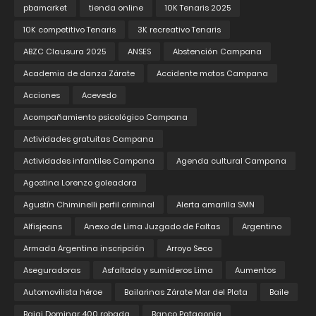
pbamarket
tienda online
10K Tenaris 2025
10K competitivo Tenaris
3K recreativo Tenaris
ABZC Clausura 2025
ANSES
Abstención Campana
Academia de danza Zárate
Accidente motos Campana
Acciones
Acevedo
Acompañamiento psicológico Campana
Actividades gratuitas Campana
Actividades infantiles Campana
Agenda cultural Campana
Agostina Lorenzo goleadora
Agustín Chiminelli perfil criminal
Alerta amarilla SMN
Alfisjeans
Anexo de Lima Juzgado de Faltas
Argentino
Armada Argentina inscripción
Arroyo Seco
Aseguradoras
Asfaltado y sumideros Lima
Aumentos
Automovilista héroe
Bailarinas Zárate Mar del Plata
Baile
Bajaj Dominar 400 robada
Banco Patagonia