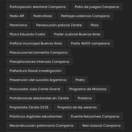
Participación electoral Campana
Patio de juegos Campana
Pedix API
Pedro Rossi
Peritajes violencia Campana
Peronismo
Persecución policial Zárate
Pilas
Plaza Eduardo Costa
Poder Judicial Buenos Aires
Política municipal Buenos Aires
Posta 4x100 campeona
Precauciones tormenta Campana
Precipitaciones intensas Campana
Prefectura Naval investigación
Prevención del suicidio Argentina
Prieto
Procurador Julio Conte Grand
Programa de Afiliados
Prohibiciones electorales en Zárate
Proteina
Proyectate Zárate 2025
Proyecto de ley serenos
Prácticas digitales estudiantes
Puente Necochea Campana
Reconstrucción patrimonio Campana
Red cloacal Campana