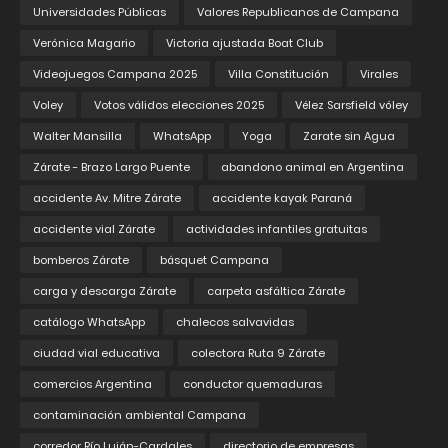
Universidades Públicas
Valores Republicanos de Campana
Verónica Magario
Victoria ajustada Boat Club
Videojuegos Campana 2025
Villa Constitución
Virales
Voley
Votos válidos elecciones 2025
Vélez Sarsfield vóley
Walter Mansilla
WhatsApp
Yoga
Zarate sin Agua
Zárate - Brazo Largo Puente
abandono animal en Argentina
accidente Av. Mitre Zárate
accidente kayak Paraná
accidente vial Zárate
actividades infantiles gratuitas
bomberos Zárate
básquet Campana
carga y descarga Zárate
carpeta asfáltica Zárate
catálogo WhatsApp
chalecos salvavidas
ciudad vial educativa
colectora Ruta 9 Zárate
comercios Argentina
conductor quemaduras
contaminación ambiental Campana
corredor Río Luján-Cardales
directorio de empresas