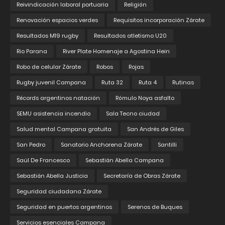
Reivindicación laboral portuaria
Religión
Renovación espacios verdes
Requisitos incorporación Zárate
Resultados M19 rugby
Resultados atletismo U20
Rio Parana
River Plate Homenaje a Agostina Hein
Robo de celular Zárate
Robos
Rojas
Rugby juvenil Campana
Ruta 32
Ruta 4
Rutinas
Récords argentinos natación
Rómulo Noya asfalto
SEMU asistencia incendio
Sala Tecno ciudad
Salud mental Campana gratuita
San Andrés de Giles
San Pedro
Sanatorio Anchorena Zárate
Santilli
Saúl De Francesco
Sebastián Abella Campana
Sebastián Abella Justicia
Secretaría de Obras Zárate
Seguridad ciudadana Zárate
Seguridad en puertos argentinos
Serenos de Buques
Servicios esenciales Campana