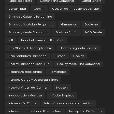
Fútbol de Zárate
Gamer Zone Campana
Ganar Dinero
Ganar Plata
Gemini
Gestión de infracciones tránsito
Gimnasio Oxigeno Pergamino
Gimnasio Sportclub Pergamino
Gimnasios
Gobierno
Granizo y viento Campana
Gustavo Ciuffo
HCD Zárate
HIIT
Handball femenino Boat Club
Hay Clases el 8 de Septiembre
Hechos Segunda Seccion
Hein nadadora Campana
Historia
Hockey
Hockey Campana Boat Club
Hockey masculino Campana
Hombre Asistido Zárate
Homenajes
Horarios Carga y Descarga Zárate
Hospital Virgen del Carmen
Hudson
Inauguración Mostaza
Infopba Empleos
Información Zárate
Informáticos convocatoria militar
Infraestructura urbana Buenos Aires
Inscripción 10K Tenaris