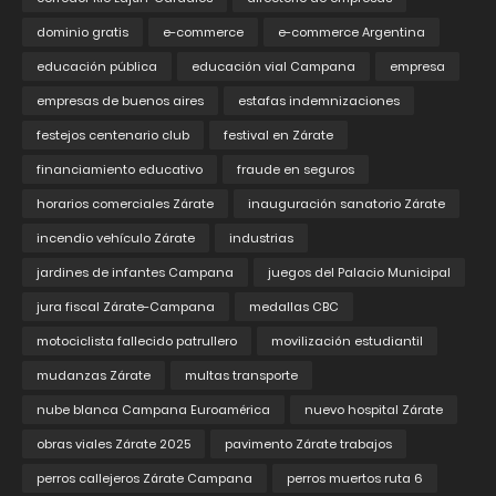
dominio gratis
e-commerce
e-commerce Argentina
educación pública
educación vial Campana
empresa
empresas de buenos aires
estafas indemnizaciones
festejos centenario club
festival en Zárate
financiamiento educativo
fraude en seguros
horarios comerciales Zárate
inauguración sanatorio Zárate
incendio vehículo Zárate
industrias
jardines de infantes Campana
juegos del Palacio Municipal
jura fiscal Zárate-Campana
medallas CBC
motociclista fallecido patrullero
movilización estudiantil
mudanzas Zárate
multas transporte
nube blanca Campana Euroamérica
nuevo hospital Zárate
obras viales Zárate 2025
pavimento Zárate trabajos
perros callejeros Zárate Campana
perros muertos ruta 6