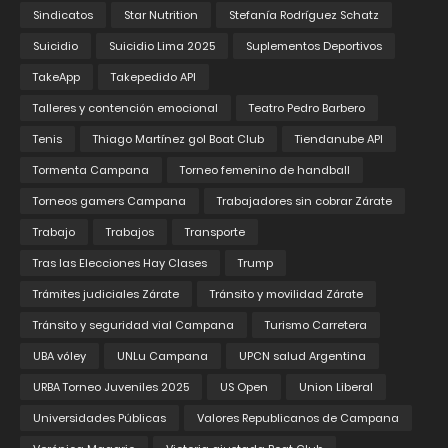
Sindicatos
Star Nutrition
Stefanía Rodríguez Schatz
Suicidio
Suicidio Lima 2025
Suplementos Deportivos
TakeApp
Takepedido API
Talleres y contención emocional
Teatro Pedro Barbero
Tenis
Thiago Martínez gol Boat Club
Tiendanube API
Tormenta Campana
Torneo femenino de handball
Torneos gamers Campana
Trabajadores sin cobrar Zárate
Trabajo
Trabajos
Transporte
Tras las Elecciones Hay Clases
Trump
Trámites judiciales Zárate
Tránsito y movilidad Zárate
Tránsito y seguridad vial Campana
Turismo Carretera
UBA vóley
UNLu Campana
UPCN salud Argentina
URBA Torneo Juveniles 2025
US Open
Union Liberal
Universidades Públicas
Valores Republicanos de Campana