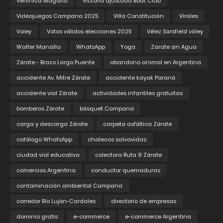
Verónica Magario
Victoria ajustada Boat Club
Videojuegos Campana 2025
Villa Constitución
Virales
Voley
Votos válidos elecciones 2025
Vélez Sarsfield vóley
Walter Mansilla
WhatsApp
Yoga
Zarate sin Agua
Zárate - Brazo Largo Puente
abandono animal en Argentina
accidente Av. Mitre Zárate
accidente kayak Paraná
accidente vial Zárate
actividades infantiles gratuitas
bomberos Zárate
básquet Campana
carga y descarga Zárate
carpeta asfáltica Zárate
catálogo WhatsApp
chalecos salvavidas
ciudad vial educativa
colectora Ruta 9 Zárate
comercios Argentina
conductor quemaduras
contaminación ambiental Campana
corredor Río Luján-Cardales
directorio de empresas
dominio gratis
e-commerce
e-commerce Argentina