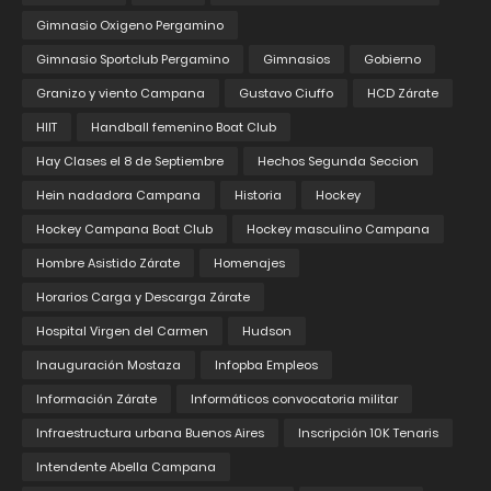
Gimnasio Oxigeno Pergamino
Gimnasio Sportclub Pergamino
Gimnasios
Gobierno
Granizo y viento Campana
Gustavo Ciuffo
HCD Zárate
HIIT
Handball femenino Boat Club
Hay Clases el 8 de Septiembre
Hechos Segunda Seccion
Hein nadadora Campana
Historia
Hockey
Hockey Campana Boat Club
Hockey masculino Campana
Hombre Asistido Zárate
Homenajes
Horarios Carga y Descarga Zárate
Hospital Virgen del Carmen
Hudson
Inauguración Mostaza
Infopba Empleos
Información Zárate
Informáticos convocatoria militar
Infraestructura urbana Buenos Aires
Inscripción 10K Tenaris
Intendente Abella Campana