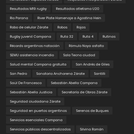
Resultados M19 rugby
Resultados atletismo U20
Rio Parana
River Plate Homenaje a Agostina Hein
Robo de celular Zárate
Robos
Rojas
Rugby juvenil Campana
Ruta 32
Ruta 4
Rutinas
Récords argentinos natación
Rómulo Noya asfalto
SEMU asistencia incendio
Sala Tecno ciudad
Salud mental Campana gratuita
San Andrés de Giles
San Pedro
Sanatorio Anchorena Zárate
Santilli
Saúl De Francesco
Sebastián Abella Campana
Sebastián Abella Justicia
Secretaría de Obras Zárate
Seguridad ciudadana Zárate
Seguridad en puertos argentinos
Serenos de Buques
Servicios esenciales Campana
Servicios públicos descentralizados
Silvina Román