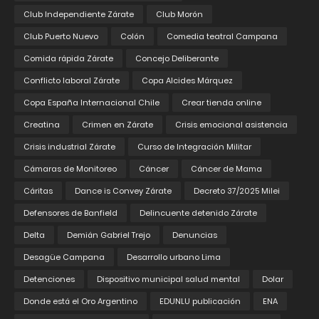
Club Independiente Zárate
Club Morón
Club Puerto Nuevo
Colón
Comedia teatral Campana
Comida rápida Zárate
Concejo Deliberante
Conflicto laboral Zárate
Copa Alcides Márquez
Copa España Internacional Chile
Crear tienda online
Creatina
Crimen en Zárate
Crisis emocional asistencia
Crisis industrial Zárate
Curso de Integración Militar
Cámaras de Monitoreo
Cáncer
Cáncer de Mama
Cáritas
Dance is Convey Zárate
Decreto 37/2025 Milei
Defensores de Banfield
Delincuente detenido Zárate
Delta
Demián Gabriel Trejo
Denuncias
Desagüe Campana
Desarrollo urbano Lima
Detenciones
Dispositivo municipal salud mental
Dolar
Donde está el Oro Argentino
EDUNLU publicación
ENA