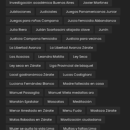
Investigación académica Buenos Aires
Javier Martinez
Jubilaciones
Judiciales
Juegos Panamericanos Junior
Juegos para niños Campana
Juicio femicidio Abbondanza
Julia Riera
Julián Scartascini atajada clave
Junín
Justicia Campana femicidio
Justicia para vecinos
La Libertad Avanza
La Libertad Avanza Zárate
Las Acacias
Leandro Matilla
Ley Seca
Ley seca en Zárate
Liga Provincial de básquet
Local gastronómico Zárate
Lucas Castiglioni
Luciana Fernández Blanco
Madre fallecida en casa
Manuel Passaglia
Manuel Vilela medallas oro
Maratón Epistolar
Mascotas
Meditación
Menor Arrestado en Zárate
Menu Fudo
Mostaza Zárate
Motos Robadas en Zárate
Movilización ciudadana
Mujer se quita la vida Lima
Multas y faltas Lima