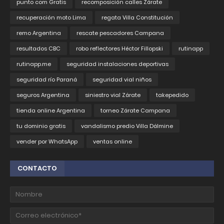
punto com Gratis
recomposición calles Zárate
recuperación moto Lima
regata Villa Constitución
remo Argentina
rescate pescadores Campana
resultados CBC
robo reflectores Héctor Fillopski
rutinapp
rutinapp.me
seguridad instalaciones deportivas
seguridad río Paraná
seguridad vial niños
seguros Argentina
siniestro vial Zárate
takepedido
tienda online Argentina
torneo Zárate Campana
tu dominio gratis
vandalismo predio Villa Dálmine
vender por WhatsApp
ventas online
CONTACTO