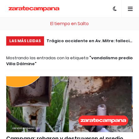
El tiempo en Salto
ta una API para
Trágico accidente en Av. Mitre: falleció
El
LAS MÁS LEIDAS
 de facturación, ERP
el motociclista embestido por un
ac
Mostrando las entradas con la etiqueta
vandalismo predio
in costo
patrullero
jó
Villa Dálmine
Campana: robaron y destruyeron el predio