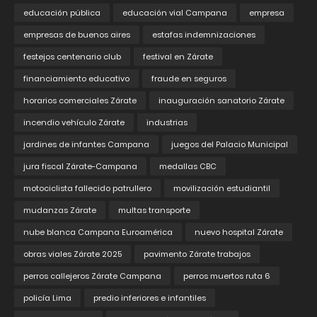
educación pública
educación vial Campana
empresa
empresas de buenos aires
estafas indemnizaciones
festejos centenario club
festival en Zárate
financiamiento educativo
fraude en seguros
horarios comerciales Zárate
inauguración sanatorio Zárate
incendio vehículo Zárate
industrias
jardines de infantes Campana
juegos del Palacio Municipal
jura fiscal Zárate-Campana
medallas CBC
motociclista fallecido patrullero
movilización estudiantil
mudanzas Zárate
multas transporte
nube blanca Campana Euroamérica
nuevo hospital Zárate
obras viales Zárate 2025
pavimento Zárate trabajos
perros callejeros Zárate Campana
perros muertos ruta 6
policía Lima
predio inferiores e infantiles