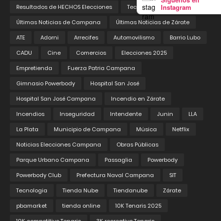
Instagram
Resultados de HECHOS Elecciones
Tecnología
Tiempo
Últimas Noticias de Campana
Últimas Noticias de Zárate
ATE
Adorni
Arrecifes
Automovilismo
Barrio Lubo
CADU
Cine
Comercios
Elecciones 2025
Empretienda
Fuerza Patria Campana
Gimnasio Powerbody
Hospital San José
Hospital San José Campana
Incendio en Zárate
Incendios
Inseguridad
Intendente
Junin
LLA
La Plata
Municipio de Campana
Música
Netflix
Noticias Elecciones Campana
Obras Públicas
Parque Urbano Campana
Passaglia
Powerbody
Powerbody Club
Prefectura Naval Campana
SIT
Tecnologia
Tienda Nube
Tiendanube
Zárate
pbamarket
tienda online
10K Tenaris 2025