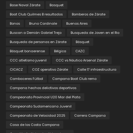
Base Naval Zárate
Basquet
Boat Club Quilmes B resultados
Bomberos de Zárate
Bonos
Bruno Cardinale
Buenos Aires
Buscan a Demián Gabriel Trejo
Busqueda de Joven en el Rio
Busqueda de personas en Zárate
Básquet
Básquet bonaerense
Bélgica
CAZC
CCC atletismo juvenil
CCC vs Náutico Arsenal Zárate
CICACZ
COZ operativo Zárate
Calle 17 infraestructura
Cambaceres Fútbol
Campana Boat Club remo
Campana hechos delictivos deportivos
Campeonato Provincial U20 Mar del Plata
Campeonato Sudamericano Juvenil
Campeonato de Velocidad 2025
Carrera Campana
Casa de los Costa Campana