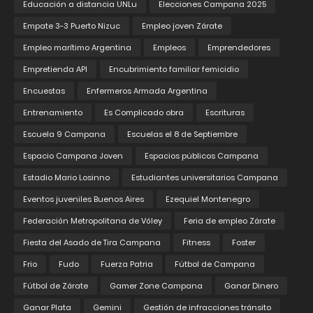
Educación a distancia UNLu
Elecciones Campana 2025
Empate 3-3 Puerto Nizuc
Empleo joven Zárate
Empleo marítimo Argentina
Empleos
Emprendedores
Empretienda API
Encubrimiento familiar femicidio
Encuestas
Enfermeros Armada Argentina
Entrenamiento
Es Complicado obra
Escrituras
Escuela 9 Campana
Escuelas el 8 de Septiembre
Espacio Campana Joven
Espacios públicos Campana
Estadio Mario Losinno
Estudiantes universitarios Campana
Eventos juveniles Buenos Aires
Ezequiel Montenegro
Federación Metropolitana de Vóley
Feria de empleo Zárate
Fiesta del Asado de Tira Campana
Fitness
Foster
Frio
Fudo
Fuerza Patria
Fútbol de Campana
Fútbol de Zárate
Gamer Zone Campana
Ganar Dinero
Ganar Plata
Gemini
Gestión de infracciones tránsito