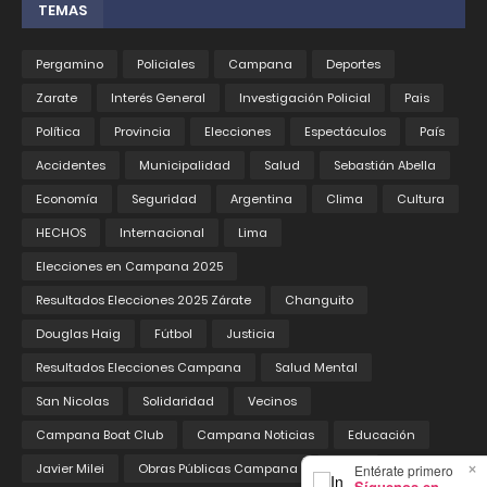
TEMAS
Pergamino
Policiales
Campana
Deportes
Zarate
Interés General
Investigación Policial
Pais
Política
Provincia
Elecciones
Espectáculos
País
Accidentes
Municipalidad
Salud
Sebastián Abella
Economía
Seguridad
Argentina
Clima
Cultura
HECHOS
Internacional
Lima
Elecciones en Campana 2025
Resultados Elecciones 2025 Zárate
Changuito
Douglas Haig
Fútbol
Justicia
Resultados Elecciones Campana
Salud Mental
San Nicolas
Solidaridad
Vecinos
Campana Boat Club
Campana Noticias
Educación
×
Javier Milei
Obras Públicas Campana
Pedix
Entérate primero
Síguenos en