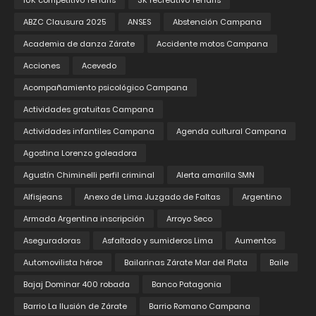
10K competitivo Tenaris
3K recreativo Tenaris
ABZC Clausura 2025
ANSES
Abstención Campana
Academia de danza Zárate
Accidente motos Campana
Acciones
Acevedo
Acompañamiento psicológico Campana
Actividades gratuitas Campana
Actividades infantiles Campana
Agenda cultural Campana
Agostina Lorenzo goleadora
Agustín Chiminelli perfil criminal
Alerta amarilla SMN
Alfisjeans
Anexo de Lima Juzgado de Faltas
Argentino
Armada Argentina inscripción
Arroyo Seco
Aseguradoras
Asfaltado y sumideros Lima
Aumentos
Automovilista héroe
Bailarinas Zárate Mar del Plata
Baile
Bajaj Dominar 400 robada
Banco Patagonia
Barrio La Ilusión de Zárate
Barrio Romano Campana