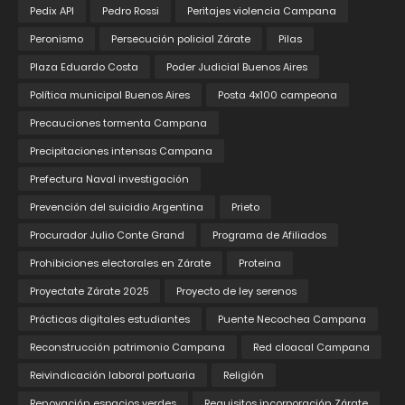
Pedix API
Pedro Rossi
Peritajes violencia Campana
Peronismo
Persecución policial Zárate
Pilas
Plaza Eduardo Costa
Poder Judicial Buenos Aires
Política municipal Buenos Aires
Posta 4x100 campeona
Precauciones tormenta Campana
Precipitaciones intensas Campana
Prefectura Naval investigación
Prevención del suicidio Argentina
Prieto
Procurador Julio Conte Grand
Programa de Afiliados
Prohibiciones electorales en Zárate
Proteina
Proyectate Zárate 2025
Proyecto de ley serenos
Prácticas digitales estudiantes
Puente Necochea Campana
Reconstrucción patrimonio Campana
Red cloacal Campana
Reivindicación laboral portuaria
Religión
Renovación espacios verdes
Requisitos incorporación Zárate