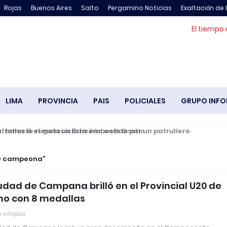
Rojas
Buenos Aires
Salto
Pergamino Noticias
Exaltación de 
El tiempo 
LIMA
PROVINCIA
PAIS
POLICIALES
GRUPO INFO
falleció el motociclista embestido por un patrullero
00 campeona
udad de Campana brilló en el Provincial U20 de
mo con 8 medallas
 Infopba