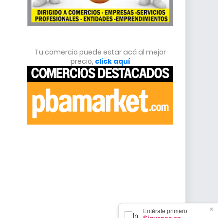
Tu comercio puede estar acá al mejor
precio,
click aquí
×
Entérate primero
Síguenos en