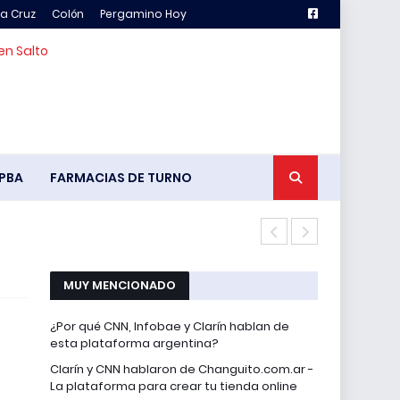
la Cruz
Colón
Pergamino Hoy
en Salto
PBA
FARMACIAS DE TURNO
Pency vs. Ch
MUY MENCIONADO
¿Por qué CNN, Infobae y Clarín hablan de
esta plataforma argentina?
Clarín y CNN hablaron de Changuito.com.ar -
La plataforma para crear tu tienda online