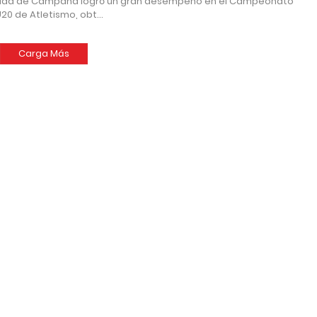
iudad de Campana logró un gran desempeño en el Campeonato
U20 de Atletismo, obt…
Carga Más