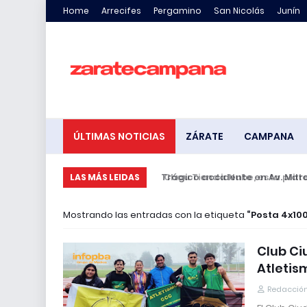
Home
Arrecifes
Pergamino
San Nicolás
Junín
ÚLTIMAS NOTICIAS
ZÁRATE
CAMPANA
Trágico accidente en Av. Mitre: 
LAS MÁS LEIDAS
Mostrando las entradas con la etiqueta
Posta 4x1
Club Ci
Atletis
Redacción