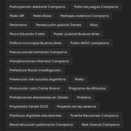
Participación electoral Campana
Patio de juegos Campana
Pedix API
Pedro Rossi
Peritajes violencia Campana
Peronismo
Persecución policial Zárate
Pilas
Plaza Eduardo Costa
Poder Judicial Buenos Aires
Política municipal Buenos Aires
Posta 4x100 campeona
Precauciones tormenta Campana
Precipitaciones intensas Campana
Prefectura Naval investigación
Prevención del suicidio Argentina
Prieto
Procurador Julio Conte Grand
Programa de Afiliados
Prohibiciones electorales en Zárate
Proteina
Proyectate Zárate 2025
Proyecto de ley serenos
Prácticas digitales estudiantes
Puente Necochea Campana
Reconstrucción patrimonio Campana
Red cloacal Campana