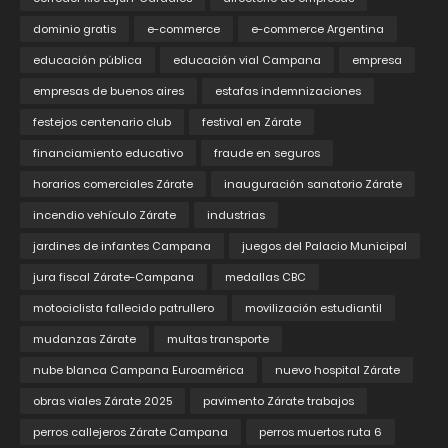
dominio gratis
e-commerce
e-commerce Argentina
educación pública
educación vial Campana
empresa
empresas de buenos aires
estafas indemnizaciones
festejos centenario club
festival en Zárate
financiamiento educativo
fraude en seguros
horarios comerciales Zárate
inauguración sanatorio Zárate
incendio vehículo Zárate
industrias
jardines de infantes Campana
juegos del Palacio Municipal
jura fiscal Zárate-Campana
medallas CBC
motociclista fallecido patrullero
movilización estudiantil
mudanzas Zárate
multas transporte
nube blanca Campana Euroamérica
nuevo hospital Zárate
obras viales Zárate 2025
pavimento Zárate trabajos
perros callejeros Zárate Campana
perros muertos ruta 6