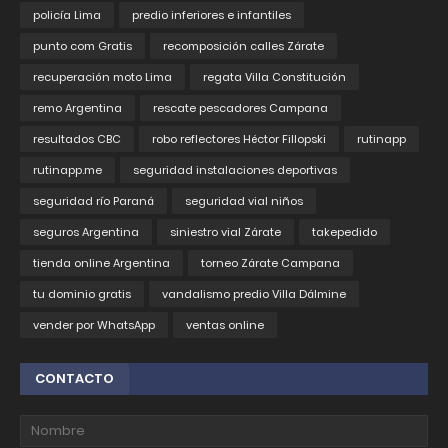
policía Lima
predio inferiores e infantiles
punto com Gratis
recomposición calles Zárate
recuperación moto Lima
regata Villa Constitución
remo Argentina
rescate pescadores Campana
resultados CBC
robo reflectores Héctor Fillopski
rutinapp
rutinapp.me
seguridad instalaciones deportivas
seguridad río Paraná
seguridad vial niños
seguros Argentina
siniestro vial Zárate
takepedido
tienda online Argentina
torneo Zárate Campana
tu dominio gratis
vandalismo predio Villa Dálmine
vender por WhatsApp
ventas online
CONTACTO