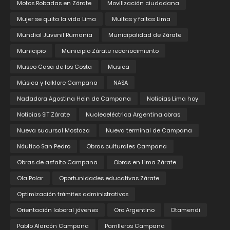
Motos Robadas en Zárate
Movilización ciudadana
Mujer se quita la vida Lima
Multas y faltas Lima
Mundial Juvenil Rumania
Municipalidad de Zárate
Municipio
Municipio Zárate reconocimiento
Museo Casa de los Costa
Musica
Música y folklore Campana
NASA
Nadadora Agostina Hein de Campana
Noticias Lima hoy
Noticias SIT Zárate
Nucleoeléctrica Argentina obras
Nueva sucursal Mostaza
Nueva terminal de Campana
Náutico San Pedro
Obras culturales Campana
Obras de asfalto Campana
Obras en Lima Zárate
Ola Polar
Oportunidades educativas Zárate
Optimización trámites administrativos
Orientación laboral jóvenes
Oro Argentino
Otamendi
Pablo Alarcón Campana
Parrilleros Campana