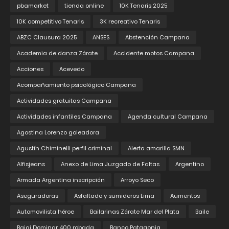
pbamarket
tienda online
10K Tenaris 2025
10K competitivo Tenaris
3K recreativo Tenaris
ABZC Clausura 2025
ANSES
Abstención Campana
Academia de danza Zárate
Accidente motos Campana
Acciones
Acevedo
Acompañamiento psicológico Campana
Actividades gratuitas Campana
Actividades infantiles Campana
Agenda cultural Campana
Agostina Lorenzo goleadora
Agustín Chiminelli perfil criminal
Alerta amarilla SMN
Alfisjeans
Anexo de Lima Juzgado de Faltas
Argentino
Armada Argentina inscripción
Arroyo Seco
Aseguradoras
Asfaltado y sumideros Lima
Aumentos
Automovilista héroe
Bailarinas Zárate Mar del Plata
Baile
Bajaj Dominar 400 robada
Banco Patagonia