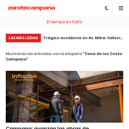
El tiempo en Salto
, esta plataforma te
Trágico accidente en Av. Mitre: falleció
Pe
LAS MÁS LEIDAS
 .com Gratis
el motociclista embestido por un
pl
Mostrando las entradas con la etiqueta
Casa de los Costa
patrullero
pa
Campana
Ar
Campana: avanzan las obras de