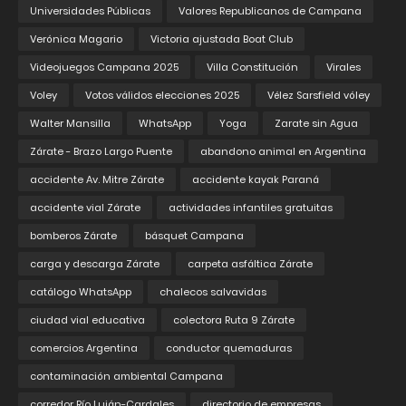
Universidades Públicas
Valores Republicanos de Campana
Verónica Magario
Victoria ajustada Boat Club
Videojuegos Campana 2025
Villa Constitución
Virales
Voley
Votos válidos elecciones 2025
Vélez Sarsfield vóley
Walter Mansilla
WhatsApp
Yoga
Zarate sin Agua
Zárate - Brazo Largo Puente
abandono animal en Argentina
accidente Av. Mitre Zárate
accidente kayak Paraná
accidente vial Zárate
actividades infantiles gratuitas
bomberos Zárate
básquet Campana
carga y descarga Zárate
carpeta asfáltica Zárate
catálogo WhatsApp
chalecos salvavidas
ciudad vial educativa
colectora Ruta 9 Zárate
comercios Argentina
conductor quemaduras
contaminación ambiental Campana
corredor Río Luján-Cardales
directorio de empresas