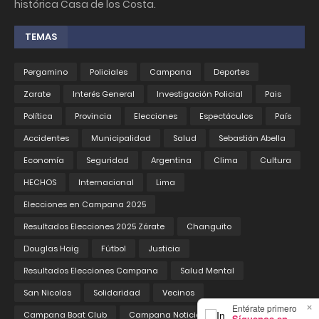
histórica Casa de los Costa.
TEMAS
Pergamino
Policiales
Campana
Deportes
Zarate
Interés General
Investigación Policial
Pais
Política
Provincia
Elecciones
Espectáculos
País
Accidentes
Municipalidad
Salud
Sebastián Abella
Economía
Seguridad
Argentina
Clima
Cultura
HECHOS
Internacional
Lima
Elecciones en Campana 2025
Resultados Elecciones 2025 Zárate
Changuito
Douglas Haig
Fútbol
Justicia
Resultados Elecciones Campana
Salud Mental
San Nicolas
Solidaridad
Vecinos
×
Entérate primero
Campana Boat Club
Campana Noticias
Educación
Síguenos en