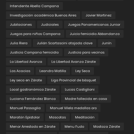
Intendente Abella Campana
Investigación académica Buenos Aires
Javier Martinez
Jubilaciones
Judiciales
Juegos Panamericanos Junior
Juegos para niños Campana
Juicio femicidio Abbondanza
Julia Riera
Julián Scartascini atajada clave
Junín
Justicia Campana femicidio
Justicia para vecinos
La Libertad Avanza
La Libertad Avanza Zárate
Las Acacias
Leandro Matilla
Ley Seca
Ley seca en Zárate
Liga Provincial de básquet
Local gastronómico Zárate
Lucas Castiglioni
Luciana Fernández Blanco
Madre fallecida en casa
Manuel Passaglia
Manuel Vilela medallas oro
Maratón Epistolar
Mascotas
Meditación
Menor Arrestado en Zárate
Menu Fudo
Mostaza Zárate