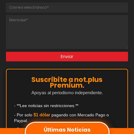
Suscribite a not.plus
Premium.
Apoyas al periodismo independiente.
- **Lee noticias sin restricciones.**
$1 dólar
- Por solo
pagando con Mercado Pago o
Paypal.
Últimas Noticias
- Descuentos exclusivos de hasta el 50% en comercios