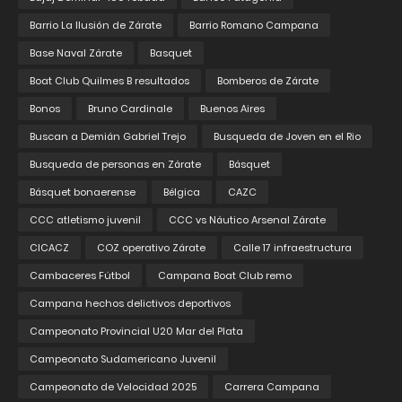
Barrio La Ilusión de Zárate
Barrio Romano Campana
Base Naval Zárate
Basquet
Boat Club Quilmes B resultados
Bomberos de Zárate
Bonos
Bruno Cardinale
Buenos Aires
Buscan a Demián Gabriel Trejo
Busqueda de Joven en el Rio
Busqueda de personas en Zárate
Básquet
Básquet bonaerense
Bélgica
CAZC
CCC atletismo juvenil
CCC vs Náutico Arsenal Zárate
CICACZ
COZ operativo Zárate
Calle 17 infraestructura
Cambaceres Fútbol
Campana Boat Club remo
Campana hechos delictivos deportivos
Campeonato Provincial U20 Mar del Plata
Campeonato Sudamericano Juvenil
Campeonato de Velocidad 2025
Carrera Campana