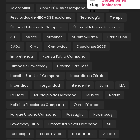
Instagram
Javier Milei
Obras Públicas Campana
Pedix
Resultados de HECHOS Elecciones
Tecnología
Tiempo
Últimas Noticias de Campana
Últimas Noticias de Zárate
ATE
Adorni
Arrecifes
Automovilismo
Barrio Lubo
CADU
Cine
Comercios
Elecciones 2025
Empretienda
Fuerza Patria Campana
Gimnasio Powerbody
Hospital San José
Hospital San José Campana
Incendio en Zárate
Incendios
Inseguridad
Intendente
Junin
LLA
La Plata
Municipio de Campana
Música
Netflix
Noticias Elecciones Campana
Obras Públicas
Parque Urbano Campana
Passaglia
Powerbody
Powerbody Club
Prefectura Naval Campana
SIT
Tecnologia
Tienda Nube
Tiendanube
Zárate