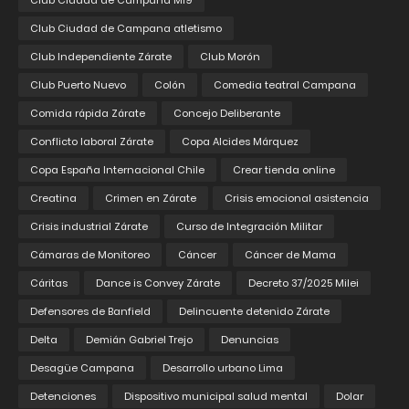
Club Ciudad de Campana M19
Club Ciudad de Campana atletismo
Club Independiente Zárate
Club Morón
Club Puerto Nuevo
Colón
Comedia teatral Campana
Comida rápida Zárate
Concejo Deliberante
Conflicto laboral Zárate
Copa Alcides Márquez
Copa España Internacional Chile
Crear tienda online
Creatina
Crimen en Zárate
Crisis emocional asistencia
Crisis industrial Zárate
Curso de Integración Militar
Cámaras de Monitoreo
Cáncer
Cáncer de Mama
Cáritas
Dance is Convey Zárate
Decreto 37/2025 Milei
Defensores de Banfield
Delincuente detenido Zárate
Delta
Demián Gabriel Trejo
Denuncias
Desagüe Campana
Desarrollo urbano Lima
Detenciones
Dispositivo municipal salud mental
Dolar