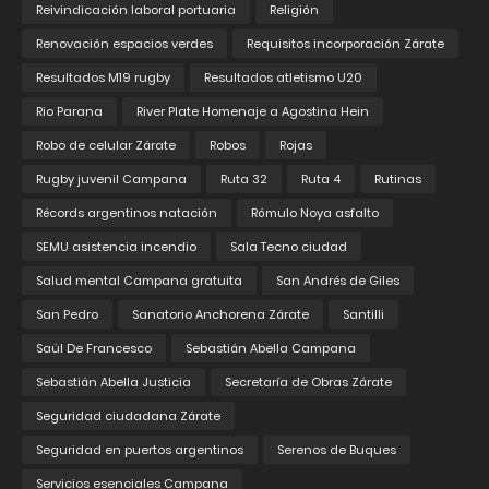
Reivindicación laboral portuaria
Religión
Renovación espacios verdes
Requisitos incorporación Zárate
Resultados M19 rugby
Resultados atletismo U20
Rio Parana
River Plate Homenaje a Agostina Hein
Robo de celular Zárate
Robos
Rojas
Rugby juvenil Campana
Ruta 32
Ruta 4
Rutinas
Récords argentinos natación
Rómulo Noya asfalto
SEMU asistencia incendio
Sala Tecno ciudad
Salud mental Campana gratuita
San Andrés de Giles
San Pedro
Sanatorio Anchorena Zárate
Santilli
Saúl De Francesco
Sebastián Abella Campana
Sebastián Abella Justicia
Secretaría de Obras Zárate
Seguridad ciudadana Zárate
Seguridad en puertos argentinos
Serenos de Buques
Servicios esenciales Campana