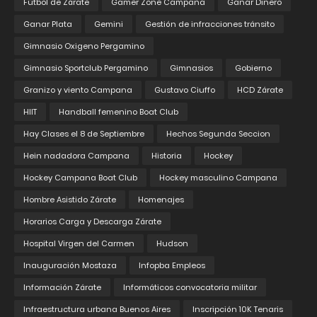
Fútbol de Zárate
Gamer Zone Campana
Ganar Dinero
Ganar Plata
Gemini
Gestión de infracciones tránsito
Gimnasio Oxigeno Pergamino
Gimnasio Sportclub Pergamino
Gimnasios
Gobierno
Granizo y viento Campana
Gustavo Ciuffo
HCD Zárate
HIIT
Handball femenino Boat Club
Hay Clases el 8 de Septiembre
Hechos Segunda Seccion
Hein nadadora Campana
Historia
Hockey
Hockey Campana Boat Club
Hockey masculino Campana
Hombre Asistido Zárate
Homenajes
Horarios Carga y Descarga Zárate
Hospital Virgen del Carmen
Hudson
Inauguración Mostaza
Infopba Empleos
Información Zárate
Informáticos convocatoria militar
Infraestructura urbana Buenos Aires
Inscripción 10K Tenaris