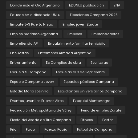
Donde está el Oro Argentino
EDUNLU publicación
ENA
Educación a distancia UNLu
Elecciones Campana 2025
Empate 3-3 Puerto Nizuc
Empleo joven Zárate
Empleo marítimo Argentina
Empleos
Emprendedores
Empretienda API
Encubrimiento familiar femicidio
Encuestas
Enfermeros Armada Argentina
Entrenamiento
Es Complicado obra
Escrituras
Escuela 9 Campana
Escuelas el 8 de Septiembre
Espacio Campana Joven
Espacios públicos Campana
Estadio Mario Losinno
Estudiantes universitarios Campana
Eventos juveniles Buenos Aires
Ezequiel Montenegro
Federación Metropolitana de Vóley
Feria de empleo Zárate
Fiesta del Asado de Tira Campana
Fitness
Foster
Frio
Fudo
Fuerza Patria
Fútbol de Campana