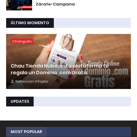
Zárate-Campana
ÚLTIMO MOMENTO
Changuito
Chau Tienda Nube, esta plataforma te
regala un Dominio .com Gratis
Redacción Infopba
UPDATES
MOST POPULAR