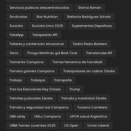
Servicios públicos descentralizados
Silvina Román
Sindicatos
Star Nutrition
Stefanía Rodríguez Schatz
Suicidio
Suicidio Lima 2025
Suplementos Deportivos
TakeApp
Takepedido API
Talleres y contención emocional
Teatro Pedro Barbero
Tenis
Thiago Martínez gol Boat Club
Tiendanube API
Tormenta Campana
Torneo femenino de handball
Torneos gamers Campana
Trabajadores sin cobrar Zárate
Trabajo
Trabajos
Transporte
Tras las Elecciones Hay Clases
Trump
Trámites judiciales Zárate
Tránsito y movilidad Zárate
Tránsito y seguridad vial Campana
Turismo Carretera
UBA vóley
UNLu Campana
UPCN salud Argentina
URBA Torneo Juveniles 2025
US Open
Union Liberal