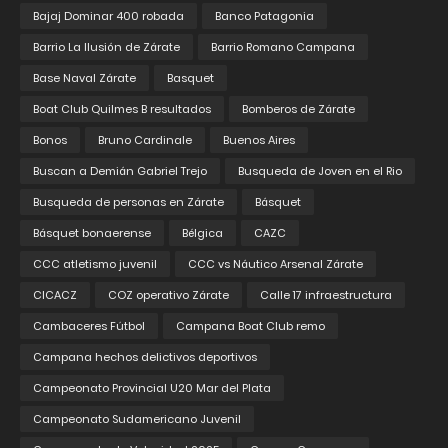
Bajaj Dominar 400 robada
Banco Patagonia
Barrio La Ilusión de Zárate
Barrio Romano Campana
Base Naval Zárate
Basquet
Boat Club Quilmes B resultados
Bomberos de Zárate
Bonos
Bruno Cardinale
Buenos Aires
Buscan a Demián Gabriel Trejo
Busqueda de Joven en el Rio
Busqueda de personas en Zárate
Básquet
Básquet bonaerense
Bélgica
CAZC
CCC atletismo juvenil
CCC vs Náutico Arsenal Zárate
CICACZ
COZ operativo Zárate
Calle 17 infraestructura
Cambaceres Fútbol
Campana Boat Club remo
Campana hechos delictivos deportivos
Campeonato Provincial U20 Mar del Plata
Campeonato Sudamericano Juvenil