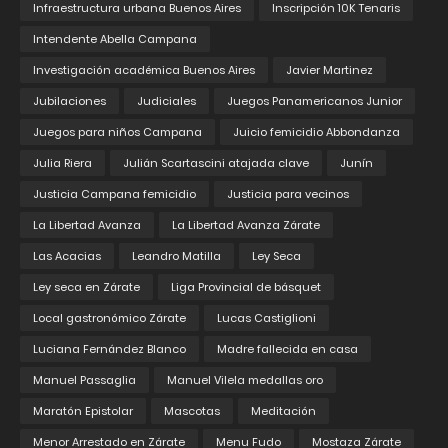
Infraestructura urbana Buenos Aires
Inscripción 10K Tenaris
Intendente Abella Campana
Investigación académica Buenos Aires
Javier Martinez
Jubilaciones
Judiciales
Juegos Panamericanos Junior
Juegos para niños Campana
Juicio femicidio Abbondanza
Julia Riera
Julián Scartascini atajada clave
Junín
Justicia Campana femicidio
Justicia para vecinos
La Libertad Avanza
La Libertad Avanza Zárate
Las Acacias
Leandro Matilla
Ley Seca
Ley seca en Zárate
Liga Provincial de básquet
Local gastronómico Zárate
Lucas Castiglioni
Luciana Fernández Blanco
Madre fallecida en casa
Manuel Passaglia
Manuel Vilela medallas oro
Maratón Epistolar
Mascotas
Meditación
Menor Arrestado en Zárate
Menu Fudo
Mostaza Zárate