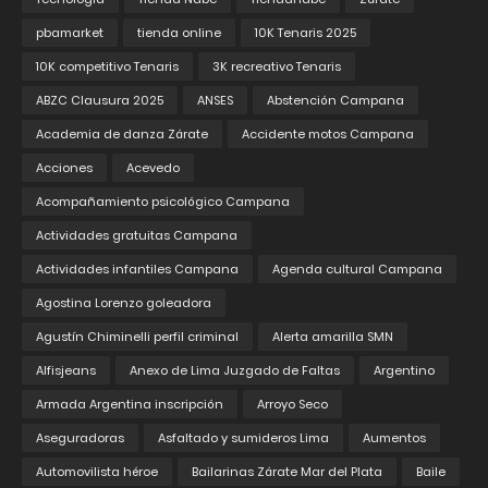
pbamarket
tienda online
10K Tenaris 2025
10K competitivo Tenaris
3K recreativo Tenaris
ABZC Clausura 2025
ANSES
Abstención Campana
Academia de danza Zárate
Accidente motos Campana
Acciones
Acevedo
Acompañamiento psicológico Campana
Actividades gratuitas Campana
Actividades infantiles Campana
Agenda cultural Campana
Agostina Lorenzo goleadora
Agustín Chiminelli perfil criminal
Alerta amarilla SMN
Alfisjeans
Anexo de Lima Juzgado de Faltas
Argentino
Armada Argentina inscripción
Arroyo Seco
Aseguradoras
Asfaltado y sumideros Lima
Aumentos
Automovilista héroe
Bailarinas Zárate Mar del Plata
Baile