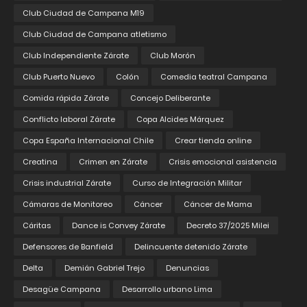
Club Ciudad de Campana M19
Club Ciudad de Campana atletismo
Club Independiente Zárate
Club Morón
Club Puerto Nuevo
Colón
Comedia teatral Campana
Comida rápida Zárate
Concejo Deliberante
Conflicto laboral Zárate
Copa Alcides Márquez
Copa España Internacional Chile
Crear tienda online
Creatina
Crimen en Zárate
Crisis emocional asistencia
Crisis industrial Zárate
Curso de Integración Militar
Cámaras de Monitoreo
Cáncer
Cáncer de Mama
Cáritas
Dance is Convey Zárate
Decreto 37/2025 Milei
Defensores de Banfield
Delincuente detenido Zárate
Delta
Demián Gabriel Trejo
Denuncias
Desagüe Campana
Desarrollo urbano Lima