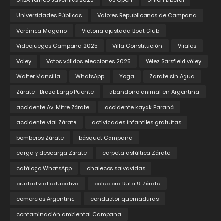
URBA Torneo Juveniles 2025
US Open
Union Liberal
Universidades Públicas
Valores Republicanos de Campana
Verónica Magario
Victoria ajustada Boat Club
Videojuegos Campana 2025
Villa Constitución
Virales
Voley
Votos válidos elecciones 2025
Vélez Sarsfield vóley
Walter Mansilla
WhatsApp
Yoga
Zarate sin Agua
Zárate - Brazo Largo Puente
abandono animal en Argentina
accidente Av. Mitre Zárate
accidente kayak Paraná
accidente vial Zárate
actividades infantiles gratuitas
bomberos Zárate
básquet Campana
carga y descarga Zárate
carpeta asfáltica Zárate
catálogo WhatsApp
chalecos salvavidas
ciudad vial educativa
colectora Ruta 9 Zárate
comercios Argentina
conductor quemaduras
contaminación ambiental Campana