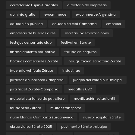
corredor Río Luján-Cardales
directorio de empresas
dominio gratis
e-commerce
e-commerce Argentina
educación pública
educación vial Campana
empresa
empresas de buenos aires
estafas indemnizaciones
festejos centenario club
festival en Zárate
financiamiento educativo
fraude en seguros
horarios comerciales Zárate
inauguración sanatorio Zárate
incendio vehículo Zárate
industrias
jardines de infantes Campana
juegos del Palacio Municipal
jura fiscal Zárate-Campana
medallas CBC
motociclista fallecido patrullero
movilización estudiantil
mudanzas Zárate
multas transporte
nube blanca Campana Euroamérica
nuevo hospital Zárate
obras viales Zárate 2025
pavimento Zárate trabajos