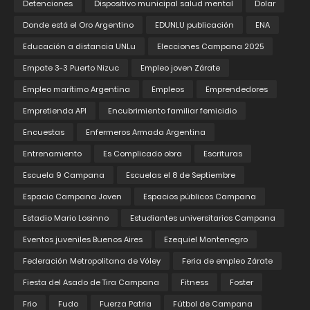
Detenciones
Dispositivo municipal salud mental
Dolar
Donde está el Oro Argentino
EDUNLU publicación
ENA
Educación a distancia UNLu
Elecciones Campana 2025
Empate 3-3 Puerto Nizuc
Empleo joven Zárate
Empleo marítimo Argentina
Empleos
Emprendedores
Empretienda API
Encubrimiento familiar femicidio
Encuestas
Enfermeros Armada Argentina
Entrenamiento
Es Complicado obra
Escrituras
Escuela 9 Campana
Escuelas el 8 de Septiembre
Espacio Campana Joven
Espacios públicos Campana
Estadio Mario Losinno
Estudiantes universitarios Campana
Eventos juveniles Buenos Aires
Ezequiel Montenegro
Federación Metropolitana de Vóley
Feria de empleo Zárate
Fiesta del Asado de Tira Campana
Fitness
Foster
Frio
Fudo
Fuerza Patria
Fútbol de Campana