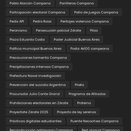
Pablo Alarcón Campana
Parrilleros Campana
Participación electoral Campana
Patio de juegos Campana
Pedix API
Pedro Rossi
Peritajes violencia Campana
Peronismo
Persecución policial Zárate
Pilas
Plaza Eduardo Costa
Poder Judicial Buenos Aires
Política municipal Buenos Aires
Posta 4x100 campeona
Precauciones tormenta Campana
Precipitaciones intensas Campana
Prefectura Naval investigación
Prevención del suicidio Argentina
Prieto
Procurador Julio Conte Grand
Programa de Afiliados
Prohibiciones electorales en Zárate
Proteina
Proyectate Zárate 2025
Proyecto de ley serenos
Prácticas digitales estudiantes
Puente Necochea Campana
Reconstrucción patrimonio Campana
Red cloacal Campana