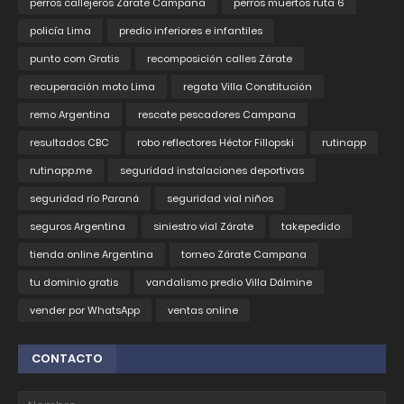
perros callejeros Zárate Campana
perros muertos ruta 6
policía Lima
predio inferiores e infantiles
punto com Gratis
recomposición calles Zárate
recuperación moto Lima
regata Villa Constitución
remo Argentina
rescate pescadores Campana
resultados CBC
robo reflectores Héctor Fillopski
rutinapp
rutinapp.me
seguridad instalaciones deportivas
seguridad río Paraná
seguridad vial niños
seguros Argentina
siniestro vial Zárate
takepedido
tienda online Argentina
torneo Zárate Campana
tu dominio gratis
vandalismo predio Villa Dálmine
vender por WhatsApp
ventas online
CONTACTO