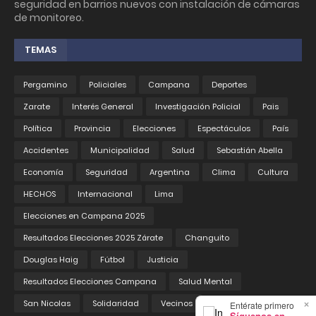
seguridad en barrios nuevos con instalación de cámaras
de monitoreo.
TEMAS
Pergamino
Policiales
Campana
Deportes
Zarate
Interés General
Investigación Policial
Pais
Política
Provincia
Elecciones
Espectáculos
País
Accidentes
Municipalidad
Salud
Sebastián Abella
Economía
Seguridad
Argentina
Clima
Cultura
HECHOS
Internacional
Lima
Elecciones en Campana 2025
Resultados Elecciones 2025 Zárate
Changuito
Douglas Haig
Fútbol
Justicia
Resultados Elecciones Campana
Salud Mental
×
San Nicolas
Solidaridad
Vecinos
Entérate primero
Síguenos en