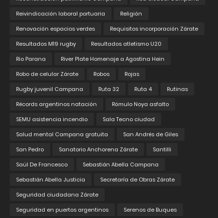
Reivindicación laboral portuaria
Religión
Renovación espacios verdes
Requisitos incorporación Zárate
Resultados M19 rugby
Resultados atletismo U20
Rio Parana
River Plate Homenaje a Agostina Hein
Robo de celular Zárate
Robos
Rojas
Rugby juvenil Campana
Ruta 32
Ruta 4
Rutinas
Récords argentinos natación
Rómulo Noya asfalto
SEMU asistencia incendio
Sala Tecno ciudad
Salud mental Campana gratuita
San Andrés de Giles
San Pedro
Sanatorio Anchorena Zárate
Santilli
Saúl De Francesco
Sebastián Abella Campana
Sebastián Abella Justicia
Secretaría de Obras Zárate
Seguridad ciudadana Zárate
Seguridad en puertos argentinos
Serenos de Buques