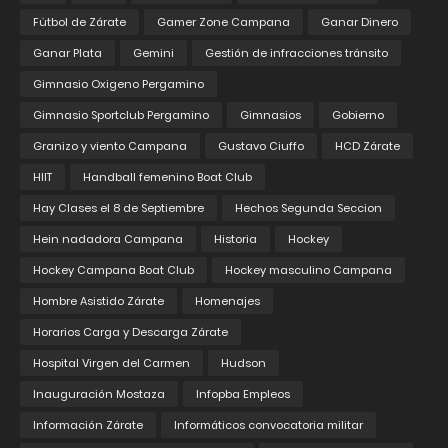
Fútbol de Zárate
Gamer Zone Campana
Ganar Dinero
Ganar Plata
Gemini
Gestión de infracciones tránsito
Gimnasio Oxigeno Pergamino
Gimnasio Sportclub Pergamino
Gimnasios
Gobierno
Granizo y viento Campana
Gustavo Ciuffo
HCD Zárate
HIIT
Handball femenino Boat Club
Hay Clases el 8 de Septiembre
Hechos Segunda Seccion
Hein nadadora Campana
Historia
Hockey
Hockey Campana Boat Club
Hockey masculino Campana
Hombre Asistido Zárate
Homenajes
Horarios Carga y Descarga Zárate
Hospital Virgen del Carmen
Hudson
Inauguración Mostaza
Infopba Empleos
Información Zárate
Informáticos convocatoria militar