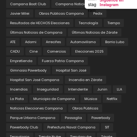
Instagram
Campana Boat Club
Campana Noticias
Educación
Javier Milei
Obras Públicas Campana
Pedix
Resultados de HECHOS Elecciones
Tecnología
Tiempo
Últimas Noticias de Campana
Últimas Noticias de Zárate
ATE
Adorni
Arrecifes
Automovilismo
Barrio Lubo
CADU
Cine
Comercios
Elecciones 2025
Empretienda
Fuerza Patria Campana
Gimnasio Powerbody
Hospital San José
Hospital San José Campana
Incendio en Zárate
Incendios
Inseguridad
Intendente
Junin
LLA
La Plata
Municipio de Campana
Música
Netflix
Noticias Elecciones Campana
Obras Públicas
Parque Urbano Campana
Passaglia
Powerbody
Powerbody Club
Prefectura Naval Campana
SIT
Tecnologia
Tienda Nube
Tiendanube
Zárate