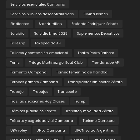
Servicios esenciales Campana
Servicios públicos descentralizados
Silvina Román
Sindicatos
Star Nutrition
Stefanía Rodríguez Schatz
Suicidio
Suicidio Lima 2025
Suplementos Deportivos
TakeApp
Takepedido API
Talleres y contención emocional
Teatro Pedro Barbero
Tenis
Thiago Martínez gol Boat Club
Tiendanube API
Tormenta Campana
Torneo femenino de handball
Torneos gamers Campana
Trabajadores sin cobrar Zárate
Trabajo
Trabajos
Transporte
Tras las Elecciones Hay Clases
Trump
Trámites judiciales Zárate
Tránsito y movilidad Zárate
Tránsito y seguridad vial Campana
Turismo Carretera
UBA vóley
UNLu Campana
UPCN salud Argentina