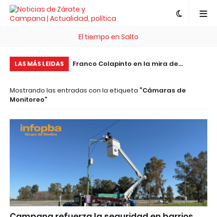
El tiempo en Salto
de 25 años
Franco Colapinto en la mira de
Pr
LAS MÁS LEIDAS
ransformando a los
Cadillac para la Fórmula 1: una
ll
Mostrando las entradas con la etiqueta
Cámaras de
mino
oportunidad histórica para el
de
Monitoreo
automovilismo argentino
Campana refuerza la seguridad en barrios