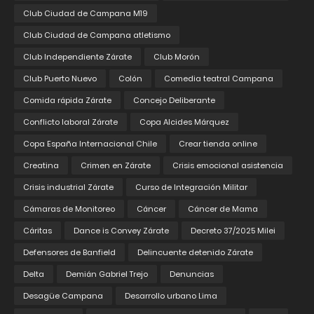
Club Ciudad de Campana M19
Club Ciudad de Campana atletismo
Club Independiente Zárate
Club Morón
Club Puerto Nuevo
Colón
Comedia teatral Campana
Comida rápida Zárate
Concejo Deliberante
Conflicto laboral Zárate
Copa Alcides Márquez
Copa España Internacional Chile
Crear tienda online
Creatina
Crimen en Zárate
Crisis emocional asistencia
Crisis industrial Zárate
Curso de Integración Militar
Cámaras de Monitoreo
Cáncer
Cáncer de Mama
Cáritas
Dance is Convey Zárate
Decreto 37/2025 Milei
Defensores de Banfield
Delincuente detenido Zárate
Delta
Demián Gabriel Trejo
Denuncias
Desagüe Campana
Desarrollo urbano Lima