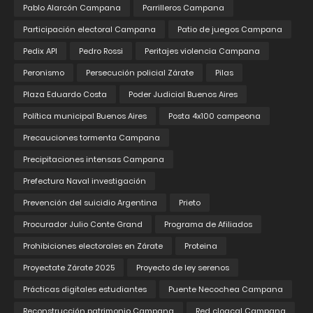
Pablo Alarcón Campana
Parrilleros Campana
Participación electoral Campana
Patio de juegos Campana
Pedix API
Pedro Rossi
Peritajes violencia Campana
Peronismo
Persecución policial Zárate
Pilas
Plaza Eduardo Costa
Poder Judicial Buenos Aires
Política municipal Buenos Aires
Posta 4x100 campeona
Precauciones tormenta Campana
Precipitaciones intensas Campana
Prefectura Naval investigación
Prevención del suicidio Argentina
Prieto
Procurador Julio Conte Grand
Programa de Afiliados
Prohibiciones electorales en Zárate
Proteina
Proyectate Zárate 2025
Proyecto de ley serenos
Prácticas digitales estudiantes
Puente Necochea Campana
Reconstrucción patrimonio Campana
Red cloacal Campana