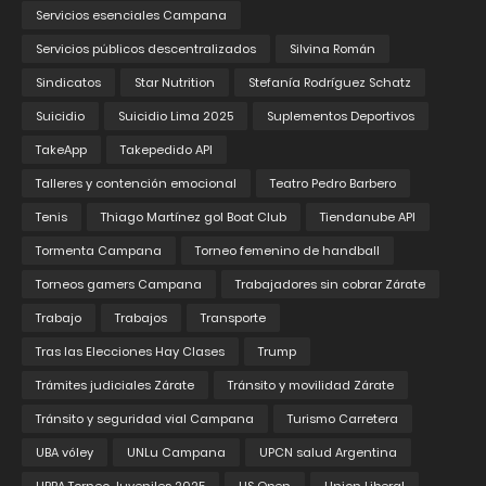
Servicios esenciales Campana
Servicios públicos descentralizados
Silvina Román
Sindicatos
Star Nutrition
Stefanía Rodríguez Schatz
Suicidio
Suicidio Lima 2025
Suplementos Deportivos
TakeApp
Takepedido API
Talleres y contención emocional
Teatro Pedro Barbero
Tenis
Thiago Martínez gol Boat Club
Tiendanube API
Tormenta Campana
Torneo femenino de handball
Torneos gamers Campana
Trabajadores sin cobrar Zárate
Trabajo
Trabajos
Transporte
Tras las Elecciones Hay Clases
Trump
Trámites judiciales Zárate
Tránsito y movilidad Zárate
Tránsito y seguridad vial Campana
Turismo Carretera
UBA vóley
UNLu Campana
UPCN salud Argentina