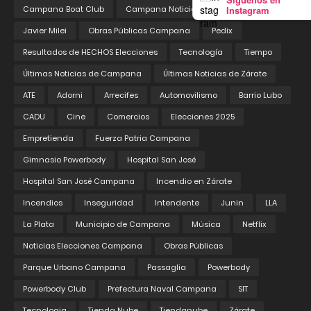
Instagram
Campana Boat Club
Campana Noticias
Educación
Javier Milei
Obras Públicas Campana
Pedix
Resultados de HECHOS Elecciones
Tecnología
Tiempo
Últimas Noticias de Campana
Últimas Noticias de Zárate
ATE
Adorni
Arrecifes
Automovilismo
Barrio Lubo
CADU
Cine
Comercios
Elecciones 2025
Empretienda
Fuerza Patria Campana
Gimnasio Powerbody
Hospital San José
Hospital San José Campana
Incendio en Zárate
Incendios
Inseguridad
Intendente
Junin
LLA
La Plata
Municipio de Campana
Música
Netflix
Noticias Elecciones Campana
Obras Públicas
Parque Urbano Campana
Passaglia
Powerbody
Powerbody Club
Prefectura Naval Campana
SIT
Tecnologia
Tienda Nube
Tiendanube
Zárate