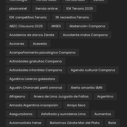
pbamarket
tienda online
10K Tenaris 2025
10K competitivo Tenaris
3K recreativo Tenaris
ABZC Clausura 2025
ANSES
Abstención Campana
Academia de danza Zárate
Accidente motos Campana
Acciones
Acevedo
Acompañamiento psicológico Campana
Actividades gratuitas Campana
Actividades infantiles Campana
Agenda cultural Campana
Agostina Lorenzo goleadora
Agustín Chiminelli perfil criminal
Alerta amarilla SMN
Alfisjeans
Anexo de Lima Juzgado de Faltas
Argentino
Armada Argentina inscripción
Arroyo Seco
Aseguradoras
Asfaltado y sumideros Lima
Aumentos
Automovilista héroe
Bailarinas Zárate Mar del Plata
Baile