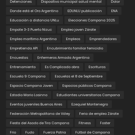
Detenciones
Dispositivo municipal salud mental
Dolar
Donde está el Oro Argentino
EDUNLU publicación
ENA
Educación a distancia UNLu
Elecciones Campana 2025
Empate 3-3 Puerto Nizuc
Empleo joven Zárate
Empleo marítimo Argentina
Empleos
Emprendedores
Empretienda API
Encubrimiento familiar femicidio
Encuestas
Enfermeros Armada Argentina
Entrenamiento
Es Complicado obra
Escrituras
Escuela 9 Campana
Escuelas el 8 de Septiembre
Espacio Campana Joven
Espacios públicos Campana
Estadio Mario Losinno
Estudiantes universitarios Campana
Eventos juveniles Buenos Aires
Ezequiel Montenegro
Federación Metropolitana de Vóley
Feria de empleo Zárate
Fiesta del Asado de Tira Campana
Fitness
Foster
Frio
Fudo
Fuerza Patria
Fútbol de Campana