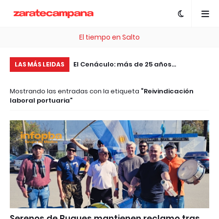
El tiempo en Salto
, esta plataforma te
El Cenáculo: más de 25 años
Fr
LAS MÁS LEIDAS
 .com Gratis
acompañando y transformando a los
Ca
Mostrando las entradas con la etiqueta
Reivindicación
jóvenes de Pergamino
op
laboral portuaria
au
Serenos de Buques mantienen reclamo tras