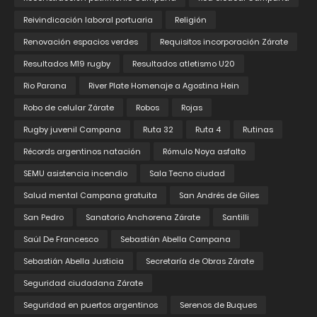
Reivindicación laboral portuaria
Religión
Renovación espacios verdes
Requisitos incorporación Zárate
Resultados M19 rugby
Resultados atletismo U20
Rio Parana
River Plate Homenaje a Agostina Hein
Robo de celular Zárate
Robos
Rojas
Rugby juvenil Campana
Ruta 32
Ruta 4
Rutinas
Récords argentinos natación
Rómulo Noya asfalto
SEMU asistencia incendio
Sala Tecno ciudad
Salud mental Campana gratuita
San Andrés de Giles
San Pedro
Sanatorio Anchorena Zárate
Santilli
Saúl De Francesco
Sebastián Abella Campana
Sebastián Abella Justicia
Secretaría de Obras Zárate
Seguridad ciudadana Zárate
Seguridad en puertos argentinos
Serenos de Buques