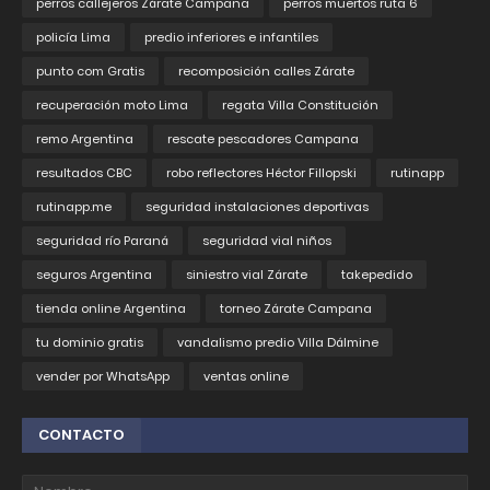
perros callejeros Zárate Campana
perros muertos ruta 6
policía Lima
predio inferiores e infantiles
punto com Gratis
recomposición calles Zárate
recuperación moto Lima
regata Villa Constitución
remo Argentina
rescate pescadores Campana
resultados CBC
robo reflectores Héctor Fillopski
rutinapp
rutinapp.me
seguridad instalaciones deportivas
seguridad río Paraná
seguridad vial niños
seguros Argentina
siniestro vial Zárate
takepedido
tienda online Argentina
torneo Zárate Campana
tu dominio gratis
vandalismo predio Villa Dálmine
vender por WhatsApp
ventas online
CONTACTO