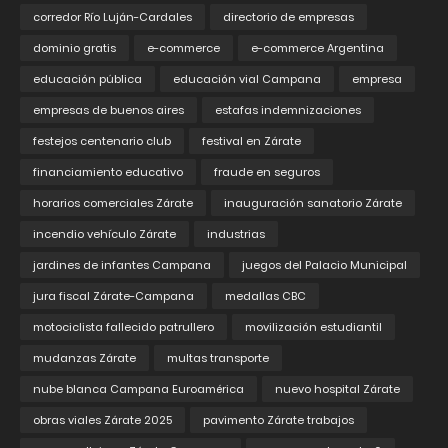
corredor Río Luján-Cardales
directorio de empresas
dominio gratis
e-commerce
e-commerce Argentina
educación pública
educación vial Campana
empresa
empresas de buenos aires
estafas indemnizaciones
festejos centenario club
festival en Zárate
financiamiento educativo
fraude en seguros
horarios comerciales Zárate
inauguración sanatorio Zárate
incendio vehículo Zárate
industrias
jardines de infantes Campana
juegos del Palacio Municipal
jura fiscal Zárate-Campana
medallas CBC
motociclista fallecido patrullero
movilización estudiantil
mudanzas Zárate
multas transporte
nube blanca Campana Euroamérica
nuevo hospital Zárate
obras viales Zárate 2025
pavimento Zárate trabajos