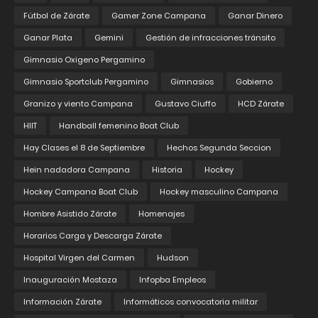
Fútbol de Zárate
Gamer Zone Campana
Ganar Dinero
Ganar Plata
Gemini
Gestión de infracciones tránsito
Gimnasio Oxigeno Pergamino
Gimnasio Sportclub Pergamino
Gimnasios
Gobierno
Granizo y viento Campana
Gustavo Ciuffo
HCD Zárate
HIIT
Handball femenino Boat Club
Hay Clases el 8 de Septiembre
Hechos Segunda Seccion
Hein nadadora Campana
Historia
Hockey
Hockey Campana Boat Club
Hockey masculino Campana
Hombre Asistido Zárate
Homenajes
Horarios Carga y Descarga Zárate
Hospital Virgen del Carmen
Hudson
Inauguración Mostaza
Infopba Empleos
Información Zárate
Informáticos convocatoria militar