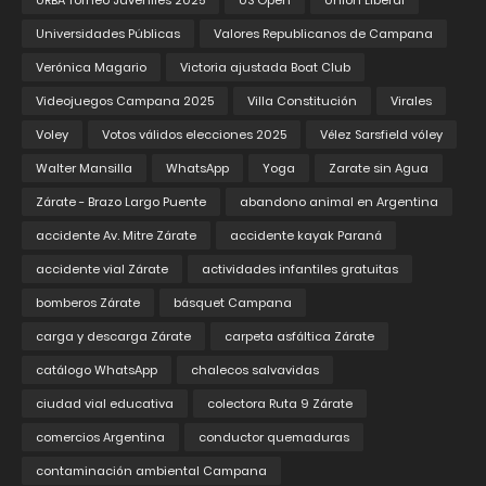
URBA Torneo Juveniles 2025
US Open
Union Liberal
Universidades Públicas
Valores Republicanos de Campana
Verónica Magario
Victoria ajustada Boat Club
Videojuegos Campana 2025
Villa Constitución
Virales
Voley
Votos válidos elecciones 2025
Vélez Sarsfield vóley
Walter Mansilla
WhatsApp
Yoga
Zarate sin Agua
Zárate - Brazo Largo Puente
abandono animal en Argentina
accidente Av. Mitre Zárate
accidente kayak Paraná
accidente vial Zárate
actividades infantiles gratuitas
bomberos Zárate
básquet Campana
carga y descarga Zárate
carpeta asfáltica Zárate
catálogo WhatsApp
chalecos salvavidas
ciudad vial educativa
colectora Ruta 9 Zárate
comercios Argentina
conductor quemaduras
contaminación ambiental Campana