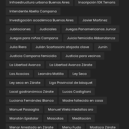
Infraestructura urbana Buenos Aires
Inscripción 10K Tenaris
Intendente Abella Campana
Investigación académica Buenos Aires
Javier Martinez
Jubilaciones
Judiciales
Juegos Panamericanos Junior
Juegos para niños Campana
Juicio femicidio Abbondanza
Julia Riera
Julián Scartascini atajada clave
Junín
Justicia Campana femicidio
Justicia para vecinos
La Libertad Avanza
La Libertad Avanza Zárate
Las Acacias
Leandro Matilla
Ley Seca
Ley seca en Zárate
Liga Provincial de básquet
Local gastronómico Zárate
Lucas Castiglioni
Luciana Fernández Blanco
Madre fallecida en casa
Manuel Passaglia
Manuel Vilela medallas oro
Maratón Epistolar
Mascotas
Meditación
Menor Arrestado en Zárate
Menu Fudo
Mostaza Zárate