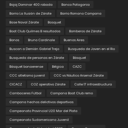
Bajaj Dominar 400 robada
Banco Patagonia
Barrio La Ilusión de Zárate
Barrio Romano Campana
Base Naval Zárate
Basquet
Boat Club Quilmes B resultados
Bomberos de Zárate
Bonos
Bruno Cardinale
Buenos Aires
Buscan a Demián Gabriel Trejo
Busqueda de Joven en el Rio
Busqueda de personas en Zárate
Básquet
Básquet bonaerense
Bélgica
CAZC
CCC atletismo juvenil
CCC vs Náutico Arsenal Zárate
CICACZ
COZ operativo Zárate
Calle 17 infraestructura
Cambaceres Fútbol
Campana Boat Club remo
Campana hechos delictivos deportivos
Campeonato Provincial U20 Mar del Plata
Campeonato Sudamericano Juvenil