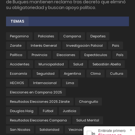
de Buques mantienen reclamo tras decreto que eliminó
su obligatoriedad y buscan apoyo político.
TEMAS
Pergamino
Policiales
Campana
Deportes
Zarate
Interés General
Investigación Policial
Pais
Política
Provincia
Elecciones
Espectáculos
País
Accidentes
Municipalidad
Salud
Sebastián Abella
Economía
Seguridad
Argentina
Clima
Cultura
HECHOS
Internacional
Lima
Elecciones en Campana 2025
Resultados Elecciones 2025 Zárate
Changuito
Douglas Haig
Fútbol
Justicia
Resultados Elecciones Campana
Salud Mental
×
San Nicolas
Solidaridad
Vecinos
Entérate primero
Síguenos en