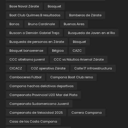
Base Naval Zárate
Basquet
Boat Club Quilmes B resultados
Bomberos de Zárate
Bonos
Bruno Cardinale
Buenos Aires
Buscan a Demián Gabriel Trejo
Busqueda de Joven en el Rio
Busqueda de personas en Zárate
Básquet
Básquet bonaerense
Bélgica
CAZC
CCC atletismo juvenil
CCC vs Náutico Arsenal Zárate
CICACZ
COZ operativo Zárate
Calle 17 infraestructura
Cambaceres Fútbol
Campana Boat Club remo
Campana hechos delictivos deportivos
Campeonato Provincial U20 Mar del Plata
Campeonato Sudamericano Juvenil
Campeonato de Velocidad 2025
Carrera Campana
Casa de los Costa Campana