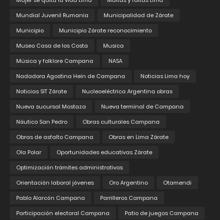
Mujer se quita la vida Lima
Multas y faltas Lima
Mundial Juvenil Rumania
Municipalidad de Zárate
Municipio
Municipio Zárate reconocimiento
Museo Casa de los Costa
Musica
Música y folklore Campana
NASA
Nadadora Agostina Hein de Campana
Noticias Lima hoy
Noticias SIT Zárate
Nucleoeléctrica Argentina obras
Nueva sucursal Mostaza
Nueva terminal de Campana
Náutico San Pedro
Obras culturales Campana
Obras de asfalto Campana
Obras en Lima Zárate
Ola Polar
Oportunidades educativas Zárate
Optimización trámites administrativos
Orientación laboral jóvenes
Oro Argentino
Otamendi
Pablo Alarcón Campana
Parrilleros Campana
Participación electoral Campana
Patio de juegos Campana