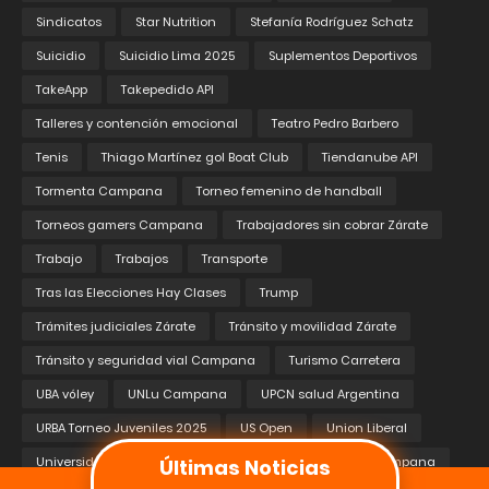
Sindicatos
Star Nutrition
Stefanía Rodríguez Schatz
Suicidio
Suicidio Lima 2025
Suplementos Deportivos
TakeApp
Takepedido API
Talleres y contención emocional
Teatro Pedro Barbero
Tenis
Thiago Martínez gol Boat Club
Tiendanube API
Tormenta Campana
Torneo femenino de handball
Torneos gamers Campana
Trabajadores sin cobrar Zárate
Trabajo
Trabajos
Transporte
Tras las Elecciones Hay Clases
Trump
Trámites judiciales Zárate
Tránsito y movilidad Zárate
Tránsito y seguridad vial Campana
Turismo Carretera
UBA vóley
UNLu Campana
UPCN salud Argentina
URBA Torneo Juveniles 2025
US Open
Union Liberal
Universidades Públicas
Valores Republicanos de Campana
Últimas Noticias