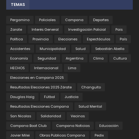
TEMAS
Pergamino
Policiales
Campana
Deportes
Zarate
Interés General
Investigación Policial
Pais
Política
Provincia
Elecciones
Espectáculos
País
Accidentes
Municipalidad
Salud
Sebastián Abella
Economía
Seguridad
Argentina
Clima
Cultura
HECHOS
Internacional
Lima
Elecciones en Campana 2025
Resultados Elecciones 2025 Zárate
Changuito
Douglas Haig
Fútbol
Justicia
Resultados Elecciones Campana
Salud Mental
San Nicolas
Solidaridad
Vecinos
Campana Boat Club
Campana Noticias
Educación
Javier Milei
Obras Públicas Campana
Pedix