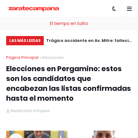
El tiempo en Salto
, esta plataforma te
Trágico accidente en Av. Mitre: falleció
El
LAS MÁS LEIDAS
 .com Gratis
el motociclista embestido por un
ac
Página Principal
Elecciones
patrullero
jó
Elecciones en Pergamino: estos
son los candidatos que
encabezan las listas confirmadas
hasta el momento
Redacción Infopba