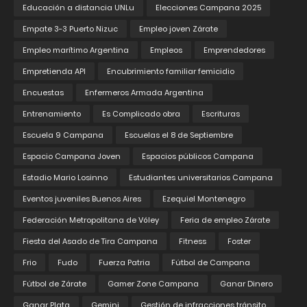
Educación a distancia UNLu
Elecciones Campana 2025
Empate 3-3 Puerto Nizuc
Empleo joven Zárate
Empleo marítimo Argentina
Empleos
Emprendedores
Empretienda API
Encubrimiento familiar femicidio
Encuestas
Enfermeros Armada Argentina
Entrenamiento
Es Complicado obra
Escrituras
Escuela 9 Campana
Escuelas el 8 de Septiembre
Espacio Campana Joven
Espacios públicos Campana
Estadio Mario Losinno
Estudiantes universitarios Campana
Eventos juveniles Buenos Aires
Ezequiel Montenegro
Federación Metropolitana de Vóley
Feria de empleo Zárate
Fiesta del Asado de Tira Campana
Fitness
Foster
Frio
Fudo
Fuerza Patria
Fútbol de Campana
Fútbol de Zárate
Gamer Zone Campana
Ganar Dinero
Ganar Plata
Gemini
Gestión de infracciones tránsito