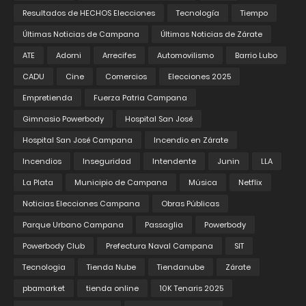
Resultados de HECHOS Elecciones
Tecnología
Tiempo
Últimas Noticias de Campana
Últimas Noticias de Zárate
ATE
Adorni
Arrecifes
Automovilismo
Barrio Lubo
CADU
Cine
Comercios
Elecciones 2025
Empretienda
Fuerza Patria Campana
Gimnasio Powerbody
Hospital San José
Hospital San José Campana
Incendio en Zárate
Incendios
Inseguridad
Intendente
Junin
LLA
La Plata
Municipio de Campana
Música
Netflix
Noticias Elecciones Campana
Obras Públicas
Parque Urbano Campana
Passaglia
Powerbody
Powerbody Club
Prefectura Naval Campana
SIT
Tecnologia
Tienda Nube
Tiendanube
Zárate
pbamarket
tienda online
10K Tenaris 2025