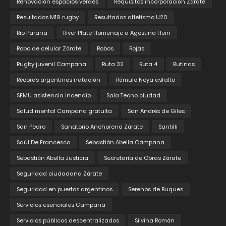
Renovación espacios verdes
Requisitos incorporación Zárate
Resultados M19 rugby
Resultados atletismo U20
Rio Parana
River Plate Homenaje a Agostina Hein
Robo de celular Zárate
Robos
Rojas
Rugby juvenil Campana
Ruta 32
Ruta 4
Rutinas
Récords argentinos natación
Rómulo Noya asfalto
SEMU asistencia incendio
Sala Tecno ciudad
Salud mental Campana gratuita
San Andrés de Giles
San Pedro
Sanatorio Anchorena Zárate
Santilli
Saúl De Francesco
Sebastián Abella Campana
Sebastián Abella Justicia
Secretaría de Obras Zárate
Seguridad ciudadana Zárate
Seguridad en puertos argentinos
Serenos de Buques
Servicios esenciales Campana
Servicios públicos descentralizados
Silvina Román