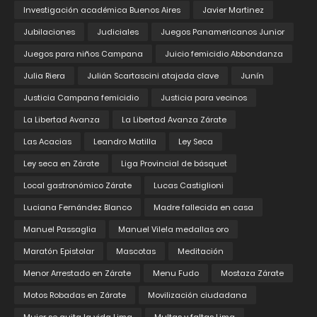
Investigación académica Buenos Aires
Javier Martinez
Jubilaciones
Judiciales
Juegos Panamericanos Junior
Juegos para niños Campana
Juicio femicidio Abbondanza
Julia Riera
Julián Scartascini atajada clave
Junín
Justicia Campana femicidio
Justicia para vecinos
La Libertad Avanza
La Libertad Avanza Zárate
Las Acacias
Leandro Matilla
Ley Seca
Ley seca en Zárate
Liga Provincial de básquet
Local gastronómico Zárate
Lucas Castiglioni
Luciana Fernández Blanco
Madre fallecida en casa
Manuel Passaglia
Manuel Vilela medallas oro
Maratón Epistolar
Mascotas
Meditación
Menor Arrestado en Zárate
Menu Fudo
Mostaza Zárate
Motos Robadas en Zárate
Movilización ciudadana