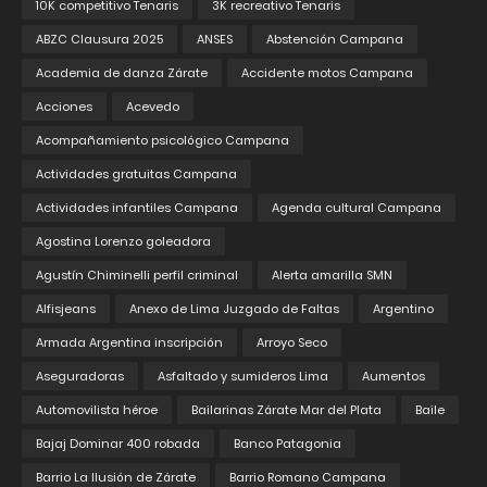
10K competitivo Tenaris
3K recreativo Tenaris
ABZC Clausura 2025
ANSES
Abstención Campana
Academia de danza Zárate
Accidente motos Campana
Acciones
Acevedo
Acompañamiento psicológico Campana
Actividades gratuitas Campana
Actividades infantiles Campana
Agenda cultural Campana
Agostina Lorenzo goleadora
Agustín Chiminelli perfil criminal
Alerta amarilla SMN
Alfisjeans
Anexo de Lima Juzgado de Faltas
Argentino
Armada Argentina inscripción
Arroyo Seco
Aseguradoras
Asfaltado y sumideros Lima
Aumentos
Automovilista héroe
Bailarinas Zárate Mar del Plata
Baile
Bajaj Dominar 400 robada
Banco Patagonia
Barrio La Ilusión de Zárate
Barrio Romano Campana