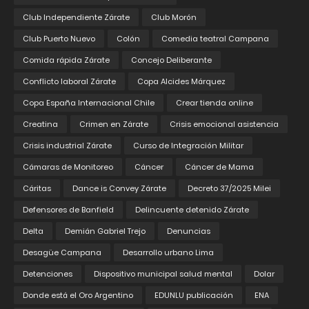
Club Independiente Zárate
Club Morón
Club Puerto Nuevo
Colón
Comedia teatral Campana
Comida rápida Zárate
Concejo Deliberante
Conflicto laboral Zárate
Copa Alcides Márquez
Copa España Internacional Chile
Crear tienda online
Creatina
Crimen en Zárate
Crisis emocional asistencia
Crisis industrial Zárate
Curso de Integración Militar
Cámaras de Monitoreo
Cáncer
Cáncer de Mama
Cáritas
Dance is Convey Zárate
Decreto 37/2025 Milei
Defensores de Banfield
Delincuente detenido Zárate
Delta
Demián Gabriel Trejo
Denuncias
Desagüe Campana
Desarrollo urbano Lima
Detenciones
Dispositivo municipal salud mental
Dolar
Donde está el Oro Argentino
EDUNLU publicación
ENA