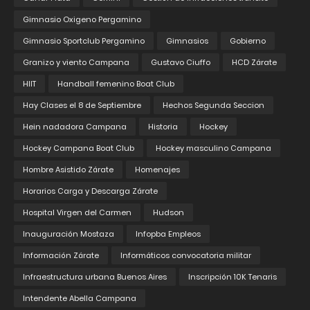
Gimnasio Oxigeno Pergamino
Gimnasio Sportclub Pergamino
Gimnasios
Gobierno
Granizo y viento Campana
Gustavo Ciuffo
HCD Zárate
HIIT
Handball femenino Boat Club
Hay Clases el 8 de Septiembre
Hechos Segunda Seccion
Hein nadadora Campana
Historia
Hockey
Hockey Campana Boat Club
Hockey masculino Campana
Hombre Asistido Zárate
Homenajes
Horarios Carga y Descarga Zárate
Hospital Virgen del Carmen
Hudson
Inauguración Mostaza
Infopba Empleos
Información Zárate
Informáticos convocatoria militar
Infraestructura urbana Buenos Aires
Inscripción 10K Tenaris
Intendente Abella Campana