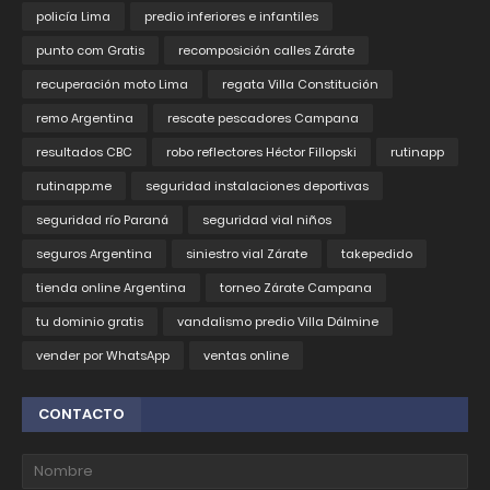
policía Lima
predio inferiores e infantiles
punto com Gratis
recomposición calles Zárate
recuperación moto Lima
regata Villa Constitución
remo Argentina
rescate pescadores Campana
resultados CBC
robo reflectores Héctor Fillopski
rutinapp
rutinapp.me
seguridad instalaciones deportivas
seguridad río Paraná
seguridad vial niños
seguros Argentina
siniestro vial Zárate
takepedido
tienda online Argentina
torneo Zárate Campana
tu dominio gratis
vandalismo predio Villa Dálmine
vender por WhatsApp
ventas online
CONTACTO