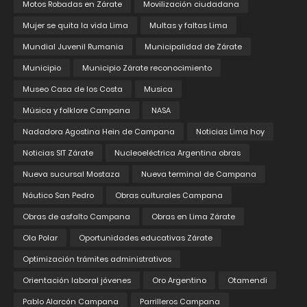
Motos Robadas en Zárate
Movilización ciudadana
Mujer se quita la vida Lima
Multas y faltas Lima
Mundial Juvenil Rumania
Municipalidad de Zárate
Municipio
Municipio Zárate reconocimiento
Museo Casa de los Costa
Musica
Música y folklore Campana
NASA
Nadadora Agostina Hein de Campana
Noticias Lima hoy
Noticias SIT Zárate
Nucleoeléctrica Argentina obras
Nueva sucursal Mostaza
Nueva terminal de Campana
Náutico San Pedro
Obras culturales Campana
Obras de asfalto Campana
Obras en Lima Zárate
Ola Polar
Oportunidades educativas Zárate
Optimización trámites administrativos
Orientación laboral jóvenes
Oro Argentino
Otamendi
Pablo Alarcón Campana
Parrilleros Campana