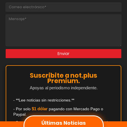
Suscribite a not.plus
Premium.
Apoyas al periodismo independiente.
- **Lee noticias sin restricciones.**
$1 dólar
- Por solo
pagando con Mercado Pago o
Paypal.
Últimas Noticias
- Descuentos exclusivos de hasta el 50% en comercios