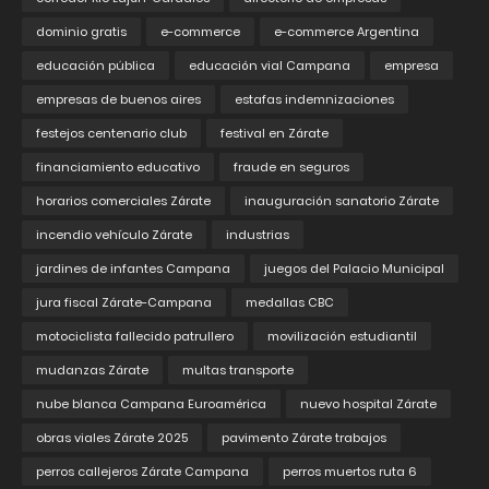
dominio gratis
e-commerce
e-commerce Argentina
educación pública
educación vial Campana
empresa
empresas de buenos aires
estafas indemnizaciones
festejos centenario club
festival en Zárate
financiamiento educativo
fraude en seguros
horarios comerciales Zárate
inauguración sanatorio Zárate
incendio vehículo Zárate
industrias
jardines de infantes Campana
juegos del Palacio Municipal
jura fiscal Zárate-Campana
medallas CBC
motociclista fallecido patrullero
movilización estudiantil
mudanzas Zárate
multas transporte
nube blanca Campana Euroamérica
nuevo hospital Zárate
obras viales Zárate 2025
pavimento Zárate trabajos
perros callejeros Zárate Campana
perros muertos ruta 6