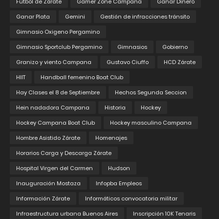
Fútbol de Zárate
Gamer Zone Campana
Ganar Dinero
Ganar Plata
Gemini
Gestión de infracciones tránsito
Gimnasio Oxigeno Pergamino
Gimnasio Sportclub Pergamino
Gimnasios
Gobierno
Granizo y viento Campana
Gustavo Ciuffo
HCD Zárate
HIIT
Handball femenino Boat Club
Hay Clases el 8 de Septiembre
Hechos Segunda Seccion
Hein nadadora Campana
Historia
Hockey
Hockey Campana Boat Club
Hockey masculino Campana
Hombre Asistido Zárate
Homenajes
Horarios Carga y Descarga Zárate
Hospital Virgen del Carmen
Hudson
Inauguración Mostaza
Infopba Empleos
Información Zárate
Informáticos convocatoria militar
Infraestructura urbana Buenos Aires
Inscripción 10K Tenaris