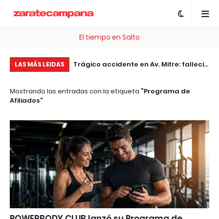
El tiempo en Salto
, esta plataforma te
Trágico accidente en Av. Mitre: falleció
Pe
LAS MÁS LEIDAS
 .com Gratis
el motociclista embestido por un
pl
Mostrando las entradas con la etiqueta
Programa de
patrullero
pa
Afiliados
Ar
POWERBODY CLUB lanzó su Programa de