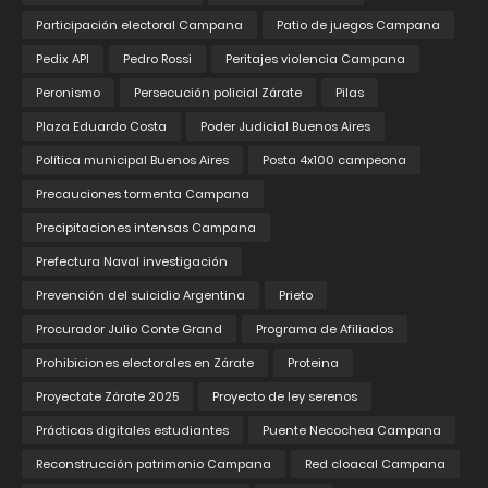
Participación electoral Campana
Patio de juegos Campana
Pedix API
Pedro Rossi
Peritajes violencia Campana
Peronismo
Persecución policial Zárate
Pilas
Plaza Eduardo Costa
Poder Judicial Buenos Aires
Política municipal Buenos Aires
Posta 4x100 campeona
Precauciones tormenta Campana
Precipitaciones intensas Campana
Prefectura Naval investigación
Prevención del suicidio Argentina
Prieto
Procurador Julio Conte Grand
Programa de Afiliados
Prohibiciones electorales en Zárate
Proteina
Proyectate Zárate 2025
Proyecto de ley serenos
Prácticas digitales estudiantes
Puente Necochea Campana
Reconstrucción patrimonio Campana
Red cloacal Campana