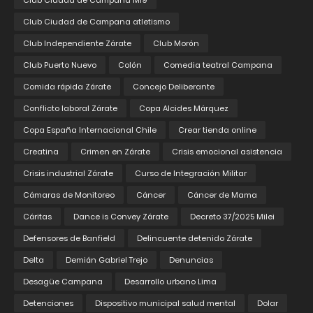
Club Ciudad de Campana M19
Club Ciudad de Campana atletismo
Club Independiente Zárate
Club Morón
Club Puerto Nuevo
Colón
Comedia teatral Campana
Comida rápida Zárate
Concejo Deliberante
Conflicto laboral Zárate
Copa Alcides Márquez
Copa España Internacional Chile
Crear tienda online
Creatina
Crimen en Zárate
Crisis emocional asistencia
Crisis industrial Zárate
Curso de Integración Militar
Cámaras de Monitoreo
Cáncer
Cáncer de Mama
Cáritas
Dance is Convey Zárate
Decreto 37/2025 Milei
Defensores de Banfield
Delincuente detenido Zárate
Delta
Demián Gabriel Trejo
Denuncias
Desagüe Campana
Desarrollo urbano Lima
Detenciones
Dispositivo municipal salud mental
Dolar