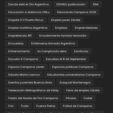
Donde está el Oro Argentino
EDUNLU publicación
ENA
Educación a distancia UNLu
Elecciones Campana 2025
Empate 3-3 Puerto Nizuc
Empleo joven Zárate
Empleo marítimo Argentina
Empleos
Emprendedores
Empretienda API
Encubrimiento familiar femicidio
Encuestas
Enfermeros Armada Argentina
Entrenamiento
Es Complicado obra
Escrituras
Escuela 9 Campana
Escuelas el 8 de Septiembre
Espacio Campana Joven
Espacios públicos Campana
Estadio Mario Losinno
Estudiantes universitarios Campana
Eventos juveniles Buenos Aires
Ezequiel Montenegro
Federación Metropolitana de Vóley
Feria de empleo Zárate
Fiesta del Asado de Tira Campana
Fitness
Foster
Frio
Fudo
Fuerza Patria
Fútbol de Campana