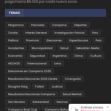
paga hasta $9.000 por cada nuevo socio.
TEMAS
Pergamino
Policiales
Campana
Deportes
Zarate
Interés General
Investigación Policial
Pais
Política
Provincia
Elecciones
Espectáculos
País
Accidentes
Municipalidad
Salud
Sebastián Abella
Economía
Seguridad
Argentina
Clima
Cultura
HECHOS
Internacional
Lima
Elecciones en Campana 2025
Resultados Elecciones 2025 Zárate
Changuito
Douglas Haig
Fútbol
Justicia
Resultados Elecciones Campana
Salud Mental
San Nicolas
Solidaridad
Vecinos
×
Entérate primero
Campana Boat Club
Campana Noticias
Educación
Síguenos en