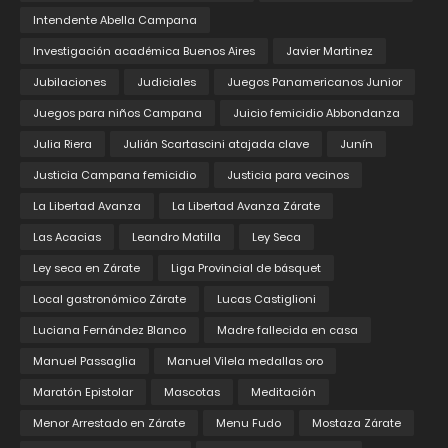
Intendente Abella Campana
Investigación académica Buenos Aires
Javier Martinez
Jubilaciones
Judiciales
Juegos Panamericanos Junior
Juegos para niños Campana
Juicio femicidio Abbondanza
Julia Riera
Julián Scartascini atajada clave
Junín
Justicia Campana femicidio
Justicia para vecinos
La Libertad Avanza
La Libertad Avanza Zárate
Las Acacias
Leandro Matilla
Ley Seca
Ley seca en Zárate
Liga Provincial de básquet
Local gastronómico Zárate
Lucas Castiglioni
Luciana Fernández Blanco
Madre fallecida en casa
Manuel Passaglia
Manuel Vilela medallas oro
Maratón Epistolar
Mascotas
Meditación
Menor Arrestado en Zárate
Menu Fudo
Mostaza Zárate