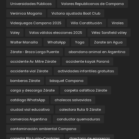
Universidades Públicas
Valores Republicanos de Campana
Verónica Magario
Victoria ajustada Boat Club
Videojuegos Campana 2025
Villa Constitución
Virales
Voley
Votos válidos elecciones 2025
Vélez Sarsfield vóley
Walter Mansilla
WhatsApp
Yoga
Zarate sin Agua
Zárate - Brazo Largo Puente
abandono animal en Argentina
accidente Av. Mitre Zárate
accidente kayak Paraná
accidente vial Zárate
actividades infantiles gratuitas
bomberos Zárate
básquet Campana
carga y descarga Zárate
carpeta asfáltica Zárate
catálogo WhatsApp
chalecos salvavidas
ciudad vial educativa
colectora Ruta 9 Zárate
comercios Argentina
conductor quemaduras
contaminación ambiental Campana
corredor Río Luján-Cardales
directorio de empresas