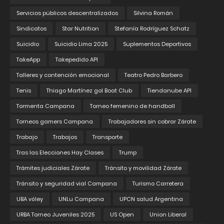
Servicios públicos descentralizados
Silvina Román
Sindicatos
Star Nutrition
Stefanía Rodríguez Schatz
Suicidio
Suicidio Lima 2025
Suplementos Deportivos
TakeApp
Takepedido API
Talleres y contención emocional
Teatro Pedro Barbero
Tenis
Thiago Martínez gol Boat Club
Tiendanube API
Tormenta Campana
Torneo femenino de handball
Torneos gamers Campana
Trabajadores sin cobrar Zárate
Trabajo
Trabajos
Transporte
Tras las Elecciones Hay Clases
Trump
Trámites judiciales Zárate
Tránsito y movilidad Zárate
Tránsito y seguridad vial Campana
Turismo Carretera
UBA vóley
UNLu Campana
UPCN salud Argentina
URBA Torneo Juveniles 2025
US Open
Union Liberal