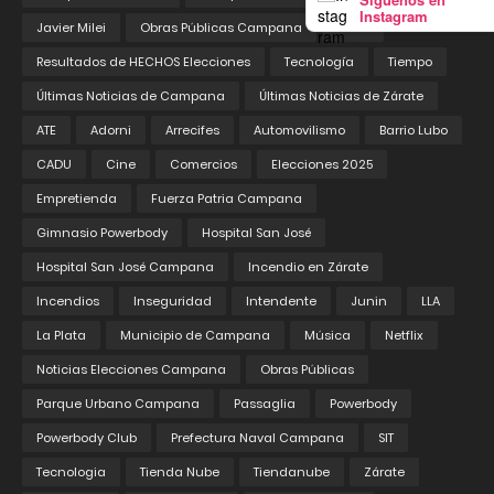
Instagram
Javier Milei
Obras Públicas Campana
Pedix
Resultados de HECHOS Elecciones
Tecnología
Tiempo
Últimas Noticias de Campana
Últimas Noticias de Zárate
ATE
Adorni
Arrecifes
Automovilismo
Barrio Lubo
CADU
Cine
Comercios
Elecciones 2025
Empretienda
Fuerza Patria Campana
Gimnasio Powerbody
Hospital San José
Hospital San José Campana
Incendio en Zárate
Incendios
Inseguridad
Intendente
Junin
LLA
La Plata
Municipio de Campana
Música
Netflix
Noticias Elecciones Campana
Obras Públicas
Parque Urbano Campana
Passaglia
Powerbody
Powerbody Club
Prefectura Naval Campana
SIT
Tecnologia
Tienda Nube
Tiendanube
Zárate