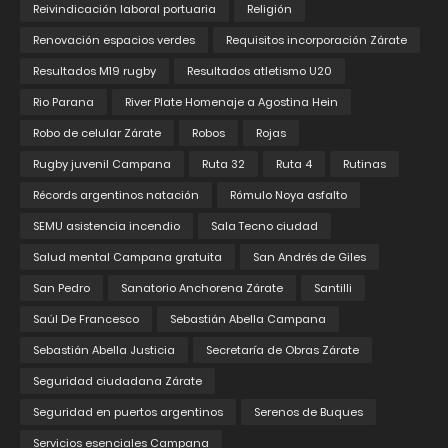
Reivindicación laboral portuaria
Religión
Renovación espacios verdes
Requisitos incorporación Zárate
Resultados M19 rugby
Resultados atletismo U20
Rio Parana
River Plate Homenaje a Agostina Hein
Robo de celular Zárate
Robos
Rojas
Rugby juvenil Campana
Ruta 32
Ruta 4
Rutinas
Récords argentinos natación
Rómulo Noya asfalto
SEMU asistencia incendio
Sala Tecno ciudad
Salud mental Campana gratuita
San Andrés de Giles
San Pedro
Sanatorio Anchorena Zárate
Santilli
Saúl De Francesco
Sebastián Abella Campana
Sebastián Abella Justicia
Secretaría de Obras Zárate
Seguridad ciudadana Zárate
Seguridad en puertos argentinos
Serenos de Buques
Servicios esenciales Campana