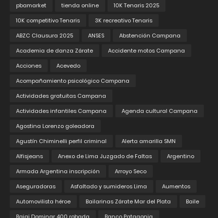
pbamarket
tienda online
10K Tenaris 2025
10K competitivo Tenaris
3K recreativo Tenaris
ABZC Clausura 2025
ANSES
Abstención Campana
Academia de danza Zárate
Accidente motos Campana
Acciones
Acevedo
Acompañamiento psicológico Campana
Actividades gratuitas Campana
Actividades infantiles Campana
Agenda cultural Campana
Agostina Lorenzo goleadora
Agustín Chiminelli perfil criminal
Alerta amarilla SMN
Alfisjeans
Anexo de Lima Juzgado de Faltas
Argentino
Armada Argentina inscripción
Arroyo Seco
Aseguradoras
Asfaltado y sumideros Lima
Aumentos
Automovilista héroe
Bailarinas Zárate Mar del Plata
Baile
Bajaj Dominar 400 robada
Banco Patagonia