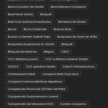
Barrio La Ilusión de Zárate
Barrio Romano Campana
Base Naval Zárate
Basquet
Boat Club Quilmes B resultados
Bomberos de Zárate
Bonos
Bruno Cardinale
Buenos Aires
Buscan a Demián Gabriel Trejo
Busqueda de Joven en el Rio
Busqueda de personas en Zárate
Básquet
Básquet bonaerense
Bélgica
CAZC
CCC atletismo juvenil
CCC vs Náutico Arsenal Zárate
CICACZ
COZ operativo Zárate
Calle 17 infraestructura
Cambaceres Fútbol
Campana Boat Club remo
Campana hechos delictivos deportivos
Campeonato Provincial U20 Mar del Plata
Campeonato Sudamericano Juvenil
Campeonato de Velocidad 2025
Carrera Campana