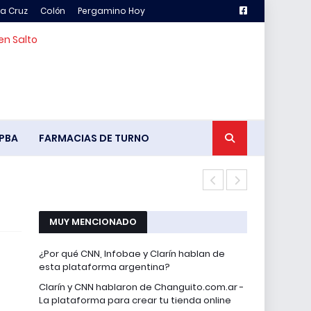
la Cruz
Colón
Pergamino Hoy
en Salto
PBA
FARMACIAS DE TURNO
Pency vs. Ch
MUY MENCIONADO
¿Por qué CNN, Infobae y Clarín hablan de
esta plataforma argentina?
Clarín y CNN hablaron de Changuito.com.ar -
La plataforma para crear tu tienda online