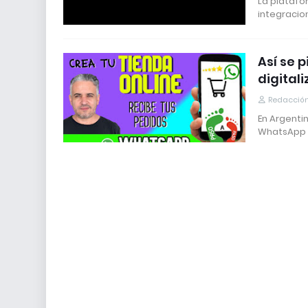
La platafo
integracio
Así se 
digital
Redacción
En Argentin
WhatsApp 