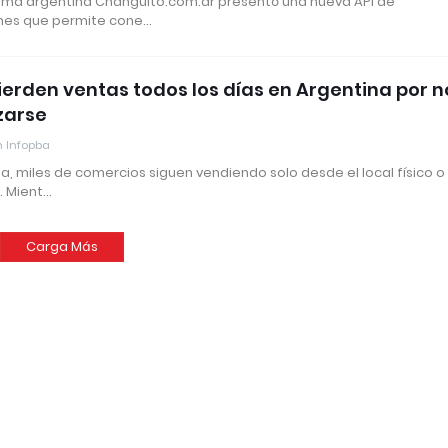
rma argentina Changuito.com.ar presentó una nueva API de
nes que permite cone…
pierden ventas todos los días en Argentina por n
izarse
 Infopba
a, miles de comercios siguen vendiendo solo desde el local físico o
. Mient…
Carga Más