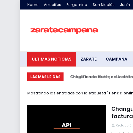
Home
Arrecifes
Pergamino
San Nicolás
Junín
ÚLTIMAS NOTICIAS
ZÁRATE
CAMPANA
Trágico accidente en Av. Mitre: 
LAS MÁS LEIDAS
Mostrando las entradas con la etiqueta
tienda onli
Changui
factura
Redacción