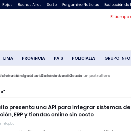
Rojas
Buenos Aires
Salto
Pergamino Noticias
Exaltación de 
El tiempo 
LIMA
PROVINCIA
PAIS
POLICIALES
GRUPO INFO
falleció el motociclista embestido por un patrullero
ne
to presenta una API para integrar sistemas de
ción, ERP y tiendas online sin costo
 Infopba