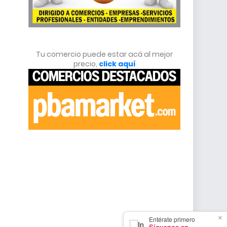
Tu comercio puede estar acá al mejor
precio,
click aquí
×
Entérate primero
Síguenos en