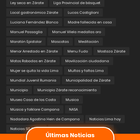
Ley seca en Zárate
Liga Provincial de básquet
Local gastronómico Zárate
Lucas Castiglioni
Luciana Fernández Blanco
Madre fallecida en casa
Manuel Passaglia
Manuel Vilela medallas oro
Maratón Epistolar
Mascotas
Meditación
Menor Arrestado en Zárate
Menu Fudo
Mostaza Zárate
Motos Robadas en Zárate
Movilización ciudadana
Mujer se quita la vida Lima
Multas y faltas Lima
Mundial Juvenil Rumania
Municipalidad de Zárate
Municipio
Municipio Zárate reconocimiento
Museo Casa de los Costa
Musica
Música y folklore Campana
NASA
Nadadora Agostina Hein de Campana
Noticias Lima hoy
Noticias SIT Zárate
Nucleoeléctrica Argentina obras
Últimas Noticias
Nueva sucursal Mostaza
Nueva terminal de Campana