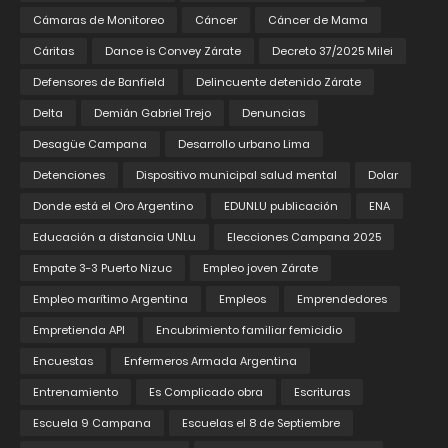
Cámaras de Monitoreo
Cáncer
Cáncer de Mama
Cáritas
Dance is Convey Zárate
Decreto 37/2025 Milei
Defensores de Banfield
Delincuente detenido Zárate
Delta
Demián Gabriel Trejo
Denuncias
Desagüe Campana
Desarrollo urbano Lima
Detenciones
Dispositivo municipal salud mental
Dolar
Donde está el Oro Argentino
EDUNLU publicación
ENA
Educación a distancia UNLu
Elecciones Campana 2025
Empate 3-3 Puerto Nizuc
Empleo joven Zárate
Empleo marítimo Argentina
Empleos
Emprendedores
Empretienda API
Encubrimiento familiar femicidio
Encuestas
Enfermeros Armada Argentina
Entrenamiento
Es Complicado obra
Escrituras
Escuela 9 Campana
Escuelas el 8 de Septiembre