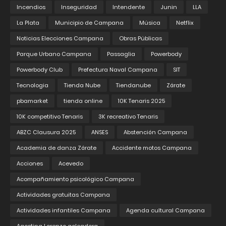
Incendios
Inseguridad
Intendente
Junin
LLA
La Plata
Municipio de Campana
Música
Netflix
Noticias Elecciones Campana
Obras Públicas
Parque Urbano Campana
Passaglia
Powerbody
Powerbody Club
Prefectura Naval Campana
SIT
Tecnologia
Tienda Nube
Tiendanube
Zárate
pbamarket
tienda online
10K Tenaris 2025
10K competitivo Tenaris
3K recreativo Tenaris
ABZC Clausura 2025
ANSES
Abstención Campana
Academia de danza Zárate
Accidente motos Campana
Acciones
Acevedo
Acompañamiento psicológico Campana
Actividades gratuitas Campana
Actividades infantiles Campana
Agenda cultural Campana