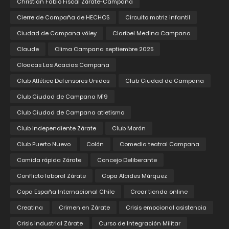
Christian Fabio Fiscal Zárate-Campana
Cierre de Campaña de HECHOS
Circuito motriz infantil
Ciudad de Campana vóley
Claribel Medina Campana
Claude
Clima Campana septiembre 2025
Cloacas Las Acacias Campana
Club Atlético Defensores Unidos
Club Ciudad de Campana
Club Ciudad de Campana M19
Club Ciudad de Campana atletismo
Club Independiente Zárate
Club Morón
Club Puerto Nuevo
Colón
Comedia teatral Campana
Comida rápida Zárate
Concejo Deliberante
Conflicto laboral Zárate
Copa Alcides Márquez
Copa España Internacional Chile
Crear tienda online
Creatina
Crimen en Zárate
Crisis emocional asistencia
Crisis industrial Zárate
Curso de Integración Militar