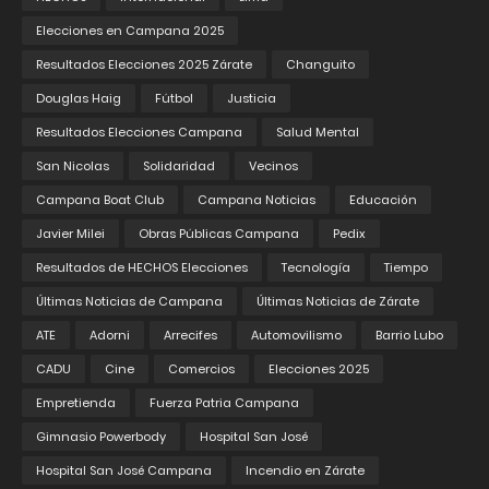
Elecciones en Campana 2025
Resultados Elecciones 2025 Zárate
Changuito
Douglas Haig
Fútbol
Justicia
Resultados Elecciones Campana
Salud Mental
San Nicolas
Solidaridad
Vecinos
Campana Boat Club
Campana Noticias
Educación
Javier Milei
Obras Públicas Campana
Pedix
Resultados de HECHOS Elecciones
Tecnología
Tiempo
Últimas Noticias de Campana
Últimas Noticias de Zárate
ATE
Adorni
Arrecifes
Automovilismo
Barrio Lubo
CADU
Cine
Comercios
Elecciones 2025
Empretienda
Fuerza Patria Campana
Gimnasio Powerbody
Hospital San José
Hospital San José Campana
Incendio en Zárate