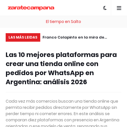
El tiempo en Salto
de 25 años
Franco Colapinto en la mira de
La
LAS MÁS LEIDAS
ransformando a los
Cadillac para la Fórmula 1: una
se
Las 10 mejores plataformas para
mino
oportunidad histórica para el
crear una tienda online con
automovilismo argentino
pedidos por WhatsApp en
Argentina: análisis 2026
Cada vez más comercios buscan una tienda online que
permita recibir pedidos directamente por WhatsApp sin
perder tiempo ni cometer errores. En este análisis se
comparan diez plataformas con presencia en Argentina
orientadas a ese modelo de venta, repasando sus