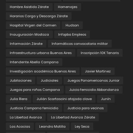
Hombre Asistido Zárate
Homenajes
Horarios Carga y Descarga Zárate
Hospital Virgen del Carmen
Hudson
Inauguración Mostaza
Infopba Empleos
Información Zárate
Informáticos convocatoria militar
Infraestructura urbana Buenos Aires
Inscripción 10K Tenaris
Intendente Abella Campana
Investigación académica Buenos Aires
Javier Martinez
Jubilaciones
Judiciales
Juegos Panamericanos Junior
Juegos para niños Campana
Juicio femicidio Abbondanza
Julia Riera
Julián Scartascini atajada clave
Junín
Justicia Campana femicidio
Justicia para vecinos
La Libertad Avanza
La Libertad Avanza Zárate
Las Acacias
Leandro Matilla
Ley Seca