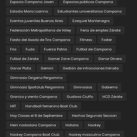
Espacio Campana Joven
Espacios públicos Campana
Estadio Mario Losinno
Estudiantes universitarios Campana
Eventos juveniles Buenos Aires
Ezequiel Montenegro
Federación Metropolitana de Vóley
Feria de empleo Zárate
Fiesta del Asado de Tira Campana
Fitness
Foster
Frio
Fudo
Fuerza Patria
Fútbol de Campana
Fútbol de Zárate
Gamer Zone Campana
Ganar Dinero
Ganar Plata
Gemini
Gestión de infracciones tránsito
Gimnasio Oxigeno Pergamino
Gimnasio Sportclub Pergamino
Gimnasios
Gobierno
Granizo y viento Campana
Gustavo Ciuffo
HCD Zárate
HIIT
Handball femenino Boat Club
Hay Clases el 8 de Septiembre
Hechos Segunda Seccion
Hein nadadora Campana
Historia
Hockey
Hockey Campana Boat Club
Hockey masculino Campana