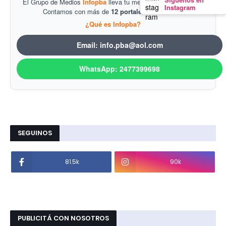
El Grupo de Medios
Infopba
lleva tu mensaje al mejor precio.
Instagram
Contamos con más de
12 portales de noticias
.
¿Qué es Infopba?
Email: info.pba@aol.com
WhatsApp: 2477399698
SEGUINOS
81.5k
90k
PUBLICITÁ CON NOSOTROS