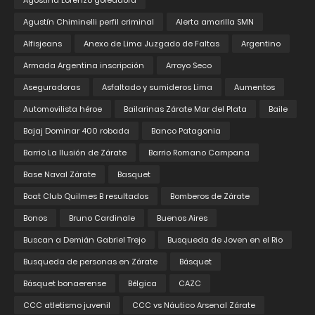
Agostina Lorenzo goleadora
Agustín Chiminelli perfil criminal
Alerta amarilla SMN
Alfisjeans
Anexo de Lima Juzgado de Faltas
Argentino
Armada Argentina inscripción
Arroyo Seco
Aseguradoras
Asfaltado y sumideros Lima
Aumentos
Automovilista héroe
Bailarinas Zárate Mar del Plata
Baile
Bajaj Dominar 400 robada
Banco Patagonia
Barrio La Ilusión de Zárate
Barrio Romano Campana
Base Naval Zárate
Basquet
Boat Club Quilmes B resultados
Bomberos de Zárate
Bonos
Bruno Cardinale
Buenos Aires
Buscan a Demián Gabriel Trejo
Busqueda de Joven en el Rio
Busqueda de personas en Zárate
Básquet
Básquet bonaerense
Bélgica
CAZC
CCC atletismo juvenil
CCC vs Náutico Arsenal Zárate