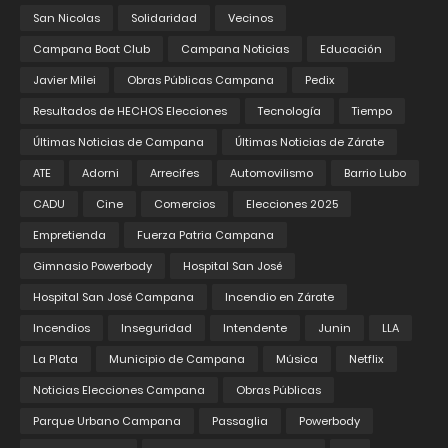
San Nicolas
Solidaridad
Vecinos
Campana Boat Club
Campana Noticias
Educación
Javier Milei
Obras Públicas Campana
Pedix
Resultados de HECHOS Elecciones
Tecnología
Tiempo
Últimas Noticias de Campana
Últimas Noticias de Zárate
ATE
Adorni
Arrecifes
Automovilismo
Barrio Lubo
CADU
Cine
Comercios
Elecciones 2025
Empretienda
Fuerza Patria Campana
Gimnasio Powerbody
Hospital San José
Hospital San José Campana
Incendio en Zárate
Incendios
Inseguridad
Intendente
Junin
LLA
La Plata
Municipio de Campana
Música
Netflix
Noticias Elecciones Campana
Obras Públicas
Parque Urbano Campana
Passaglia
Powerbody