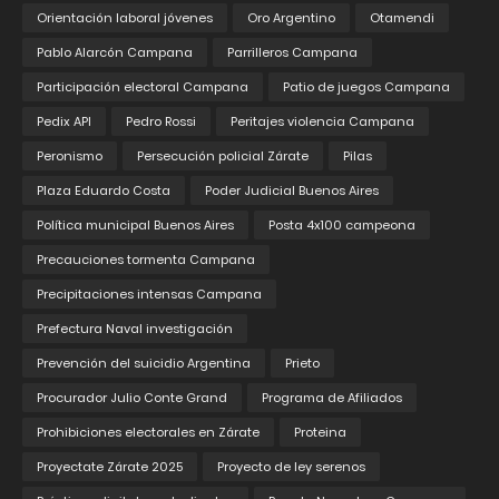
Orientación laboral jóvenes
Oro Argentino
Otamendi
Pablo Alarcón Campana
Parrilleros Campana
Participación electoral Campana
Patio de juegos Campana
Pedix API
Pedro Rossi
Peritajes violencia Campana
Peronismo
Persecución policial Zárate
Pilas
Plaza Eduardo Costa
Poder Judicial Buenos Aires
Política municipal Buenos Aires
Posta 4x100 campeona
Precauciones tormenta Campana
Precipitaciones intensas Campana
Prefectura Naval investigación
Prevención del suicidio Argentina
Prieto
Procurador Julio Conte Grand
Programa de Afiliados
Prohibiciones electorales en Zárate
Proteina
Proyectate Zárate 2025
Proyecto de ley serenos