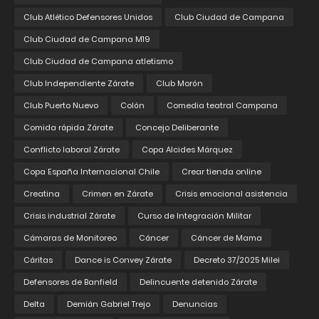
Club Atlético Defensores Unidos
Club Ciudad de Campana
Club Ciudad de Campana M19
Club Ciudad de Campana atletismo
Club Independiente Zárate
Club Morón
Club Puerto Nuevo
Colón
Comedia teatral Campana
Comida rápida Zárate
Concejo Deliberante
Conflicto laboral Zárate
Copa Alcides Márquez
Copa España Internacional Chile
Crear tienda online
Creatina
Crimen en Zárate
Crisis emocional asistencia
Crisis industrial Zárate
Curso de Integración Militar
Cámaras de Monitoreo
Cáncer
Cáncer de Mama
Cáritas
Dance is Convey Zárate
Decreto 37/2025 Milei
Defensores de Banfield
Delincuente detenido Zárate
Delta
Demián Gabriel Trejo
Denuncias