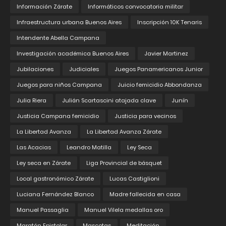
Información Zárate
Informáticos convocatoria militar
Infraestructura urbana Buenos Aires
Inscripción 10K Tenaris
Intendente Abella Campana
Investigación académica Buenos Aires
Javier Martinez
Jubilaciones
Judiciales
Juegos Panamericanos Junior
Juegos para niños Campana
Juicio femicidio Abbondanza
Julia Riera
Julián Scartascini atajada clave
Junín
Justicia Campana femicidio
Justicia para vecinos
La Libertad Avanza
La Libertad Avanza Zárate
Las Acacias
Leandro Matilla
Ley Seca
Ley seca en Zárate
Liga Provincial de básquet
Local gastronómico Zárate
Lucas Castiglioni
Luciana Fernández Blanco
Madre fallecida en casa
Manuel Passaglia
Manuel Vilela medallas oro
Maratón Epistolar
Mascotas
Meditación