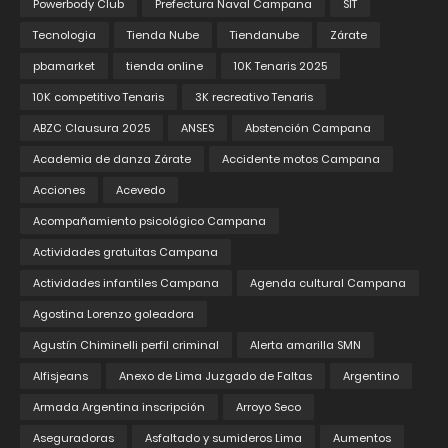
Powerbody Club
Prefectura Naval Campana
SIT
Tecnologia
Tienda Nube
Tiendanube
Zárate
pbamarket
tienda online
10K Tenaris 2025
10K competitivo Tenaris
3K recreativo Tenaris
ABZC Clausura 2025
ANSES
Abstención Campana
Academia de danza Zárate
Accidente motos Campana
Acciones
Acevedo
Acompañamiento psicológico Campana
Actividades gratuitas Campana
Actividades infantiles Campana
Agenda cultural Campana
Agostina Lorenzo goleadora
Agustín Chiminelli perfil criminal
Alerta amarilla SMN
Alfisjeans
Anexo de Lima Juzgado de Faltas
Argentino
Armada Argentina inscripción
Arroyo Seco
Aseguradoras
Asfaltado y sumideros Lima
Aumentos