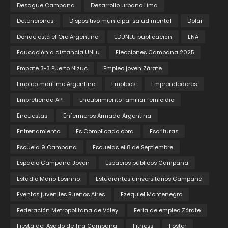
Desagüe Campana
Desarrollo urbano Lima
Detenciones
Dispositivo municipal salud mental
Dolar
Donde está el Oro Argentino
EDUNLU publicación
ENA
Educación a distancia UNLu
Elecciones Campana 2025
Empate 3-3 Puerto Nizuc
Empleo joven Zárate
Empleo marítimo Argentina
Empleos
Emprendedores
Empretienda API
Encubrimiento familiar femicidio
Encuestas
Enfermeros Armada Argentina
Entrenamiento
Es Complicado obra
Escrituras
Escuela 9 Campana
Escuelas el 8 de Septiembre
Espacio Campana Joven
Espacios públicos Campana
Estadio Mario Losinno
Estudiantes universitarios Campana
Eventos juveniles Buenos Aires
Ezequiel Montenegro
Federación Metropolitana de Vóley
Feria de empleo Zárate
Fiesta del Asado de Tira Campana
Fitness
Foster