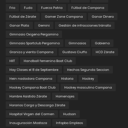
Frio
Fudo
Fuerza Patria
Fútbol de Campana
Fútbol de Zárate
Gamer Zone Campana
Ganar Dinero
Ganar Plata
Gemini
Gestión de infracciones tránsito
Gimnasio Oxigeno Pergamino
Gimnasio Sportclub Pergamino
Gimnasios
Gobierno
Granizo y viento Campana
Gustavo Ciuffo
HCD Zárate
HIIT
Handball femenino Boat Club
Hay Clases el 8 de Septiembre
Hechos Segunda Seccion
Hein nadadora Campana
Historia
Hockey
Hockey Campana Boat Club
Hockey masculino Campana
Hombre Asistido Zárate
Homenajes
Horarios Carga y Descarga Zárate
Hospital Virgen del Carmen
Hudson
Inauguración Mostaza
Infopba Empleos