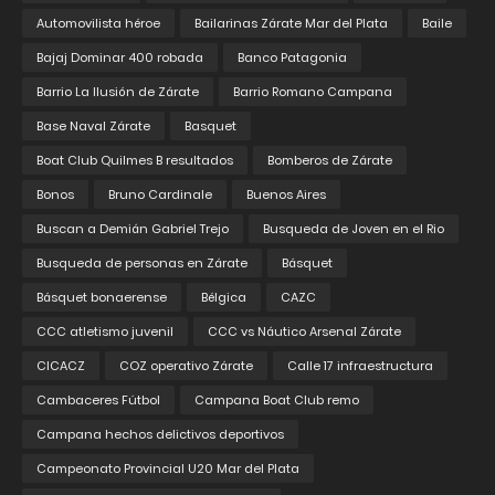
Automovilista héroe
Bailarinas Zárate Mar del Plata
Baile
Bajaj Dominar 400 robada
Banco Patagonia
Barrio La Ilusión de Zárate
Barrio Romano Campana
Base Naval Zárate
Basquet
Boat Club Quilmes B resultados
Bomberos de Zárate
Bonos
Bruno Cardinale
Buenos Aires
Buscan a Demián Gabriel Trejo
Busqueda de Joven en el Rio
Busqueda de personas en Zárate
Básquet
Básquet bonaerense
Bélgica
CAZC
CCC atletismo juvenil
CCC vs Náutico Arsenal Zárate
CICACZ
COZ operativo Zárate
Calle 17 infraestructura
Cambaceres Fútbol
Campana Boat Club remo
Campana hechos delictivos deportivos
Campeonato Provincial U20 Mar del Plata