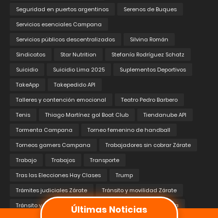
Seguridad en puertos argentinos
Serenos de Buques
Servicios esenciales Campana
Servicios públicos descentralizados
Silvina Román
Sindicatos
Star Nutrition
Stefanía Rodríguez Schatz
Suicidio
Suicidio Lima 2025
Suplementos Deportivos
TakeApp
Takepedido API
Talleres y contención emocional
Teatro Pedro Barbero
Tenis
Thiago Martínez gol Boat Club
Tiendanube API
Tormenta Campana
Torneo femenino de handball
Torneos gamers Campana
Trabajadores sin cobrar Zárate
Trabajo
Trabajos
Transporte
Tras las Elecciones Hay Clases
Trump
Trámites judiciales Zárate
Tránsito y movilidad Zárate
Tránsito y seguridad vial Campana
Turismo Carretera
Últimas Noticias