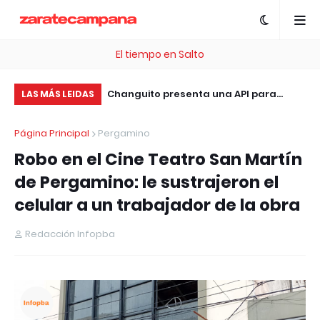
El tiempo en Salto
, esta plataforma te
Changuito presenta una API para
Tr
LAS MÁS LEIDAS
 .com Gratis
integrar sistemas de facturación, ERP
el
Página Principal
Pergamino
y tiendas online sin costo
pa
Robo en el Cine Teatro San Martín
de Pergamino: le sustrajeron el
celular a un trabajador de la obra
Redacción Infopba