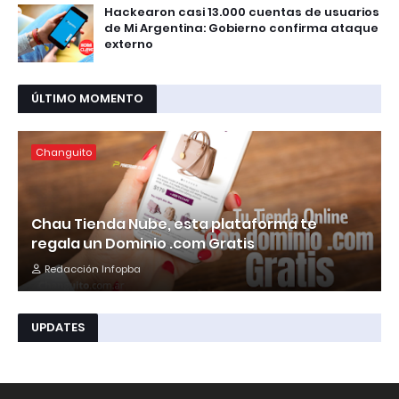
Hackearon casi 13.000 cuentas de usuarios
de Mi Argentina: Gobierno confirma ataque
externo
ÚLTIMO MOMENTO
Changuito
Chau Tienda Nube, esta plataforma te
regala un Dominio .com Gratis
Redacción Infopba
UPDATES