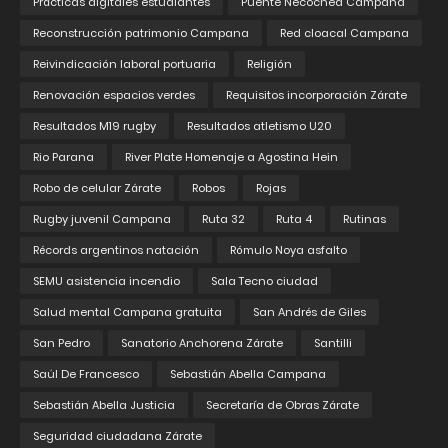
Prácticas digitales estudiantes
Puente Necochea Campana
Reconstrucción patrimonio Campana
Red cloacal Campana
Reivindicación laboral portuaria
Religión
Renovación espacios verdes
Requisitos incorporación Zárate
Resultados M19 rugby
Resultados atletismo U20
Rio Parana
River Plate Homenaje a Agostina Hein
Robo de celular Zárate
Robos
Rojas
Rugby juvenil Campana
Ruta 32
Ruta 4
Rutinas
Récords argentinos natación
Rómulo Noya asfalto
SEMU asistencia incendio
Sala Tecno ciudad
Salud mental Campana gratuita
San Andrés de Giles
San Pedro
Sanatorio Anchorena Zárate
Santilli
Saúl De Francesco
Sebastián Abella Campana
Sebastián Abella Justicia
Secretaría de Obras Zárate
Seguridad ciudadana Zárate