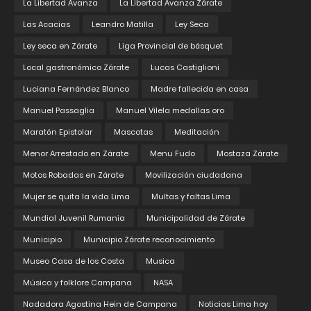
La Libertad Avanza
La Libertad Avanza Zárate
Las Acacias
Leandro Matilla
Ley Seca
Ley seca en Zárate
Liga Provincial de básquet
Local gastronómico Zárate
Lucas Castiglioni
Luciana Fernández Blanco
Madre fallecida en casa
Manuel Passaglia
Manuel Vilela medallas oro
Maratón Epistolar
Mascotas
Meditación
Menor Arrestado en Zárate
Menu Fudo
Mostaza Zárate
Motos Robadas en Zárate
Movilización ciudadana
Mujer se quita la vida Lima
Multas y faltas Lima
Mundial Juvenil Rumania
Municipalidad de Zárate
Municipio
Municipio Zárate reconocimiento
Museo Casa de los Costa
Musica
Música y folklore Campana
NASA
Nadadora Agostina Hein de Campana
Noticias Lima hoy