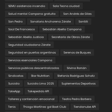
SEMU asistencia incendio
Sala Tecno ciudad
Salud mental Campana gratuita
San Andrés de Giles
San Pedro
Sanatorio Anchorena Zárate
Santilli
Saúl De Francesco
Sebastián Abella Campana
Sebastián Abella Justicia
Secretaría de Obras Zárate
Seguridad ciudadana Zárate
Seguridad en puertos argentinos
Serenos de Buques
Servicios esenciales Campana
Servicios públicos descentralizados
Silvina Román
Sindicatos
Star Nutrition
Stefanía Rodríguez Schatz
Suicidio
Suicidio Lima 2025
Suplementos Deportivos
TakeApp
Takepedido API
Talleres y contención emocional
Teatro Pedro Barbero
Tenis
Thiago Martínez gol Boat Club
Tiendanube API