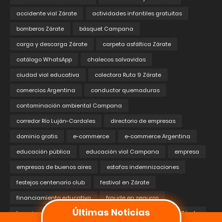
accidente vial Zárate
actividades infantiles gratuitas
bomberos Zárate
básquet Campana
carga y descarga Zárate
carpeta asfáltica Zárate
catálogo WhatsApp
chalecos salvavidas
ciudad vial educativa
colectora Ruta 9 Zárate
comercios Argentina
conductor quemaduras
contaminación ambiental Campana
corredor Río Luján-Cardales
directorio de empresas
dominio gratis
e-commerce
e-commerce Argentina
educación pública
educación vial Campana
empresa
empresas de buenos aires
estafas indemnizaciones
festejos centenario club
festival en Zárate
financiamiento educativo
fraude en seguros
Últimas Noticias
horarios comerciales Zárate
inauguración sanatorio Zárate