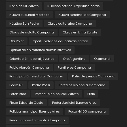
Noticias SIT Zárate
Nucleoeléctrica Argentina obras
Nueva sucursal Mostaza
Nueva terminal de Campana
Náutico San Pedro
Obras culturales Campana
Obras de asfalto Campana
Obras en Lima Zárate
Ola Polar
Oportunidades educativas Zárate
Optimización trámites administrativos
Orientación laboral jóvenes
Oro Argentino
Otamendi
Pablo Alarcón Campana
Parrilleros Campana
Participación electoral Campana
Patio de juegos Campana
Pedix API
Pedro Rossi
Peritajes violencia Campana
Peronismo
Persecución policial Zárate
Pilas
Plaza Eduardo Costa
Poder Judicial Buenos Aires
Política municipal Buenos Aires
Posta 4x100 campeona
Precauciones tormenta Campana