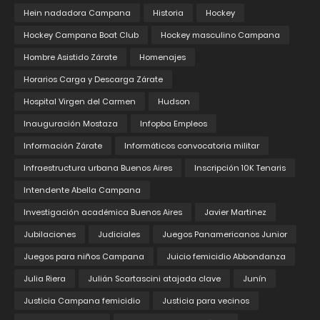
Hein nadadora Campana
Historia
Hockey
Hockey Campana Boat Club
Hockey masculino Campana
Hombre Asistido Zárate
Homenajes
Horarios Carga y Descarga Zárate
Hospital Virgen del Carmen
Hudson
Inauguración Mostaza
Infopba Empleos
Información Zárate
Informáticos convocatoria militar
Infraestructura urbana Buenos Aires
Inscripción 10K Tenaris
Intendente Abella Campana
Investigación académica Buenos Aires
Javier Martinez
Jubilaciones
Judiciales
Juegos Panamericanos Junior
Juegos para niños Campana
Juicio femicidio Abbondanza
Julia Riera
Julián Scartascini atajada clave
Junín
Justicia Campana femicidio
Justicia para vecinos