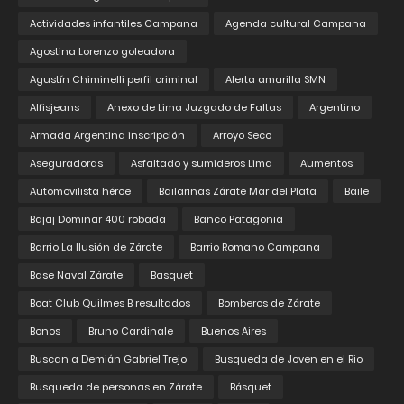
Actividades infantiles Campana
Agenda cultural Campana
Agostina Lorenzo goleadora
Agustín Chiminelli perfil criminal
Alerta amarilla SMN
Alfisjeans
Anexo de Lima Juzgado de Faltas
Argentino
Armada Argentina inscripción
Arroyo Seco
Aseguradoras
Asfaltado y sumideros Lima
Aumentos
Automovilista héroe
Bailarinas Zárate Mar del Plata
Baile
Bajaj Dominar 400 robada
Banco Patagonia
Barrio La Ilusión de Zárate
Barrio Romano Campana
Base Naval Zárate
Basquet
Boat Club Quilmes B resultados
Bomberos de Zárate
Bonos
Bruno Cardinale
Buenos Aires
Buscan a Demián Gabriel Trejo
Busqueda de Joven en el Rio
Busqueda de personas en Zárate
Básquet