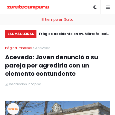
El tiempo en Salto
, esta plataforma te
Trágico accidente en Av. Mitre: falleció
El
LAS MÁS LEIDAS
 .com Gratis
el motociclista embestido por un
ac
Página Principal
Acevedo
patrullero
jó
Acevedo: Joven denunció a su
pareja por agredirla con un
elemento contundente
Redacción Infopba