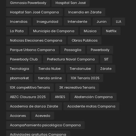
Gimnasio Powerbody
Hospital San José
Hospital San José Campana
Incendio en Zárate
Incendios
Inseguridad
Intendente
Junin
LLA
La Plata
Municipio de Campana
Música
Netflix
Noticias Elecciones Campana
Obras Públicas
Parque Urbano Campana
Passaglia
Powerbody
Powerbody Club
Prefectura Naval Campana
SIT
Tecnologia
Tienda Nube
Tiendanube
Zárate
pbamarket
tienda online
10K Tenaris 2025
10K competitivo Tenaris
3K recreativo Tenaris
ABZC Clausura 2025
ANSES
Abstención Campana
Academia de danza Zárate
Accidente motos Campana
Acciones
Acevedo
Acompañamiento psicológico Campana
Actividades gratuitas Campana