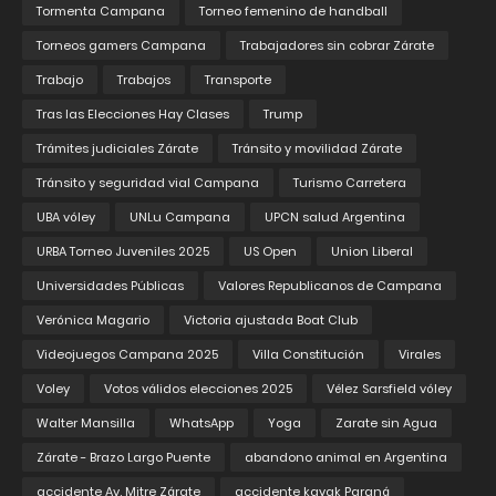
Tormenta Campana
Torneo femenino de handball
Torneos gamers Campana
Trabajadores sin cobrar Zárate
Trabajo
Trabajos
Transporte
Tras las Elecciones Hay Clases
Trump
Trámites judiciales Zárate
Tránsito y movilidad Zárate
Tránsito y seguridad vial Campana
Turismo Carretera
UBA vóley
UNLu Campana
UPCN salud Argentina
URBA Torneo Juveniles 2025
US Open
Union Liberal
Universidades Públicas
Valores Republicanos de Campana
Verónica Magario
Victoria ajustada Boat Club
Videojuegos Campana 2025
Villa Constitución
Virales
Voley
Votos válidos elecciones 2025
Vélez Sarsfield vóley
Walter Mansilla
WhatsApp
Yoga
Zarate sin Agua
Zárate - Brazo Largo Puente
abandono animal en Argentina
accidente Av. Mitre Zárate
accidente kayak Paraná