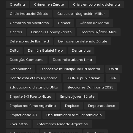
Creatina
Crimen en Zárate
Crisis emocional asistencia
Crisis industrial Zárate
Curso de Integración Militar
Cámaras de Monitoreo
Cáncer
Cáncer de Mama
Cáritas
Dance is Convey Zárate
Decreto 37/2025 Milei
Defensores de Banfield
Delincuente detenido Zárate
Delta
Demián Gabriel Trejo
Denuncias
Desagüe Campana
Desarrollo urbano Lima
Detenciones
Dispositivo municipal salud mental
Dolar
Donde está el Oro Argentino
EDUNLU publicación
ENA
Educación a distancia UNLu
Elecciones Campana 2025
Empate 3-3 Puerto Nizuc
Empleo joven Zárate
Empleo marítimo Argentina
Empleos
Emprendedores
Empretienda API
Encubrimiento familiar femicidio
Encuestas
Enfermeros Armada Argentina