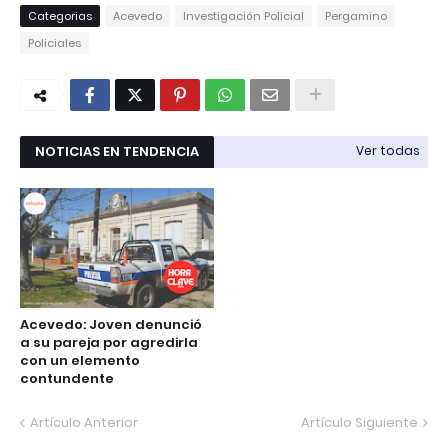
Categorias
Acevedo
Investigación Policial
Pergamino
Policiales
NOTICIAS EN TENDENCIA
Ver todas
Acevedo: Joven denunció
a su pareja por agredirla
con un elemento
contundente
Artículo Anterior
Artículo Siguiente