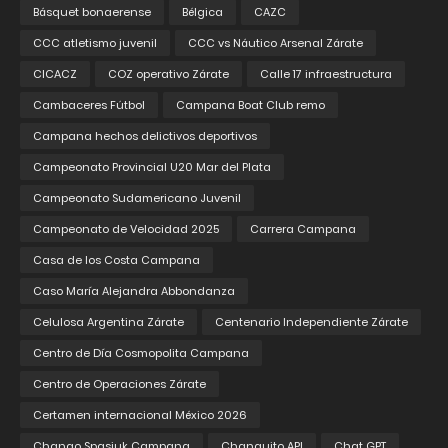
Básquet bonaerense
Bélgica
CAZC
CCC atletismo juvenil
CCC vs Náutico Arsenal Zárate
CICACZ
COZ operativo Zárate
Calle 17 infraestructura
Cambaceres Fútbol
Campana Boat Club remo
Campana hechos delictivos deportivos
Campeonato Provincial U20 Mar del Plata
Campeonato Sudamericano Juvenil
Campeonato de Velocidad 2025
Carrera Campana
Casa de los Costa Campana
Caso María Alejandra Abbondanza
Celulosa Argentina Zárate
Centenario Independiente Zárate
Centro de Día Cosmopolita Campana
Centro de Operaciones Zárate
Certamen internacional México 2026
Chango Spasiuk Campana
Changuito API
Chat GPT