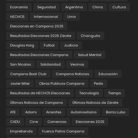
Economía
Seguridad
Argentina
Clima
Cultura
HECHOS
Internacional
Lima
Elecciones en Campana 2025
Resultados Elecciones 2025 Zárate
Changuito
Douglas Haig
Fútbol
Justicia
Resultados Elecciones Campana
Salud Mental
San Nicolas
Solidaridad
Vecinos
Campana Boat Club
Campana Noticias
Educación
Javier Milei
Obras Públicas Campana
Pedix
Resultados de HECHOS Elecciones
Tecnología
Tiempo
Últimas Noticias de Campana
Últimas Noticias de Zárate
ATE
Adorni
Arrecifes
Automovilismo
Barrio Lubo
CADU
Cine
Comercios
Elecciones 2025
Empretienda
Fuerza Patria Campana