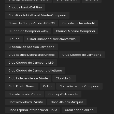
Choque barrio Del Pino
Christian Fabio Fiscal Zárate-Campana
Cierre de Campaña de HECHOS
Circuito motriz infantil
Ciudad de Campana vóley
Claribel Medina Campana
Claude
Clima Campana septiembre 2025
Cloacas Las Acacias Campana
Club Atlético Defensores Unidos
Club Ciudad de Campana
Club Ciudad de Campana M19
Club Ciudad de Campana atletismo
Club Independiente Zárate
Club Morón
Club Puerto Nuevo
Colón
Comedia teatral Campana
Comida rápida Zárate
Concejo Deliberante
Conflicto laboral Zárate
Copa Alcides Márquez
Copa España Internacional Chile
Crear tienda online