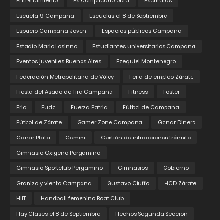
Entrenamiento
Es Complicado obra
Escrituras
Escuela 9 Campana
Escuelas el 8 de Septiembre
Espacio Campana Joven
Espacios públicos Campana
Estadio Mario Losinno
Estudiantes universitarios Campana
Eventos juveniles Buenos Aires
Ezequiel Montenegro
Federación Metropolitana de Vóley
Feria de empleo Zárate
Fiesta del Asado de Tira Campana
Fitness
Foster
Frio
Fudo
Fuerza Patria
Fútbol de Campana
Fútbol de Zárate
Gamer Zone Campana
Ganar Dinero
Ganar Plata
Gemini
Gestión de infracciones tránsito
Gimnasio Oxigeno Pergamino
Gimnasio Sportclub Pergamino
Gimnasios
Gobierno
Granizo y viento Campana
Gustavo Ciuffo
HCD Zárate
HIIT
Handball femenino Boat Club
Hay Clases el 8 de Septiembre
Hechos Segunda Seccion