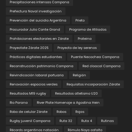
Precipitaciones intensas Campana
Prefectura Naval investigación
Prevención del suicidio Argentina
Prieto
Procurador Julio Conte Grand
Programa de Afiliados
Prohibiciones electorales en Zárate
Proteina
Proyectate Zárate 2025
Proyecto de ley serenos
Prácticas digitales estudiantes
Puente Necochea Campana
Reconstrucción patrimonio Campana
Red cloacal Campana
Reivindicación laboral portuaria
Religión
Renovación espacios verdes
Requisitos incorporación Zárate
Resultados M19 rugby
Resultados atletismo U20
Rio Parana
River Plate Homenaje a Agostina Hein
Robo de celular Zárate
Robos
Rojas
Rugby juvenil Campana
Ruta 32
Ruta 4
Rutinas
Récords argentinos natación
Rómulo Noya asfalto