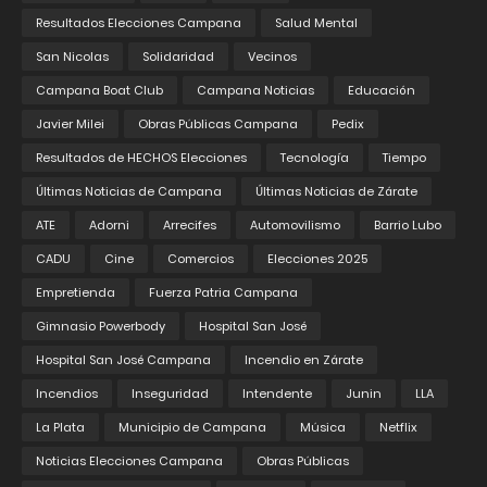
Resultados Elecciones Campana
Salud Mental
San Nicolas
Solidaridad
Vecinos
Campana Boat Club
Campana Noticias
Educación
Javier Milei
Obras Públicas Campana
Pedix
Resultados de HECHOS Elecciones
Tecnología
Tiempo
Últimas Noticias de Campana
Últimas Noticias de Zárate
ATE
Adorni
Arrecifes
Automovilismo
Barrio Lubo
CADU
Cine
Comercios
Elecciones 2025
Empretienda
Fuerza Patria Campana
Gimnasio Powerbody
Hospital San José
Hospital San José Campana
Incendio en Zárate
Incendios
Inseguridad
Intendente
Junin
LLA
La Plata
Municipio de Campana
Música
Netflix
Noticias Elecciones Campana
Obras Públicas