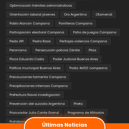
Optimización trámites administrativos
Orientación laboral jóvenes
Oro Argentino
Otamendi
Pablo Alarcón Campana
Parrilleros Campana
Participación electoral Campana
Patio de juegos Campana
Pedix API
Pedro Rossi
Peritajes violencia Campana
Peronismo
Persecución policial Zárate
Pilas
Plaza Eduardo Costa
Poder Judicial Buenos Aires
Política municipal Buenos Aires
Posta 4x100 campeona
Precauciones tormenta Campana
Precipitaciones intensas Campana
Prefectura Naval investigación
Prevención del suicidio Argentina
Prieto
Procurador Julio Conte Grand
Programa de Afiliados
Prohibiciones electorales en Zárate
Proteina
Últimas Noticias