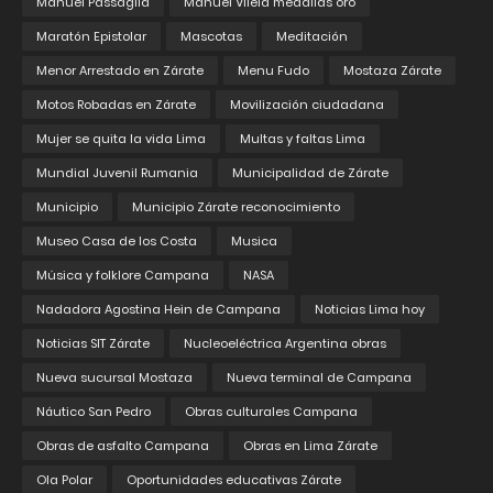
Manuel Passaglia
Manuel Vilela medallas oro
Maratón Epistolar
Mascotas
Meditación
Menor Arrestado en Zárate
Menu Fudo
Mostaza Zárate
Motos Robadas en Zárate
Movilización ciudadana
Mujer se quita la vida Lima
Multas y faltas Lima
Mundial Juvenil Rumania
Municipalidad de Zárate
Municipio
Municipio Zárate reconocimiento
Museo Casa de los Costa
Musica
Música y folklore Campana
NASA
Nadadora Agostina Hein de Campana
Noticias Lima hoy
Noticias SIT Zárate
Nucleoeléctrica Argentina obras
Nueva sucursal Mostaza
Nueva terminal de Campana
Náutico San Pedro
Obras culturales Campana
Obras de asfalto Campana
Obras en Lima Zárate
Ola Polar
Oportunidades educativas Zárate