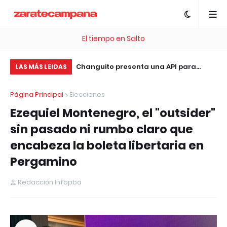
El tiempo en Salto
Trágico accidente en Av. Mitre: falleció
Changuito presenta una API para
El
LAS MÁS LEIDAS
el motociclista embestido por un
integrar sistemas de facturación, ERP
ac
Página Principal
Elecciones
patrullero
y tiendas online sin costo
jó
Ezequiel Montenegro, el "outsider"
sin pasado ni rumbo claro que
encabeza la boleta libertaria en
Pergamino
Redacción Infopba