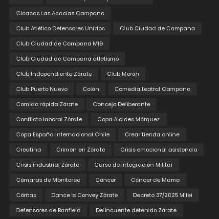
Cloacas Las Acacias Campana
Club Atlético Defensores Unidos
Club Ciudad de Campana
Club Ciudad de Campana M19
Club Ciudad de Campana atletismo
Club Independiente Zárate
Club Morón
Club Puerto Nuevo
Colón
Comedia teatral Campana
Comida rápida Zárate
Concejo Deliberante
Conflicto laboral Zárate
Copa Alcides Márquez
Copa España Internacional Chile
Crear tienda online
Creatina
Crimen en Zárate
Crisis emocional asistencia
Crisis industrial Zárate
Curso de Integración Militar
Cámaras de Monitoreo
Cáncer
Cáncer de Mama
Cáritas
Dance is Convey Zárate
Decreto 37/2025 Milei
Defensores de Banfield
Delincuente detenido Zárate