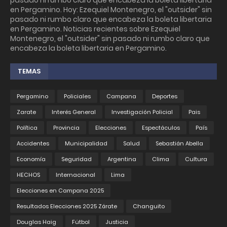
pasado ni rumbo claro que encabeza la boleta libertaria
en Pergamino. Hoy: Ezequiel Montenegro, el "outsider" sin
pasado ni rumbo claro que encabeza la boleta libertaria
en Pergamino. Noticias recientes sobre Ezequiel
Montenegro, el "outsider" sin pasado ni rumbo claro que
encabeza la boleta libertaria en Pergamino.
TEMAS
Pergamino
Policiales
Campana
Deportes
Zarate
Interés General
Investigación Policial
Pais
Política
Provincia
Elecciones
Espectáculos
País
Accidentes
Municipalidad
Salud
Sebastián Abella
Economía
Seguridad
Argentina
Clima
Cultura
HECHOS
Internacional
Lima
Elecciones en Campana 2025
Resultados Elecciones 2025 Zárate
Changuito
Douglas Haig
Fútbol
Justicia