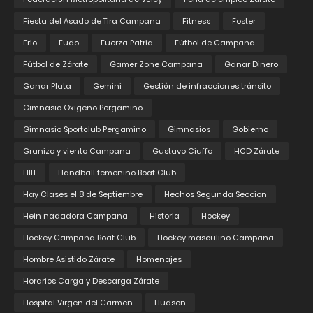
Fiesta del Asado de Tira Campana
Fitness
Foster
Frio
Fudo
Fuerza Patria
Fútbol de Campana
Fútbol de Zárate
Gamer Zone Campana
Ganar Dinero
Ganar Plata
Gemini
Gestión de infracciones tránsito
Gimnasio Oxigeno Pergamino
Gimnasio Sportclub Pergamino
Gimnasios
Gobierno
Granizo y viento Campana
Gustavo Ciuffo
HCD Zárate
HIIT
Handball femenino Boat Club
Hay Clases el 8 de Septiembre
Hechos Segunda Seccion
Hein nadadora Campana
Historia
Hockey
Hockey Campana Boat Club
Hockey masculino Campana
Hombre Asistido Zárate
Homenajes
Horarios Carga y Descarga Zárate
Hospital Virgen del Carmen
Hudson