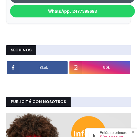
WhatsApp: 2477399698
SEGUINOS
81.5k
90k
PUBLICITÁ CON NOSOTROS
×
Entérate primero
Síguenos en