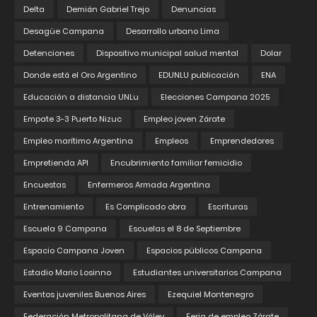
Delta
Demián Gabriel Trejo
Denuncias
Desagüe Campana
Desarrollo urbano Lima
Detenciones
Dispositivo municipal salud mental
Dolar
Donde está el Oro Argentino
EDUNLU publicación
ENA
Educación a distancia UNLu
Elecciones Campana 2025
Empate 3-3 Puerto Nizuc
Empleo joven Zárate
Empleo marítimo Argentina
Empleos
Emprendedores
Empretienda API
Encubrimiento familiar femicidio
Encuestas
Enfermeros Armada Argentina
Entrenamiento
Es Complicado obra
Escrituras
Escuela 9 Campana
Escuelas el 8 de Septiembre
Espacio Campana Joven
Espacios públicos Campana
Estadio Mario Losinno
Estudiantes universitarios Campana
Eventos juveniles Buenos Aires
Ezequiel Montenegro
Federación Metropolitana de Vóley
Feria de empleo Zárate