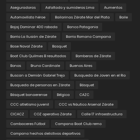
Aseguradoras
Asfaltado y sumideros Lima
Aumentos
Automovilista héroe
Bailarinas Zárate Mar del Plata
Baile
Bajaj Dominar 400 robada
Banco Patagonia
Barrio La Ilusión de Zárate
Barrio Romano Campana
Base Naval Zárate
Basquet
Boat Club Quilmes B resultados
Bomberos de Zárate
Bonos
Bruno Cardinale
Buenos Aires
Buscan a Demián Gabriel Trejo
Busqueda de Joven en el Rio
Busqueda de personas en Zárate
Básquet
Básquet bonaerense
Bélgica
CAZC
CCC atletismo juvenil
CCC vs Náutico Arsenal Zárate
CICACZ
COZ operativo Zárate
Calle 17 infraestructura
Cambaceres Fútbol
Campana Boat Club remo
Campana hechos delictivos deportivos