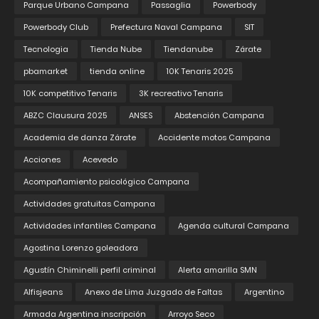
Parque Urbano Campana
Passaglia
Powerbody
Powerbody Club
Prefectura Naval Campana
SIT
Tecnologia
Tienda Nube
Tiendanube
Zárate
pbamarket
tienda online
10K Tenaris 2025
10K competitivo Tenaris
3K recreativo Tenaris
ABZC Clausura 2025
ANSES
Abstención Campana
Academia de danza Zárate
Accidente motos Campana
Acciones
Acevedo
Acompañamiento psicológico Campana
Actividades gratuitas Campana
Actividades infantiles Campana
Agenda cultural Campana
Agostina Lorenzo goleadora
Agustín Chiminelli perfil criminal
Alerta amarilla SMN
Alfisjeans
Anexo de Lima Juzgado de Faltas
Argentino
Armada Argentina inscripción
Arroyo Seco