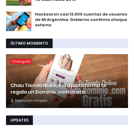
Hackearon casi 13.000 cuentas de usuarios
de Mi Argentina: Gobierno confirma ataque
externo
ÚLTIMO MOMENTO
Changuito
Chau Tienda Nube, esta plataforma te
regala un Dominio .com Gratis
Redacción Infopba
UPDATES