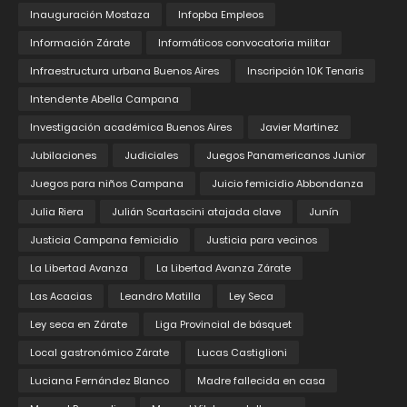
Inauguración Mostaza
Infopba Empleos
Información Zárate
Informáticos convocatoria militar
Infraestructura urbana Buenos Aires
Inscripción 10K Tenaris
Intendente Abella Campana
Investigación académica Buenos Aires
Javier Martinez
Jubilaciones
Judiciales
Juegos Panamericanos Junior
Juegos para niños Campana
Juicio femicidio Abbondanza
Julia Riera
Julián Scartascini atajada clave
Junín
Justicia Campana femicidio
Justicia para vecinos
La Libertad Avanza
La Libertad Avanza Zárate
Las Acacias
Leandro Matilla
Ley Seca
Ley seca en Zárate
Liga Provincial de básquet
Local gastronómico Zárate
Lucas Castiglioni
Luciana Fernández Blanco
Madre fallecida en casa