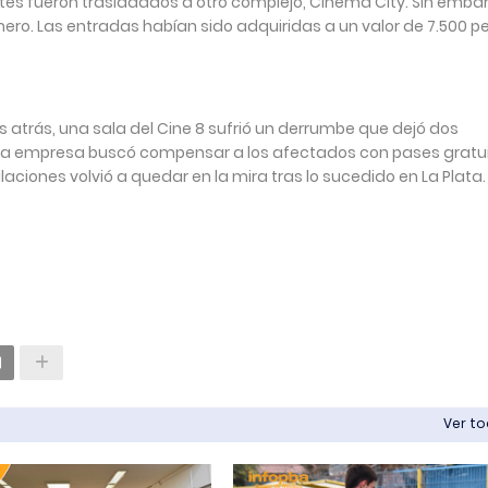
ntes fueron trasladados a otro complejo, Cinema City. Sin emba
ero. Las entradas habían sido adquiridas a un valor de 7.500 p
s atrás, una sala del Cine 8 sufrió un derrumbe que dejó dos
, la empresa buscó compensar a los afectados con pases gratu
laciones volvió a quedar en la mira tras lo sucedido en La Plata.
Ver t