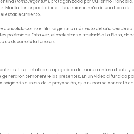
rgentina
Homo Argentum
, protagonizada por Guillermo Francella,
e San Martín. Los espectadores denunciaron más de una hora de
n el establecimiento.
 consolidó como el film argentino más visto del año desde su
s polémicas. Esta vez, el malestar se trasladó a La Plata, dond
e se desarrolló la función.
gentinas, las pantallas se apagaban de manera intermitente y e
 generaron temor entre los presentes. En un video difundido por
 exigiendo el inicio de la proyección, que nunca se concretó en