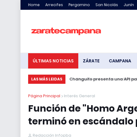
Home
Arrecifes
Pergamino
San Nicolás
Junín
ÚLTIMAS NOTICIAS
ZÁRATE
CAMPANA
Changuito presenta una API para
LAS MÁS LEIDAS
Página Principal
Interés General
Función de "Homo Arge
terminó en escándalo 
Redacción Infopba