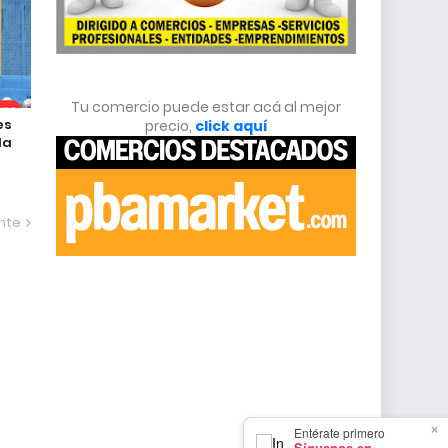
Tu comercio puede estar acá al mejor
es
precio,
click aquí
la
ente
×
Entérate primero
Síguenos en