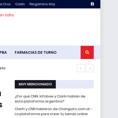
la Cruz
Colón
Pergamino Hoy
en Salto
PBA
FARMACIAS DE TURNO
sto
El Cenáculo
MUY MENCIONADO
a
¿Por qué CNN, Infobae y Clarín hablan de
esta plataforma argentina?
s
Clarín y CNN hablaron de Changuito.com.ar -
La plataforma para crear tu tienda online