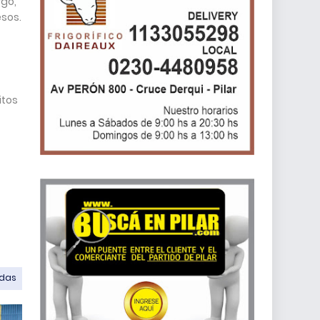
rgo,
esos.
itos
odas