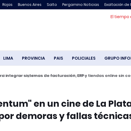
Rojas
Buenos Aires
Salto
Pergamino Noticias
Exaltación de 
El tiempo 
LIMA
PROVINCIA
PAIS
POLICIALES
GRUPO INFO
 integrar sistemas de facturación, ERP y tiendas online sin co
ntum" en un cine de La Plat
por demoras y fallas técnica