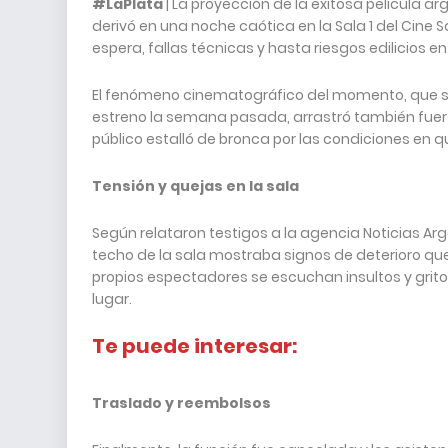
#LaPlata
| La proyección de la exitosa película a
derivó en una noche caótica en la Sala 1 del Cin
espera, fallas técnicas y hasta riesgos edilicios e
El fenómeno cinematográfico del momento, que se
estreno la semana pasada, arrastró también fuerte
público estalló de bronca por las condiciones en qu
Tensión y quejas en la sala
Según relataron testigos a la agencia Noticias Ar
techo de la sala mostraba signos de deterioro que
propios espectadores se escuchan insultos y gritos
lugar.
Te puede interesar:
Traslado y reembolsos