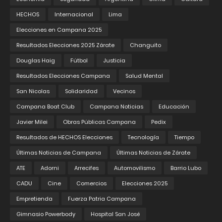
HECHOS
Internacional
Lima
Elecciones en Campana 2025
Resultados Elecciones 2025 Zárate
Changuito
Douglas Haig
Fútbol
Justicia
Resultados Elecciones Campana
Salud Mental
San Nicolas
Solidaridad
Vecinos
Campana Boat Club
Campana Noticias
Educación
Javier Milei
Obras Públicas Campana
Pedix
Resultados de HECHOS Elecciones
Tecnología
Tiempo
Últimas Noticias de Campana
Últimas Noticias de Zárate
ATE
Adorni
Arrecifes
Automovilismo
Barrio Lubo
CADU
Cine
Comercios
Elecciones 2025
Empretienda
Fuerza Patria Campana
Gimnasio Powerbody
Hospital San José