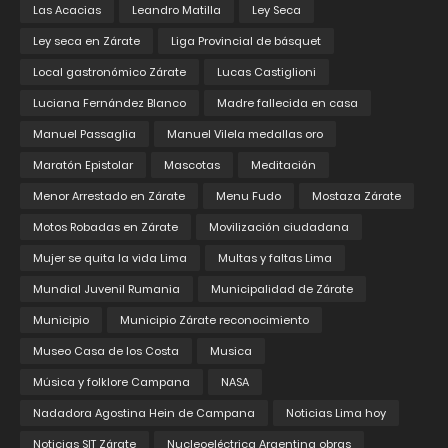
Las Acacias
Leandro Matilla
Ley Seca
Ley seca en Zárate
Liga Provincial de básquet
Local gastronómico Zárate
Lucas Castiglioni
Luciana Fernández Blanco
Madre fallecida en casa
Manuel Passaglia
Manuel Vilela medallas oro
Maratón Epistolar
Mascotas
Meditación
Menor Arrestado en Zárate
Menu Fudo
Mostaza Zárate
Motos Robadas en Zárate
Movilización ciudadana
Mujer se quita la vida Lima
Multas y faltas Lima
Mundial Juvenil Rumania
Municipalidad de Zárate
Municipio
Municipio Zárate reconocimiento
Museo Casa de los Costa
Musica
Música y folklore Campana
NASA
Nadadora Agostina Hein de Campana
Noticias Lima hoy
Noticias SIT Zárate
Nucleoeléctrica Argentina obras