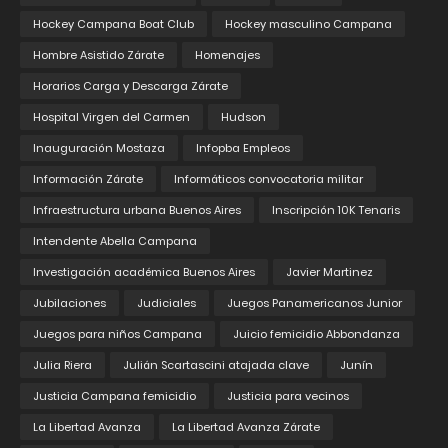
Hockey Campana Boat Club
Hockey masculino Campana
Hombre Asistido Zárate
Homenajes
Horarios Carga y Descarga Zárate
Hospital Virgen del Carmen
Hudson
Inauguración Mostaza
Infopba Empleos
Información Zárate
Informáticos convocatoria militar
Infraestructura urbana Buenos Aires
Inscripción 10K Tenaris
Intendente Abella Campana
Investigación académica Buenos Aires
Javier Martinez
Jubilaciones
Judiciales
Juegos Panamericanos Junior
Juegos para niños Campana
Juicio femicidio Abbondanza
Julia Riera
Julián Scartascini atajada clave
Junín
Justicia Campana femicidio
Justicia para vecinos
La Libertad Avanza
La Libertad Avanza Zárate