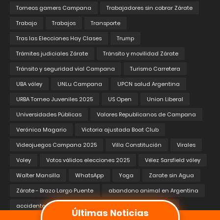
Torneos gamers Campana
Trabajadores sin cobrar Zárate
Trabajo
Trabajos
Transporte
Tras las Elecciones Hay Clases
Trump
Trámites judiciales Zárate
Tránsito y movilidad Zárate
Tránsito y seguridad vial Campana
Turismo Carretera
UBA vóley
UNLu Campana
UPCN salud Argentina
URBA Torneo Juveniles 2025
US Open
Union Liberal
Universidades Públicas
Valores Republicanos de Campana
Verónica Magario
Victoria ajustada Boat Club
Videojuegos Campana 2025
Villa Constitución
Virales
Voley
Votos válidos elecciones 2025
Vélez Sarsfield vóley
Walter Mansilla
WhatsApp
Yoga
Zarate sin Agua
Zárate - Brazo Largo Puente
abandono animal en Argentina
accidente Av. Mitre Zárate
accidente kayak Paraná
Últimas Noticias