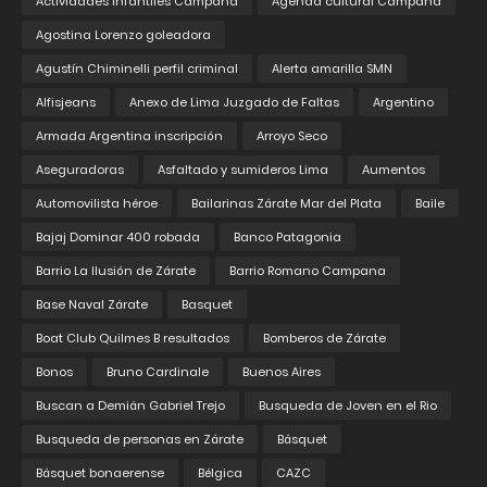
Actividades infantiles Campana
Agenda cultural Campana
Agostina Lorenzo goleadora
Agustín Chiminelli perfil criminal
Alerta amarilla SMN
Alfisjeans
Anexo de Lima Juzgado de Faltas
Argentino
Armada Argentina inscripción
Arroyo Seco
Aseguradoras
Asfaltado y sumideros Lima
Aumentos
Automovilista héroe
Bailarinas Zárate Mar del Plata
Baile
Bajaj Dominar 400 robada
Banco Patagonia
Barrio La Ilusión de Zárate
Barrio Romano Campana
Base Naval Zárate
Basquet
Boat Club Quilmes B resultados
Bomberos de Zárate
Bonos
Bruno Cardinale
Buenos Aires
Buscan a Demián Gabriel Trejo
Busqueda de Joven en el Rio
Busqueda de personas en Zárate
Básquet
Básquet bonaerense
Bélgica
CAZC