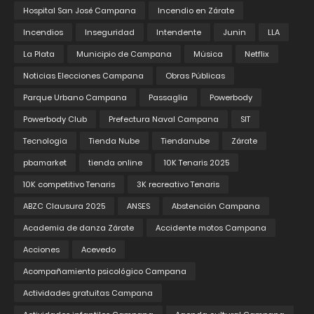
Hospital San José Campana
Incendio en Zárate
Incendios
Inseguridad
Intendente
Junin
LLA
La Plata
Municipio de Campana
Música
Netflix
Noticias Elecciones Campana
Obras Públicas
Parque Urbano Campana
Passaglia
Powerbody
Powerbody Club
Prefectura Naval Campana
SIT
Tecnologia
Tienda Nube
Tiendanube
Zárate
pbamarket
tienda online
10K Tenaris 2025
10K competitivo Tenaris
3K recreativo Tenaris
ABZC Clausura 2025
ANSES
Abstención Campana
Academia de danza Zárate
Accidente motos Campana
Acciones
Acevedo
Acompañamiento psicológico Campana
Actividades gratuitas Campana