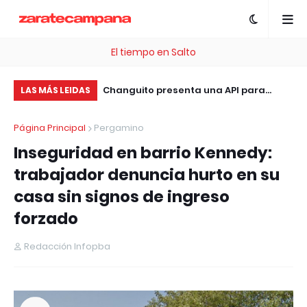
El tiempo en Salto
, esta plataforma te
Changuito presenta una API para
Un
LAS MÁS LEIDAS
 .com Gratis
integrar sistemas de facturación, ERP
en
Página Principal
Pergamino
y tiendas online sin costo
Inseguridad en barrio Kennedy:
trabajador denuncia hurto en su
casa sin signos de ingreso
forzado
Redacción Infopba