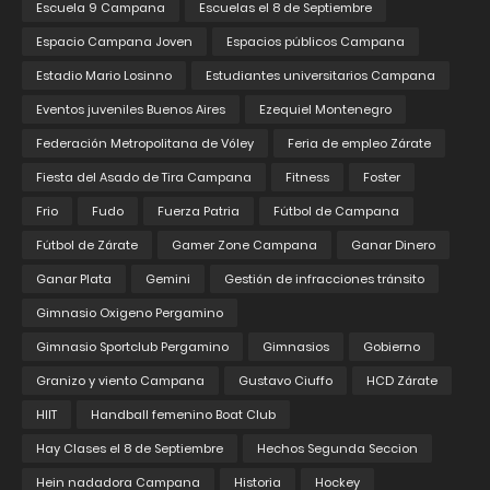
Escuela 9 Campana
Escuelas el 8 de Septiembre
Espacio Campana Joven
Espacios públicos Campana
Estadio Mario Losinno
Estudiantes universitarios Campana
Eventos juveniles Buenos Aires
Ezequiel Montenegro
Federación Metropolitana de Vóley
Feria de empleo Zárate
Fiesta del Asado de Tira Campana
Fitness
Foster
Frio
Fudo
Fuerza Patria
Fútbol de Campana
Fútbol de Zárate
Gamer Zone Campana
Ganar Dinero
Ganar Plata
Gemini
Gestión de infracciones tránsito
Gimnasio Oxigeno Pergamino
Gimnasio Sportclub Pergamino
Gimnasios
Gobierno
Granizo y viento Campana
Gustavo Ciuffo
HCD Zárate
HIIT
Handball femenino Boat Club
Hay Clases el 8 de Septiembre
Hechos Segunda Seccion
Hein nadadora Campana
Historia
Hockey