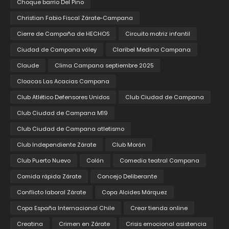
Choque barrio Del Pino
Christian Fabio Fiscal Zárate-Campana
Cierre de Campaña de HECHOS
Circuito motriz infantil
Ciudad de Campana vóley
Claribel Medina Campana
Claude
Clima Campana septiembre 2025
Cloacas Las Acacias Campana
Club Atlético Defensores Unidos
Club Ciudad de Campana
Club Ciudad de Campana M19
Club Ciudad de Campana atletismo
Club Independiente Zárate
Club Morón
Club Puerto Nuevo
Colón
Comedia teatral Campana
Comida rápida Zárate
Concejo Deliberante
Conflicto laboral Zárate
Copa Alcides Márquez
Copa España Internacional Chile
Crear tienda online
Creatina
Crimen en Zárate
Crisis emocional asistencia