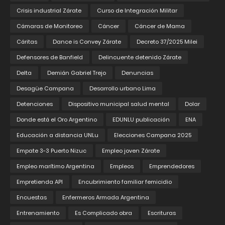
Crisis industrial Zárate
Curso de Integración Militar
Cámaras de Monitoreo
Cáncer
Cáncer de Mama
Cáritas
Dance is Convey Zárate
Decreto 37/2025 Milei
Defensores de Banfield
Delincuente detenido Zárate
Delta
Demián Gabriel Trejo
Denuncias
Desagüe Campana
Desarrollo urbano Lima
Detenciones
Dispositivo municipal salud mental
Dolar
Donde está el Oro Argentino
EDUNLU publicación
ENA
Educación a distancia UNLu
Elecciones Campana 2025
Empate 3-3 Puerto Nizuc
Empleo joven Zárate
Empleo marítimo Argentina
Empleos
Emprendedores
Empretienda API
Encubrimiento familiar femicidio
Encuestas
Enfermeros Armada Argentina
Entrenamiento
Es Complicado obra
Escrituras