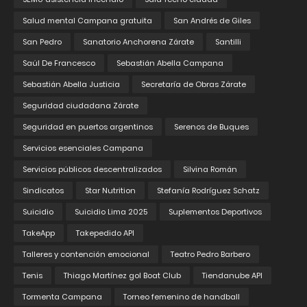
Salud mental Campana gratuita
San Andrés de Giles
San Pedro
Sanatorio Anchorena Zárate
Santilli
Saúl De Francesco
Sebastián Abella Campana
Sebastián Abella Justicia
Secretaría de Obras Zárate
Seguridad ciudadana Zárate
Seguridad en puertos argentinos
Serenos de Buques
Servicios esenciales Campana
Servicios públicos descentralizados
Silvina Román
Sindicatos
Star Nutrition
Stefanía Rodríguez Schatz
Suicidio
Suicidio Lima 2025
Suplementos Deportivos
TakeApp
Takepedido API
Talleres y contención emocional
Teatro Pedro Barbero
Tenis
Thiago Martínez gol Boat Club
Tiendanube API
Tormenta Campana
Torneo femenino de handball