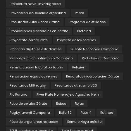
Prefectura Naval investigación
Prevención del suicidio Argentina
Prieto
Procurador Julio Conte Grand
Programa de Afiliados
Prohibiciones electorales en Zárate
Proteina
Proyectate Zárate 2025
Proyecto de ley serenos
Prácticas digitales estudiantes
Puente Necochea Campana
Reconstrucción patrimonio Campana
Red cloacal Campana
Reivindicación laboral portuaria
Religión
Renovación espacios verdes
Requisitos incorporación Zárate
Resultados M19 rugby
Resultados atletismo U20
Rio Parana
River Plate Homenaje a Agostina Hein
Robo de celular Zárate
Robos
Rojas
Rugby juvenil Campana
Ruta 32
Ruta 4
Rutinas
Récords argentinos natación
Rómulo Noya asfalto
SEMU asistencia incendio
Sala Tecno ciudad