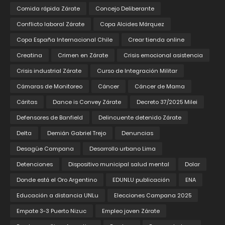
Comida rápida Zárate
Concejo Deliberante
Conflicto laboral Zárate
Copa Alcides Márquez
Copa España Internacional Chile
Crear tienda online
Creatina
Crimen en Zárate
Crisis emocional asistencia
Crisis industrial Zárate
Curso de Integración Militar
Cámaras de Monitoreo
Cáncer
Cáncer de Mama
Cáritas
Dance is Convey Zárate
Decreto 37/2025 Milei
Defensores de Banfield
Delincuente detenido Zárate
Delta
Demián Gabriel Trejo
Denuncias
Desagüe Campana
Desarrollo urbano Lima
Detenciones
Dispositivo municipal salud mental
Dolar
Donde está el Oro Argentino
EDUNLU publicación
ENA
Educación a distancia UNLu
Elecciones Campana 2025
Empate 3-3 Puerto Nizuc
Empleo joven Zárate