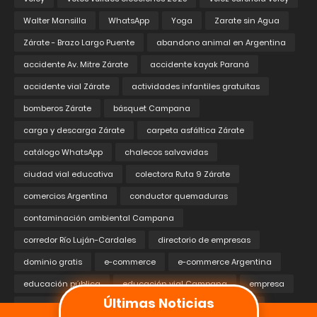
Walter Mansilla
WhatsApp
Yoga
Zarate sin Agua
Zárate - Brazo Largo Puente
abandono animal en Argentina
accidente Av. Mitre Zárate
accidente kayak Paraná
accidente vial Zárate
actividades infantiles gratuitas
bomberos Zárate
básquet Campana
carga y descarga Zárate
carpeta asfáltica Zárate
catálogo WhatsApp
chalecos salvavidas
ciudad vial educativa
colectora Ruta 9 Zárate
comercios Argentina
conductor quemaduras
contaminación ambiental Campana
corredor Río Luján-Cardales
directorio de empresas
dominio gratis
e-commerce
e-commerce Argentina
educación pública
educación vial Campana
empresa
Últimas Noticias
empresas de buenos aires
estafas indemnizaciones