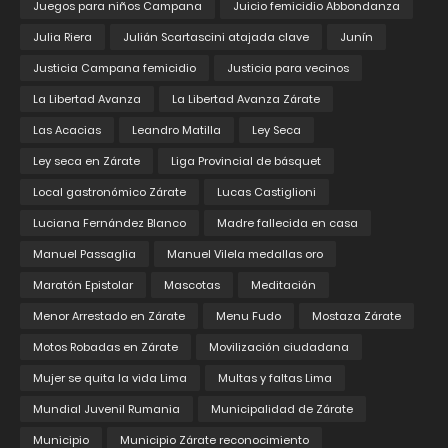
Juegos para niños Campana
Juicio femicidio Abbondanza
Julia Riera
Julián Scartascini atajada clave
Junín
Justicia Campana femicidio
Justicia para vecinos
La Libertad Avanza
La Libertad Avanza Zárate
Las Acacias
Leandro Matilla
Ley Seca
Ley seca en Zárate
Liga Provincial de básquet
Local gastronómico Zárate
Lucas Castiglioni
Luciana Fernández Blanco
Madre fallecida en casa
Manuel Passaglia
Manuel Vilela medallas oro
Maratón Epistolar
Mascotas
Meditación
Menor Arrestado en Zárate
Menu Fudo
Mostaza Zárate
Motos Robadas en Zárate
Movilización ciudadana
Mujer se quita la vida Lima
Multas y faltas Lima
Mundial Juvenil Rumania
Municipalidad de Zárate
Municipio
Municipio Zárate reconocimiento