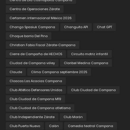
Centro de Día Cosmopolita Campana
Centro de Operaciones Zárate
Certamen internacional México 2026
Chango Spasiuk Campana
Changuito API
Chat GPT
Choque barrio Del Pino
Christian Fabio Fiscal Zárate-Campana
Cierre de Campaña de HECHOS
Circuito motriz infantil
Ciudad de Campana vóley
Claribel Medina Campana
Claude
Clima Campana septiembre 2025
Cloacas Las Acacias Campana
Club Atlético Defensores Unidos
Club Ciudad de Campana
Club Ciudad de Campana M19
Club Ciudad de Campana atletismo
Club Independiente Zárate
Club Morón
Club Puerto Nuevo
Colón
Comedia teatral Campana