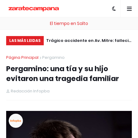
El tiempo en Salto
, esta plataforma te
Trágico accidente en Av. Mitre: falleció
El
LAS MÁS LEIDAS
 .com Gratis
el motociclista embestido por un
ac
Página Principal
Pergamino
patrullero
jó
Pergamino: una tía y su hijo
evitaron una tragedia familiar
Redacción Infopba