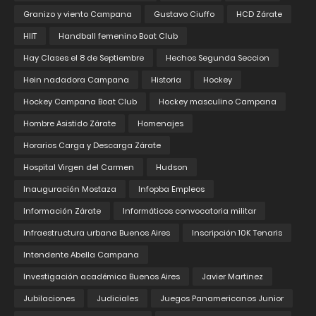
Granizo y viento Campana
Gustavo Ciuffo
HCD Zárate
HIIT
Handball femenino Boat Club
Hay Clases el 8 de Septiembre
Hechos Segunda Seccion
Hein nadadora Campana
Historia
Hockey
Hockey Campana Boat Club
Hockey masculino Campana
Hombre Asistido Zárate
Homenajes
Horarios Carga y Descarga Zárate
Hospital Virgen del Carmen
Hudson
Inauguración Mostaza
Infopba Empleos
Información Zárate
Informáticos convocatoria militar
Infraestructura urbana Buenos Aires
Inscripción 10K Tenaris
Intendente Abella Campana
Investigación académica Buenos Aires
Javier Martinez
Jubilaciones
Judiciales
Juegos Panamericanos Junior