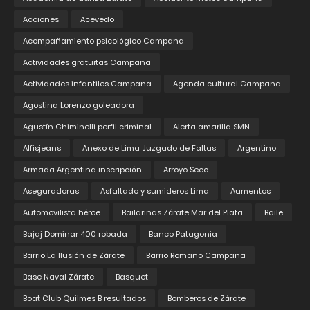
Acciones
Acevedo
Acompañamiento psicológico Campana
Actividades gratuitas Campana
Actividades infantiles Campana
Agenda cultural Campana
Agostina Lorenzo goleadora
Agustín Chiminelli perfil criminal
Alerta amarilla SMN
Alfisjeans
Anexo de Lima Juzgado de Faltas
Argentino
Armada Argentina inscripción
Arroyo Seco
Aseguradoras
Asfaltado y sumideros Lima
Aumentos
Automovilista héroe
Bailarinas Zárate Mar del Plata
Baile
Bajaj Dominar 400 robada
Banco Patagonia
Barrio La Ilusión de Zárate
Barrio Romano Campana
Base Naval Zárate
Basquet
Boat Club Quilmes B resultados
Bomberos de Zárate