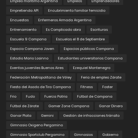
Empleo marítimo Argentina
Empleos
Emprendedores
Empretienda API
Encubrimiento familiar femicidio
Encuestas
Enfermeros Armada Argentina
Entrenamiento
Es Complicado obra
Escrituras
Escuela 9 Campana
Escuelas el 8 de Septiembre
Espacio Campana Joven
Espacios públicos Campana
Estadio Mario Losinno
Estudiantes universitarios Campana
Eventos juveniles Buenos Aires
Ezequiel Montenegro
Federación Metropolitana de Vóley
Feria de empleo Zárate
Fiesta del Asado de Tira Campana
Fitness
Foster
Frio
Fudo
Fuerza Patria
Fútbol de Campana
Fútbol de Zárate
Gamer Zone Campana
Ganar Dinero
Ganar Plata
Gemini
Gestión de infracciones tránsito
Gimnasio Oxigeno Pergamino
Gimnasio Sportclub Pergamino
Gimnasios
Gobierno