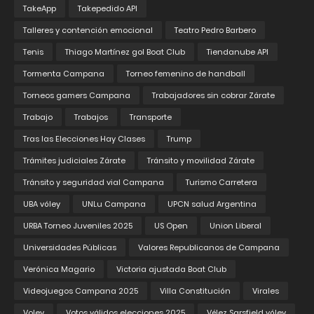
TakeApp
Takepedido API
Talleres y contención emocional
Teatro Pedro Barbero
Tenis
Thiago Martínez gol Boat Club
Tiendanube API
Tormenta Campana
Torneo femenino de handball
Torneos gamers Campana
Trabajadores sin cobrar Zárate
Trabajo
Trabajos
Transporte
Tras las Elecciones Hay Clases
Trump
Trámites judiciales Zárate
Tránsito y movilidad Zárate
Tránsito y seguridad vial Campana
Turismo Carretera
UBA vóley
UNLu Campana
UPCN salud Argentina
URBA Torneo Juveniles 2025
US Open
Union Liberal
Universidades Públicas
Valores Republicanos de Campana
Verónica Magario
Victoria ajustada Boat Club
Videojuegos Campana 2025
Villa Constitución
Virales
Voley
Votos válidos elecciones 2025
Vélez Sarsfield vóley