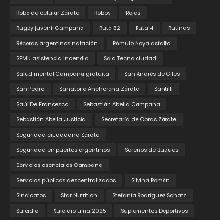
Robo de celular Zárate
Robos
Rojas
Rugby juvenil Campana
Ruta 32
Ruta 4
Rutinas
Récords argentinos natación
Rómulo Noya asfalto
SEMU asistencia incendio
Sala Tecno ciudad
Salud mental Campana gratuita
San Andrés de Giles
San Pedro
Sanatorio Anchorena Zárate
Santilli
Saúl De Francesco
Sebastián Abella Campana
Sebastián Abella Justicia
Secretaría de Obras Zárate
Seguridad ciudadana Zárate
Seguridad en puertos argentinos
Serenos de Buques
Servicios esenciales Campana
Servicios públicos descentralizados
Silvina Román
Sindicatos
Star Nutrition
Stefanía Rodríguez Schatz
Suicidio
Suicidio Lima 2025
Suplementos Deportivos