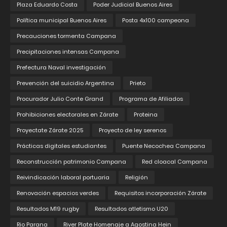
Plaza Eduardo Costa
Poder Judicial Buenos Aires
Política municipal Buenos Aires
Posta 4x100 campeona
Precauciones tormenta Campana
Precipitaciones intensas Campana
Prefectura Naval investigación
Prevención del suicidio Argentina
Prieto
Procurador Julio Conte Grand
Programa de Afiliados
Prohibiciones electorales en Zárate
Proteina
Proyectate Zárate 2025
Proyecto de ley serenos
Prácticas digitales estudiantes
Puente Necochea Campana
Reconstrucción patrimonio Campana
Red cloacal Campana
Reivindicación laboral portuaria
Religión
Renovación espacios verdes
Requisitos incorporación Zárate
Resultados M19 rugby
Resultados atletismo U20
Rio Parana
River Plate Homenaje a Agostina Hein