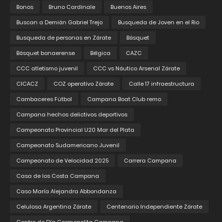
Bonos
Bruno Cardinale
Buenos Aires
Buscan a Demián Gabriel Trejo
Busqueda de Joven en el Rio
Busqueda de personas en Zárate
Básquet
Básquet bonaerense
Bélgica
CAZC
CCC atletismo juvenil
CCC vs Náutico Arsenal Zárate
CICACZ
COZ operativo Zárate
Calle 17 infraestructura
Cambaceres Fútbol
Campana Boat Club remo
Campana hechos delictivos deportivos
Campeonato Provincial U20 Mar del Plata
Campeonato Sudamericano Juvenil
Campeonato de Velocidad 2025
Carrera Campana
Casa de los Costa Campana
Caso María Alejandra Abbondanza
Celulosa Argentina Zárate
Centenario Independiente Zárate