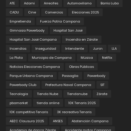
ATE
Adorni
Arrecifes
Automovilismo
Barrio Lubo
CADU
Cine
Comercios
Elecciones 2025
Empretienda
Fuerza Patria Campana
Gimnasio Powerbody
Hospital San José
Hospital San José Campana
Incendio en Zárate
Incendios
Inseguridad
Intendente
Junin
LLA
La Plata
Municipio de Campana
Música
Netflix
Noticias Elecciones Campana
Obras Públicas
Parque Urbano Campana
Passaglia
Powerbody
Powerbody Club
Prefectura Naval Campana
SIT
Tecnologia
Tienda Nube
Tiendanube
Zárate
pbamarket
tienda online
10K Tenaris 2025
10K competitivo Tenaris
3K recreativo Tenaris
ABZC Clausura 2025
ANSES
Abstención Campana
Academia de danza Zárate
Accidente motos Campana