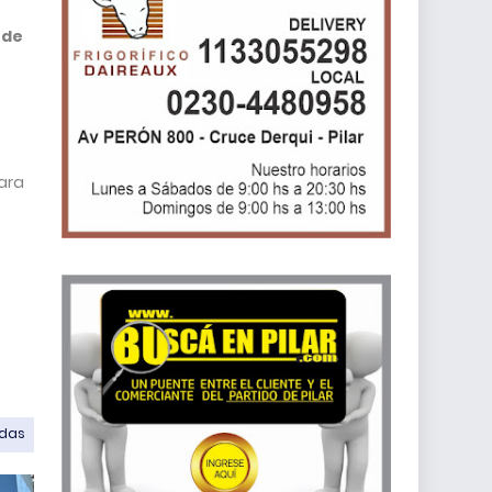
 de
para
odas