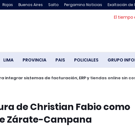
Rojas
Buenos Aires
Salto
Pergamino Noticias
Exaltación de 
El tiempo 
LIMA
PROVINCIA
PAIS
POLICIALES
GRUPO INFO
 integrar sistemas de facturación, ERP y tiendas online sin co
jura de Christian Fabio como
 de Zárate-Campana