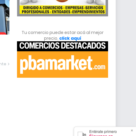
Tu comercio puede estar acá al mejor
precio,
click aquí
ente
×
Entérate primero
Síguenos en