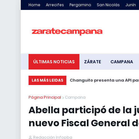
Home
Arrecifes
Pergamino
San Nicolás
Junín
ÚLTIMAS NOTICIAS
ZÁRATE
CAMPANA
Changuito presenta una API para
LAS MÁS LEIDAS
Página Principal
Campana
Abella participó de la 
nuevo Fiscal General
Redacción Infopba