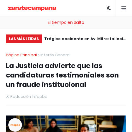
El tiempo en Salto
, esta plataforma te
Trágico accidente en Av. Mitre: falleció
El
LAS MÁS LEIDAS
 .com Gratis
el motociclista embestido por un
ac
Página Principal
Interés General
patrullero
jó
La Justicia advierte que las
candidaturas testimoniales son
un fraude institucional
Redacción Infopba