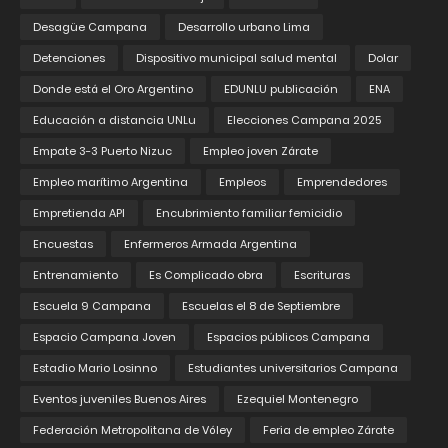
Desagüe Campana
Desarrollo urbano Lima
Detenciones
Dispositivo municipal salud mental
Dolar
Donde está el Oro Argentino
EDUNLU publicación
ENA
Educación a distancia UNLu
Elecciones Campana 2025
Empate 3-3 Puerto Nizuc
Empleo joven Zárate
Empleo marítimo Argentina
Empleos
Emprendedores
Empretienda API
Encubrimiento familiar femicidio
Encuestas
Enfermeros Armada Argentina
Entrenamiento
Es Complicado obra
Escrituras
Escuela 9 Campana
Escuelas el 8 de Septiembre
Espacio Campana Joven
Espacios públicos Campana
Estadio Mario Losinno
Estudiantes universitarios Campana
Eventos juveniles Buenos Aires
Ezequiel Montenegro
Federación Metropolitana de Vóley
Feria de empleo Zárate