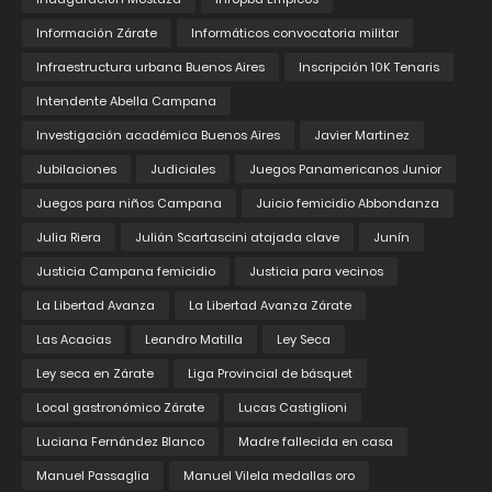
Información Zárate
Informáticos convocatoria militar
Infraestructura urbana Buenos Aires
Inscripción 10K Tenaris
Intendente Abella Campana
Investigación académica Buenos Aires
Javier Martinez
Jubilaciones
Judiciales
Juegos Panamericanos Junior
Juegos para niños Campana
Juicio femicidio Abbondanza
Julia Riera
Julián Scartascini atajada clave
Junín
Justicia Campana femicidio
Justicia para vecinos
La Libertad Avanza
La Libertad Avanza Zárate
Las Acacias
Leandro Matilla
Ley Seca
Ley seca en Zárate
Liga Provincial de básquet
Local gastronómico Zárate
Lucas Castiglioni
Luciana Fernández Blanco
Madre fallecida en casa
Manuel Passaglia
Manuel Vilela medallas oro