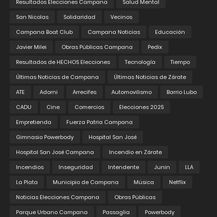
Resultados Elecciones Campana
Salud Mental
San Nicolas
Solidaridad
Vecinos
Campana Boat Club
Campana Noticias
Educación
Javier Milei
Obras Públicas Campana
Pedix
Resultados de HECHOS Elecciones
Tecnología
Tiempo
Últimas Noticias de Campana
Últimas Noticias de Zárate
ATE
Adorni
Arrecifes
Automovilismo
Barrio Lubo
CADU
Cine
Comercios
Elecciones 2025
Empretienda
Fuerza Patria Campana
Gimnasio Powerbody
Hospital San José
Hospital San José Campana
Incendio en Zárate
Incendios
Inseguridad
Intendente
Junin
LLA
La Plata
Municipio de Campana
Música
Netflix
Noticias Elecciones Campana
Obras Públicas
Parque Urbano Campana
Passaglia
Powerbody