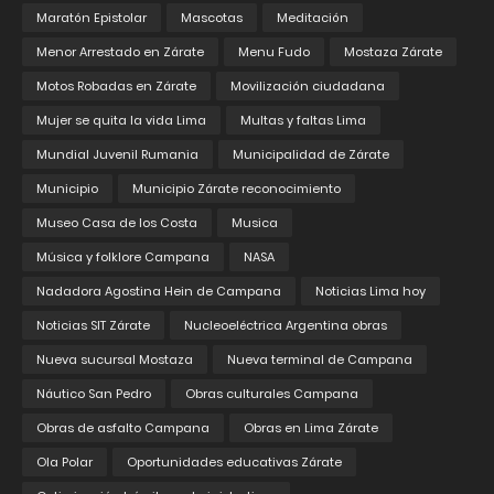
Maratón Epistolar
Mascotas
Meditación
Menor Arrestado en Zárate
Menu Fudo
Mostaza Zárate
Motos Robadas en Zárate
Movilización ciudadana
Mujer se quita la vida Lima
Multas y faltas Lima
Mundial Juvenil Rumania
Municipalidad de Zárate
Municipio
Municipio Zárate reconocimiento
Museo Casa de los Costa
Musica
Música y folklore Campana
NASA
Nadadora Agostina Hein de Campana
Noticias Lima hoy
Noticias SIT Zárate
Nucleoeléctrica Argentina obras
Nueva sucursal Mostaza
Nueva terminal de Campana
Náutico San Pedro
Obras culturales Campana
Obras de asfalto Campana
Obras en Lima Zárate
Ola Polar
Oportunidades educativas Zárate