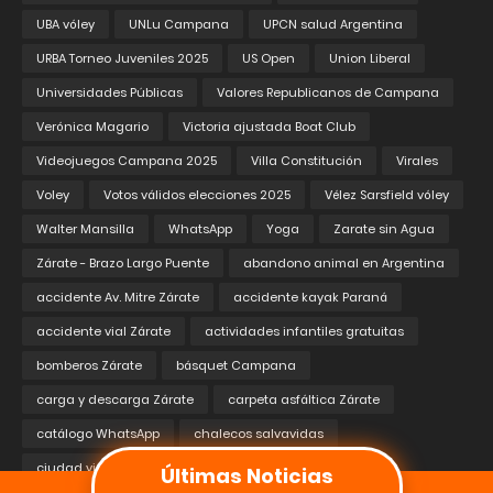
UBA vóley
UNLu Campana
UPCN salud Argentina
URBA Torneo Juveniles 2025
US Open
Union Liberal
Universidades Públicas
Valores Republicanos de Campana
Verónica Magario
Victoria ajustada Boat Club
Videojuegos Campana 2025
Villa Constitución
Virales
Voley
Votos válidos elecciones 2025
Vélez Sarsfield vóley
Walter Mansilla
WhatsApp
Yoga
Zarate sin Agua
Zárate - Brazo Largo Puente
abandono animal en Argentina
accidente Av. Mitre Zárate
accidente kayak Paraná
accidente vial Zárate
actividades infantiles gratuitas
bomberos Zárate
básquet Campana
carga y descarga Zárate
carpeta asfáltica Zárate
catálogo WhatsApp
chalecos salvavidas
Últimas Noticias
ciudad vial educativa
colectora Ruta 9 Zárate