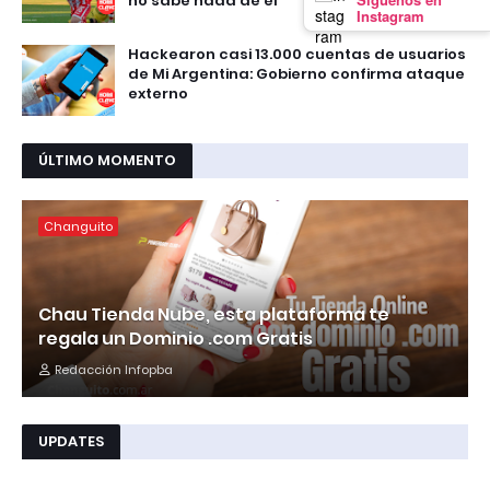
no sabe nada de él
Instagram
Hackearon casi 13.000 cuentas de usuarios
de Mi Argentina: Gobierno confirma ataque
externo
ÚLTIMO MOMENTO
Changuito
Chau Tienda Nube, esta plataforma te
regala un Dominio .com Gratis
Redacción Infopba
UPDATES