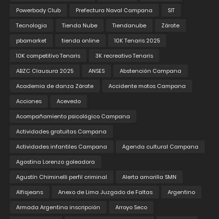
Powerbody Club
Prefectura Naval Campana
SIT
Tecnologia
Tienda Nube
Tiendanube
Zárate
pbamarket
tienda online
10K Tenaris 2025
10K competitivo Tenaris
3K recreativo Tenaris
ABZC Clausura 2025
ANSES
Abstención Campana
Academia de danza Zárate
Accidente motos Campana
Acciones
Acevedo
Acompañamiento psicológico Campana
Actividades gratuitas Campana
Actividades infantiles Campana
Agenda cultural Campana
Agostina Lorenzo goleadora
Agustín Chiminelli perfil criminal
Alerta amarilla SMN
Alfisjeans
Anexo de Lima Juzgado de Faltas
Argentino
Armada Argentina inscripción
Arroyo Seco