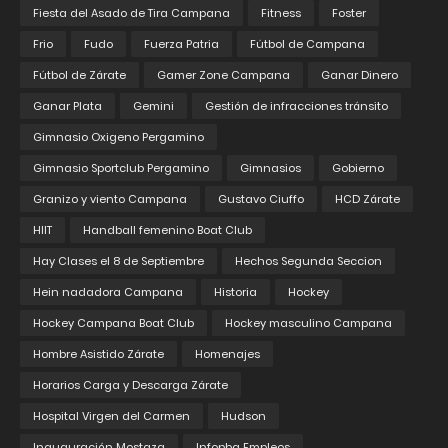
Fiesta del Asado de Tira Campana
Fitness
Foster
Frio
Fudo
Fuerza Patria
Fútbol de Campana
Fútbol de Zárate
Gamer Zone Campana
Ganar Dinero
Ganar Plata
Gemini
Gestión de infracciones tránsito
Gimnasio Oxigeno Pergamino
Gimnasio Sportclub Pergamino
Gimnasios
Gobierno
Granizo y viento Campana
Gustavo Ciuffo
HCD Zárate
HIIT
Handball femenino Boat Club
Hay Clases el 8 de Septiembre
Hechos Segunda Seccion
Hein nadadora Campana
Historia
Hockey
Hockey Campana Boat Club
Hockey masculino Campana
Hombre Asistido Zárate
Homenajes
Horarios Carga y Descarga Zárate
Hospital Virgen del Carmen
Hudson
Inauguración Mostaza
Infopba Empleos