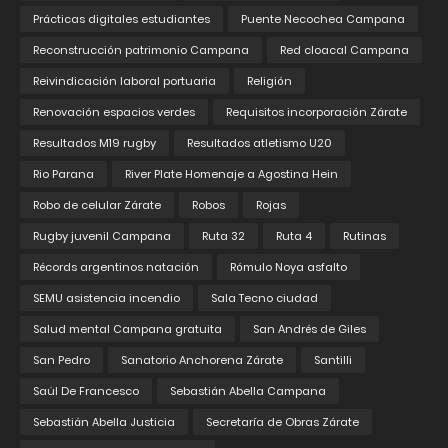
Prácticas digitales estudiantes
Puente Necochea Campana
Reconstrucción patrimonio Campana
Red cloacal Campana
Reivindicación laboral portuaria
Religión
Renovación espacios verdes
Requisitos incorporación Zárate
Resultados M19 rugby
Resultados atletismo U20
Rio Parana
River Plate Homenaje a Agostina Hein
Robo de celular Zárate
Robos
Rojas
Rugby juvenil Campana
Ruta 32
Ruta 4
Rutinas
Récords argentinos natación
Rómulo Noya asfalto
SEMU asistencia incendio
Sala Tecno ciudad
Salud mental Campana gratuita
San Andrés de Giles
San Pedro
Sanatorio Anchorena Zárate
Santilli
Saúl De Francesco
Sebastián Abella Campana
Sebastián Abella Justicia
Secretaría de Obras Zárate