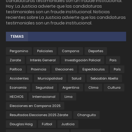
candidaturas testimoniales son un fraude institucional.
Hoy: La Justicia advierte que las candidaturas
testimoniales son un fraude institucional. Noticias
recientes sobre La Justicia advierte que las candidaturas
testimoniales son un fraude institucional.
TEMAS
Pergamino
Policiales
Campana
Deportes
Zarate
Interés General
Investigación Policial
Pais
Política
Provincia
Elecciones
Espectáculos
País
Accidentes
Municipalidad
Salud
Sebastián Abella
Economía
Seguridad
Argentina
Clima
Cultura
HECHOS
Internacional
Lima
Elecciones en Campana 2025
Resultados Elecciones 2025 Zárate
Changuito
Douglas Haig
Fútbol
Justicia