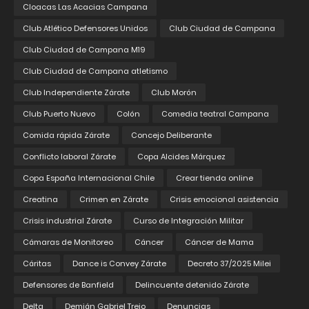
Cloacas Las Acacias Campana
Club Atlético Defensores Unidos
Club Ciudad de Campana
Club Ciudad de Campana M19
Club Ciudad de Campana atletismo
Club Independiente Zárate
Club Morón
Club Puerto Nuevo
Colón
Comedia teatral Campana
Comida rápida Zárate
Concejo Deliberante
Conflicto laboral Zárate
Copa Alcides Márquez
Copa España Internacional Chile
Crear tienda online
Creatina
Crimen en Zárate
Crisis emocional asistencia
Crisis industrial Zárate
Curso de Integración Militar
Cámaras de Monitoreo
Cáncer
Cáncer de Mama
Cáritas
Dance is Convey Zárate
Decreto 37/2025 Milei
Defensores de Banfield
Delincuente detenido Zárate
Delta
Demián Gabriel Trejo
Denuncias