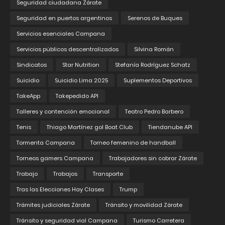
Seguridad ciudadana Zárate
Seguridad en puertos argentinos
Serenos de Buques
Servicios esenciales Campana
Servicios públicos descentralizados
Silvina Román
Sindicatos
Star Nutrition
Stefanía Rodríguez Schatz
Suicidio
Suicidio Lima 2025
Suplementos Deportivos
TakeApp
Takepedido API
Talleres y contención emocional
Teatro Pedro Barbero
Tenis
Thiago Martínez gol Boat Club
Tiendanube API
Tormenta Campana
Torneo femenino de handball
Torneos gamers Campana
Trabajadores sin cobrar Zárate
Trabajo
Trabajos
Transporte
Tras las Elecciones Hay Clases
Trump
Trámites judiciales Zárate
Tránsito y movilidad Zárate
Tránsito y seguridad vial Campana
Turismo Carretera