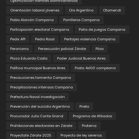
Optimización trámites administrativos
Orientación laboral jóvenes
Oro Argentino
Otamendi
Pablo Alarcón Campana
Parrilleros Campana
Participación electoral Campana
Patio de juegos Campana
Pedix API
Pedro Rossi
Peritajes violencia Campana
Peronismo
Persecución policial Zárate
Pilas
Plaza Eduardo Costa
Poder Judicial Buenos Aires
Política municipal Buenos Aires
Posta 4x100 campeona
Precauciones tormenta Campana
Precipitaciones intensas Campana
Prefectura Naval investigación
Prevención del suicidio Argentina
Prieto
Procurador Julio Conte Grand
Programa de Afiliados
Prohibiciones electorales en Zárate
Proteina
Proyectate Zárate 2025
Proyecto de ley serenos