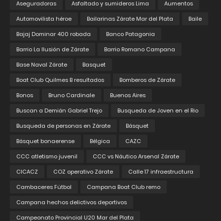
Aseguradoras
Asfaltado y sumideros Lima
Aumentos
Automovilista héroe
Bailarinas Zárate Mar del Plata
Baile
Bajaj Dominar 400 robada
Banco Patagonia
Barrio La Ilusión de Zárate
Barrio Romano Campana
Base Naval Zárate
Basquet
Boat Club Quilmes B resultados
Bomberos de Zárate
Bonos
Bruno Cardinale
Buenos Aires
Buscan a Demián Gabriel Trejo
Busqueda de Joven en el Rio
Busqueda de personas en Zárate
Básquet
Básquet bonaerense
Bélgica
CAZC
CCC atletismo juvenil
CCC vs Náutico Arsenal Zárate
CICACZ
COZ operativo Zárate
Calle 17 infraestructura
Cambaceres Fútbol
Campana Boat Club remo
Campana hechos delictivos deportivos
Campeonato Provincial U20 Mar del Plata