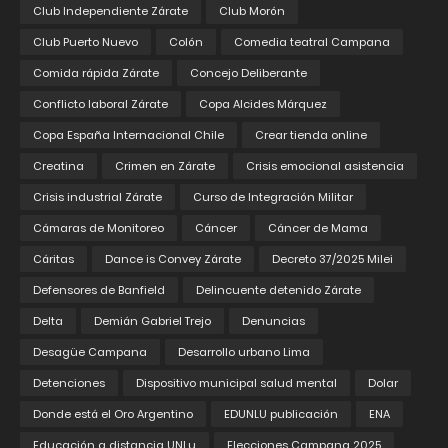
Club Independiente Zárate
Club Morón
Club Puerto Nuevo
Colón
Comedia teatral Campana
Comida rápida Zárate
Concejo Deliberante
Conflicto laboral Zárate
Copa Alcides Márquez
Copa España Internacional Chile
Crear tienda online
Creatina
Crimen en Zárate
Crisis emocional asistencia
Crisis industrial Zárate
Curso de Integración Militar
Cámaras de Monitoreo
Cáncer
Cáncer de Mama
Cáritas
Dance is Convey Zárate
Decreto 37/2025 Milei
Defensores de Banfield
Delincuente detenido Zárate
Delta
Demián Gabriel Trejo
Denuncias
Desagüe Campana
Desarrollo urbano Lima
Detenciones
Dispositivo municipal salud mental
Dolar
Donde está el Oro Argentino
EDUNLU publicación
ENA
Educación a distancia UNLu
Elecciones Campana 2025