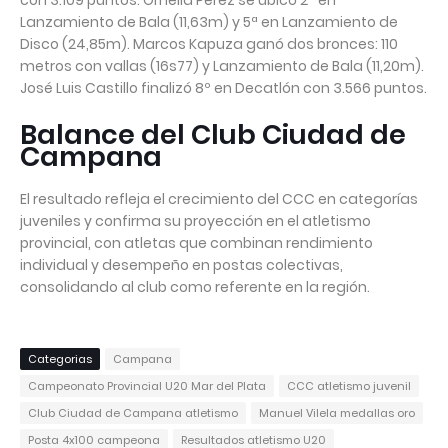
con 3.109 puntos. Ornella Pérez se ubicó 2ª en
Lanzamiento de Bala (11,63m) y 5ª en Lanzamiento de
Disco (24,85m). Marcos Kapuza ganó dos bronces: 110
metros con vallas (16s77) y Lanzamiento de Bala (11,20m).
José Luis Castillo finalizó 8º en Decatlón con 3.566 puntos.
Balance del Club Ciudad de
Campana
El resultado refleja el crecimiento del CCC en categorías
juveniles y confirma su proyección en el atletismo
provincial, con atletas que combinan rendimiento
individual y desempeño en postas colectivas,
consolidando al club como referente en la región.
Categorias
Campana
Campeonato Provincial U20 Mar del Plata
CCC atletismo juvenil
Club Ciudad de Campana atletismo
Manuel Vilela medallas oro
Posta 4x100 campeona
Resultados atletismo U20