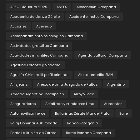
ABZC Clausura 2025
ANSES
Abstención Campana
Academia de danza Zárate
Accidente motos Campana
Acciones
Acevedo
Acompañamiento psicológico Campana
Actividades gratuitas Campana
Actividades infantiles Campana
Agenda cultural Campana
Agostina Lorenzo goleadora
Agustín Chiminelli perfil criminal
Alerta amarilla SMN
Alfisjeans
Anexo de Lima Juzgado de Faltas
Argentino
Armada Argentina inscripción
Arroyo Seco
Aseguradoras
Asfaltado y sumideros Lima
Aumentos
Automovilista héroe
Bailarinas Zárate Mar del Plata
Baile
Bajaj Dominar 400 robada
Banco Patagonia
Barrio La Ilusión de Zárate
Barrio Romano Campana