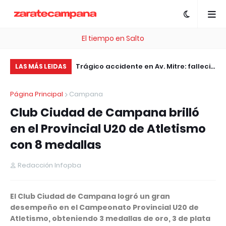
El tiempo en Salto
, esta plataforma te
Trágico accidente en Av. Mitre: falleció
Pe
LAS MÁS LEIDAS
 .com Gratis
el motociclista embestido por un
pl
Página Principal
Campana
patrullero
pa
Club Ciudad de Campana brilló
Ar
en el Provincial U20 de Atletismo
con 8 medallas
Redacción Infopba
El Club Ciudad de Campana logró un gran
desempeño en el Campeonato Provincial U20 de
Atletismo, obteniendo 3 medallas de oro, 3 de plata