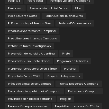
Pedix API
Pedro Rossi
Peritajes violencia Campana
Peronismo
Persecución policial Zárate
Pilas
Plaza Eduardo Costa
Poder Judicial Buenos Aires
Política municipal Buenos Aires
Posta 4x100 campeona
Precauciones tormenta Campana
Precipitaciones intensas Campana
Prefectura Naval investigación
Prevención del suicidio Argentina
Prieto
Procurador Julio Conte Grand
Programa de Afiliados
Prohibiciones electorales en Zárate
Proteina
Proyectate Zárate 2025
Proyecto de ley serenos
Prácticas digitales estudiantes
Puente Necochea Campana
Reconstrucción patrimonio Campana
Red cloacal Campana
Reivindicación laboral portuaria
Religión
Renovación espacios verdes
Requisitos incorporación Zárate