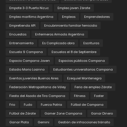
Empate 3-3 Puerto Nizuc
Empleo joven Zárate
Empleo marítimo Argentina
Empleos
Emprendedores
Empretienda API
Encubrimiento familiar femicidio
Encuestas
Enfermeros Armada Argentina
Entrenamiento
Es Complicado obra
Escrituras
Escuela 9 Campana
Escuelas el 8 de Septiembre
Espacio Campana Joven
Espacios públicos Campana
Estadio Mario Losinno
Estudiantes universitarios Campana
Eventos juveniles Buenos Aires
Ezequiel Montenegro
Federación Metropolitana de Vóley
Feria de empleo Zárate
Fiesta del Asado de Tira Campana
Fitness
Foster
Frio
Fudo
Fuerza Patria
Fútbol de Campana
Fútbol de Zárate
Gamer Zone Campana
Ganar Dinero
Ganar Plata
Gemini
Gestión de infracciones tránsito