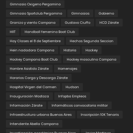
Gimnasio Oxigeno Pergamino
Gimnasio Sportclub Pergamino
Gimnasios
Gobierno
Granizo y viento Campana
Gustavo Ciuffo
HCD Zárate
HIIT
Handball femenino Boat Club
Hay Clases el 8 de Septiembre
Hechos Segunda Seccion
Hein nadadora Campana
Historia
Hockey
Hockey Campana Boat Club
Hockey masculino Campana
Hombre Asistido Zárate
Homenajes
Horarios Carga y Descarga Zárate
Hospital Virgen del Carmen
Hudson
Inauguración Mostaza
Infopba Empleos
Información Zárate
Informáticos convocatoria militar
Infraestructura urbana Buenos Aires
Inscripción 10K Tenaris
Intendente Abella Campana