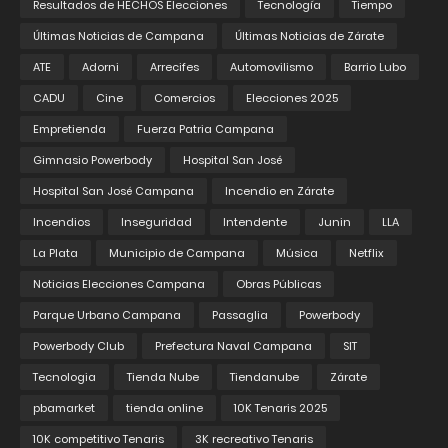
Resultados de HECHOS Elecciones
Tecnología
Tiempo
Últimas Noticias de Campana
Últimas Noticias de Zárate
ATE
Adorni
Arrecifes
Automovilismo
Barrio Lubo
CADU
Cine
Comercios
Elecciones 2025
Empretienda
Fuerza Patria Campana
Gimnasio Powerbody
Hospital San José
Hospital San José Campana
Incendio en Zárate
Incendios
Inseguridad
Intendente
Junin
LLA
La Plata
Municipio de Campana
Música
Netflix
Noticias Elecciones Campana
Obras Públicas
Parque Urbano Campana
Passaglia
Powerbody
Powerbody Club
Prefectura Naval Campana
SIT
Tecnologia
Tienda Nube
Tiendanube
Zárate
pbamarket
tienda online
10K Tenaris 2025
10K competitivo Tenaris
3K recreativo Tenaris