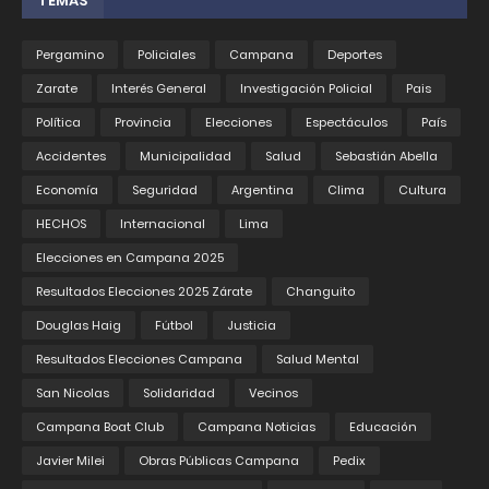
TEMAS
Pergamino
Policiales
Campana
Deportes
Zarate
Interés General
Investigación Policial
Pais
Política
Provincia
Elecciones
Espectáculos
País
Accidentes
Municipalidad
Salud
Sebastián Abella
Economía
Seguridad
Argentina
Clima
Cultura
HECHOS
Internacional
Lima
Elecciones en Campana 2025
Resultados Elecciones 2025 Zárate
Changuito
Douglas Haig
Fútbol
Justicia
Resultados Elecciones Campana
Salud Mental
San Nicolas
Solidaridad
Vecinos
Campana Boat Club
Campana Noticias
Educación
Javier Milei
Obras Públicas Campana
Pedix