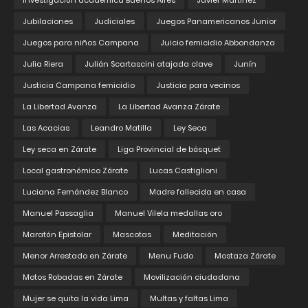
Investigación académica Buenos Aires
Javier Martinez
Jubilaciones
Judiciales
Juegos Panamericanos Junior
Juegos para niños Campana
Juicio femicidio Abbondanza
Julia Riera
Julián Scartascini atajada clave
Junín
Justicia Campana femicidio
Justicia para vecinos
La Libertad Avanza
La Libertad Avanza Zárate
Las Acacias
Leandro Matilla
Ley Seca
Ley seca en Zárate
Liga Provincial de básquet
Local gastronómico Zárate
Lucas Castiglioni
Luciana Fernández Blanco
Madre fallecida en casa
Manuel Passaglia
Manuel Vilela medallas oro
Maratón Epistolar
Mascotas
Meditación
Menor Arrestado en Zárate
Menu Fudo
Mostaza Zárate
Motos Robadas en Zárate
Movilización ciudadana
Mujer se quita la vida Lima
Multas y faltas Lima