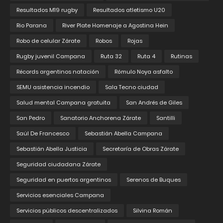
Resultados M19 rugby
Resultados atletismo U20
Rio Parana
River Plate Homenaje a Agostina Hein
Robo de celular Zárate
Robos
Rojas
Rugby juvenil Campana
Ruta 32
Ruta 4
Rutinas
Récords argentinos natación
Rómulo Noya asfalto
SEMU asistencia incendio
Sala Tecno ciudad
Salud mental Campana gratuita
San Andrés de Giles
San Pedro
Sanatorio Anchorena Zárate
Santilli
Saúl De Francesco
Sebastián Abella Campana
Sebastián Abella Justicia
Secretaría de Obras Zárate
Seguridad ciudadana Zárate
Seguridad en puertos argentinos
Serenos de Buques
Servicios esenciales Campana
Servicios públicos descentralizados
Silvina Román