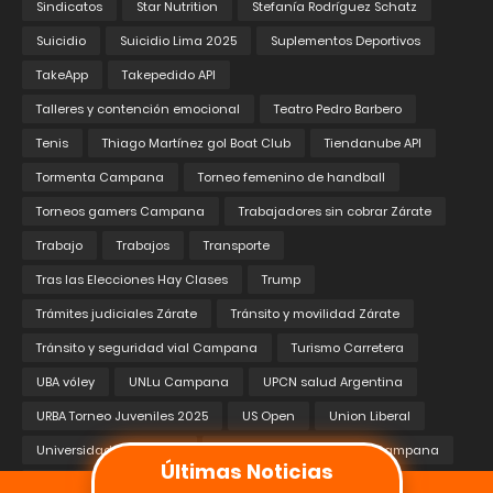
Sindicatos
Star Nutrition
Stefanía Rodríguez Schatz
Suicidio
Suicidio Lima 2025
Suplementos Deportivos
TakeApp
Takepedido API
Talleres y contención emocional
Teatro Pedro Barbero
Tenis
Thiago Martínez gol Boat Club
Tiendanube API
Tormenta Campana
Torneo femenino de handball
Torneos gamers Campana
Trabajadores sin cobrar Zárate
Trabajo
Trabajos
Transporte
Tras las Elecciones Hay Clases
Trump
Trámites judiciales Zárate
Tránsito y movilidad Zárate
Tránsito y seguridad vial Campana
Turismo Carretera
UBA vóley
UNLu Campana
UPCN salud Argentina
URBA Torneo Juveniles 2025
US Open
Union Liberal
Universidades Públicas
Valores Republicanos de Campana
Últimas Noticias
Verónica Magario
Victoria ajustada Boat Club