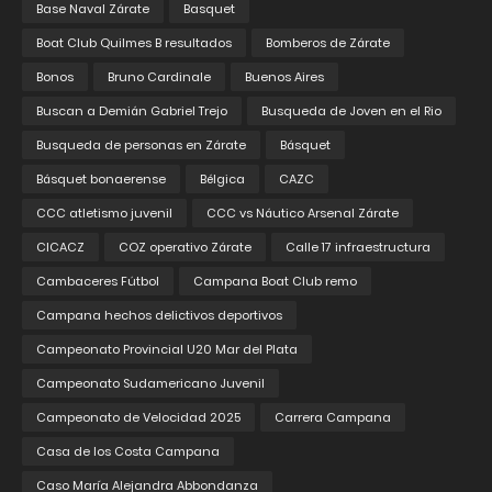
Base Naval Zárate
Basquet
Boat Club Quilmes B resultados
Bomberos de Zárate
Bonos
Bruno Cardinale
Buenos Aires
Buscan a Demián Gabriel Trejo
Busqueda de Joven en el Rio
Busqueda de personas en Zárate
Básquet
Básquet bonaerense
Bélgica
CAZC
CCC atletismo juvenil
CCC vs Náutico Arsenal Zárate
CICACZ
COZ operativo Zárate
Calle 17 infraestructura
Cambaceres Fútbol
Campana Boat Club remo
Campana hechos delictivos deportivos
Campeonato Provincial U20 Mar del Plata
Campeonato Sudamericano Juvenil
Campeonato de Velocidad 2025
Carrera Campana
Casa de los Costa Campana
Caso María Alejandra Abbondanza