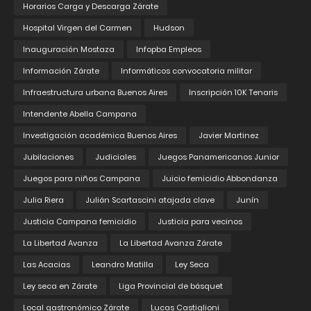
Horarios Carga y Descarga Zárate
Hospital Virgen del Carmen
Hudson
Inauguración Mostaza
Infopba Empleos
Información Zárate
Informáticos convocatoria militar
Infraestructura urbana Buenos Aires
Inscripción 10K Tenaris
Intendente Abella Campana
Investigación académica Buenos Aires
Javier Martinez
Jubilaciones
Judiciales
Juegos Panamericanos Junior
Juegos para niños Campana
Juicio femicidio Abbondanza
Julia Riera
Julián Scartascini atajada clave
Junín
Justicia Campana femicidio
Justicia para vecinos
La Libertad Avanza
La Libertad Avanza Zárate
Las Acacias
Leandro Matilla
Ley Seca
Ley seca en Zárate
Liga Provincial de básquet
Local gastronómico Zárate
Lucas Castiglioni