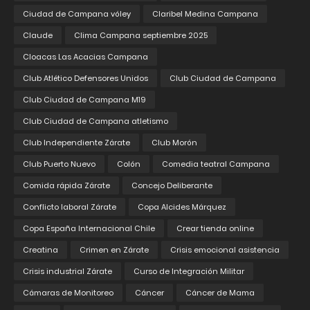
Ciudad de Campana vóley
Claribel Medina Campana
Claude
Clima Campana septiembre 2025
Cloacas Las Acacias Campana
Club Atlético Defensores Unidos
Club Ciudad de Campana
Club Ciudad de Campana M19
Club Ciudad de Campana atletismo
Club Independiente Zárate
Club Morón
Club Puerto Nuevo
Colón
Comedia teatral Campana
Comida rápida Zárate
Concejo Deliberante
Conflicto laboral Zárate
Copa Alcides Márquez
Copa España Internacional Chile
Crear tienda online
Creatina
Crimen en Zárate
Crisis emocional asistencia
Crisis industrial Zárate
Curso de Integración Militar
Cámaras de Monitoreo
Cáncer
Cáncer de Mama