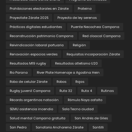
Prohibiciones electorales en Zárate
Proteina
Proyectate Zárate 2025
Proyecto de ley serenos
Prácticas digitales estudiantes
Puente Necochea Campana
Reconstrucción patrimonio Campana
Red cloacal Campana
Reivindicación laboral portuaria
Religión
Renovación espacios verdes
Requisitos incorporación Zárate
Resultados M19 rugby
Resultados atletismo U20
Rio Parana
River Plate Homenaje a Agostina Hein
Robo de celular Zárate
Robos
Rojas
Rugby juvenil Campana
Ruta 32
Ruta 4
Rutinas
Récords argentinos natación
Rómulo Noya asfalto
SEMU asistencia incendio
Sala Tecno ciudad
Salud mental Campana gratuita
San Andrés de Giles
San Pedro
Sanatorio Anchorena Zárate
Santilli