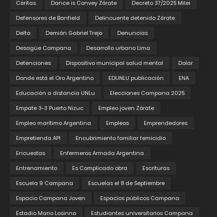
Cáritas
Dance is Convey Zárate
Decreto 37/2025 Milei
Defensores de Banfield
Delincuente detenido Zárate
Delta
Demián Gabriel Trejo
Denuncias
Desagüe Campana
Desarrollo urbano Lima
Detenciones
Dispositivo municipal salud mental
Dolar
Donde está el Oro Argentino
EDUNLU publicación
ENA
Educación a distancia UNLu
Elecciones Campana 2025
Empate 3-3 Puerto Nizuc
Empleo joven Zárate
Empleo marítimo Argentina
Empleos
Emprendedores
Empretienda API
Encubrimiento familiar femicidio
Encuestas
Enfermeros Armada Argentina
Entrenamiento
Es Complicado obra
Escrituras
Escuela 9 Campana
Escuelas el 8 de Septiembre
Espacio Campana Joven
Espacios públicos Campana
Estadio Mario Losinno
Estudiantes universitarios Campana