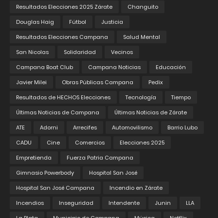
Resultados Elecciones 2025 Zárate
Changuito
Douglas Haig
Fútbol
Justicia
Resultados Elecciones Campana
Salud Mental
San Nicolas
Solidaridad
Vecinos
Campana Boat Club
Campana Noticias
Educación
Javier Milei
Obras Públicas Campana
Pedix
Resultados de HECHOS Elecciones
Tecnología
Tiempo
Últimas Noticias de Campana
Últimas Noticias de Zárate
ATE
Adorni
Arrecifes
Automovilismo
Barrio Lubo
CADU
Cine
Comercios
Elecciones 2025
Empretienda
Fuerza Patria Campana
Gimnasio Powerbody
Hospital San José
Hospital San José Campana
Incendio en Zárate
Incendios
Inseguridad
Intendente
Junin
LLA