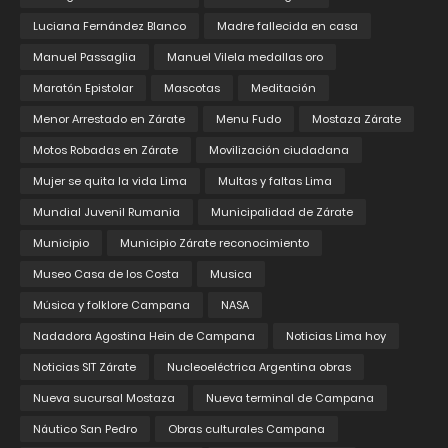
Luciana Fernández Blanco
Madre fallecida en casa
Manuel Passaglia
Manuel Vilela medallas oro
Maratón Epistolar
Mascotas
Meditación
Menor Arrestado en Zárate
Menu Fudo
Mostaza Zárate
Motos Robadas en Zárate
Movilización ciudadana
Mujer se quita la vida Lima
Multas y faltas Lima
Mundial Juvenil Rumania
Municipalidad de Zárate
Municipio
Municipio Zárate reconocimiento
Museo Casa de los Costa
Musica
Música y folklore Campana
NASA
Nadadora Agostina Hein de Campana
Noticias Lima hoy
Noticias SIT Zárate
Nucleoeléctrica Argentina obras
Nueva sucursal Mostaza
Nueva terminal de Campana
Náutico San Pedro
Obras culturales Campana