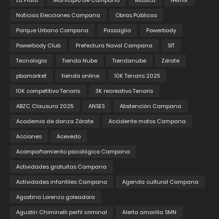
La Plata
Municipio de Campana
Música
Netflix
Noticias Elecciones Campana
Obras Públicas
Parque Urbano Campana
Passaglia
Powerbody
Powerbody Club
Prefectura Naval Campana
SIT
Tecnologia
Tienda Nube
Tiendanube
Zárate
pbamarket
tienda online
10K Tenaris 2025
10K competitivo Tenaris
3K recreativo Tenaris
ABZC Clausura 2025
ANSES
Abstención Campana
Academia de danza Zárate
Accidente motos Campana
Acciones
Acevedo
Acompañamiento psicológico Campana
Actividades gratuitas Campana
Actividades infantiles Campana
Agenda cultural Campana
Agostina Lorenzo goleadora
Agustín Chiminelli perfil criminal
Alerta amarilla SMN