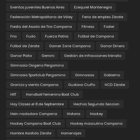
Eventos juveniles Buenos Aires
Ezequiel Montenegro
Federación Metropolitana de Vóley
Feria de empleo Zárate
Fiesta del Asado de Tira Campana
Fitness
Foster
Frio
Fudo
Fuerza Patria
Fútbol de Campana
Fútbol de Zárate
Gamer Zone Campana
Ganar Dinero
Ganar Plata
Gemini
Gestión de infracciones tránsito
Gimnasio Oxigeno Pergamino
Gimnasio Sportclub Pergamino
Gimnasios
Gobierno
Granizo y viento Campana
Gustavo Ciuffo
HCD Zárate
HIIT
Handball femenino Boat Club
Hay Clases el 8 de Septiembre
Hechos Segunda Seccion
Hein nadadora Campana
Historia
Hockey
Hockey Campana Boat Club
Hockey masculino Campana
Hombre Asistido Zárate
Homenajes