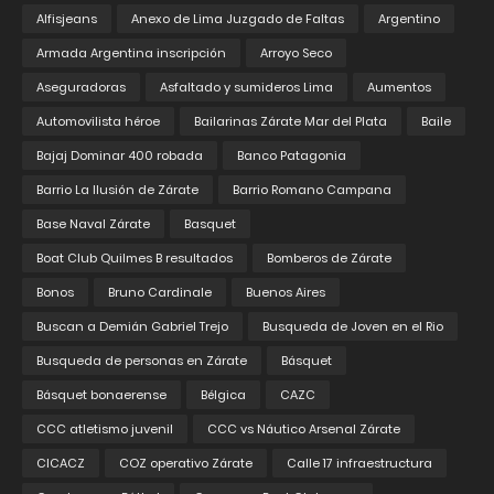
Alfisjeans
Anexo de Lima Juzgado de Faltas
Argentino
Armada Argentina inscripción
Arroyo Seco
Aseguradoras
Asfaltado y sumideros Lima
Aumentos
Automovilista héroe
Bailarinas Zárate Mar del Plata
Baile
Bajaj Dominar 400 robada
Banco Patagonia
Barrio La Ilusión de Zárate
Barrio Romano Campana
Base Naval Zárate
Basquet
Boat Club Quilmes B resultados
Bomberos de Zárate
Bonos
Bruno Cardinale
Buenos Aires
Buscan a Demián Gabriel Trejo
Busqueda de Joven en el Rio
Busqueda de personas en Zárate
Básquet
Básquet bonaerense
Bélgica
CAZC
CCC atletismo juvenil
CCC vs Náutico Arsenal Zárate
CICACZ
COZ operativo Zárate
Calle 17 infraestructura