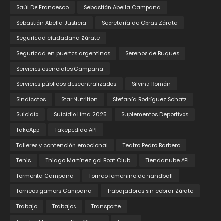
Saúl De Francesco
Sebastián Abella Campana
Sebastián Abella Justicia
Secretaría de Obras Zárate
Seguridad ciudadana Zárate
Seguridad en puertos argentinos
Serenos de Buques
Servicios esenciales Campana
Servicios públicos descentralizados
Silvina Román
Sindicatos
Star Nutrition
Stefanía Rodríguez Schatz
Suicidio
Suicidio Lima 2025
Suplementos Deportivos
TakeApp
Takepedido API
Talleres y contención emocional
Teatro Pedro Barbero
Tenis
Thiago Martínez gol Boat Club
Tiendanube API
Tormenta Campana
Torneo femenino de handball
Torneos gamers Campana
Trabajadores sin cobrar Zárate
Trabajo
Trabajos
Transporte