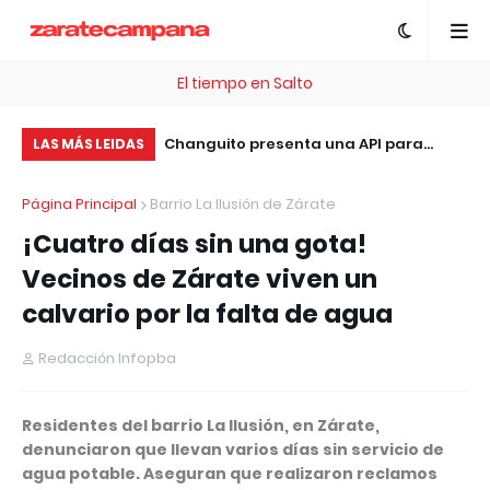
El tiempo en Salto
, esta plataforma te
Changuito presenta una API para
El
LAS MÁS LEIDAS
 .com Gratis
integrar sistemas de facturación, ERP
ac
Página Principal
Barrio La Ilusión de Zárate
y tiendas online sin costo
jó
¡Cuatro días sin una gota!
Vecinos de Zárate viven un
calvario por la falta de agua
Redacción Infopba
Residentes del barrio La Ilusión, en Zárate,
denunciaron que llevan varios días sin servicio de
agua potable. Aseguran que realizaron reclamos