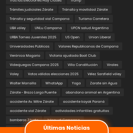
Tras las Elecciones Hay Clases
Trump
Trámites judiciales Zárate
Tránsito y movilidad Zárate
Tránsito y seguridad vial Campana
Turismo Carretera
UBA vóley
UNLu Campana
UPCN salud Argentina
URBA Torneo Juveniles 2025
US Open
Union Liberal
Universidades Públicas
Valores Republicanos de Campana
Verónica Magario
Victoria ajustada Boat Club
Videojuegos Campana 2025
Villa Constitución
Virales
Voley
Votos válidos elecciones 2025
Vélez Sarsfield vóley
Walter Mansilla
WhatsApp
Yoga
Zarate sin Agua
Zárate - Brazo Largo Puente
abandono animal en Argentina
accidente Av. Mitre Zárate
accidente kayak Paraná
accidente vial Zárate
actividades infantiles gratuitas
bomberos Zárate
básquet Campana
Últimas Noticias
carga y descarga Zárate
carpeta asfáltica Zárate