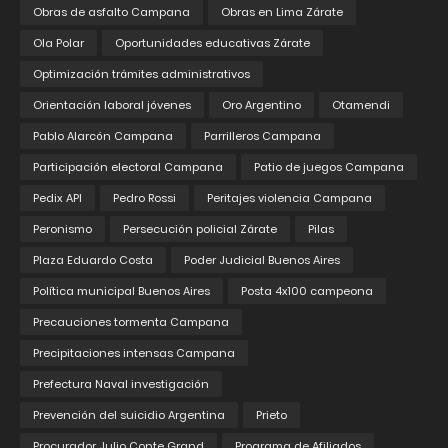
Obras de asfalto Campana
Obras en Lima Zárate
Ola Polar
Oportunidades educativas Zárate
Optimización trámites administrativos
Orientación laboral jóvenes
Oro Argentino
Otamendi
Pablo Alarcón Campana
Parrilleros Campana
Participación electoral Campana
Patio de juegos Campana
Pedix API
Pedro Rossi
Peritajes violencia Campana
Peronismo
Persecución policial Zárate
Pilas
Plaza Eduardo Costa
Poder Judicial Buenos Aires
Política municipal Buenos Aires
Posta 4x100 campeona
Precauciones tormenta Campana
Precipitaciones intensas Campana
Prefectura Naval investigación
Prevención del suicidio Argentina
Prieto
Procurador Julio Conte Grand
Programa de Afiliados