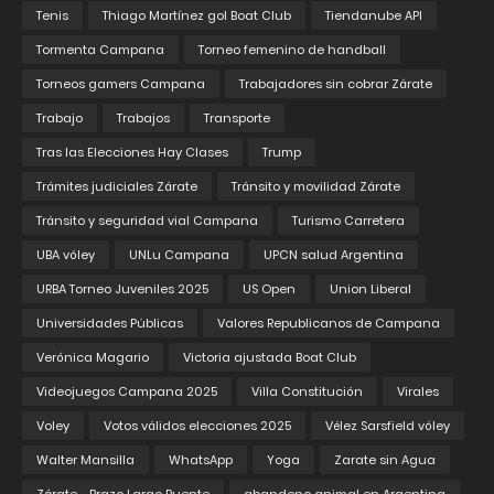
Tenis
Thiago Martínez gol Boat Club
Tiendanube API
Tormenta Campana
Torneo femenino de handball
Torneos gamers Campana
Trabajadores sin cobrar Zárate
Trabajo
Trabajos
Transporte
Tras las Elecciones Hay Clases
Trump
Trámites judiciales Zárate
Tránsito y movilidad Zárate
Tránsito y seguridad vial Campana
Turismo Carretera
UBA vóley
UNLu Campana
UPCN salud Argentina
URBA Torneo Juveniles 2025
US Open
Union Liberal
Universidades Públicas
Valores Republicanos de Campana
Verónica Magario
Victoria ajustada Boat Club
Videojuegos Campana 2025
Villa Constitución
Virales
Voley
Votos válidos elecciones 2025
Vélez Sarsfield vóley
Walter Mansilla
WhatsApp
Yoga
Zarate sin Agua