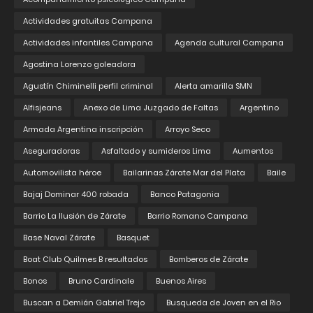
Actividades gratuitas Campana
Actividades infantiles Campana
Agenda cultural Campana
Agostina Lorenzo goleadora
Agustín Chiminelli perfil criminal
Alerta amarilla SMN
Alfisjeans
Anexo de Lima Juzgado de Faltas
Argentino
Armada Argentina inscripción
Arroyo Seco
Aseguradoras
Asfaltado y sumideros Lima
Aumentos
Automovilista héroe
Bailarinas Zárate Mar del Plata
Baile
Bajaj Dominar 400 robada
Banco Patagonia
Barrio La Ilusión de Zárate
Barrio Romano Campana
Base Naval Zárate
Basquet
Boat Club Quilmes B resultados
Bomberos de Zárate
Bonos
Bruno Cardinale
Buenos Aires
Buscan a Demián Gabriel Trejo
Busqueda de Joven en el Rio