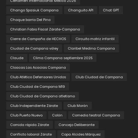
Certamen internacional México 2026
Chango Spasiuk Campana
Changuito API
Chat GPT
Choque barrio Del Pino
Christian Fabio Fiscal Zárate-Campana
Cierre de Campaña de HECHOS
Circuito motriz infantil
Ciudad de Campana vóley
Claribel Medina Campana
Claude
Clima Campana septiembre 2025
Cloacas Las Acacias Campana
Club Atlético Defensores Unidos
Club Ciudad de Campana
Club Ciudad de Campana M19
Club Ciudad de Campana atletismo
Club Independiente Zárate
Club Morón
Club Puerto Nuevo
Colón
Comedia teatral Campana
Comida rápida Zárate
Concejo Deliberante
Conflicto laboral Zárate
Copa Alcides Márquez