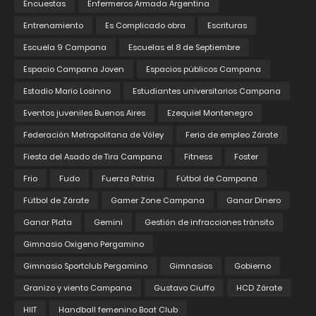
Encuestas
Enfermeros Armada Argentina
Entrenamiento
Es Complicado obra
Escrituras
Escuela 9 Campana
Escuelas el 8 de Septiembre
Espacio Campana Joven
Espacios públicos Campana
Estadio Mario Losinno
Estudiantes universitarios Campana
Eventos juveniles Buenos Aires
Ezequiel Montenegro
Federación Metropolitana de Vóley
Feria de empleo Zárate
Fiesta del Asado de Tira Campana
Fitness
Foster
Frio
Fudo
Fuerza Patria
Fútbol de Campana
Fútbol de Zárate
Gamer Zone Campana
Ganar Dinero
Ganar Plata
Gemini
Gestión de infracciones tránsito
Gimnasio Oxigeno Pergamino
Gimnasio Sportclub Pergamino
Gimnasios
Gobierno
Granizo y viento Campana
Gustavo Ciuffo
HCD Zárate
HIIT
Handball femenino Boat Club