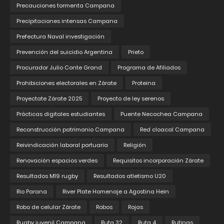
Precauciones tormenta Campana
Precipitaciones intensas Campana
Prefectura Naval investigación
Prevención del suicidio Argentina
Prieto
Procurador Julio Conte Grand
Programa de Afiliados
Prohibiciones electorales en Zárate
Proteina
Proyectate Zárate 2025
Proyecto de ley serenos
Prácticas digitales estudiantes
Puente Necochea Campana
Reconstrucción patrimonio Campana
Red cloacal Campana
Reivindicación laboral portuaria
Religión
Renovación espacios verdes
Requisitos incorporación Zárate
Resultados M19 rugby
Resultados atletismo U20
Rio Parana
River Plate Homenaje a Agostina Hein
Robo de celular Zárate
Robos
Rojas
Rugby juvenil Campana
Ruta 32
Ruta 4
Rutinas