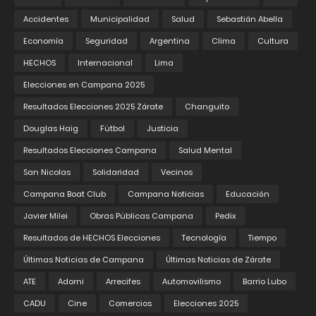
Accidentes
Municipalidad
Salud
Sebastián Abella
Economía
Seguridad
Argentina
Clima
Cultura
HECHOS
Internacional
Lima
Elecciones en Campana 2025
Resultados Elecciones 2025 Zárate
Changuito
Douglas Haig
Fútbol
Justicia
Resultados Elecciones Campana
Salud Mental
San Nicolas
Solidaridad
Vecinos
Campana Boat Club
Campana Noticias
Educación
Javier Milei
Obras Públicas Campana
Pedix
Resultados de HECHOS Elecciones
Tecnología
Tiempo
Últimas Noticias de Campana
Últimas Noticias de Zárate
ATE
Adorni
Arrecifes
Automovilismo
Barrio Lubo
CADU
Cine
Comercios
Elecciones 2025