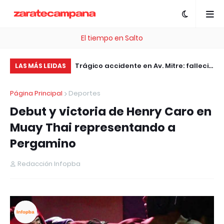
El tiempo en Salto
, esta plataforma te
Trágico accidente en Av. Mitre: falleció
Pe
LAS MÁS LEIDAS
 .com Gratis
el motociclista embestido por un
pl
Página Principal
Deportes
patrullero
pa
Debut y victoria de Henry Caro en
Ar
Muay Thai representando a
Pergamino
Redacción Infopba