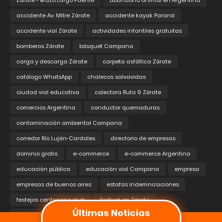
Zárate - Brazo Largo Puente
abandono animal en Argentina
accidente Av. Mitre Zárate
accidente kayak Paraná
accidente vial Zárate
actividades infantiles gratuitas
bomberos Zárate
básquet Campana
carga y descarga Zárate
carpeta asfáltica Zárate
catálogo WhatsApp
chalecos salvavidas
ciudad vial educativa
colectora Ruta 9 Zárate
comercios Argentina
conductor quemaduras
contaminación ambiental Campana
corredor Río Luján-Cardales
directorio de empresas
dominio gratis
e-commerce
e-commerce Argentina
educación pública
educación vial Campana
empresa
empresas de buenos aires
estafas indemnizaciones
festejos centenario club
festival en Zárate
Últimas Noticias
financiamiento educativo
fraude en seguros