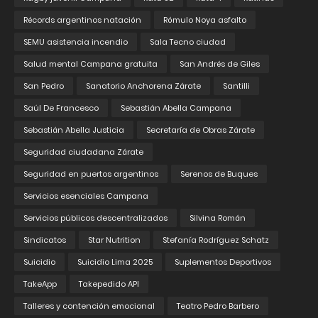
Récords argentinos natación
Rómulo Noya asfalto
SEMU asistencia incendio
Sala Tecno ciudad
Salud mental Campana gratuita
San Andrés de Giles
San Pedro
Sanatorio Anchorena Zárate
Santilli
Saúl De Francesco
Sebastián Abella Campana
Sebastián Abella Justicia
Secretaría de Obras Zárate
Seguridad ciudadana Zárate
Seguridad en puertos argentinos
Serenos de Buques
Servicios esenciales Campana
Servicios públicos descentralizados
Silvina Román
Sindicatos
Star Nutrition
Stefanía Rodríguez Schatz
Suicidio
Suicidio Lima 2025
Suplementos Deportivos
TakeApp
Takepedido API
Talleres y contención emocional
Teatro Pedro Barbero