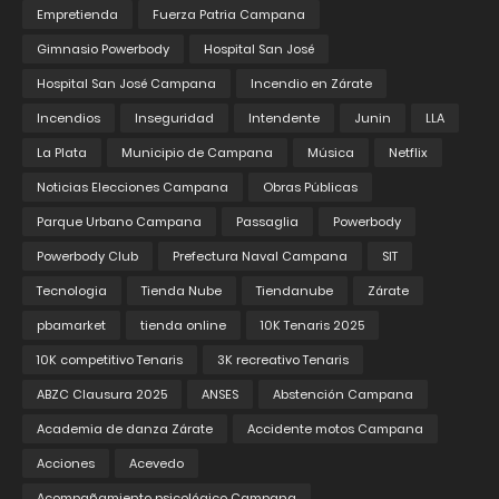
Empretienda
Fuerza Patria Campana
Gimnasio Powerbody
Hospital San José
Hospital San José Campana
Incendio en Zárate
Incendios
Inseguridad
Intendente
Junin
LLA
La Plata
Municipio de Campana
Música
Netflix
Noticias Elecciones Campana
Obras Públicas
Parque Urbano Campana
Passaglia
Powerbody
Powerbody Club
Prefectura Naval Campana
SIT
Tecnologia
Tienda Nube
Tiendanube
Zárate
pbamarket
tienda online
10K Tenaris 2025
10K competitivo Tenaris
3K recreativo Tenaris
ABZC Clausura 2025
ANSES
Abstención Campana
Academia de danza Zárate
Accidente motos Campana
Acciones
Acevedo
Acompañamiento psicológico Campana