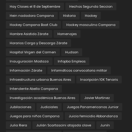
Hay Clases el 8 de Septiembre
Hechos Segunda Seccion
Hein nadadora Campana
Historia
Hockey
Hockey Campana Boat Club
Hockey masculino Campana
Hombre Asistido Zárate
Homenajes
Horarios Carga y Descarga Zárate
Hospital Virgen del Carmen
Hudson
Inauguración Mostaza
Infopba Empleos
Información Zárate
Informáticos convocatoria militar
Infraestructura urbana Buenos Aires
Inscripción 10K Tenaris
Intendente Abella Campana
Investigación académica Buenos Aires
Javier Martinez
Jubilaciones
Judiciales
Juegos Panamericanos Junior
Juegos para niños Campana
Juicio femicidio Abbondanza
Julia Riera
Julián Scartascini atajada clave
Junín