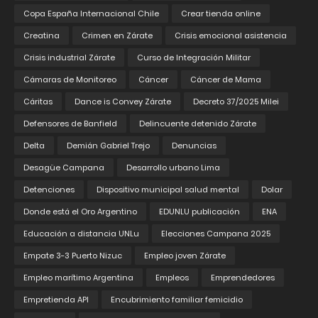
Copa España Internacional Chile
Crear tienda online
Creatina
Crimen en Zárate
Crisis emocional asistencia
Crisis industrial Zárate
Curso de Integración Militar
Cámaras de Monitoreo
Cáncer
Cáncer de Mama
Cáritas
Dance is Convey Zárate
Decreto 37/2025 Milei
Defensores de Banfield
Delincuente detenido Zárate
Delta
Demián Gabriel Trejo
Denuncias
Desagüe Campana
Desarrollo urbano Lima
Detenciones
Dispositivo municipal salud mental
Dolar
Donde está el Oro Argentino
EDUNLU publicación
ENA
Educación a distancia UNLu
Elecciones Campana 2025
Empate 3-3 Puerto Nizuc
Empleo joven Zárate
Empleo marítimo Argentina
Empleos
Emprendedores
Empretienda API
Encubrimiento familiar femicidio