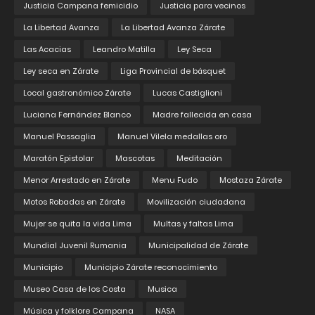
Justicia Campana femicidio
Justicia para vecinos
La Libertad Avanza
La Libertad Avanza Zárate
Las Acacias
Leandro Matilla
Ley Seca
Ley seca en Zárate
Liga Provincial de básquet
Local gastronómico Zárate
Lucas Castiglioni
Luciana Fernández Blanco
Madre fallecida en casa
Manuel Passaglia
Manuel Vilela medallas oro
Maratón Epistolar
Mascotas
Meditación
Menor Arrestado en Zárate
Menu Fudo
Mostaza Zárate
Motos Robadas en Zárate
Movilización ciudadana
Mujer se quita la vida Lima
Multas y faltas Lima
Mundial Juvenil Rumania
Municipalidad de Zárate
Municipio
Municipio Zárate reconocimiento
Museo Casa de los Costa
Musica
Música y folklore Campana
NASA