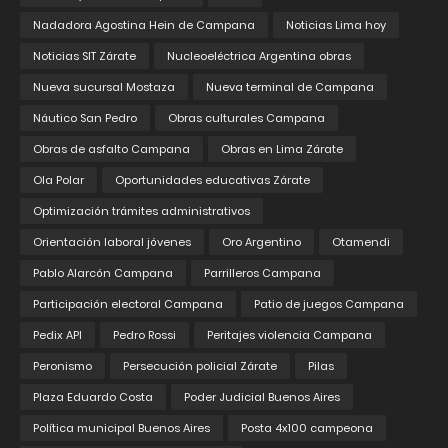
Nadadora Agostina Hein de Campana
Noticias Lima hoy
Noticias SIT Zárate
Nucleoeléctrica Argentina obras
Nueva sucursal Mostaza
Nueva terminal de Campana
Náutico San Pedro
Obras culturales Campana
Obras de asfalto Campana
Obras en Lima Zárate
Ola Polar
Oportunidades educativas Zárate
Optimización trámites administrativos
Orientación laboral jóvenes
Oro Argentino
Otamendi
Pablo Alarcón Campana
Parrilleros Campana
Participación electoral Campana
Patio de juegos Campana
Pedix API
Pedro Rossi
Peritajes violencia Campana
Peronismo
Persecución policial Zárate
Pilas
Plaza Eduardo Costa
Poder Judicial Buenos Aires
Política municipal Buenos Aires
Posta 4x100 campeona