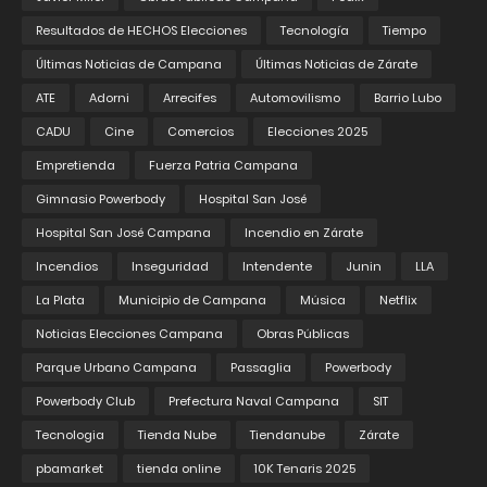
Resultados de HECHOS Elecciones
Tecnología
Tiempo
Últimas Noticias de Campana
Últimas Noticias de Zárate
ATE
Adorni
Arrecifes
Automovilismo
Barrio Lubo
CADU
Cine
Comercios
Elecciones 2025
Empretienda
Fuerza Patria Campana
Gimnasio Powerbody
Hospital San José
Hospital San José Campana
Incendio en Zárate
Incendios
Inseguridad
Intendente
Junin
LLA
La Plata
Municipio de Campana
Música
Netflix
Noticias Elecciones Campana
Obras Públicas
Parque Urbano Campana
Passaglia
Powerbody
Powerbody Club
Prefectura Naval Campana
SIT
Tecnologia
Tienda Nube
Tiendanube
Zárate
pbamarket
tienda online
10K Tenaris 2025