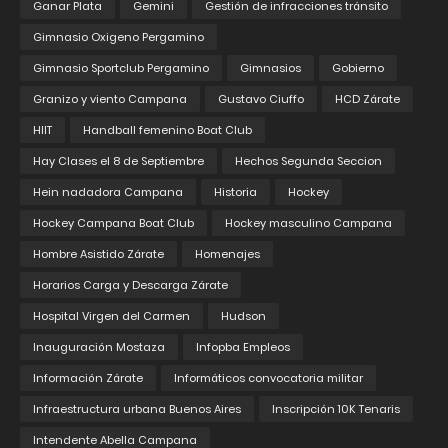
Ganar Plata
Gemini
Gestión de infracciones tránsito
Gimnasio Oxigeno Pergamino
Gimnasio Sportclub Pergamino
Gimnasios
Gobierno
Granizo y viento Campana
Gustavo Ciuffo
HCD Zárate
HIIT
Handball femenino Boat Club
Hay Clases el 8 de Septiembre
Hechos Segunda Seccion
Hein nadadora Campana
Historia
Hockey
Hockey Campana Boat Club
Hockey masculino Campana
Hombre Asistido Zárate
Homenajes
Horarios Carga y Descarga Zárate
Hospital Virgen del Carmen
Hudson
Inauguración Mostaza
Infopba Empleos
Información Zárate
Informáticos convocatoria militar
Infraestructura urbana Buenos Aires
Inscripción 10K Tenaris
Intendente Abella Campana