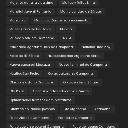
Mujer se quita la vida Lima
Multas y faltas Lima
Mundial Juvenil Rumania
Municipalidad de Zárate
Municipio
Municipio Zárate reconocimiento
Museo Casa de los Costa
Musica
Música y folklore Campana
NASA
Nadadora Agostina Hein de Campana
Noticias Lima hoy
Noticias SIT Zárate
Nucleoeléctrica Argentina obras
Nueva sucursal Mostaza
Nueva terminal de Campana
Náutico San Pedro
Obras culturales Campana
Obras de asfalto Campana
Obras en Lima Zárate
Ola Polar
Oportunidades educativas Zárate
Optimización trámites administrativos
Orientación laboral jóvenes
Oro Argentino
Otamendi
Pablo Alarcón Campana
Parrilleros Campana
Participación electoral Campana
Patio de juegos Campana