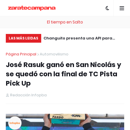
El tiempo en Salto
, esta plataforma te
Changuito presenta una API para
Pe
LAS MÁS LEIDAS
 .com Gratis
integrar sistemas de facturación, ERP
pl
Página Principal
Automovilismo
y tiendas online sin costo
pa
José Rasuk ganó en San Nicolás y
Ar
se quedó con la final de TC Pista
Pick Up
Redacción Infopba