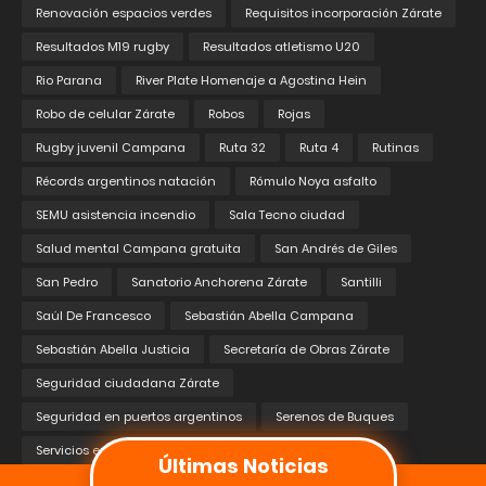
Renovación espacios verdes
Requisitos incorporación Zárate
Resultados M19 rugby
Resultados atletismo U20
Rio Parana
River Plate Homenaje a Agostina Hein
Robo de celular Zárate
Robos
Rojas
Rugby juvenil Campana
Ruta 32
Ruta 4
Rutinas
Récords argentinos natación
Rómulo Noya asfalto
SEMU asistencia incendio
Sala Tecno ciudad
Salud mental Campana gratuita
San Andrés de Giles
San Pedro
Sanatorio Anchorena Zárate
Santilli
Saúl De Francesco
Sebastián Abella Campana
Sebastián Abella Justicia
Secretaría de Obras Zárate
Seguridad ciudadana Zárate
Seguridad en puertos argentinos
Serenos de Buques
Últimas Noticias
Servicios esenciales Campana
Servicios públicos descentralizados
Silvina Román