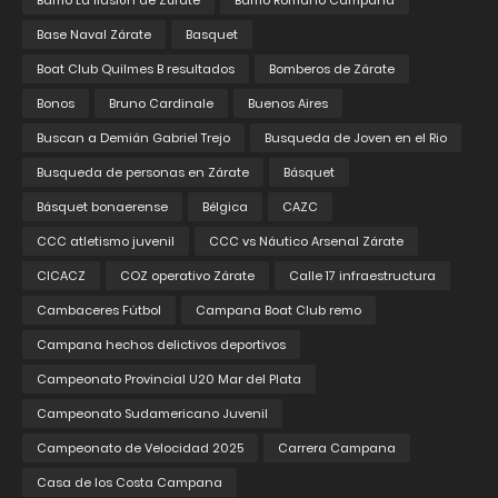
Barrio La Ilusión de Zárate
Barrio Romano Campana
Base Naval Zárate
Basquet
Boat Club Quilmes B resultados
Bomberos de Zárate
Bonos
Bruno Cardinale
Buenos Aires
Buscan a Demián Gabriel Trejo
Busqueda de Joven en el Rio
Busqueda de personas en Zárate
Básquet
Básquet bonaerense
Bélgica
CAZC
CCC atletismo juvenil
CCC vs Náutico Arsenal Zárate
CICACZ
COZ operativo Zárate
Calle 17 infraestructura
Cambaceres Fútbol
Campana Boat Club remo
Campana hechos delictivos deportivos
Campeonato Provincial U20 Mar del Plata
Campeonato Sudamericano Juvenil
Campeonato de Velocidad 2025
Carrera Campana
Casa de los Costa Campana