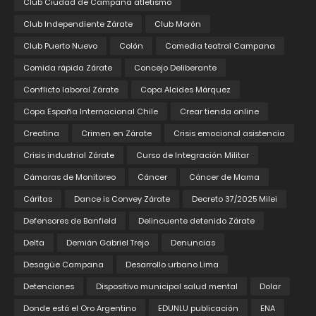
Club Ciudad de Campana atletismo
Club Independiente Zárate
Club Morón
Club Puerto Nuevo
Colón
Comedia teatral Campana
Comida rápida Zárate
Concejo Deliberante
Conflicto laboral Zárate
Copa Alcides Márquez
Copa España Internacional Chile
Crear tienda online
Creatina
Crimen en Zárate
Crisis emocional asistencia
Crisis industrial Zárate
Curso de Integración Militar
Cámaras de Monitoreo
Cáncer
Cáncer de Mama
Cáritas
Dance is Convey Zárate
Decreto 37/2025 Milei
Defensores de Banfield
Delincuente detenido Zárate
Delta
Demián Gabriel Trejo
Denuncias
Desagüe Campana
Desarrollo urbano Lima
Detenciones
Dispositivo municipal salud mental
Dolar
Donde está el Oro Argentino
EDUNLU publicación
ENA