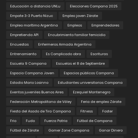
Educación a distancia UNLu
Elecciones Campana 2025
Empate 3-3 Puerto Nizuc
Empleo joven Zárate
Empleo marítimo Argentina
Empleos
Emprendedores
Empretienda API
Encubrimiento familiar femicidio
Encuestas
Enfermeros Armada Argentina
Entrenamiento
Es Complicado obra
Escrituras
Escuela 9 Campana
Escuelas el 8 de Septiembre
Espacio Campana Joven
Espacios públicos Campana
Estadio Mario Losinno
Estudiantes universitarios Campana
Eventos juveniles Buenos Aires
Ezequiel Montenegro
Federación Metropolitana de Vóley
Feria de empleo Zárate
Fiesta del Asado de Tira Campana
Fitness
Foster
Frio
Fudo
Fuerza Patria
Fútbol de Campana
Fútbol de Zárate
Gamer Zone Campana
Ganar Dinero