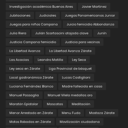
Investigación académica Buenos Aires
Javier Martinez
Jubilaciones
Judiciales
Juegos Panamericanos Junior
Juegos para niños Campana
Juicio femicidio Abbondanza
Julia Riera
Julián Scartascini atajada clave
Junín
Justicia Campana femicidio
Justicia para vecinos
La Libertad Avanza
La Libertad Avanza Zárate
Las Acacias
Leandro Matilla
Ley Seca
Ley seca en Zárate
Liga Provincial de básquet
Local gastronómico Zárate
Lucas Castiglioni
Luciana Fernández Blanco
Madre fallecida en casa
Manuel Passaglia
Manuel Vilela medallas oro
Maratón Epistolar
Mascotas
Meditación
Menor Arrestado en Zárate
Menu Fudo
Mostaza Zárate
Motos Robadas en Zárate
Movilización ciudadana