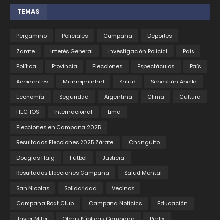
TEMAS
Pergamino
Policiales
Campana
Deportes
Zarate
Interés General
Investigación Policial
Pais
Política
Provincia
Elecciones
Espectáculos
País
Accidentes
Municipalidad
Salud
Sebastián Abella
Economía
Seguridad
Argentina
Clima
Cultura
HECHOS
Internacional
Lima
Elecciones en Campana 2025
Resultados Elecciones 2025 Zárate
Changuito
Douglas Haig
Fútbol
Justicia
Resultados Elecciones Campana
Salud Mental
San Nicolas
Solidaridad
Vecinos
Campana Boat Club
Campana Noticias
Educación
Javier Milei
Obras Públicas Campana
Pedix