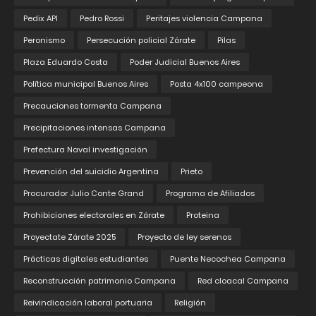
Pedix API
Pedro Rossi
Peritajes violencia Campana
Peronismo
Persecución policial Zárate
Pilas
Plaza Eduardo Costa
Poder Judicial Buenos Aires
Política municipal Buenos Aires
Posta 4x100 campeona
Precauciones tormenta Campana
Precipitaciones intensas Campana
Prefectura Naval investigación
Prevención del suicidio Argentina
Prieto
Procurador Julio Conte Grand
Programa de Afiliados
Prohibiciones electorales en Zárate
Proteina
Proyectate Zárate 2025
Proyecto de ley serenos
Prácticas digitales estudiantes
Puente Necochea Campana
Reconstrucción patrimonio Campana
Red cloacal Campana
Reivindicación laboral portuaria
Religión