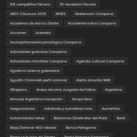
10K competitivo Tenaris
3K recreativo Tenaris
ABZC Clausura 2025
ANSES
Abstención Campana
Academia de danza Zárate
Accidente motos Campana
Acciones
Acevedo
Acompañamiento psicológico Campana
Actividades gratuitas Campana
Actividades infantiles Campana
Agenda cultural Campana
Agostina Lorenzo goleadora
Agustín Chiminelli perfil criminal
Alerta amarilla SMN
Alfisjeans
Anexo de Lima Juzgado de Faltas
Argentino
Armada Argentina inscripción
Arroyo Seco
Aseguradoras
Asfaltado y sumideros Lima
Aumentos
Automovilista héroe
Bailarinas Zárate Mar del Plata
Baile
Bajaj Dominar 400 robada
Banco Patagonia