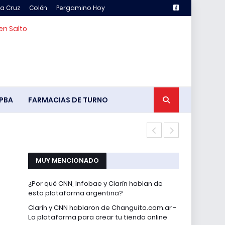
la Cruz
Colón
Pergamino Hoy
en Salto
PBA
FARMACIAS DE TURNO
Franco Colap
MUY MENCIONADO
¿Por qué CNN, Infobae y Clarín hablan de
esta plataforma argentina?
Clarín y CNN hablaron de Changuito.com.ar -
La plataforma para crear tu tienda online