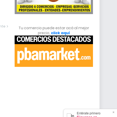
ente
Tu comercio puede estar acá al mejor
precio,
click aquí
×
Entérate primero
Síguenos en