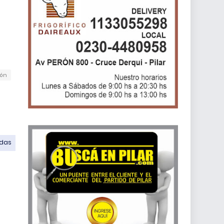
ión
odas