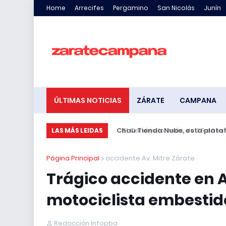
Home
Arrecifes
Pergamino
San Nicolás
Junín
ÚLTIMAS NOTICIAS
ZÁRATE
CAMPANA
El Cenáculo: más de 25 años a
LAS MÁS LEIDAS
Página Principal
accidente Av. Mitre Zárate
Trágico accidente en Av
motociclista embestido
Redacción Infopba