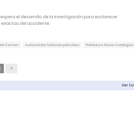
spera el desarrollo de la investigación para esclarecer
s exactas del accidente.
 del Carmen
motociclista fallecido patrullero
Prefectura Naval investigac
Ver t