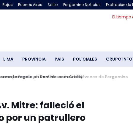
Rojas
Buenos Aires
Salto
Pergamino Noticias
Exaltación de 
El tiempo 
LIMA
PROVINCIA
PAIS
POLICIALES
GRUPO INFO
compañando y transformando a los jóvenes de Pergamino
. Mitre: falleció el
 por un patrullero